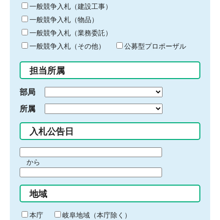
キ
一般競争入札（建設工事）
ー
一般競争入札（物品）
ワ
一般競争入札（業務委託）
ー
ド
一般競争入札（その他）
公募型プロポーザル
を
入
担当所属
力
部局
所属
入札公告日
期
から
間
期
の
間
始
地域
の
ま
終
り
わ
本庁
岐阜地域（本庁除く）