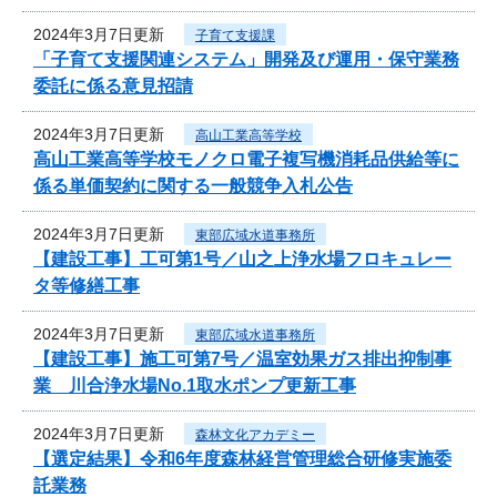
2024年3月7日更新
子育て支援課
「子育て支援関連システム」開発及び運用・保守業務
委託に係る意見招請
2024年3月7日更新
高山工業高等学校
高山工業高等学校モノクロ電子複写機消耗品供給等に
係る単価契約に関する一般競争入札公告
2024年3月7日更新
東部広域水道事務所
【建設工事】工可第1号／山之上浄水場フロキュレー
タ等修繕工事
2024年3月7日更新
東部広域水道事務所
【建設工事】施工可第7号／温室効果ガス排出抑制事
業 川合浄水場No.1取水ポンプ更新工事
2024年3月7日更新
森林文化アカデミー
【選定結果】令和6年度森林経営管理総合研修実施委
託業務