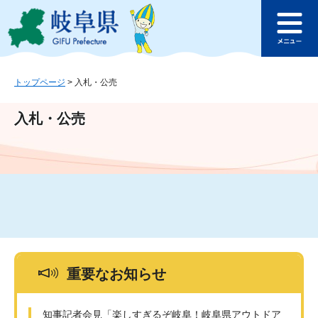
ペ
メ
このページの本文へ
ー
ニ
メ
ジ
ュ
ニ
の
ー
ュ
先
を
ー
頭
飛
トップページ
>
入札・公売
で
ば
す
し
入札・公売
。
て
本
文
へ
重要なお知らせ
知事記者会見「楽しすぎるぞ岐阜！岐阜県アウトドア