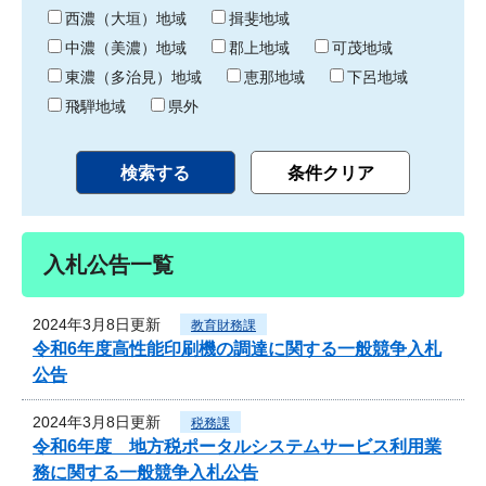
り
西濃（大垣）地域
揖斐地域
中濃（美濃）地域
郡上地域
可茂地域
東濃（多治見）地域
恵那地域
下呂地域
飛騨地域
県外
入札公告一覧
2024年3月8日更新
教育財務課
令和6年度高性能印刷機の調達に関する一般競争入札
公告
2024年3月8日更新
税務課
令和6年度 地方税ポータルシステムサービス利用業
務に関する一般競争入札公告