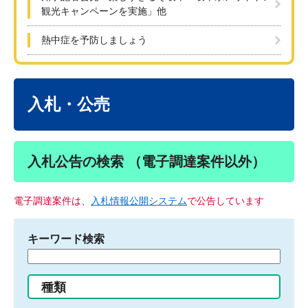
観光キャンペーンを実施」他
熱中症を予防しましょう
本
文
入札・公売
入札公告の検索 （電子調達案件以外）
電子調達案件は、
入札情報公開システム
で公告しています
キーワード検索
検
索
す
種類
る