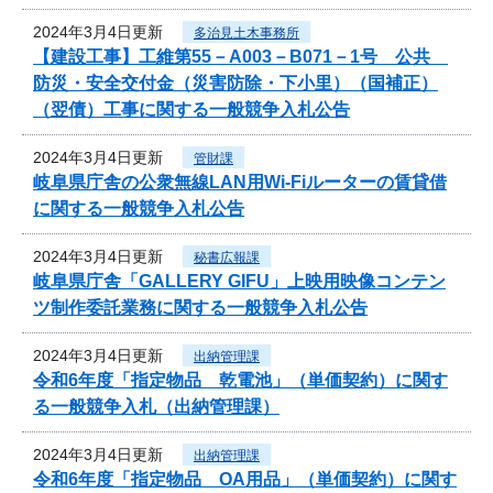
2024年3月4日更新
多治見土木事務所
【建設工事】工維第55－A003－B071－1号 公共
防災・安全交付金（災害防除・下小里）（国補正）
（翌債）工事に関する一般競争入札公告
2024年3月4日更新
管財課
岐阜県庁舎の公衆無線LAN用Wi-Fiルーターの賃貸借
に関する一般競争入札公告
2024年3月4日更新
秘書広報課
岐阜県庁舎「GALLERY GIFU」上映用映像コンテン
ツ制作委託業務に関する一般競争入札公告
2024年3月4日更新
出納管理課
令和6年度「指定物品 乾電池」（単価契約）に関す
る一般競争入札（出納管理課）
2024年3月4日更新
出納管理課
令和6年度「指定物品 OA用品」（単価契約）に関す