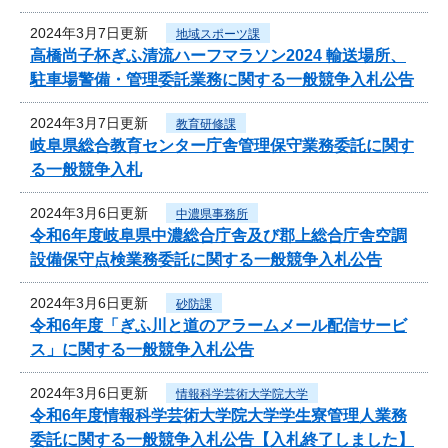
2024年3月7日更新
地域スポーツ課
高橋尚子杯ぎふ清流ハーフマラソン2024 輸送場所、
駐車場警備・管理委託業務に関する一般競争入札公告
2024年3月7日更新
教育研修課
岐阜県総合教育センター庁舎管理保守業務委託に関す
る一般競争入札
2024年3月6日更新
中濃県事務所
令和6年度岐阜県中濃総合庁舎及び郡上総合庁舎空調
設備保守点検業務委託に関する一般競争入札公告
2024年3月6日更新
砂防課
令和6年度「ぎふ川と道のアラームメール配信サービ
ス」に関する一般競争入札公告
2024年3月6日更新
情報科学芸術大学院大学
令和6年度情報科学芸術大学院大学学生寮管理人業務
委託に関する一般競争入札公告【入札終了しました】