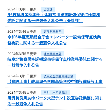
2024年3月6日更新
会計課
R6岐阜県警察本部庁舎非常用発電設備保守点検業務
委託に関する一般競争入札公告（会計課）
2024年3月6日更新
恵那県事務所
令和6年度恵那総合庁舎エレベーター設備保守点検業
務委託に関する一般競争入札公告
2024年3月5日更新
岐阜北警察署
岐阜北警察署空調機設備等保守点検業務委託に関する
一般競争入札公告
2024年3月5日更新
岐阜総合学園高等学校
【建設工事】岐阜総合学園高等学校空調設備移設工事
2024年3月5日更新
里川・水産振興課
清流長良川あゆパーク大型テント設置委託業務に関す
る一般競争入札公告