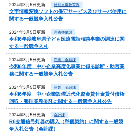
2024年3月5日更新
特別支援教育課
文字情報変換ソフトの保守サービス及びサーバ使用に
関する一般競争入札公告
2024年3月5日更新
医療整備課
令和6年度岐阜県子ども医療電話相談事業の調達に関
する一般競争入札
2024年3月5日更新
商業・金融課
令和6年度 中小企業高度化事業に係る診断・助言業
務に関する一般競争入札公告
2024年3月5日更新
商業・金融課
令和6年度 中小企業設備近代化資金貸付金貸付債権
回収・整理業務委託に関する一般競争入札公告
2024年3月5日更新
会計課
R6交通信号灯器の購入（単価契約）に関する一般競
争入札公告（会計課）