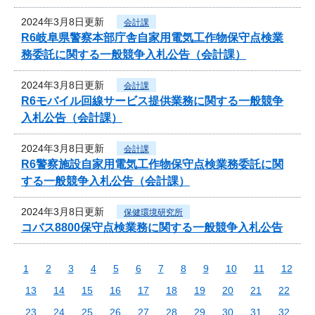
2024年3月8日更新
会計課
R6岐阜県警察本部庁舎自家用電気工作物保守点検業
務委託に関する一般競争入札公告（会計課）
2024年3月8日更新
会計課
R6モバイル回線サービス提供業務に関する一般競争
入札公告（会計課）
2024年3月8日更新
会計課
R6警察施設自家用電気工作物保守点検業務委託に関
する一般競争入札公告（会計課）
2024年3月8日更新
保健環境研究所
コバス8800保守点検業務に関する一般競争入札公告
1
2
3
4
5
6
7
8
9
10
11
12
13
14
15
16
17
18
19
20
21
22
23
24
25
26
27
28
29
30
31
32