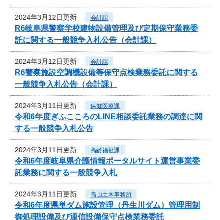
2024年3月12日更新
会計課
R6岐阜県警察学校建物設備管理及び定期保守業務委
託に関する一般競争入札公告（会計課）
2024年3月12日更新
会計課
R6警察施設空調機設備等保守点検業務委託に関する
一般競争入札公告（会計課）
2024年3月11日更新
保健医療課
令和6年度ぎふこころのLINE相談委託業務の調達に関
する一般競争入札公告
2024年3月11日更新
高齢福祉課
令和6年度岐阜県介護情報ポータルサイト運営事業委
託業務に関する一般競争入札
2024年3月11日更新
高山土木事務所
令和6年度県単ダム施設管理（丹生川ダム）管理用制
御処理設備及び通信設備保守点検業務委託