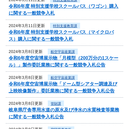
令和6年度 特別支援学校スクールバス（ワゴン）購入
に関する一般競争入札
2024年3月11日更新
特別支援教育課
令和6年度 特別支援学校スクールバス（マイクロバ
ス）購入に関する一般競争入札
2024年3月8日更新
航空宇宙産業課
令和6年度空宙博展示物「月模型（200万分の1スケー
ル）」製作委託業務に関する一般競争入札公告
2024年3月8日更新
航空宇宙産業課
令和6年度空宙博展示物「ドーム型シアター調達及び
上映映像製作」委託業務に関する一般競争入札公告
2024年3月8日更新
管財課
岐阜県庁舎専用水道の原水及び浄水の水質検査等業務
に関する一般競争入札公告