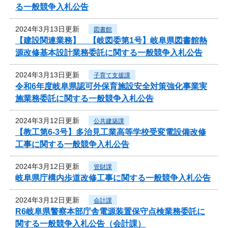
る一般競争入札公告
2024年3月13日更新
図書館
【建設関連業務】 【岐図委第1号】岐阜県図書館熱
源改修基本設計業務委託に関する一般競争入札公告
2024年3月13日更新
子育て支援課
令和6年度岐阜県認可外保育施設安全対策強化事業実
施業務委託に関する一般競争入札公告
2024年3月12日更新
公共建築課
【教工第6-3号】多治見工業高等学校受変電設備改修
工事に関する一般競争入札公告
2024年3月12日更新
管財課
岐阜県庁構内歩道改修工事に関する一般競争入札公告
2024年3月12日更新
会計課
R6岐阜県警察本部庁舎電源装置保守点検業務委託に
関する一般競争入札公告（会計課）