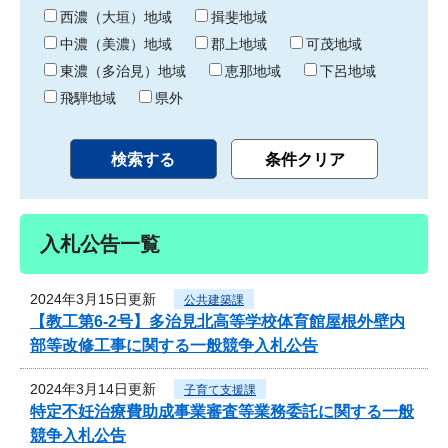
り
西濃（大垣）地域
揖斐地域
中濃（美濃）地域
郡上地域
可茂地域
東濃（多治見）地域
恵那地域
下呂地域
飛騨地域
県外
入札公告一覧
2024年3月15日更新
公共建築課
【教工第6-2号】多治見北高等学校体育館屋根外壁内
部等改修工事に関する一般競争入札公告
2024年3月14日更新
子育て支援課
特定不妊治療費助成事業審査等業務委託に関する一般
競争入札公告