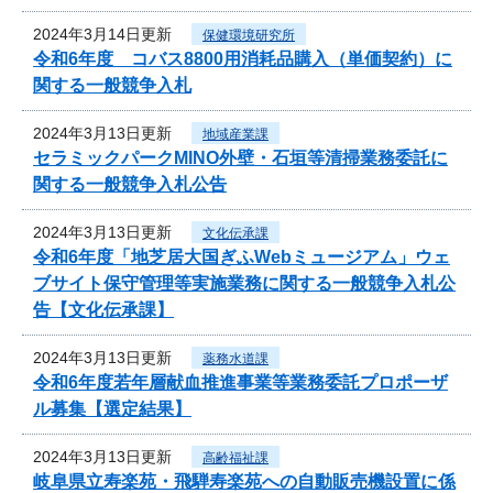
2024年3月14日更新
保健環境研究所
令和6年度 コバス8800用消耗品購入（単価契約）に
関する一般競争入札
2024年3月13日更新
地域産業課
セラミックパークMINO外壁・石垣等清掃業務委託に
関する一般競争入札公告
2024年3月13日更新
文化伝承課
令和6年度「地芝居大国ぎふWebミュージアム」ウェ
ブサイト保守管理等実施業務に関する一般競争入札公
告【文化伝承課】
2024年3月13日更新
薬務水道課
令和6年度若年層献血推進事業等業務委託プロポーザ
ル募集【選定結果】
2024年3月13日更新
高齢福祉課
岐阜県立寿楽苑・飛騨寿楽苑への自動販売機設置に係