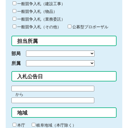
キ
一般競争入札（建設工事）
ー
一般競争入札（物品）
ワ
一般競争入札（業務委託）
ー
ド
一般競争入札（その他）
公募型プロポーザル
を
入
担当所属
力
部局
所属
入札公告日
期
から
間
期
の
間
始
地域
の
ま
終
り
わ
本庁
岐阜地域（本庁除く）