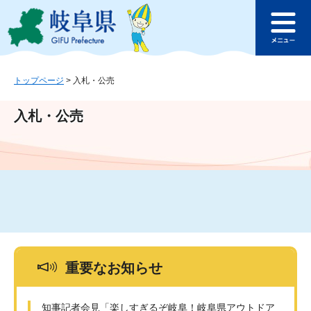
ペ
メ
このページの本文へ
ー
ニ
メ
ジ
ュ
ニ
の
ー
ュ
先
を
ー
頭
飛
トップページ
>
入札・公売
で
ば
す
し
入札・公売
。
て
本
文
へ
重要なお知らせ
知事記者会見「楽しすぎるぞ岐阜！岐阜県アウトドア