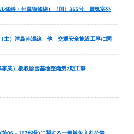
ンネル修繕・付属物修繕）（国）365号 電気室外
安全）（主）津島南濃線 他 交通安全施設工事に関
雪寒事業）板取除雪基地整備第2期工事
第06－107他号)に関する一般競争入札公告