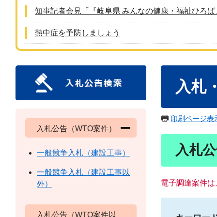
知事記者会見「『岐阜県 みんなの健康・福祉ひろば
熱中症を予防しましょう
本
入札
文
印刷ページ表
入札公告（WTO案件）
入札公
一般競争入札（建設工事）
一般競争入札（建設工事以
電子調達案件は
外）
入札公告（WTO案件以