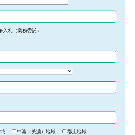
争入札（業務委託）
地域
中濃（美濃）地域
郡上地域