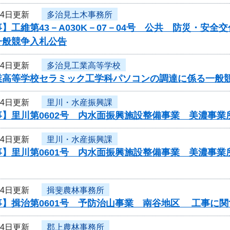
14日更新
多治見土木事務所
】工維第43－A030K－07－04号 公共 防災・安
一般競争入札公告
14日更新
多治見工業高等学校
業高等学校セラミック工学科パソコンの調達に係る
14日更新
里川・水産振興課
事】里川第0602号 内水面振興施設整備事業 美濃事
14日更新
里川・水産振興課
事】里川第0601号 内水面振興施設整備事業 美濃事
14日更新
揖斐農林事務所
事】揖治第0601号 予防治山事業 南谷地区 工事に
14日更新
郡上農林事務所