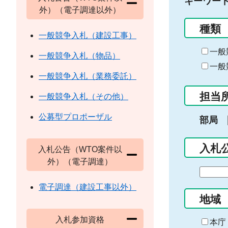
キーワー
外）（電子調達以外）
種類
一般競争入札（建設工事）
一般
一般競争入札（物品）
一般
一般競争入札（業務委託）
担当
一般競争入札（その他）
公募型プロポーザル
部局
入札
入札公告（WTO案件以
外）（電子調達）
期
間
電子調達（建設工事以外）
の
地域
始
入札参加資格
ま
本庁