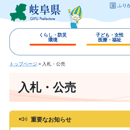
ペ
メ
ふり
ー
ニ
ジ
ュ
の
ー
先
を
くらし・防災
子ども・女性
頭
飛
環境
医療・福祉
で
ば
閉
閉
す
し
じ
じ
。
て
る
る
トップページ
>
入札・公売
本
文
へ
入札・公売
重要なお知らせ