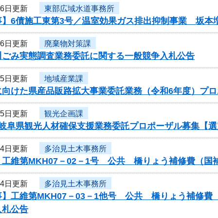
16日更新
東部広域水道事務所
事】6債施工東第3号／温室効果ガス排出抑制事業 坂本
16日更新
廃棄物対策課
川ごみ実態調査業務委託に関する一般競争入札公告
15日更新
地域産業課
に向けた県産品販路拡大事業委託業務（令和6年度）プ
15日更新
観光企画課
度岐阜県観光人材確保支援業務委託プロポーザル募集【選
14日更新
多治見土木事務所
工維第MKH07－02－1号 公共 橋りょう補修費（
14日更新
多治見土木事務所
】工維第MKH07－03－1他号 公共 橋りょう補修
入札公告