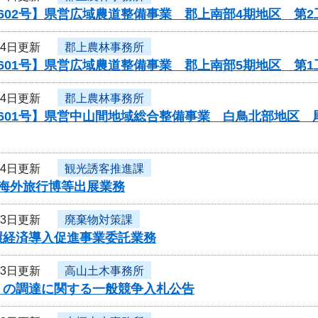
602号】県営広域農道整備事業 郡上南部4期地区 第2
14日更新
郡上農林事務所
601号】県営広域農道整備事業 郡上南部5期地区 第
14日更新
郡上農林事務所
0601号】県営中山間地域総合整備事業 白鳥北部地区
14日更新
観光誘客推進課
度海外旅行博等出展業務
13日更新
廃棄物対策課
環経済導入促進事業委託業務
13日更新
高山土木事務所
」の調達に関する一般競争入札公告