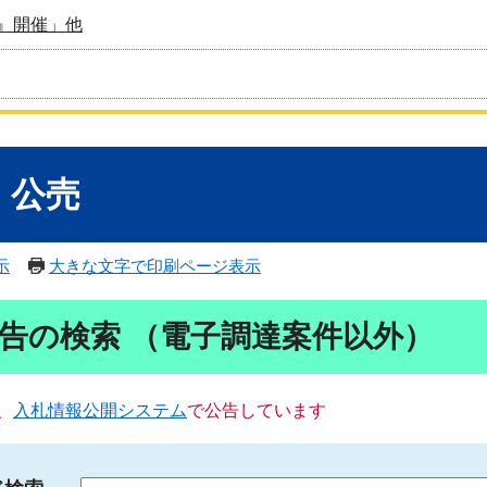
』開催」他
・公売
示
大きな文字で印刷ページ表示
告の検索 （電子調達案件以外）
、
入札情報公開システム
で公告しています