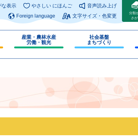
このページの本文へ
がな表示
やさしい にほんご
音声読み上げ
分類
Foreign language
文字サイズ・色変更
さが
産業・農林水産
社会基盤
労働・観光
まちづくり
閉
閉
じ
じ
る
る