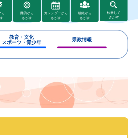
検索して
から
目的から
カレンダーから
組織から
さがす
す
さがす
さがす
さがす
教育・文化
県政情報
スポーツ・青少年
閉
閉
じ
じ
る
る