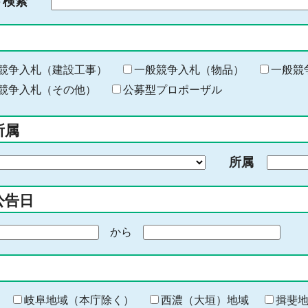
ド検索
検
索
す
る
キ
競争入札（建設工事）
一般競争入札（物品）
一般競
ー
競争入札（その他）
公募型プロポーザル
ワ
ー
所属
ド
を
所属
入
力
公告日
から
期
間
の
終
わ
岐阜地域（本庁除く）
西濃（大垣）地域
揖斐