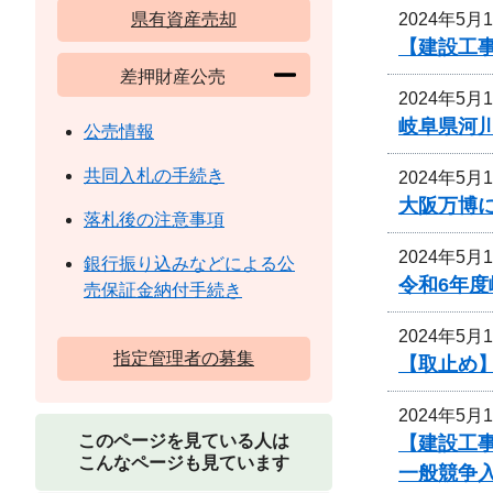
2024年5月
県有資産売却
【建設工
差押財産公売
2024年5月
岐阜県河
公売情報
共同入札の手続き
2024年5月
大阪万博
落札後の注意事項
2024年5月
銀行振り込みなどによる公
令和6年
売保証金納付手続き
2024年5月
指定管理者の募集
【取止め】
2024年5月
このページを見ている人は
【建設工事
こんなページも見ています
一般競争