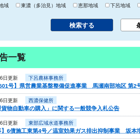
り
地域
東濃（多治見）地域
恵那地域
下呂地域
告一覧
16日更新
下呂農林事務所
601号】県営農業基盤整備促進事業 馬瀬南部地区 第
16日更新
西濃保健所
型貨物自動車の購入」に関する一般競争入札公告
16日更新
東部広域水道事務所
事】6債施工東第4号／温室効果ガス排出抑制事業 坂本