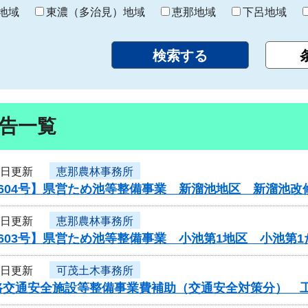
り
地域
東濃（多治見）地域
恵那地域
下呂地域
告一覧
2日更新
恵那農林事務所
604号】県営ため池等整備事業 新溜池地区 新溜池改
2日更新
恵那農林事務所
603号】県営ため池等整備事業 小池第1地区 小池第
2日更新
可茂土木事務所
交通安全施設等整備事業費補助（交通安全対策分） 工事