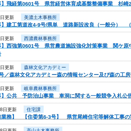
】飛経第0601号 県営経営体育成基盤整備事業 杉崎
1日更新
美濃土木事務所
】建工第道改4-9号/県単 道路新設改良（一般分） 
1日更新
西濃農林事務所
事】西強第0601号 県営農道施設強化対策事業 関ケ
告
1日更新
森林文化アカデミー
6号／森林文化アカデミー森の情報センター及び森の工
1日更新
岐阜農林事務所
事】公共 予防治山事業 車洞に関する一般競争入札公
28日更新
住宅課
連業務】 【住委第6-3号】 県営尾崎住宅等解体工事
28日更新
高山土木事務所