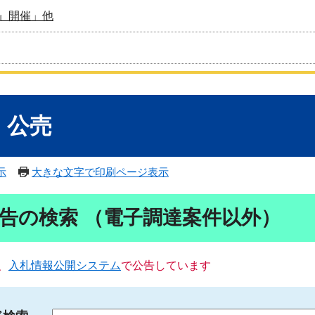
』開催」他
・公売
示
大きな文字で印刷ページ表示
告の検索 （電子調達案件以外）
、
入札情報公開システム
で公告しています