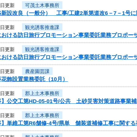
2日更新
可茂土木事務所
新設改良（一般分） 工事/工建2単第道改6－7－1号
1日更新
観光誘客推進課
における訪日旅行プロモーション事業委託業務プロポー
1日更新
観光誘客推進課
における訪日旅行プロモーション事業委託業務プロポー
1日更新
農産園芸課
花飾設置業務委託（10月）
1日更新
郡上土木事務所
】公交工第HD-05-01号/公共 土砂災害対策道路事
1日更新
郡上土木事務所
】単維工第R6舗修-4号/県単 舗装道補修工事に関す