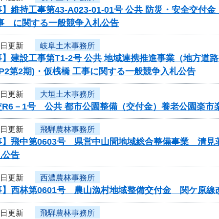
】維持工事第43-A023-01-01号 公共 防災・安全
工事 に関する一般競争入札公告
1日更新
岐阜土木事務所
】建設工事第T1-2号 公共 地域連携推進事業（地方道路
(P2第2期)・仮桟橋 工事に関する一般競争入札公告
1日更新
大垣土木事務所
交R6－1号 公共 都市公園整備（交付金）養老公園楽
1日更新
飛騨農林事務所
事】飛中第0603号 県営中山間地域総合整備事業 清
札公告
1日更新
西濃農林事務所
事】西林第0601号 農山漁村地域整備交付金 関ケ原
1日更新
飛騨農林事務所