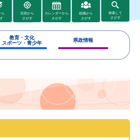
検索して
から
目的から
カレンダーから
組織から
さがす
す
さがす
さがす
さがす
教育・文化
県政情報
スポーツ・青少年
閉
閉
じ
じ
る
る