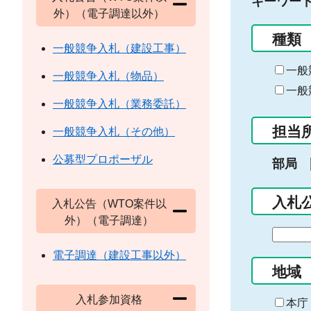
キーワー
外）（電子調達以外）
種類
一般競争入札（建設工事）
一般
一般競争入札（物品）
一般
一般競争入札（業務委託）
担当
一般競争入札（その他）
公募型プロポーザル
部局
入札
入札公告（WTO案件以
外）（電子調達）
期
間
電子調達（建設工事以外）
の
地域
始
入札参加資格
ま
本庁