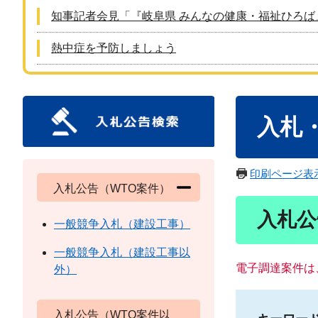
知事記者会見「『岐阜県 みんなの健康・福祉ひろば
熱中症を予防しましょう
本
入札
文
印刷ページ表
入札公告（WTO案件）
入札公
一般競争入札（建設工事）
一般競争入札（建設工事以
電子調達案件は
外）
入札公告（WTO案件以