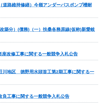
交付金（道路維持修繕）今嶺アンダーパスポンプ槽耐
改築分）(債務)（一）扶桑各務原線(仮称)新愛岐
市楽座改修工事に関する一般競争入札公告
見荘川地区 徳野用水頭首工第2期工事に関する一
線改良工事に関する一般競争入札公告