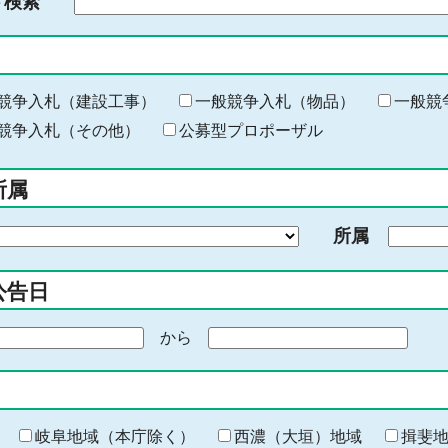
ド検索
検
索
す
る
キ
競争入札（建設工事）
一般競争入札（物品）
一般競
ー
競争入札（その他）
公募型プロポーザル
ワ
ー
所属
ド
を
所属
入
力
公告日
から
期
間
の
終
わ
岐阜地域（本庁除く）
西濃（大垣）地域
揖斐