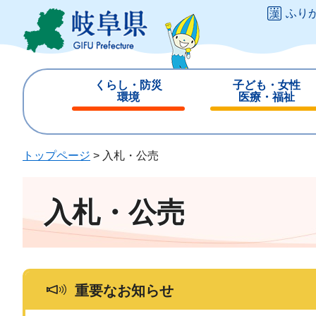
ペ
メ
ふり
ー
ニ
ジ
ュ
の
ー
先
を
くらし・防災
子ども・女性
頭
飛
環境
医療・福祉
で
ば
閉
閉
す
し
じ
じ
。
て
る
る
トップページ
>
入札・公売
本
文
へ
入札・公売
重要なお知らせ