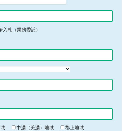
争入札（業務委託）
地域
中濃（美濃）地域
郡上地域