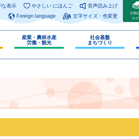
このページの本文へ
がな表示
やさしい にほんご
音声読み上げ
分類
Foreign language
文字サイズ・色変更
さが
産業・農林水産
社会基盤
労働・観光
まちづくり
閉
閉
じ
じ
る
る