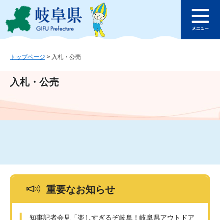
ペ
メ
このページの本文へ
ー
ニ
メ
ジ
ュ
ニ
の
ー
ュ
先
を
ー
頭
飛
トップページ
>
入札・公売
で
ば
す
し
入札・公売
。
て
本
文
へ
重要なお知らせ
知事記者会見「楽しすぎるぞ岐阜！岐阜県アウトドア