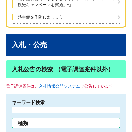
観光キャンペーンを実施」他
熱中症を予防しましょう
本
文
入札・公売
入札公告の検索 （電子調達案件以外）
電子調達案件は、
入札情報公開システム
で公告しています
キーワード検索
検
索
す
種類
る