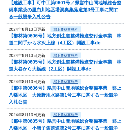
【建設工事】可中工第0601号／県営中山間地域総合整
備事業茶の里白川地区塔洞奥集落道第3号工事に関す
る一般競争入札公告
2024年8月13日更新
郡上農林事務所
【郡林第0606号】地方創生道整備推進交付金事業 林
道二間手から水沢上線（4工区）開設工事dc
2024年8月13日更新
郡上農林事務所
【郡林第0605号】地方創生道整備推進交付金事業 林
道大谷から大栃線（2工区）開設工事dc
2024年8月13日更新
郡上農林事務所
【郡中第0606号】県営中山間地域総合整備事業 郡上
八幡地区 大原野用水路第1号工事に関する一般競争
入札公告
2024年8月13日更新
郡上農林事務所
【郡中第0605号】県営中山間地域総合整備事業 郡上
八幡地区 小瀬子集落道第2号工事に関する一般競争