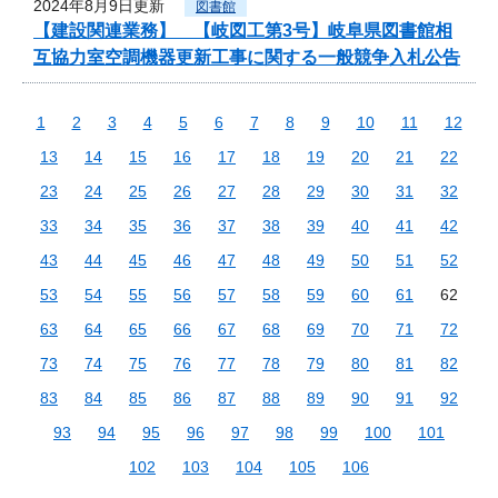
2024年8月9日更新
図書館
【建設関連業務】 【岐図工第3号】岐阜県図書館相
互協力室空調機器更新工事に関する一般競争入札公告
1
2
3
4
5
6
7
8
9
10
11
12
13
14
15
16
17
18
19
20
21
22
23
24
25
26
27
28
29
30
31
32
33
34
35
36
37
38
39
40
41
42
43
44
45
46
47
48
49
50
51
52
53
54
55
56
57
58
59
60
61
62
63
64
65
66
67
68
69
70
71
72
73
74
75
76
77
78
79
80
81
82
83
84
85
86
87
88
89
90
91
92
93
94
95
96
97
98
99
100
101
102
103
104
105
106