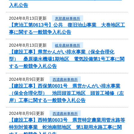
入札公告
2024年8月13日更新
恵那農林事務所
【恵治工第0613号】公共 復旧治山事業 大巻地区工
事に関する一般競争入札公告
2024年8月13日更新
岐阜農林事務所
【建設工事】県営かんがい排水事業（保全合理化
型） 桑原揚水機場1期地区 電気設備第1号工事に関
する一般競争入札公告
2024年8月9日更新
西濃農林事務所
【建設工事】西保第0601号 県営かんがい排水事業
（保全合理化型） 池田頭首工地区 頭首工補修（左
岸）工事に関する一般競争入札公告
2024年8月9日更新
西濃農林事務所
【建設工事】西特第0603号 県営特定農業用管水路等
特別対策事業 蛇池南部地区 第1期用水路工事に関