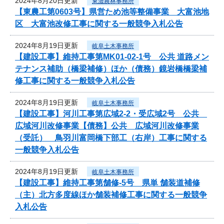
2024年8月20日更新
東濃農林事務所
【東農工第0603号】県営ため池等整備事業 大富池地
区 大富池改修工事に関する一般競争入札公告
2024年8月19日更新
岐阜土木事務所
【建設工事】維持工事第MK01-02-1号 公共 道路メン
テナンス補助（橋梁補修）ほか（債務）鏡岩橋橋梁補
修工事に関する一般競争入札公告
2024年8月19日更新
岐阜土木事務所
【建設工事】河川工事第広域2-2・受広域2号 公共
広域河川改修事業【債務】公共 広域河川改修事業
（受託） 鳥羽川富岡橋下部工（右岸）工事に関する
一般競争入札公告
2024年8月19日更新
岐阜土木事務所
【建設工事】維持工事第舗修-5号 県単 舗装道補修
（主）北方多度線ほか舗装補修工事に関する一般競争
入札公告