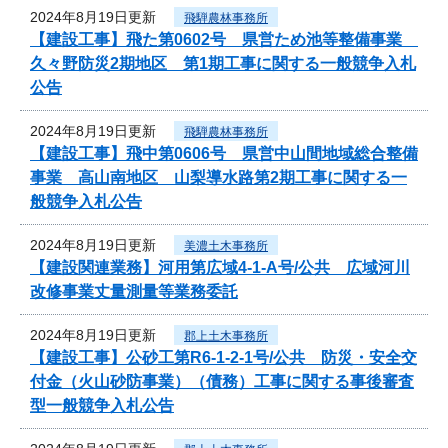
2024年8月19日更新
飛騨農林事務所
【建設工事】飛た第0602号 県営ため池等整備事業
久々野防災2期地区 第1期工事に関する一般競争入札
公告
2024年8月19日更新
飛騨農林事務所
【建設工事】飛中第0606号 県営中山間地域総合整備
事業 高山南地区 山梨導水路第2期工事に関する一
般競争入札公告
2024年8月19日更新
美濃土木事務所
【建設関連業務】河用第広域4-1-A号/公共 広域河川
改修事業丈量測量等業務委託
2024年8月19日更新
郡上土木事務所
【建設工事】公砂工第R6-1-2-1号/公共 防災・安全交
付金（火山砂防事業）（債務）工事に関する事後審査
型一般競争入札公告