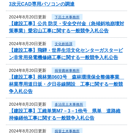
3次元CAD専用パソコンの調達
2024年8月20日更新
下呂土木事務所
【建設工事】公共 防災・安全交付金（急傾斜地崩壊対
策事業）愛宕山工事に関する一般競争入札公告
2024年8月20日更新
文化創造課
【建設工事】飛騨・世界生活文化センターガスタービ
ン非常用発電機修繕工事に関する一般競争入札公告
2024年8月20日更新
揖斐農林事務所
【建設工事】揖林第0603号 森林環境保全整備事業
林業専用道日坂・夕日谷線開設 工事に関する一般競
争入札公告
2024年8月20日更新
多治見土木事務所
【建設工事】工維単第M7－3－1他号 県単 道路維
持修繕他工事に関する一般競争入札公告
2024年8月20日更新
揖斐土木事務所