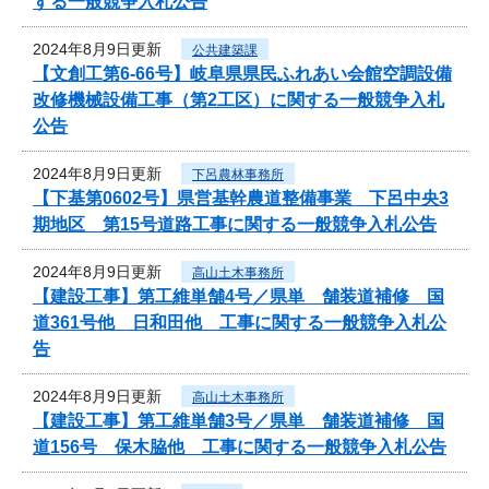
する一般競争入札公告
2024年8月9日更新
公共建築課
【文創工第6-66号】岐阜県県民ふれあい会館空調設備
改修機械設備工事（第2工区）に関する一般競争入札
公告
2024年8月9日更新
下呂農林事務所
【下基第0602号】県営基幹農道整備事業 下呂中央3
期地区 第15号道路工事に関する一般競争入札公告
2024年8月9日更新
高山土木事務所
【建設工事】第工維単舗4号／県単 舗装道補修 国
道361号他 日和田他 工事に関する一般競争入札公
告
2024年8月9日更新
高山土木事務所
【建設工事】第工維単舗3号／県単 舗装道補修 国
道156号 保木脇他 工事に関する一般競争入札公告