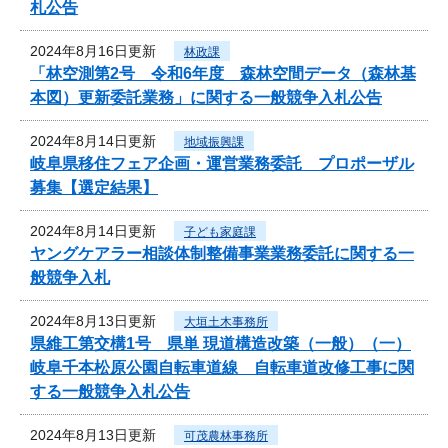
札公告
2024年8月16日更新
林政課
「林空測第2号 令和6年度 森林空間データ（森林基
本図）更新委託業務」に関する一般競争入札公告
2024年8月14日更新
地域振興課
岐阜県移住フェア企画・運営業務委託 プロポーザル
募集【選定結果】
2024年8月14日更新
子ども家庭課
ヤングケアラー相談体制整備事業業務委託に関する一
般競争入札
2024年8月13日更新
大垣土木事務所
県維工第交構1号 県単 現道構造改築（一般）（一）
岐阜千本松原公園自転車道線 自転車道改修工事に関
する一般競争入札公告
2024年8月13日更新
可茂農林事務所