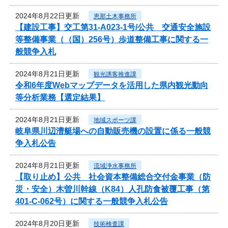
2024年8月22日更新
恵那土木事務所
【建設工事】交工第31-A023-1号/公共 交通安全施設
等整備事業（（国）256号）歩道整備工事に関する一
般競争入札
2024年8月21日更新
観光誘客推進課
令和6年度Webマップデータを活用した県内観光動向
等分析業務【選定結果】
2024年8月21日更新
地域スポーツ課
岐阜県川辺漕艇場への自動販売機の設置に係る一般競
争入札公告
2024年8月21日更新
流域浄水事務所
【取り止め】公共 社会資本整備総合交付金事業（防
災・安全）木曽川幹線（K84）人孔防食被覆工事（第
401-C-062号）に関する一般競争入札公告
2024年8月20日更新
技術検査課