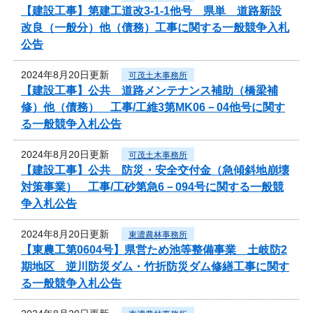
【建設工事】第建工道改3-1-1他号 県単 道路新設
改良（一般分）他（債務）工事に関する一般競争入札
公告
2024年8月20日更新
可茂土木事務所
【建設工事】公共 道路メンテナンス補助（橋梁補
修）他（債務） 工事/工維3第MK06－04他号に関す
る一般競争入札公告
2024年8月20日更新
可茂土木事務所
【建設工事】公共 防災・安全交付金（急傾斜地崩壊
対策事業） 工事/工砂第急6－094号に関する一般競
争入札公告
2024年8月20日更新
東濃農林事務所
【東農工第0604号】県営ため池等整備事業 土岐防2
期地区 逆川防災ダム・竹折防災ダム修繕工事に関す
る一般競争入札公告