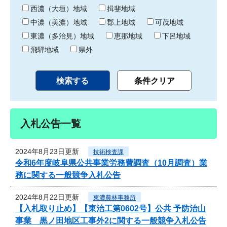
り
西濃（大垣）地域
揖斐地域
中濃（美濃）地域
郡上地域
可茂地域
東濃（多治見）地域
恵那地域
下呂地域
飛騨地域
県外
入札公告一覧
2024年8月23日更新
技術検査課
令和6年度岐阜県公共事業労務費調査（10月調査）業
務に関する一般競争入札公告
2024年8月22日更新
東濃農林事務所
【入札取り止め】【東治工第0602号】公共 予防治山
事業 黒ノ田地区工事外2に関する一般競争入札公告