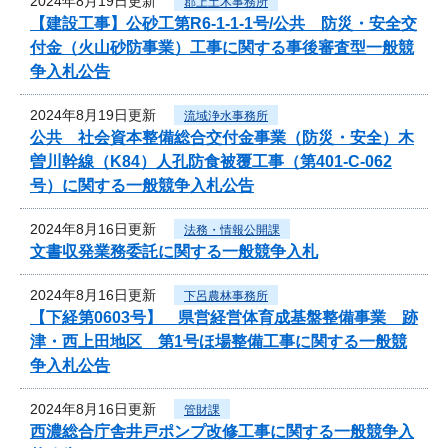
2024年8月19日更新
郡上土木事務所
【建設工事】公砂工第R6-1-1-1号/公共 防災・安全交
付金（火山砂防事業）工事に関する事後審査型一般競
争入札公告
2024年8月19日更新
流域浄水事務所
公共 社会資本整備総合交付金事業（防災・安全）木
曽川幹線（K84）人孔防食被覆工事（第401-C-062
号）に関する一般競争入札公告
2024年8月16日更新
法務・情報公開課
文書収発業務委託に関する一般競争入札
2024年8月16日更新
下呂農林事務所
【下経第0603号】 県営経営体育成基盤整備事業 跡
津・西上田地区 第1号ほ場整備工事に関する一般競
争入札公告
2024年8月16日更新
管財課
西濃総合庁舎井戸ポンプ改修工事に関する一般競争入