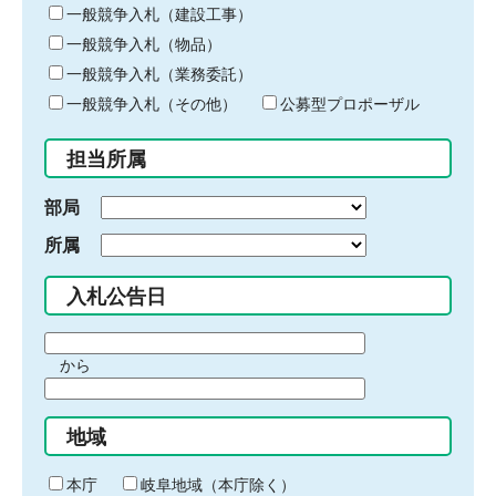
キ
一般競争入札（建設工事）
ー
一般競争入札（物品）
ワ
一般競争入札（業務委託）
ー
ド
一般競争入札（その他）
公募型プロポーザル
を
入
担当所属
力
部局
所属
入札公告日
期
から
間
期
の
間
始
地域
の
ま
終
り
わ
本庁
岐阜地域（本庁除く）