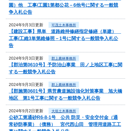
園）他 工事/工園1第都公花－6他号に関する一般競
争入札公告
2024年9月3日更新
可茂土木事務所
【建設工事】県単 道路維持修繕指定修繕（単建）
工事/工維3単第維修照－1号に関する一般競争入札公
告
2024年9月3日更新
郡上農林事務所
【郡治第0610号】予防治山事業 田ノ上地区工事に関
する一般競争入札公告
2024年9月3日更新
郡上農林事務所
【郡施第0601号】県営農道施設強化対策事業 旭大橋
地区 第1号工事に関する一般競争入札公告
2024年9月2日更新
大垣土木事務所
公砂工第通砂R6-8-1号 公共 防災・安全交付金（通
常砂防事業）（債務） 宮代西山田 管理用道路工工