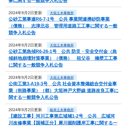
事に関する一般競争入札公告
2024年9月2日更新
大垣土木事務所
公砂工第事連R6-7-1号 公共 事業間連携砂防事業
（債務） 志津北谷 管理用道路工工事に関する一般
競争入札公告
2024年9月2日更新
大垣土木事務所
公砂工第急傾R6-26-1号 公共 防災・安全交付金（急
傾斜地崩壊対策事業）（債務） 祖父谷 擁壁工工事
に関する一般競争入札公告
2024年9月2日更新
大垣土木事務所
公街工第3-A19-3号 公共 社会資本整備総合交付金事
業（街路事業）（都）大垣神戸大野線 道路改良工事に
関する一般競争入札公告
2024年9月2日更新
岐阜土木事務所
【建設工事】河川工事第広域補1-2号 公共 広域河
川改修事業【国補正分】犀川掘削護岸工事に関する一