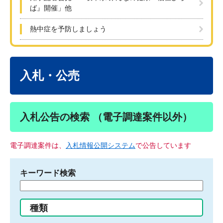
ば』開催」他
熱中症を予防しましょう
本
文
入札・公売
入札公告の検索 （電子調達案件以外）
電子調達案件は、
入札情報公開システム
で公告しています
キーワード検索
検
索
す
種類
る