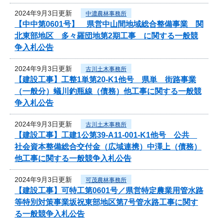
2024年9月3日更新
中濃農林事務所
【中中第0601号】 県営中山間地域総合整備事業 関
北東部地区 多々羅団地第2期工事 に関する一般競
争入札公告
2024年9月3日更新
古川土木事務所
【建設工事】工整1単第20-K1他号 県単 街路事業
（一般分）蟻川釣瓶線（債務）他工事に関する一般競
争入札公告
2024年9月3日更新
古川土木事務所
【建設工事】工建1公第39-A11-001-K1他号 公共
社会資本整備総合交付金（広域連携）中澤上（債務）
他工事に関する一般競争入札公告
2024年9月3日更新
可茂農林事務所
【建設工事】可特工第0601号／県営特定農業用管水路
等特別対策事業坂祝東部地区第7号管水路工事に関す
る一般競争入札公告