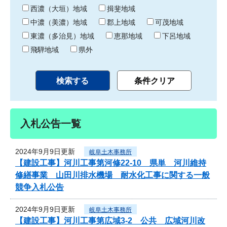
り
西濃（大垣）地域
揖斐地域
中濃（美濃）地域
郡上地域
可茂地域
東濃（多治見）地域
恵那地域
下呂地域
飛騨地域
県外
入札公告一覧
2024年9月9日更新
岐阜土木事務所
【建設工事】河川工事第河修22-10 県単 河川維持
修繕事業 山田川排水機場 耐水化工事に関する一般
競争入札公告
2024年9月9日更新
岐阜土木事務所
【建設工事】河川工事第広域3-2 公共 広域河川改