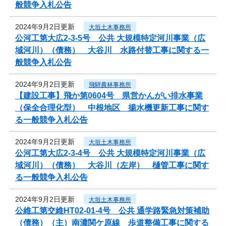
般競争入札公告
2024年9月2日更新
大垣土木事務所
公河工第大広2-3-5号 公共 大規模特定河川事業（広
域河川）（債務） 大谷川 水路付替工事に関する一
般競争入札公告
2024年9月2日更新
飛騨農林事務所
【建設工事】飛か第0604号 県営かんがい排水事業
（保全合理化型） 中根地区 揚水機更新工事に関す
る一般競争入札公告
2024年9月2日更新
大垣土木事務所
公河工第大広2-3-4号 公共 大規模特定河川事業（広
域河川）（債務） 大谷川（左岸） 樋管工事に関す
る一般競争入札公告
2024年9月2日更新
大垣土木事務所
公維工第交維HT02-01-4号 公共 通学路緊急対策補助
（債務）（主）南濃関ケ原線 歩道整備工事に関する