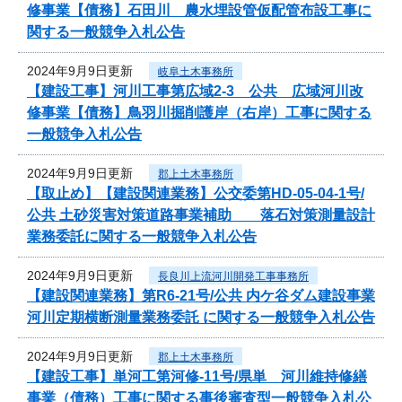
修事業【債務】石田川 農水埋設管仮配管布設工事に
関する一般競争入札公告
2024年9月9日更新
岐阜土木事務所
【建設工事】河川工事第広域2-3 公共 広域河川改
修事業【債務】鳥羽川掘削護岸（右岸）工事に関する
一般競争入札公告
2024年9月9日更新
郡上土木事務所
【取止め】【建設関連業務】公交委第HD-05-04-1号/
公共 土砂災害対策道路事業補助 落石対策測量設計
業務委託に関する一般競争入札公告
2024年9月9日更新
長良川上流河川開発工事事務所
【建設関連業務】第R6-21号/公共 内ケ谷ダム建設事業
河川定期横断測量業務委託 に関する一般競争入札公告
2024年9月9日更新
郡上土木事務所
【建設工事】単河工第河修-11号/県単 河川維持修繕
事業（債務）工事に関する事後審査型一般競争入札公