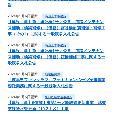
告
2024年9月6日更新
高山土木事務所
【建設工事】第工維公橋2号／公共 道路メンテナン
ス補助（橋梁補修）（債務）宮谷橋耐震補強・補修工
事（その1）に関する一般競争入札公告
2024年9月6日更新
高山土木事務所
【建設工事】第工維公橋1号／公共 道路メンテナン
ス補助（橋梁補修）（債務）筏橋補修工事に関する一
般競争入札公告
2024年9月6日更新
地域振興課
「岐阜県ファンクラブ」フォトキャンペーン実施事業
委託業務に関する一般競争入札公告
2024年9月5日更新
東部広域水道事務所
【建設工事】6債施工東第1号／既設管更新事業 武並
支線送水管更新（10-2工区）工事