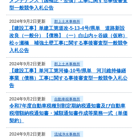
メンテナンス（国補正・翌債）工事に関する事後審査
型一般競争入札公告
2024年9月2日更新
郡上土木事務所
【建設工事】単建工第道改-5-13-4号/県単 道路新設
改良（一般分）【債務】（一）白山内ヶ谷線（仮称）
松ヶ瀬橋 補強土壁工事に関する事後審査型一般競争
入札公告
2024年9月2日更新
郡上土木事務所
【建設工事】単河工第河修-10号/県単 河川維持修繕
事業（債務）工事に関する事後審査型一般競争入札公
告
2024年9月2日更新
自動車税事務所
令和7年度自動車税種別割定期納税通知書及び自動車
税増額納税通知書・減額通知書作成等業務一式（単価
契約）
2024年9月2日更新
流域浄水事務所