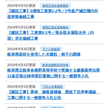
2024年9月5日更新
東部広域水道事務所
【建設工事】6債指工東第1-2号／2号釜戸減圧槽内外
面塗装修繕工事
2024年9月5日更新
東部広域水道事務所
【建設工事】工東第6-2号／落合取水場取水井（内
面）劣化修繕工事
2024年9月4日更新
子ども家庭課
岐阜県産材を使用した木製机・椅子の調達
2024年9月4日更新
岐阜各務野高等学校
岐阜県立岐阜各務野高等学校で実施する建築基準法第
12条定期点検等委託業務に関する一般競争入札
2024年9月3日更新
下呂土木事務所
【建設工事】県単 舗装道補修 乗政下呂停車場線
工事に関する一般競争入札公告