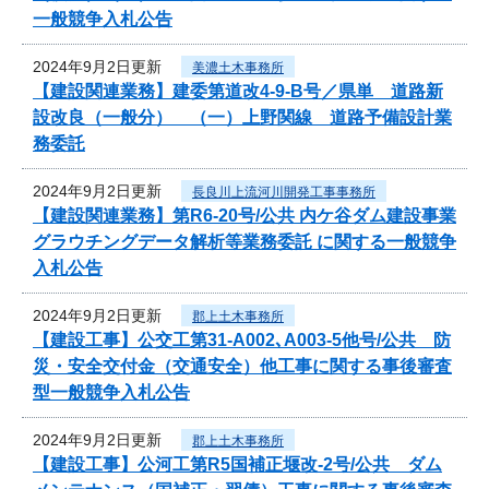
一般競争入札公告
2024年9月2日更新
美濃土木事務所
【建設関連業務】建委第道改4-9-B号／県単 道路新
設改良（一般分） （一）上野関線 道路予備設計業
務委託
2024年9月2日更新
長良川上流河川開発工事事務所
【建設関連業務】第R6-20号/公共 内ケ谷ダム建設事業
グラウチングデータ解析等業務委託 に関する一般競争
入札公告
2024年9月2日更新
郡上土木事務所
【建設工事】公交工第31-A002､A003-5他号/公共 防
災・安全交付金（交通安全）他工事に関する事後審査
型一般競争入札公告
2024年9月2日更新
郡上土木事務所
【建設工事】公河工第R5国補正堰改-2号/公共 ダム