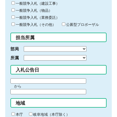
キ
一般競争入札（建設工事）
ー
一般競争入札（物品）
ワ
一般競争入札（業務委託）
ー
ド
一般競争入札（その他）
公募型プロポーザル
を
入
担当所属
力
部局
所属
入札公告日
期
から
間
期
の
間
始
地域
の
ま
終
り
わ
本庁
岐阜地域（本庁除く）