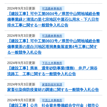
2024年9月3日更新
可茂農林事務所
【建設工事】可中工第0604号／県営中山間地域総合整
備事業緑と清流の里七宗地区中屋石仏用水・下八日市
排水工事に関する一般競争入札公告
2024年9月3日更新
可茂農林事務所
【建設工事】可中工第0603号／県営中山間地域総合整
備事業茶の里白川地区塔洞奥集落道第4号工事に関す
る一般競争入札公告
2024年9月3日更新
下呂土木事務所
【建設工事】県単 通常砂防事業(債務) 井戸ノ洞谷
流路工 工事に関する一般競争入札公告
2024年9月3日更新
家畜防疫対策課
家畜伝染病防疫資材の調達に関する一般競争入札公告
2024年9月3日更新
可茂土木事務所
【建設工事】公共 社会資本整備総合交付金（都市公