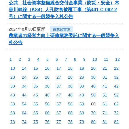
公共 社会資本整備総合交付金事業（防災・安全）木
曽川幹線（K84）人孔防食被覆工事（第401-C-062-2
号）に関する一般競争入札公告
2024年8月30日更新
農業経営課
農業者の経営力向上研修業務委託に関する一般競争入
札公告
1
2
3
4
5
6
7
8
9
10
11
12
13
14
15
16
17
18
19
20
21
22
23
24
25
26
27
28
29
30
31
32
33
34
35
36
37
38
39
40
41
42
43
44
45
46
47
48
49
50
51
52
53
54
55
56
57
58
59
60
61
62
63
64
65
66
67
68
69
70
71
72
73
74
75
76
77
78
79
80
81
82