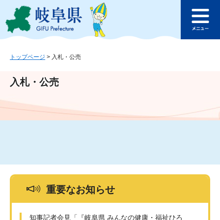
ペ
メ
このページの本文へ
ー
ニ
メ
ジ
ュ
ニ
の
ー
ュ
先
を
ー
頭
飛
トップページ
>
入札・公売
で
ば
す
し
入札・公売
。
て
本
文
へ
重要なお知らせ
知事記者会見「『岐阜県 みんなの健康・福祉ひろ