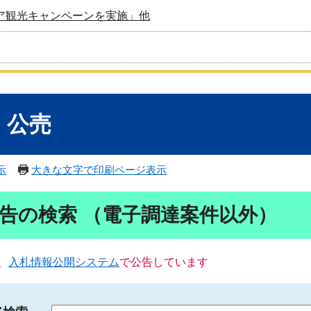
ア観光キャンペーンを実施」他
・公売
示
大きな文字で印刷ページ表示
告の検索 （電子調達案件以外）
、
入札情報公開システム
で公告しています