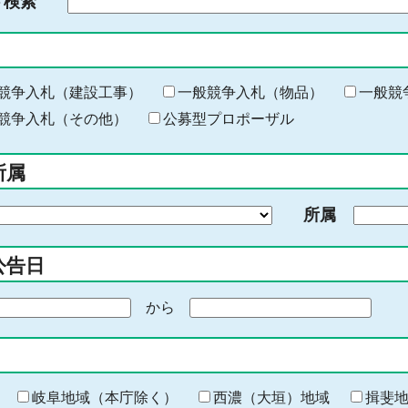
ド検索
検
索
す
る
キ
競争入札（建設工事）
一般競争入札（物品）
一般競
ー
競争入札（その他）
公募型プロポーザル
ワ
ー
所属
ド
を
所属
入
力
公告日
から
期
間
の
終
わ
岐阜地域（本庁除く）
西濃（大垣）地域
揖斐