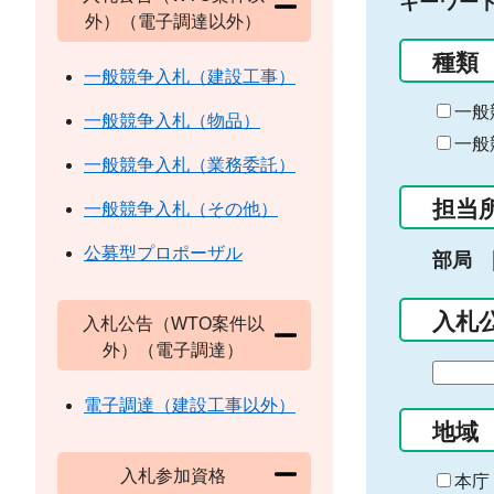
キーワー
外）（電子調達以外）
種類
一般競争入札（建設工事）
一般
一般競争入札（物品）
一般
一般競争入札（業務委託）
担当
一般競争入札（その他）
公募型プロポーザル
部局
入札
入札公告（WTO案件以
外）（電子調達）
期
間
電子調達（建設工事以外）
の
地域
始
入札参加資格
ま
本庁