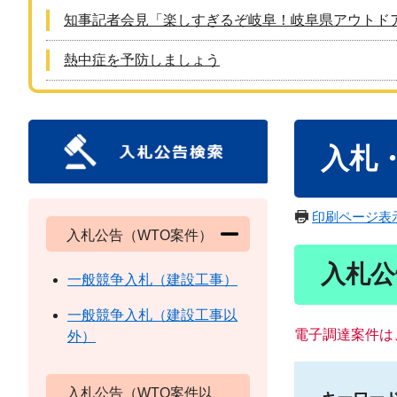
知事記者会見「楽しすぎるぞ岐阜！岐阜県アウトド
熱中症を予防しましょう
本
入札
文
印刷ページ表
入札公告（WTO案件）
入札公
一般競争入札（建設工事）
一般競争入札（建設工事以
電子調達案件は
外）
入札公告（WTO案件以