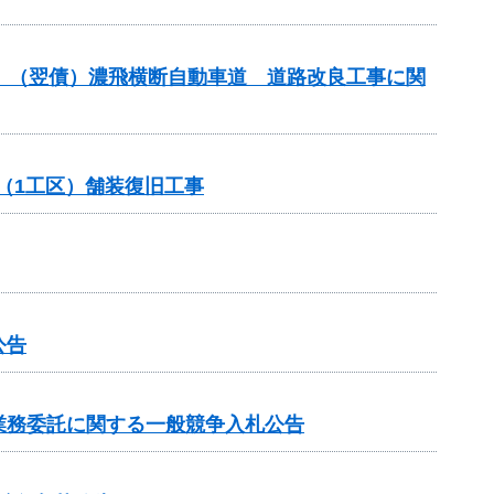
進）（翌債）濃飛横断自動車道 道路改良工事に関
（1工区）舗装復旧工事
公告
業務委託に関する一般競争入札公告