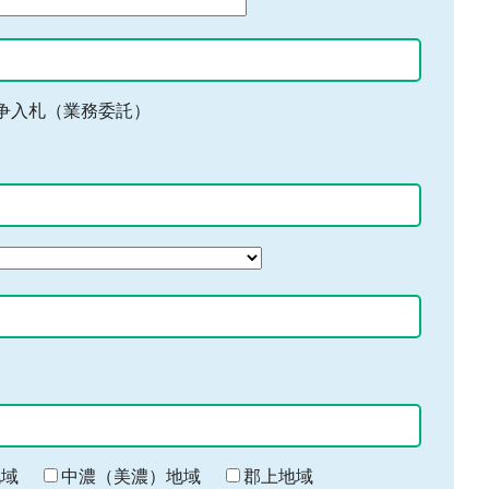
争入札（業務委託）
地域
中濃（美濃）地域
郡上地域