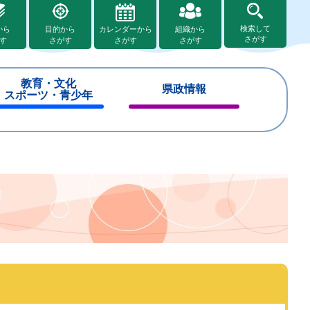
検索して
から
目的から
カレンダーから
組織から
さがす
す
さがす
さがす
さがす
教育・文化
県政情報
スポーツ・青少年
閉
閉
じ
じ
る
る