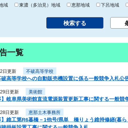
り
地域
東濃（多治見）地域
恵那地域
下呂地域
告一覧
月2日更新
不破高等学校
不破高等学校への自動販売機設置に係る一般競争入札公
月29日更新
美術館
事】岐阜県美術館直流電源装置更新工事に関する一般競
月28日更新
恵那土木事務所
】維工第R6暮橋－1他号/県単 橋りょう維持修繕(暮らし
橋踏掛板設置工事に関する一般競争入札