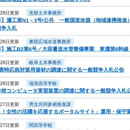
月28日更新
恵那土木事務所
事】濃工第N1－3号/公共 一般国道改築（地域連携推
競争入札
月28日更新
東部広域水道事務所
】施工B2第6号／大容量送水管整備事業 東濃第8幹線
月28日更新
岐阜土木事務所
災害時応急対策用資材の調達に関する一般競争入札公告
月28日更新
瑞浪高等学校
学校コンピュータ実習装置の調達に関する一般競争入札
月27日更新
男女共同参画推進課
ョ！女性の活躍を応援するポータルサイト」運用・保守
月27日更新
関高等学校