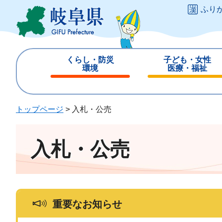
ペ
メ
ふり
ー
ニ
ジ
ュ
の
ー
先
を
くらし・防災
子ども・女性
頭
飛
環境
医療・福祉
で
ば
閉
閉
す
し
じ
じ
。
て
る
る
トップページ
>
入札・公売
本
文
へ
入札・公売
重要なお知らせ