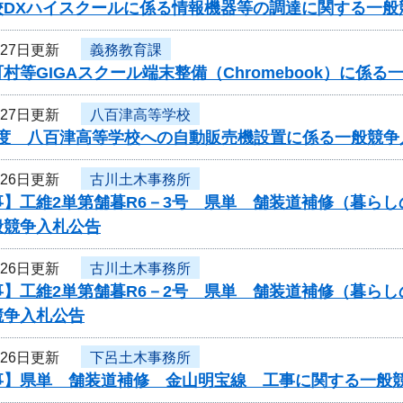
校DXハイスクールに係る情報機器等の調達に関する一般
月27日更新
義務教育課
村等GIGAスクール端末整備（Chromebook）に係
月27日更新
八百津高等学校
年度 八百津高等学校への自動販売機設置に係る一般競争
月26日更新
古川土木事務所
事】工維2単第舗暮R6－3号 県単 舗装道補修（暮ら
般競争入札公告
月26日更新
古川土木事務所
事】工維2単第舗暮R6－2号 県単 舗装道補修（暮ら
競争入札公告
月26日更新
下呂土木事務所
事】県単 舗装道補修 金山明宝線 工事に関する一般