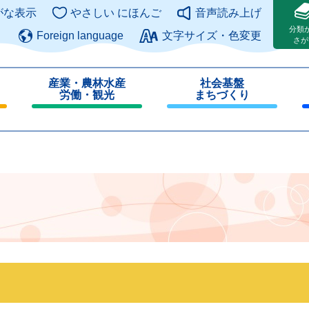
このページの本文へ
がな表示
やさしい にほんご
音声読み上げ
分類
Foreign language
文字サイズ・色変更
さが
産業・農林水産
社会基盤
労働・観光
まちづくり
閉
閉
じ
じ
る
る