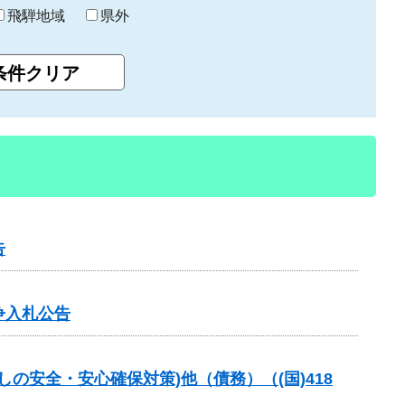
飛騨地域
県外
告
争入札公告
の安全・安心確保対策)他（債務）（(国)418