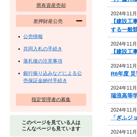
県有資産売却
2024年11
【建設工
差押財産公売
する一般
公売情報
2024年11
共同入札の手続き
【建設工事
落札後の注意事項
2024年11
R6年度 
銀行振り込みなどによる公
売保証金納付手続き
2024年11
瑞浪高等
指定管理者の募集
2024年11
「ぎふジ
このページを見ている人は
こんなページも見ています
2024年11