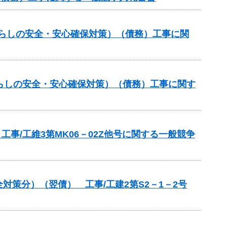
暮らしの安全・安心確保対策）（債務）工事に関
らしの安全・安心確保対策）（債務）工事に関す
事/工維3第MK06－02Z他号に関する一般競争
策分）（翌債） 工事/工建2第S2－1－2号