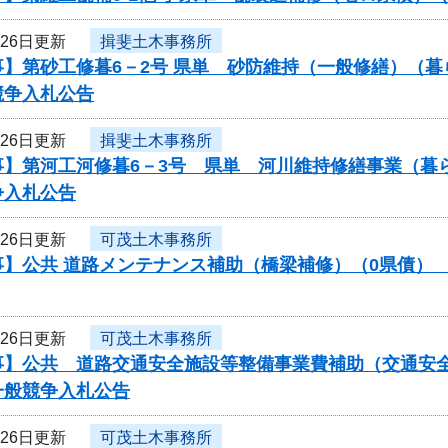
月26日更新
揖斐土木事務所
事】第砂工修暮6－2号 県単 砂防維持（一般修繕）（
競争入札公告
月26日更新
揖斐土木事務所
事】第河工河修暮6－3号 県単 河川維持修繕事業（暮
争入札公告
月26日更新
可茂土木事務所
】公共 道路メンテナンス補助（橋梁補修）（0県債） 工
月26日更新
可茂土木事務所
】公共 道路交通安全施設等整備事業費補助（交通安全対
一般競争入札公告
月26日更新
可茂土木事務所