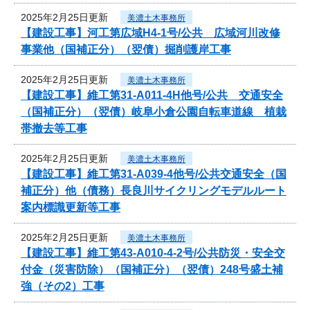
2025年2月25日更新
美濃土木事務所
【建設工事】河工第広域H4-1号/公共 広域河川改修
事業他（国補正分）（翌債）掘削護岸工事
2025年2月25日更新
美濃土木事務所
【建設工事】維工第31-A011-4H他号/公共 交通安全
（国補正分）（翌債）岐阜小倉公園自転車道線 植栽
帯撤去等工事
2025年2月25日更新
美濃土木事務所
【建設工事】維工第31-A039-4他号/公共交通安全（国
補正分）他（債務）長良川サイクリングモデルルート
案内標識更新等工事
2025年2月25日更新
美濃土木事務所
【建設工事】維工第43-A010-4-2号/公共防災・安全交
付金（災害防除）（国補正分）（翌債）248号盛土補
強（その2）工事