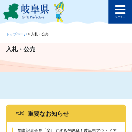
ペ
メ
このページの本文へ
ー
ニ
メ
ジ
ュ
ニ
の
ー
ュ
先
を
ー
頭
飛
トップページ
>
入札・公売
で
ば
す
し
入札・公売
。
て
本
文
へ
重要なお知らせ
知事記者会見「楽しすぎるぞ岐阜！岐阜県アウトドア