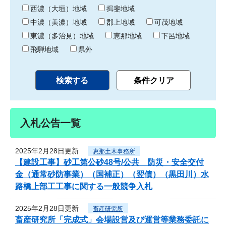
り
西濃（大垣）地域
揖斐地域
中濃（美濃）地域
郡上地域
可茂地域
東濃（多治見）地域
恵那地域
下呂地域
飛騨地域
県外
入札公告一覧
2025年2月28日更新
恵那土木事務所
【建設工事】砂工第公砂48号/公共 防災・安全交付
金（通常砂防事業）（国補正）（翌債）（黒田川）水
路橋上部工工事に関する一般競争入札
2025年2月28日更新
畜産研究所
畜産研究所「完成式」会場設営及び運営等業務委託に