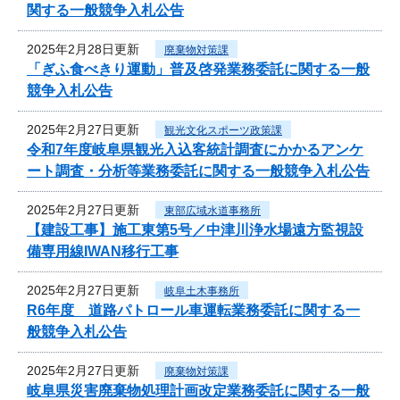
関する一般競争入札公告
2025年2月28日更新
廃棄物対策課
「ぎふ食べきり運動」普及啓発業務委託に関する一般
競争入札公告
2025年2月27日更新
観光文化スポーツ政策課
令和7年度岐阜県観光入込客統計調査にかかるアンケ
ート調査・分析等業務委託に関する一般競争入札公告
2025年2月27日更新
東部広域水道事務所
【建設工事】施工東第5号／中津川浄水場遠方監視設
備専用線IWAN移行工事
2025年2月27日更新
岐阜土木事務所
R6年度 道路パトロール車運転業務委託に関する一
般競争入札公告
2025年2月27日更新
廃棄物対策課
岐阜県災害廃棄物処理計画改定業務委託に関する一般