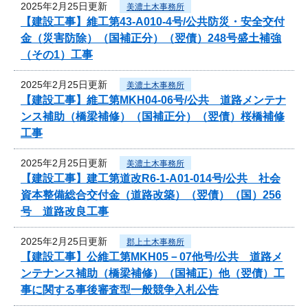
2025年2月25日更新
美濃土木事務所
【建設工事】維工第43-A010-4号/公共防災・安全交付
金（災害防除）（国補正分）（翌債）248号盛土補強
（その1）工事
2025年2月25日更新
美濃土木事務所
【建設工事】維工第MKH04-06号/公共 道路メンテナ
ンス補助（橋梁補修）（国補正分）（翌債）桜橋補修
工事
2025年2月25日更新
美濃土木事務所
【建設工事】建工第道改R6-1-A01-014号/公共 社会
資本整備総合交付金（道路改築）（翌債）（国）256
号 道路改良工事
2025年2月25日更新
郡上土木事務所
【建設工事】公維工第MKH05－07他号/公共 道路メ
ンテナンス補助（橋梁補修）（国補正）他（翌債）工
事に関する事後審査型一般競争入札公告