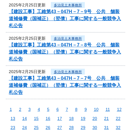
2025年2月25日更新
多治見土木事務所
【建設工事】工維第43－047H－7－9号 公共 舗装
道補修費（国補正）（翌債）工事に関する一般競争入
札公告
2025年2月25日更新
多治見土木事務所
【建設工事】工維第43－047H－7－8号 公共 舗装
道補修費（国補正）（翌債）工事に関する一般競争入
札公告
2025年2月25日更新
多治見土木事務所
【建設工事】工維第43－047H－7－7号 公共 舗装
道補修費（国補正）（翌債）工事に関する一般競争入
札公告
1
2
3
4
5
6
7
8
9
10
11
12
13
14
15
16
17
18
19
20
21
22
23
24
25
26
27
28
29
30
31
32