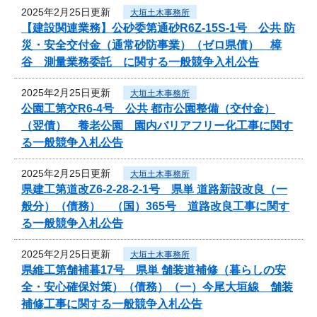
2025年2月25日更新
大垣土木事務所
【建設関連業務】公砂委第通砂R6Z-15S-1号 公共 防
災・安全交付金（通常砂防事業）（ゼロ県債） 樟
谷 測量業務委託 に関する一般競争入札公告
2025年2月25日更新
大垣土木事務所
公園工第交R6-4号 公共 都市公園整備（交付金）
（翌債） 養老公園 園内バリアフリー化工事に関す
る一般競争入札公告
2025年2月25日更新
大垣土木事務所
県建工第道改Z6-2-28-2-1号 県単 道路新設改良（一
般分）（債務） （国）365号 道路改良工事に関す
る一般競争入札公告
2025年2月25日更新
大垣土木事務所
県維工第舗補暮17号 県単 舗装道補修（暮らしの安
全・安心確保対策）（債務）（一）今尾大垣線 舗装
補修工事に関する一般競争入札公告