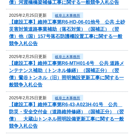
債）河渡橋橋梁補修工事に関する一般競争入札公告
2025年2月25日更新
岐阜土木事務所
【建設工事】維持工事第R6-HD-06-01他号 公共 土砂
災害対策道路事業補助（落石対策）（国補正）（翌
債）他（国）157号落石防護柵設置工事に関する一般
競争入札公告
2025年2月25日更新
岐阜土木事務所
【建設工事】維持工事第R6-MTH01-6号 公共 道路メ
ンテナンス補助（トンネル修繕）（国補正分）（翌
債）鶯谷トンネル（旧）照明施設更新工事に関する一
般競争入札公告
2025年2月25日更新
岐阜土木事務所
【建設工事】維持工事第R6-43-A023H-01号 公共
防災・安全交付金（道路維持修繕）（国補正分）（翌
債） 大蔵山トンネル照明設備更新工事に関する一般
競争入札公告