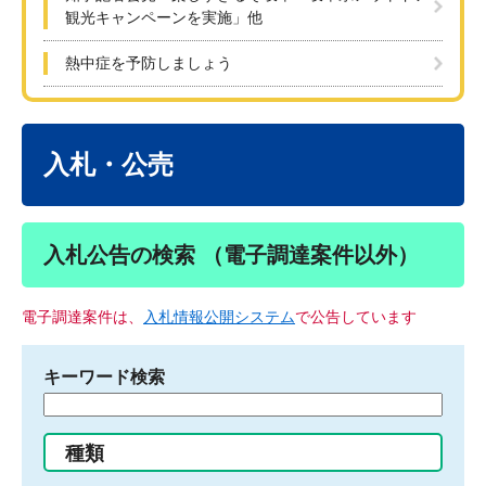
観光キャンペーンを実施」他
熱中症を予防しましょう
本
文
入札・公売
入札公告の検索 （電子調達案件以外）
電子調達案件は、
入札情報公開システム
で公告しています
キーワード検索
検
索
す
種類
る