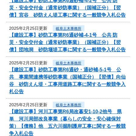
【建設工事】砂防工事第R6通砂補-4-2号 公共 防
災・安全交付金（通常砂防事業）（国補正分）【翌
債】宮谷 砂防えん堤工事に関する一般競争入札公告
2025年2月25日更新
岐阜土木事務所
【建設工事】砂防工事第R6通砂補-4-1号 公共 防
災・安全交付金（通常砂防事業）（国補正分）【翌
債】団地洞 砂防堰堤工事に関する一般競争入札公告
2025年2月25日更新
岐阜土木事務所
【建設工事】砂防工事第R6通砂・通砂補-5-1号 公
共 事業間連携等砂防事業（国補正分）【翌債】向仙
谷 砂防えん堤・工事用道路工事に関する一般競争入
札公告
2025年2月25日更新
岐阜土木事務所
【建設工事】河川工事第R6局改暮安1-10-2他号 県
単 河川局部改良事業（暮らしの安全・安心確保対
策）【債務】他 五六川掘削護岸工事に関する一般競
争入札公告