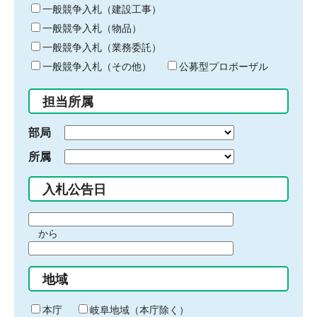
キ
一般競争入札（建設工事）
ー
一般競争入札（物品）
ワ
一般競争入札（業務委託）
ー
ド
一般競争入札（その他）
公募型プロポーザル
を
入
担当所属
力
部局
所属
入札公告日
期
から
間
期
の
間
始
地域
の
ま
終
り
わ
本庁
岐阜地域（本庁除く）