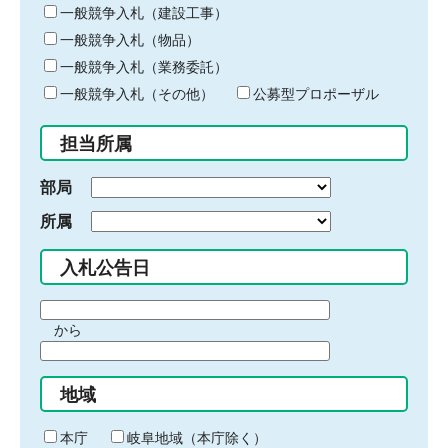
キ
一般競争入札（建設工事）
ー
一般競争入札（物品）
ワ
一般競争入札（業務委託）
ー
ド
一般競争入札（その他）
公募型プロポーザル
を
入
担当所属
力
部局
所属
入札公告日
期
から
間
期
の
間
始
地域
の
ま
終
り
わ
本庁
岐阜地域（本庁除く）