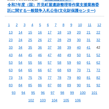
令和7年度（国）芥見町屋遺跡整理等作業支援業務委
託に関する一般競争入札公告(文化財保護センター)
1
2
3
4
5
6
7
8
9
10
11
12
13
14
15
16
17
18
19
20
21
22
23
24
25
26
27
28
29
30
31
32
33
34
35
36
37
38
39
40
41
42
43
44
45
46
47
48
49
50
51
52
53
54
55
56
57
58
59
60
61
62
63
64
65
66
67
68
69
70
71
72
73
74
75
76
77
78
79
80
81
82
83
84
85
86
87
88
89
90
91
92
93
94
95
96
97
98
99
100
101
102
103
104
105
106