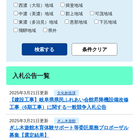
り
西濃（大垣）地域
揖斐地域
中濃（美濃）地域
郡上地域
可茂地域
東濃（多治見）地域
恵那地域
下呂地域
飛騨地域
県外
入札公告一覧
2025年3月21日更新
文化創造課
【建設工事】岐阜県県民ふれあい会館昇降機設備改修
工事（6期工事）に関する一般競争入札公告
2025年3月21日更新
ぎふ木遊館
ぎふ木遊館木育体験サポート等委託業務プロポーザル
募集【選定結果】