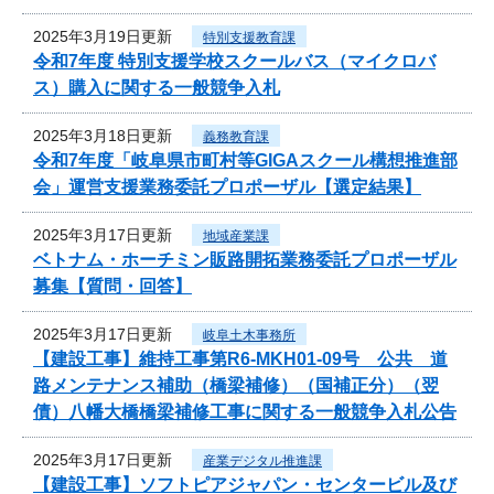
2025年3月19日更新
特別支援教育課
令和7年度 特別支援学校スクールバス（マイクロバ
ス）購入に関する一般競争入札
2025年3月18日更新
義務教育課
令和7年度「岐阜県市町村等GIGAスクール構想推進部
会」運営支援業務委託プロポーザル【選定結果】
2025年3月17日更新
地域産業課
ベトナム・ホーチミン販路開拓業務委託プロポーザル
募集【質問・回答】
2025年3月17日更新
岐阜土木事務所
【建設工事】維持工事第R6-MKH01-09号 公共 道
路メンテナンス補助（橋梁補修）（国補正分）（翌
債）八幡大橋橋梁補修工事に関する一般競争入札公告
2025年3月17日更新
産業デジタル推進課
【建設工事】ソフトピアジャパン・センタービル及び