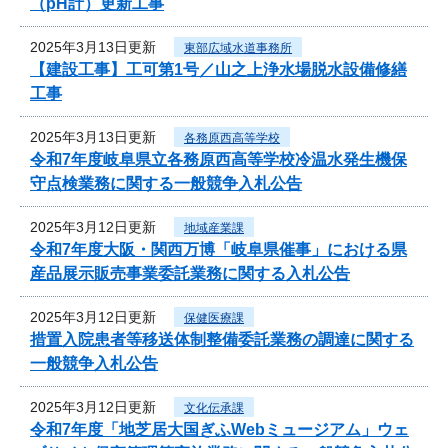
（pH計）更新工事
2025年3月13日更新
東部広域水道事務所
【建設工事】工可第1号／山之上浄水場脱水設備修繕
工事
2025年3月13日更新
各務原西高等学校
令和7年度岐阜県立各務原西高等学校冷温水発生機保
守点検業務に関する一般競争入札公告
2025年3月12日更新
地域産業課
令和7年度大阪・関西万博「岐阜県催事」における県
産品展示販売事業委託業務に関する入札公告
2025年3月12日更新
保健医療課
措置入院患者等移送体制整備委託業務の調達に関する
一般競争入札公告
2025年3月12日更新
文化伝承課
令和7年度「地芝居大国ぎふWebミュージアム」ウェ