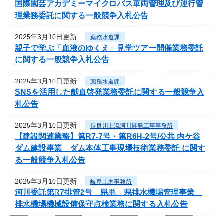
国際園芸アカデミーマイクロバス車両管理及び運行管
理業務委託に関する一般競争入札公告
2025年3月10日更新
薬務水道課
親子で学ぶ「血液のゆくえ」見学ツアー開催業務委託
に関する一般競争入札公告
2025年3月10日更新
薬務水道課
SNSを活用した献血啓発業務委託に関する一般競争入
札公告
2025年3月10日更新
長良川上流河川開発工事事務所
【建設関連業務】第R7-7号・第R6H-2号/公共 内ケ谷
ダム建設事業 ダム本体工事現場技術業務委託 に関す
る一般競争入札公告
2025年3月10日更新
岐阜土木事務所
河川委託第R7排管2号 県単 県排水機場管理事業
排水機場機械設備保守点検業務に関する入札公告