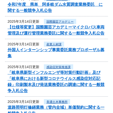
令和7年度 県単 阿多岐ダム水質調査業務委託 に
関する一般競争入札公告
2025年3月14日更新
国際園芸アカデミー
【仕様等変更】国際園芸アカデミーマイクロバス車両
管理及び運行管理業務委託に関する一般競争入札公告
2025年3月14日更新
産業人材課
外国人インターンシップ事業委託業務プロポーザル募
集
2025年3月14日更新
感染症対策推進課
「岐阜県新型インフルエンザ等対策行動計画」及び
「岐阜県における新型コロナウイルス感染症対応記
録」印刷製本及び発送業務委託の調達に関する一般競
争入札公告
2025年3月14日更新
美濃土木事務所
道路照明灯修繕業務（管内全域）単価契約に関する一