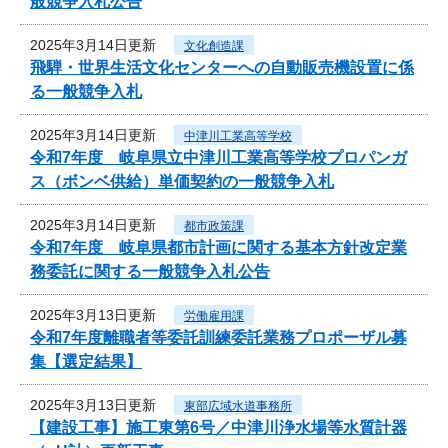
般競争入札公告
2025年3月14日更新
文化創造課
飛騨・世界生活文化センターへの自動販売機設置に係
る一般競争入札
2025年3月14日更新
中津川工業高等学校
令和7年度 岐阜県立中津川工業高等学校プロパンガ
ス（ボンベ供給）単価契約の一般競争入札
2025年3月14日更新
都市政策課
令和7年度 岐阜県都市計画に関する基本方針改定業
務委託に関する一般競争入札公告
2025年3月13日更新
労働雇用課
令和7年度離職者等委託訓練委託業務プロポーザル募
集【選定結果】
2025年3月13日更新
東部広域水道事務所
【建設工事】施工東第6号／中津川浄水場等水質計器