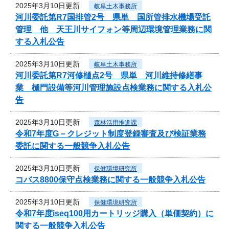
2025年3月10日更新
岐阜土木事務所
河川委託第R7国排管2号 県単 国所管排水機場受託
管理 他 天王川サイフォン等周辺環境管理業務に関
する入札公告
2025年3月10日更新
岐阜土木事務所
河川委託第R7河修樋点2号 県単 河川維持修繕事
業 樋門設備等河川管理施設点検業務に関する入札公
告
2025年3月10日更新
森林活用推進課
令和7年度G－クレジット制度登録審査及び検証業務
委託に関する一般競争入札公告
2025年3月10日更新
保健環境研究所
コバス8800保守点検業務に関する一般競争入札公告
2025年3月10日更新
保健環境研究所
令和7年度iseq100用カートリッジ購入（単価契約）に
関する一般競争入札公告