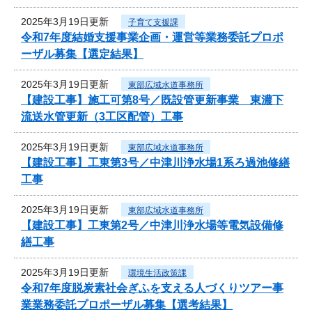
2025年3月19日更新
子育て支援課
令和7年度結婚支援事業企画・運営等業務委託プロポ
ーザル募集【選定結果】
2025年3月19日更新
東部広域水道事務所
【建設工事】施工可第8号／既設管更新事業 東濃下
流送水管更新（3工区配管）工事
2025年3月19日更新
東部広域水道事務所
【建設工事】工東第3号／中津川浄水場1系ろ過池修繕
工事
2025年3月19日更新
東部広域水道事務所
【建設工事】工東第2号／中津川浄水場等電気設備修
繕工事
2025年3月19日更新
環境生活政策課
令和7年度脱炭素社会ぎふを支える人づくりツアー事
業業務委託プロポーザル募集【選考結果】