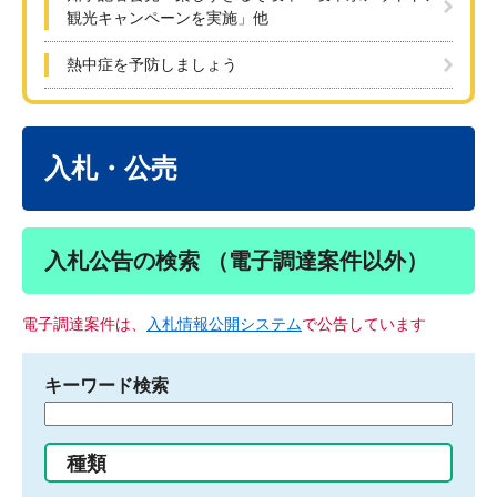
観光キャンペーンを実施」他
熱中症を予防しましょう
本
文
入札・公売
入札公告の検索 （電子調達案件以外）
電子調達案件は、
入札情報公開システム
で公告しています
キーワード検索
検
索
す
種類
る