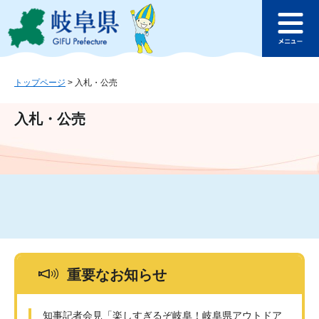
ペ
メ
このページの本文へ
ー
ニ
メ
ジ
ュ
ニ
の
ー
ュ
先
を
ー
頭
飛
トップページ
>
入札・公売
で
ば
す
し
入札・公売
。
て
本
文
へ
重要なお知らせ
知事記者会見「楽しすぎるぞ岐阜！岐阜県アウトドア