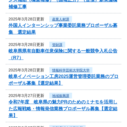
補修工事
2025年3月28日更新
産業人材課
外国人インターンシップ事業委託業務プロポーザル募
集 選定結果
2025年3月28日更新
管財課
岐阜県県有自動車任意保険に関する一般競争入札公告
（R7）
2025年3月28日更新
情報科学芸術大学院大学
岐阜イノベーション工房2025運営管理委託業務のプロ
ポーザル募集【選定結果】
2025年3月27日更新
地域振興課
令和7年度 岐阜県の魅力PRのためのミナモを活用し
た広報戦略・情報発信業務プロポーザル募集【選定結
果】