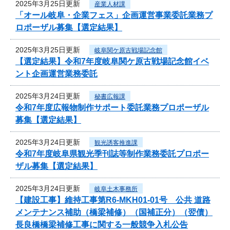
2025年3月25日更新
産業人材課
「オール岐阜・企業フェス」企画運営事業委託業務プ
ロポーザル募集【選定結果】
2025年3月25日更新
岐阜関ケ原古戦場記念館
【選定結果】令和7年度岐阜関ケ原古戦場記念館イベ
ント企画運営業務委託
2025年3月24日更新
秘書広報課
令和7年度広報物制作サポート委託業務プロポーザル
募集【選定結果】
2025年3月24日更新
観光誘客推進課
令和7年度岐阜県観光季刊誌等制作業務委託プロポー
ザル募集【選定結果】
2025年3月24日更新
岐阜土木事務所
【建設工事】維持工事第R6-MKH01-01号 公共 道路
メンテナンス補助（橋梁補修）（国補正分）（翌債）
長良橋橋梁補修工事に関する一般競争入札公告