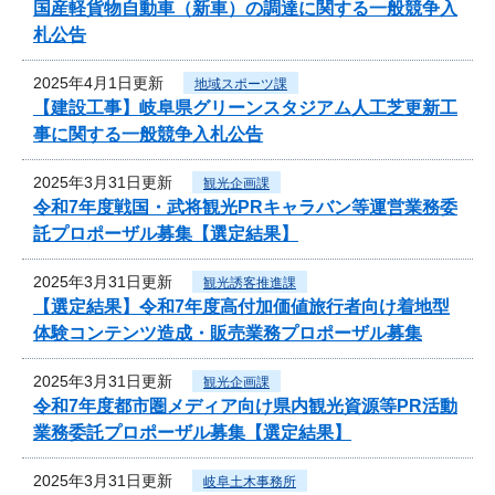
国産軽貨物自動車（新車）の調達に関する一般競争入
札公告
2025年4月1日更新
地域スポーツ課
【建設工事】岐阜県グリーンスタジアム人工芝更新工
事に関する一般競争入札公告
2025年3月31日更新
観光企画課
令和7年度戦国・武将観光PRキャラバン等運営業務委
託プロポーザル募集【選定結果】
2025年3月31日更新
観光誘客推進課
【選定結果】令和7年度高付加価値旅行者向け着地型
体験コンテンツ造成・販売業務プロポーザル募集
2025年3月31日更新
観光企画課
令和7年度都市圏メディア向け県内観光資源等PR活動
業務委託プロポーザル募集【選定結果】
2025年3月31日更新
岐阜土木事務所