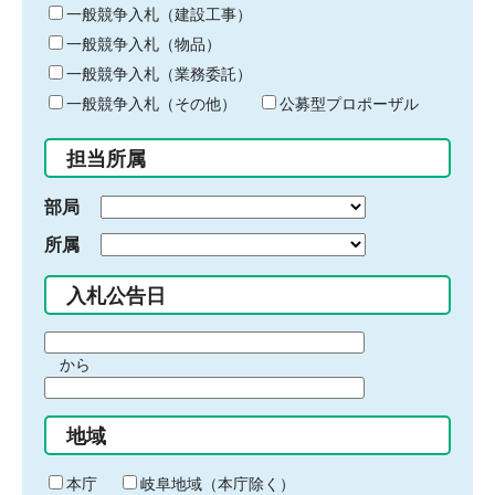
キ
一般競争入札（建設工事）
ー
一般競争入札（物品）
ワ
一般競争入札（業務委託）
ー
ド
一般競争入札（その他）
公募型プロポーザル
を
入
担当所属
力
部局
所属
入札公告日
期
から
間
期
の
間
始
地域
の
ま
終
り
わ
本庁
岐阜地域（本庁除く）