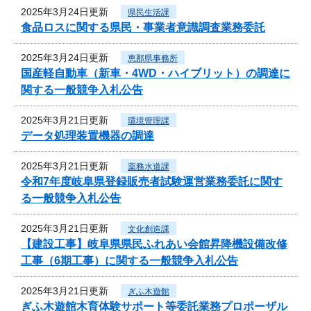
2025年3月24日更新
県民生活課
食品ロスに関する県民・事業者意識調査業務委託
2025年3月24日更新
恵那県事務所
国産軽自動車（新車・4WD・ハイブリット）の調達に
関する一般競争入札公告
2025年3月21日更新
環境管理課
データ処理装置機器の調達
2025年3月21日更新
薬務水道課
令和7年度岐阜県登録販売者試験運営業務委託に関す
る一般競争入札公告
2025年3月21日更新
文化創造課
【建設工事】岐阜県県民ふれあい会館昇降機設備改修
工事（6期工事）に関する一般競争入札公告
2025年3月21日更新
ぎふ木遊館
ぎふ木遊館木育体験サポート等委託業務プロポーザル