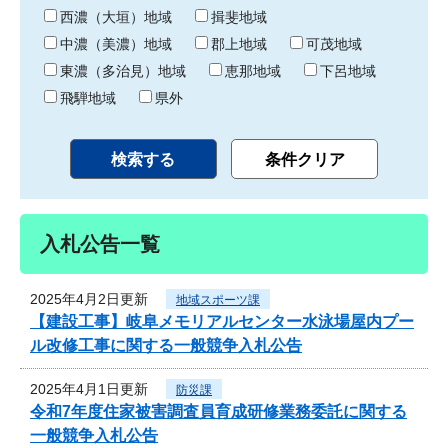
り
西濃（大垣）地域
揖斐地域
中濃（美濃）地域
郡上地域
可茂地域
東濃（多治見）地域
恵那地域
下呂地域
飛騨地域
県外
入札公告一覧
2025年4月2日更新
地域スポーツ課
【建設工事】岐阜メモリアルセンター水泳場屋内プー
ル改修工事に関する一般競争入札公告
2025年4月1日更新
防災課
令和7年度住家被害調査員育成研修業務委託に関する
一般競争入札公告