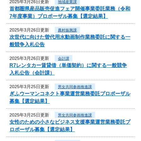
2025年3月26日更新
地域産業課
首都圏県産品販売促進フェア開催事業委託業務（令和
7年度事業）プロポーザル募集【選定結果】
2025年3月26日更新
農村振興課
次世代に向けた曽代用水動画制作業務委託に関する一
般競争入札公告
2025年3月26日更新
会計課
R7レンタカー賃貸借（単価契約）に関する一般競争
入札公告（会計課）
2025年3月25日更新
男女共同参画推進課
ぎふウーマンコネクト事業運営業務委託プロポーザル
募集【選定結果】
2025年3月25日更新
男女共同参画推進課
女性のための小さなビジネス支援事業運営業務委託プ
ロポーザル募集【選定結果】