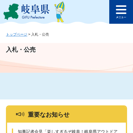
ペ
メ
このページの本文へ
ー
ニ
メ
ジ
ュ
ニ
の
ー
ュ
先
を
ー
頭
飛
トップページ
>
入札・公売
で
ば
す
し
入札・公売
。
て
本
文
へ
重要なお知らせ
知事記者会見「楽しすぎるぞ岐阜！岐阜県アウトドア