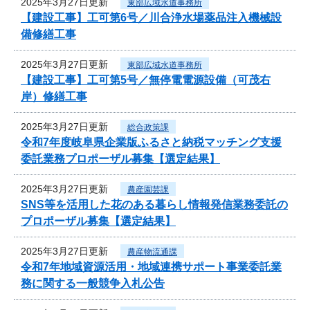
2025年3月27日更新
東部広域水道事務所
【建設工事】工可第6号／川合浄水場薬品注入機械設
備修繕工事
2025年3月27日更新
東部広域水道事務所
【建設工事】工可第5号／無停電電源設備（可茂右
岸）修繕工事
2025年3月27日更新
総合政策課
令和7年度岐阜県企業版ふるさと納税マッチング支援
委託業務プロポーザル募集【選定結果】
2025年3月27日更新
農産園芸課
SNS等を活用した花のある暮らし情報発信業務委託の
プロポーザル募集【選定結果】
2025年3月27日更新
農産物流通課
令和7年地域資源活用・地域連携サポート事業委託業
務に関する一般競争入札公告