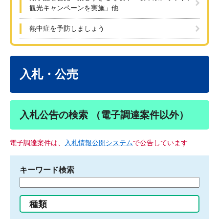
観光キャンペーンを実施」他
熱中症を予防しましょう
本
文
入札・公売
入札公告の検索 （電子調達案件以外）
電子調達案件は、
入札情報公開システム
で公告しています
キーワード検索
検
索
す
種類
る