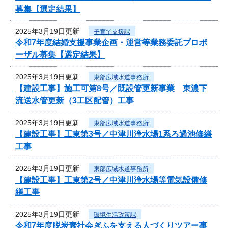
募集【選定結果】
2025年3月19日更新
子育て支援課
令和7年度結婚支援事業企画・運営等業務委託プロポ
ーザル募集【選定結果】
2025年3月19日更新
東部広域水道事務所
【建設工事】施工可第8号／既設管更新事業 東濃下
流送水管更新（3工区配管）工事
2025年3月19日更新
東部広域水道事務所
【建設工事】工東第3号／中津川浄水場1系ろ過池修繕
工事
2025年3月19日更新
東部広域水道事務所
【建設工事】工東第2号／中津川浄水場等電気設備修
繕工事
2025年3月19日更新
環境生活政策課
令和7年度脱炭素社会ぎふを支える人づくりツアー事