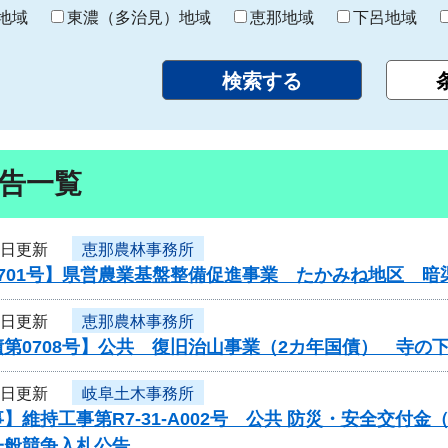
り
地域
東濃（多治見）地域
恵那地域
下呂地域
告一覧
5日更新
恵那農林事務所
0701号】県営農業基盤整備促進事業 たかみね地区 暗
5日更新
恵那農林事務所
第0708号】公共 復旧治山事業（2カ年国債） 寺の
4日更新
岐阜土木事務所
】維持工事第R7-31-A002号 公共 防災・安全交付
一般競争入札公告