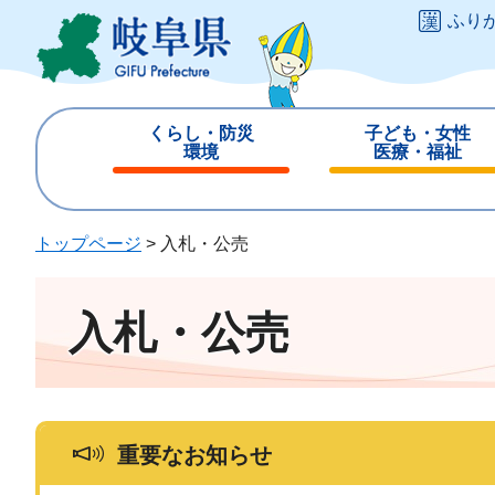
ペ
メ
ふり
ー
ニ
ジ
ュ
の
ー
先
を
くらし・防災
子ども・女性
頭
飛
環境
医療・福祉
で
ば
閉
閉
す
し
じ
じ
。
て
る
る
トップページ
>
入札・公売
本
文
へ
入札・公売
重要なお知らせ