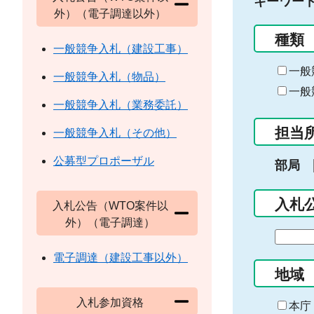
キーワー
外）（電子調達以外）
種類
一般競争入札（建設工事）
一般
一般競争入札（物品）
一般
一般競争入札（業務委託）
担当
一般競争入札（その他）
公募型プロポーザル
部局
入札
入札公告（WTO案件以
外）（電子調達）
期
間
電子調達（建設工事以外）
の
地域
始
入札参加資格
ま
本庁