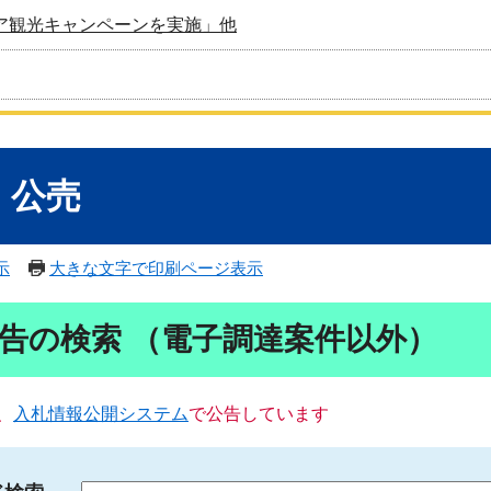
ア観光キャンペーンを実施」他
・公売
示
大きな文字で印刷ページ表示
告の検索 （電子調達案件以外）
、
入札情報公開システム
で公告しています