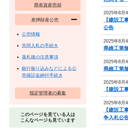
県有資産売却
2025年8月
【建設工事
差押財産公売
公告
公売情報
2025年8月
共同入札の手続き
県維工第
落札後の注意事項
2025年8月
県維工第
銀行振り込みなどによる公
売保証金納付手続き
2025年8月
【建設工事
指定管理者の募集
2025年8月
【建設工
このページを見ている人は
争入札公
こんなページも見ています