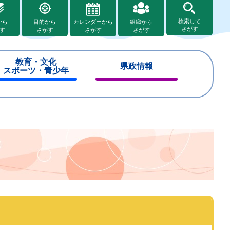
検索して
から
目的から
カレンダーから
組織から
さがす
す
さがす
さがす
さがす
教育・文化
県政情報
スポーツ・青少年
閉
閉
じ
じ
る
る