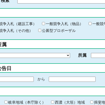
ド検索
検
索
す
る
キ
競争入札（建設工事）
一般競争入札（物品）
一般競
ー
競争入札（その他）
公募型プロポーザル
ワ
ー
所属
ド
を
所属
入
力
公告日
から
期
間
の
終
わ
岐阜地域（本庁除く）
西濃（大垣）地域
揖斐