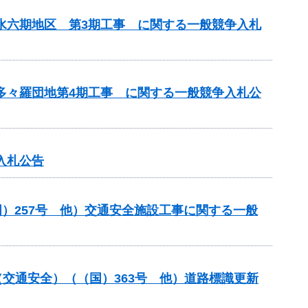
用水六期地区 第3期工事 に関する一般競争入札
 多々羅団地第4期工事 に関する一般競争入札公
入札公告
）257号 他）交通安全施設工事に関する一般
金（交通安全）（（国）363号 他）道路標識更新