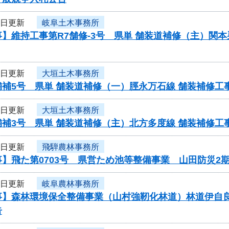
4日更新
岐阜土木事務所
】維持工事第R7舗修-3号 県単 舗装道補修（主）関
4日更新
大垣土木事務所
舗補5号 県単 舗装道補修（一）脛永万石線 舗装補修
4日更新
大垣土木事務所
舗補3号 県単 舗装道補修（主）北方多度線 舗装補修
4日更新
飛騨農林事務所
】飛た第0703号 県営ため池等整備事業 山田防災2
4日更新
岐阜農林事務所
事】森林環境保全整備事業（山村強靭化林道）林道伊自
告