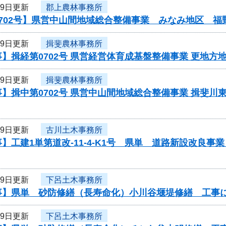
29日更新
郡上農林事務所
0702号】県営中山間地域総合整備事業 みなみ地区 福
29日更新
揖斐農林事務所
】揖経第0702号 県営経営体育成基盤整備事業 更地方
29日更新
揖斐農林事務所
】揖中第0702号 県営中山間地域総合整備事業 揖斐川
29日更新
古川土木事務所
】工建1単第道改-11-4-K1号 県単 道路新設改良
29日更新
下呂土木事務所
事】県単 砂防修繕（長寿命化）小川谷堰堤修繕 工事
29日更新
下呂土木事務所