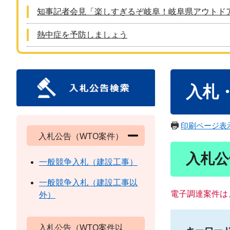
知事記者会見「楽しすぎるぞ岐阜！岐阜県アウトド
熱中症を予防しましょう
本
入札
文
印刷ページ表
入札公告（WTO案件）
入札公
一般競争入札（建設工事）
一般競争入札（建設工事以
電子調達案件は
外）
入札公告（WTO案件以