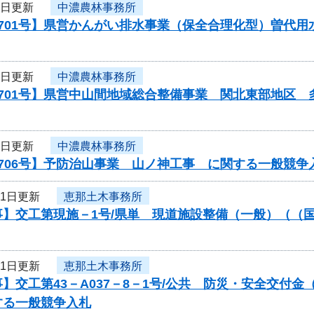
1日更新
中濃農林事務所
0701号】県営かんがい排水事業（保全合理化型）曽代
1日更新
中濃農林事務所
0701号】県営中山間地域総合整備事業 関北東部地区
1日更新
中濃農林事務所
706号】予防治山事業 山ノ神工事 に関する一般競争
31日更新
恵那土木事務所
】交工第現施－1号/県単 現道施設整備（一般）（（国
31日更新
恵那土木事務所
】交工第43－A037－8－1号/公共 防災・安全交付
する一般競争入札