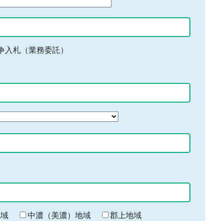
争入札（業務委託）
地域
中濃（美濃）地域
郡上地域