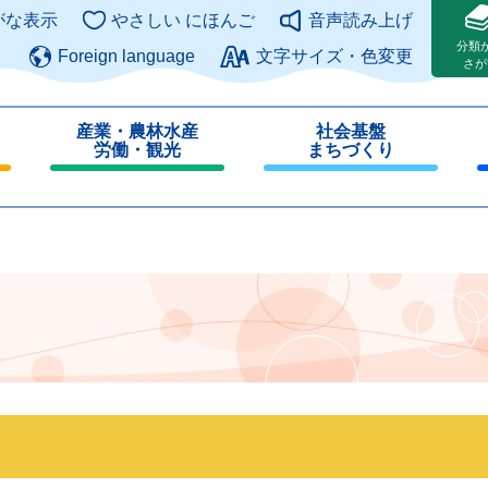
このページの本文へ
がな表示
やさしい にほんご
音声読み上げ
分類
Foreign language
文字サイズ・色変更
さが
産業・農林水産
社会基盤
労働・観光
まちづくり
閉
閉
じ
じ
る
る