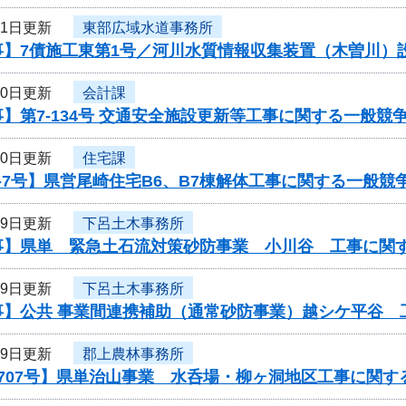
31日更新
東部広域水道事務所
事】7債施工東第1号／河川水質情報収集装置（木曽川）
30日更新
会計課
】第7-134号 交通安全施設更新等工事に関する一般競
30日更新
住宅課
-7号】県営尾崎住宅B6、B7棟解体工事に関する一般競
29日更新
下呂土木事務所
事】県単 緊急土石流対策砂防事業 小川谷 工事に関
29日更新
下呂土木事務所
事】公共 事業間連携補助（通常砂防事業）越シケ平谷 
29日更新
郡上農林事務所
707号】県単治山事業 水呑場・柳ヶ洞地区工事に関す