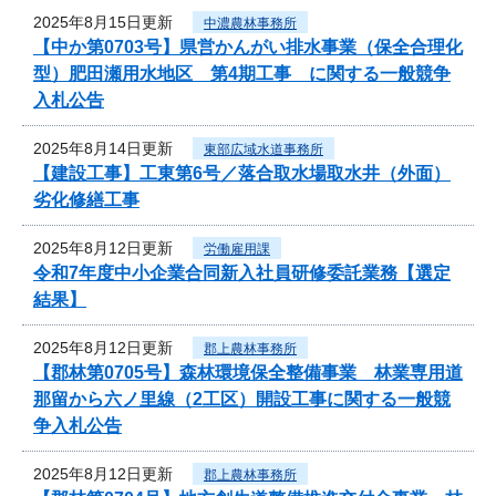
2025年8月15日更新
中濃農林事務所
【中か第0703号】県営かんがい排水事業（保全合理化
型）肥田瀬用水地区 第4期工事 に関する一般競争
入札公告
2025年8月14日更新
東部広域水道事務所
【建設工事】工東第6号／落合取水場取水井（外面）
劣化修繕工事
2025年8月12日更新
労働雇用課
令和7年度中小企業合同新入社員研修委託業務【選定
結果】
2025年8月12日更新
郡上農林事務所
【郡林第0705号】森林環境保全整備事業 林業専用道
那留から六ノ里線（2工区）開設工事に関する一般競
争入札公告
2025年8月12日更新
郡上農林事務所