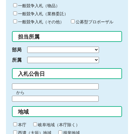
ー
一般競争入札（物品）
ワ
一般競争入札（業務委託）
ー
ド
一般競争入札（その他）
公募型プロポーザル
を
入
担当所属
力
部局
所属
入札公告日
期
から
間
期
の
間
始
地域
の
ま
終
り
わ
本庁
岐阜地域（本庁除く）
り
西濃（大垣）地域
揖斐地域