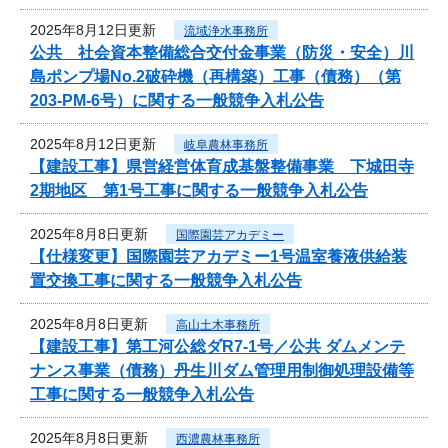
2025年8月12日更新
流域浄水事務所
公共 社会資本整備総合交付金事業（防災・安全）川
島ポンプ場No.2破砕機（再構築）工事（債務）（第
203-PM-6号）に関する一般競争入札公告
2025年8月12日更新
岐阜農林事務所
【建設工事】県営経営体育成基盤整備事業 下城田寺
2期地区 第1号工事に関する一般競争入札公告
2025年8月8日更新
国際園芸アカデミー
【仕様変更】国際園芸アカデミー1号温室養液供給装
置交換工事に関する一般競争入札公告
2025年8月8日更新
高山土木事務所
【建設工事】第工河公総ダR7-1号／公共 ダムメンテ
ナンス事業（債務）丹生川ダム管理用制御処理設備等
工事に関する一般競争入札公告
2025年8月8日更新
西濃農林事務所