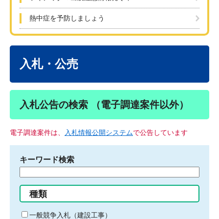
熱中症を予防しましょう
本
文
入札・公売
入札公告の検索 （電子調達案件以外）
電子調達案件は、
入札情報公開システム
で公告しています
キーワード検索
検
索
す
種類
る
キ
一般競争入札（建設工事）