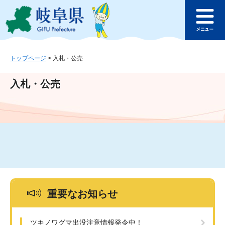
ペ
メ
このページの本文へ
ー
ニ
メ
ジ
ュ
ニ
の
ー
ュ
先
を
ー
頭
飛
トップページ
>
入札・公売
で
ば
す
し
入札・公売
。
て
本
文
へ
重要なお知らせ
ツキノワグマ出没注意情報発令中！