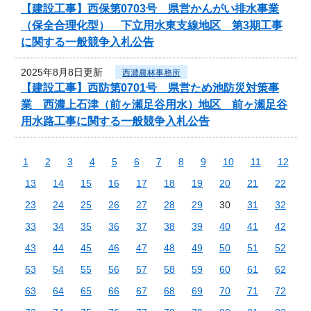
【建設工事】西保第0703号 県営かんがい排水事業
（保全合理化型） 下立用水東支線地区 第3期工事
に関する一般競争入札公告
2025年8月8日更新
西濃農林事務所
【建設工事】西防第0701号 県営ため池防災対策事
業 西濃上石津（前ヶ瀬足谷用水）地区 前ヶ瀬足谷
用水路工事に関する一般競争入札公告
1
2
3
4
5
6
7
8
9
10
11
12
13
14
15
16
17
18
19
20
21
22
23
24
25
26
27
28
29
30
31
32
33
34
35
36
37
38
39
40
41
42
43
44
45
46
47
48
49
50
51
52
53
54
55
56
57
58
59
60
61
62
63
64
65
66
67
68
69
70
71
72