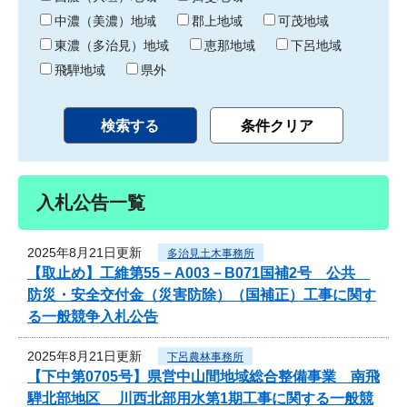
中濃（美濃）地域
郡上地域
可茂地域
東濃（多治見）地域
恵那地域
下呂地域
飛騨地域
県外
入札公告一覧
2025年8月21日更新
多治見土木事務所
【取止め】工維第55－A003－B071国補2号 公共
防災・安全交付金（災害防除）（国補正）工事に関す
る一般競争入札公告
2025年8月21日更新
下呂農林事務所
【下中第0705号】県営中山間地域総合整備事業 南飛
騨北部地区 川西北部用水第1期工事に関する一般競