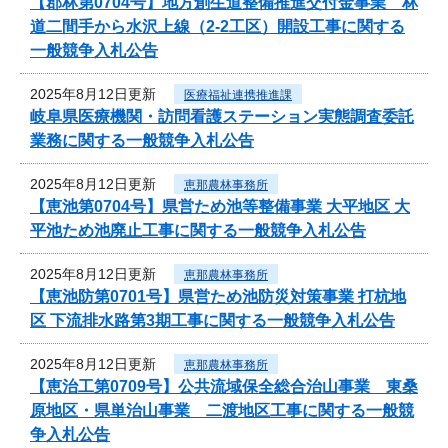
【郡林第0704号】地方創生道整備推進交付金事業 林
道二間手から水沢上線（2-2工区）開設工事に関する
一般競争入札公告
2025年8月12日更新
医療福祉連携推進課
岐阜県医療機関・訪問看護ステーション実態調査委託
業務に関する一般競争入札公告
2025年8月12日更新
恵那農林事務所
【恵池第0704号】県営ため池等整備事業 大平地区 大
平池ため池廃止工事に関する一般競争入札公告
2025年8月12日更新
恵那農林事務所
【恵池防第0701号】県営ため池防災対策事業 打杭地
区 下流排水路第3期工事に関する一般競争入札公告
2025年8月12日更新
恵那農林事務所
【恵治工第0709号】公共流域保全総合治山事業 東桑
原地区・県単治山事業 二渡地区工事に関する一般競
争入札公告