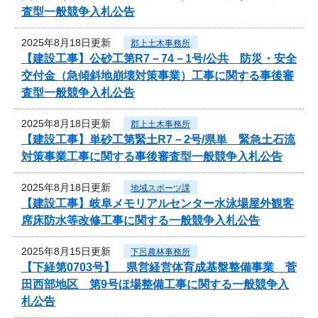
査型一般競争入札公告
2025年8月18日更新
郡上土木事務所
【建設工事】公砂工第R7－74－1号/公共 防災・安全
交付金（急傾斜地崩壊対策事業）工事に関する事後審
査型一般競争入札公告
2025年8月18日更新
郡上土木事務所
【建設工事】単砂工第緊土R7－2号/県単 緊急土石流
対策事業工事に関する事後審査型一般競争入札公告
2025年8月18日更新
地域スポーツ課
【建設工事】岐阜メモリアルセンター水泳場屋外観客
席床防水等改修工事に関する一般競争入札公告
2025年8月15日更新
下呂農林事務所
【下経第0703号】 県営経営体育成基盤整備事業 菅
田西部地区 第9号ほ場整備工事に関する一般競争入
札公告