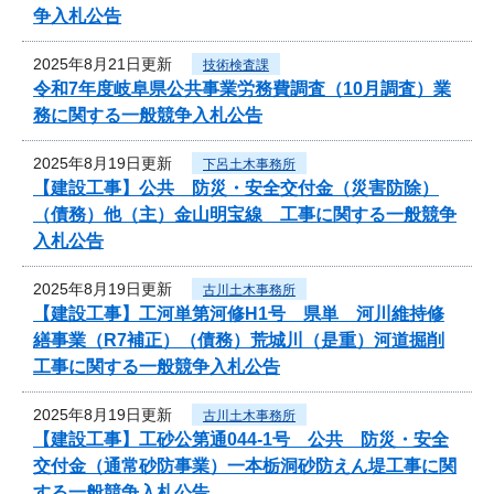
争入札公告
2025年8月21日更新
技術検査課
令和7年度岐阜県公共事業労務費調査（10月調査）業
務に関する一般競争入札公告
2025年8月19日更新
下呂土木事務所
【建設工事】公共 防災・安全交付金（災害防除）
（債務）他（主）金山明宝線 工事に関する一般競争
入札公告
2025年8月19日更新
古川土木事務所
【建設工事】工河単第河修H1号 県単 河川維持修
繕事業（R7補正）（債務）荒城川（是重）河道掘削
工事に関する一般競争入札公告
2025年8月19日更新
古川土木事務所
【建設工事】工砂公第通044-1号 公共 防災・安全
交付金（通常砂防事業）一本栃洞砂防えん堤工事に関
する一般競争入札公告