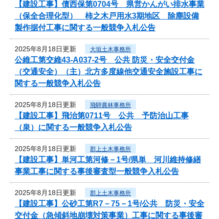
【建設工事】債西保第0704号 県営かんがい排水事業
（保全合理化型） 柿之木戸用水3期地区 除塵設備
製作据付工事に関する一般競争入札公告
2025年8月18日更新
大垣土木事務所
公維工第交維43-A037-2号 公共 防災・安全交付金
（交通安全）（主）北方多度線他交通安全施設工事に
関する一般競争入札公告
2025年8月18日更新
飛騨農林事務所
【建設工事】飛治第0711号 公共 予防治山工事
（泉）に関する一般競争入札公告
2025年8月18日更新
郡上土木事務所
【建設工事】単河工第河修－1号/県単 河川維持修繕
事業工事に関する事後審査型一般競争入札公告
2025年8月18日更新
郡上土木事務所
【建設工事】公砂工第R7－75－1号/公共 防災・安全
交付金（急傾斜地崩壊対策事業）工事に関する事後審