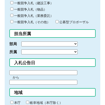
キ
一般競争入札（建設工事）
ー
一般競争入札（物品）
ワ
一般競争入札（業務委託）
ー
ド
一般競争入札（その他）
公募型プロポーザル
を
入
担当所属
力
部局
所属
入札公告日
期
から
間
期
の
間
始
地域
の
ま
終
り
わ
本庁
岐阜地域（本庁除く）