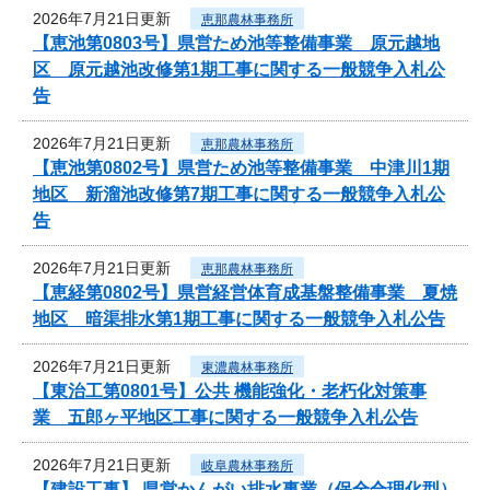
2026年7月21日更新
恵那農林事務所
【恵池第0803号】県営ため池等整備事業 原元越地
区 原元越池改修第1期工事に関する一般競争入札公
告
2026年7月21日更新
恵那農林事務所
【恵池第0802号】県営ため池等整備事業 中津川1期
地区 新溜池改修第7期工事に関する一般競争入札公
告
2026年7月21日更新
恵那農林事務所
【恵経第0802号】県営経営体育成基盤整備事業 夏焼
地区 暗渠排水第1期工事に関する一般競争入札公告
2026年7月21日更新
東濃農林事務所
【東治工第0801号】公共 機能強化・老朽化対策事
業 五郎ヶ平地区工事に関する一般競争入札公告
2026年7月21日更新
岐阜農林事務所
【建設工事】 県営かんがい排水事業（保全合理化型）