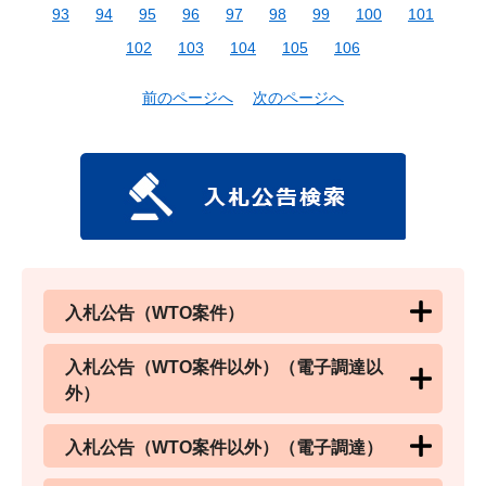
93
94
95
96
97
98
99
100
101
102
103
104
105
106
前のページへ
次のページへ
入札公告（WTO案件）
入札公告（WTO案件以外）（電子調達以
外）
入札公告（WTO案件以外）（電子調達）