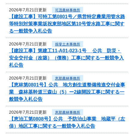
2026年7月21日更新
可茂農林事務所
【建設工事】可特工第0801号／県営特定農業用管水路
等特別対策事業坂祝東部地区第10号管水路工事に関す
る一般競争入札公告
2026年7月21日更新
揖斐土木事務所
【建設工事】第建工11-A01-023-1号 公共 防災・
安全交付金（改築）（債務）工事に関する一般競争入
札公告
2026年7月21日更新
恵那農林事務所
【恵林第0801号】公共 地方創生道整備推進交付金事
業 森林基幹道三森山（5）ー2線開設工事に関する一
般競争入札公告
2026年7月21日更新
恵那農林事務所
【恵治工第0808号】公共 予防治山事業 地蔵平（左
俣）地区工事に関する一般競争入札公告