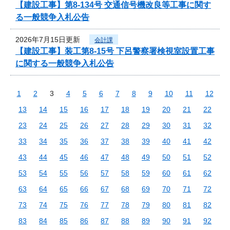
【建設工事】第8-134号 交通信号機改良等工事に関す
る一般競争入札公告
2026年7月15日更新
会計課
【建設工事】装工第8-15号 下呂警察署検視室設置工事
に関する一般競争入札公告
1
2
3
4
5
6
7
8
9
10
11
12
13
14
15
16
17
18
19
20
21
22
23
24
25
26
27
28
29
30
31
32
33
34
35
36
37
38
39
40
41
42
43
44
45
46
47
48
49
50
51
52
53
54
55
56
57
58
59
60
61
62
63
64
65
66
67
68
69
70
71
72
73
74
75
76
77
78
79
80
81
82
83
84
85
86
87
88
89
90
91
92