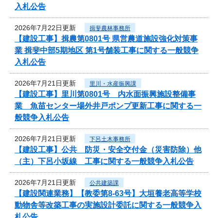
入札公告
2026年7月22日更新
揖斐農林事務所
【建設工事】揖農第0801号 県営農道施設強化対策事
業 揖斐中部5期地区 第1号舗装工事に関する一般競争
入札公告
2026年7月21日更新
里川・水産振興課
【建設工事】里川第0801号 内水面振興施設整備事
業 魚苗センター場外井戸ポンプ更新工事に関する一
般競争入札公告
2026年7月21日更新
下呂土木事務所
【建設工事】公共 防災・安全交付金（災害防除）他
（主）下呂小坂線 工事に関する一般競争入札公告
2026年7月21日更新
公共建築課
【建設関連業務】【教委第8-63号】大垣養老高等学校
動物舎等改築工事の実施設計委託に関する一般競争入
札公告