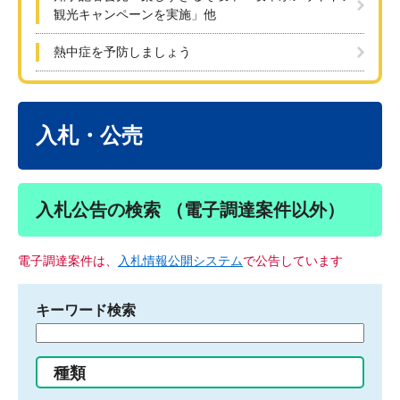
観光キャンペーンを実施」他
熱中症を予防しましょう
本
文
入札・公売
入札公告の検索 （電子調達案件以外）
電子調達案件は、
入札情報公開システム
で公告しています
キーワード検索
検
索
す
種類
る