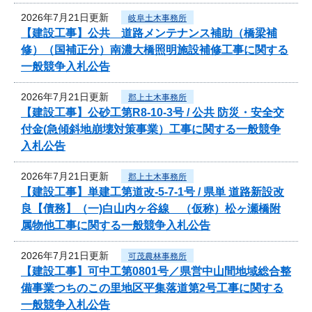
2026年7月21日更新
岐阜土木事務所
【建設工事】公共 道路メンテナンス補助（橋梁補
修）（国補正分）南濃大橋照明施設補修工事に関する
一般競争入札公告
2026年7月21日更新
郡上土木事務所
【建設工事】公砂工第R8-10-3号 / 公共 防災・安全交
付金(急傾斜地崩壊対策事業）工事に関する一般競争
入札公告
2026年7月21日更新
郡上土木事務所
【建設工事】単建工第道改-5-7-1号 / 県単 道路新設改
良【債務】（一)白山内ヶ谷線 （仮称）松ヶ瀬橋附
属物他工事に関する一般競争入札公告
2026年7月21日更新
可茂農林事務所
【建設工事】可中工第0801号／県営中山間地域総合整
備事業つちのこの里地区平集落道第2号工事に関する
一般競争入札公告