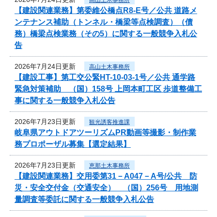
【建設関連業務】第委維公橋点R8-E号／公共 道路メ
ンテナンス補助（トンネル・橋梁等点検調査）（債
務）橋梁点検業務（その5）に関する一般競争入札公
告
2026年7月24日更新
高山土木事務所
【建設工事】第工交公緊HT-10-03-1号／公共 通学路
緊急対策補助 （国）158号 上岡本町工区 歩道整備工
事に関する一般競争入札公告
2026年7月23日更新
観光誘客推進課
岐阜県アウトドアツーリズムPR動画等撮影・制作業
務プロポーザル募集【選定結果】
2026年7月23日更新
恵那土木事務所
【建設関連業務】交用委第31－A047－A号/公共 防
災・安全交付金（交通安全） （国）256号 用地測
量調査等委託に関する一般競争入札公告