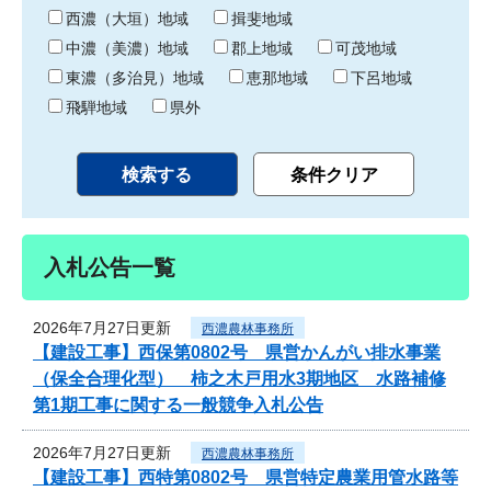
り
西濃（大垣）地域
揖斐地域
中濃（美濃）地域
郡上地域
可茂地域
東濃（多治見）地域
恵那地域
下呂地域
飛騨地域
県外
入札公告一覧
2026年7月27日更新
西濃農林事務所
【建設工事】西保第0802号 県営かんがい排水事業
（保全合理化型） 柿之木戸用水3期地区 水路補修
第1期工事に関する一般競争入札公告
2026年7月27日更新
西濃農林事務所
【建設工事】西特第0802号 県営特定農業用管水路等