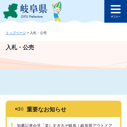
ペ
メ
このページの本文へ
ー
ニ
メ
ジ
ュ
ニ
の
ー
ュ
先
を
ー
頭
飛
トップページ
>
入札・公売
で
ば
す
し
入札・公売
。
て
本
文
へ
重要なお知らせ
知事記者会見「楽しすぎるぞ岐阜！岐阜県アウトドア