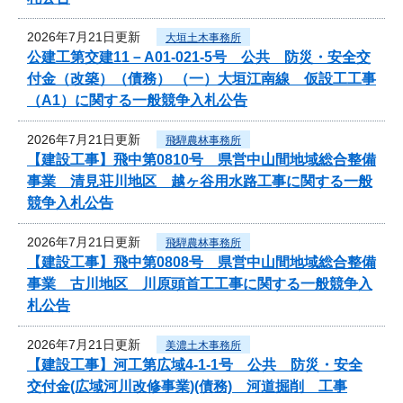
2026年7月21日更新
大垣土木事務所
公建工第交建11－A01-021-5号 公共 防災・安全交
付金（改築）（債務） （一）大垣江南線 仮設工工事
（A1）に関する一般競争入札公告
2026年7月21日更新
飛騨農林事務所
【建設工事】飛中第0810号 県営中山間地域総合整備
事業 清見荘川地区 越ヶ谷用水路工事に関する一般
競争入札公告
2026年7月21日更新
飛騨農林事務所
【建設工事】飛中第0808号 県営中山間地域総合整備
事業 古川地区 川原頭首工工事に関する一般競争入
札公告
2026年7月21日更新
美濃土木事務所
【建設工事】河工第広域4-1-1号 公共 防災・安全
交付金(広域河川改修事業)(債務) 河道掘削 工事