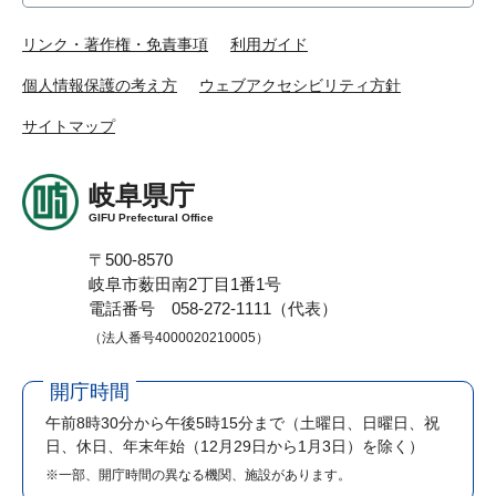
リンク・著作権・免責事項
利用ガイド
個人情報保護の考え方
ウェブアクセシビリティ方針
サイトマップ
岐阜県庁
GIFU Prefectural Office
〒500-8570
岐阜市薮田南2丁目1番1号
電話番号 058-272-1111（代表）
（法人番号4000020210005）
開庁時間
午前8時30分から午後5時15分まで
（土曜日、日曜日、祝
日、休日、年末年始（12月29日から1月3日）を除く）
※一部、開庁時間の異なる機関、施設があります。