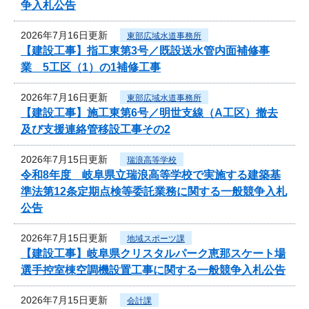
争入札公告
2026年7月16日更新
東部広域水道事務所
【建設工事】指工東第3号／既設送水管内面補修事
業 5工区（1）の1補修工事
2026年7月16日更新
東部広域水道事務所
【建設工事】施工東第6号／明世支線（A工区）撤去
及び支援連絡管移設工事その2
2026年7月15日更新
瑞浪高等学校
令和8年度 岐阜県立瑞浪高等学校で実施する建築基
準法第12条定期点検等委託業務に関する一般競争入札
公告
2026年7月15日更新
地域スポーツ課
【建設工事】岐阜県クリスタルパーク恵那スケート場
選手控室棟空調機設置工事に関する一般競争入札公告
2026年7月15日更新
会計課