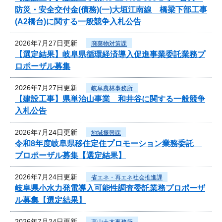
防災・安全交付金(債務)(一)大垣江南線 橋梁下部工事
(A2橋台)に関する一般競争入札公告
2026年7月27日更新
廃棄物対策課
【選定結果】岐阜県循環経済導入促進事業委託業務プ
ロポーザル募集
2026年7月27日更新
岐阜農林事務所
【建設工事】県単治山事業 和井谷に関する一般競争
入札公告
2026年7月24日更新
地域振興課
令和8年度岐阜県移住定住プロモーション業務委託
プロポーザル募集【選定結果】
2026年7月24日更新
省エネ・再エネ社会推進課
岐阜県小水力発電導入可能性調査委託業務プロポーザ
ル募集【選定結果】
2026年7月24日更新
高山土木事務所