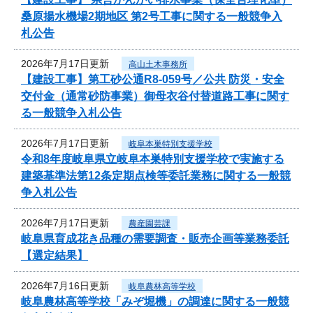
桑原揚水機場2期地区 第2号工事に関する一般競争入
札公告
2026年7月17日更新
高山土木事務所
【建設工事】第工砂公通R8-059号／公共 防災・安全
交付金（通常砂防事業）御母衣谷付替道路工事に関す
る一般競争入札公告
2026年7月17日更新
岐阜本巣特別支援学校
令和8年度岐阜県立岐阜本巣特別支援学校で実施する
建築基準法第12条定期点検等委託業務に関する一般競
争入札公告
2026年7月17日更新
農産園芸課
岐阜県育成花き品種の需要調査・販売企画等業務委託
【選定結果】
2026年7月16日更新
岐阜農林高等学校
岐阜農林高等学校「みぞ堀機」の調達に関する一般競