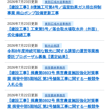
2026年7月23日更新
東部広域水道事務所
【建設工事】8債施工可第4号／温室効果ガス排出抑制
事業 南山ポンプ設備更新工事
2026年7月23日更新
東部広域水道事務所
【建設工事】工東第5号／落合取水場取水井（外面）
劣化修繕工事
2026年7月22日更新
観光企画課
令和8年度持続可能な観光に関する講習の運営等業務
委託プロポーザル募集【選定結果】
2026年7月22日更新
揖斐農林事務所
【建設工事】揖農第0803号 県営農道施設強化対策事
業 揖斐中部5期地区 第3号舗装工事に関する一般競争
入札公告
2026年7月22日更新
揖斐農林事務所
【建設工事】揖農第0802号 県営農道施設強化対策事
業 揖斐中部5期地区 第2号舗装工事に関する一般競争