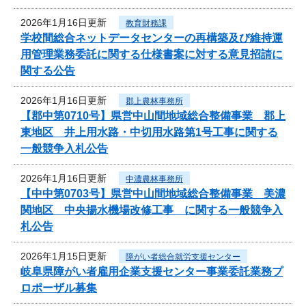
2026年1月16日更新
教育財務課
学校間総合ネットデータセンターの再構築及び維持運
用管理業務委託に関する仕様書案に対する意見招請に
関する公告
2026年1月16日更新
郡上農林事務所
【郡中第0710号】県営中山間地域総合整備事業 郡上
東地区 井上用水路・中切用水路第1号工事に関する
一般競争入札公告
2026年1月16日更新
中濃農林事務所
【中中第0703号】県営中山間地域総合整備事業 美濃
関地区 中央揚水機場改修工事 に関する一般競争入
札公告
2026年1月15日更新
障がい者総合就労支援センター
岐阜県障がい者雇用企業支援センター事業委託業務プ
ロポーザル募集