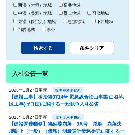
り
西濃（大垣）地域
揖斐地域
中濃（美濃）地域
郡上地域
可茂地域
東濃（多治見）地域
恵那地域
下呂地域
飛騨地域
県外
入札公告一覧
2026年1月27日更新
揖斐農林事務所
【建設工事】揖治第0714号 緊急総合治山事業 白谷地
区工事(ゼロ国)に関する一般競争入札公告
2026年1月27日更新
揖斐土木事務所
【建設関連業務】第維委崩落－8A号 県単 崩落決
壊防止（一般）（債務）測量設計業務委託に関する一