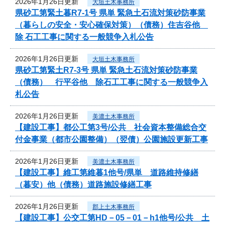
2026年1月26日更新
大垣土木事務所
県砂工第緊土暮R7-1号 県単 緊急土石流対策砂防事業
（暮らしの安全・安心確保対策）（債務）住吉谷他
除 石工工事に関する一般競争入札公告
2026年1月26日更新
大垣土木事務所
県砂工第緊土R7-3号 県単 緊急土石流対策砂防事業
（債務） 行平谷他 除石工工事に関する一般競争入
札公告
2026年1月26日更新
美濃土木事務所
【建設工事】都公工第3号/公共 社会資本整備総合交
付金事業（都市公園整備）（翌債）公園施設更新工事
2026年1月26日更新
美濃土木事務所
【建設工事】維工第維暮1他号/県単 道路維持修繕
（暮安）他（債務）道路施設修繕工事
2026年1月26日更新
郡上土木事務所
【建設工事】公交工第HD－05－01－h1他号/公共 土