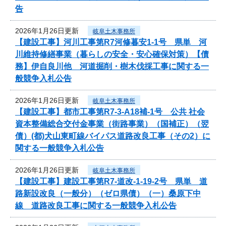
告
2026年1月26日更新
岐阜土木事務所
【建設工事】河川工事第R7河修暮安1-1号 県単 河
川維持修繕事業（暮らしの安全・安心確保対策）【債
務】伊自良川他 河道掘削・樹木伐採工事に関する一
般競争入札公告
2026年1月26日更新
岐阜土木事務所
【建設工事】都市工事第R7-3-A18補-1号 公共 社会
資本整備総合交付金事業（街路事業）（国補正）（翌
債）(都)犬山東町線バイパス道路改良工事（その2）に
関する一般競争入札公告
2026年1月26日更新
岐阜土木事務所
【建設工事】建設工事第R7-道改-1-19-2号 県単 道
路新設改良（一般分）（ゼロ県債）（一）桑原下中
線 道路改良工事に関する一般競争入札公告