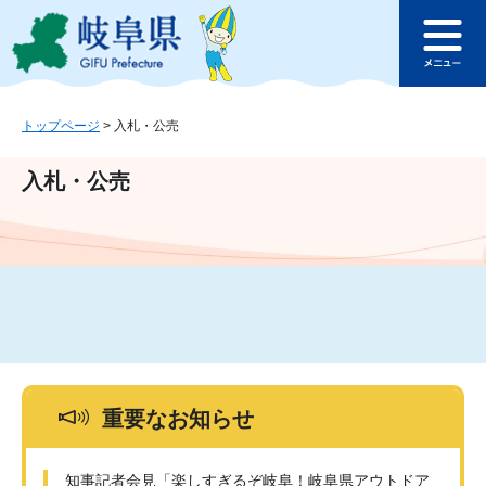
ペ
メ
このページの本文へ
ー
ニ
メ
ジ
ュ
ニ
の
ー
ュ
先
を
ー
頭
飛
トップページ
>
入札・公売
で
ば
す
し
入札・公売
。
て
本
文
へ
重要なお知らせ
知事記者会見「楽しすぎるぞ岐阜！岐阜県アウトドア