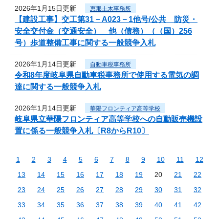
2026年1月15日更新
恵那土木事務所
【建設工事】交工第31－A023－1他号/公共 防災・
安全交付金（交通安全） 他（債務）（（国）256
号）歩道整備工事に関する一般競争入札
2026年1月14日更新
自動車税事務所
令和8年度岐阜県自動車税事務所で使用する電気の調
達に関する一般競争入札
2026年1月14日更新
華陽フロンティア高等学校
岐阜県立華陽フロンティア高等学校への自動販売機設
置に係る一般競争入札〔R8からR10〕
1
2
3
4
5
6
7
8
9
10
11
12
13
14
15
16
17
18
19
20
21
22
23
24
25
26
27
28
29
30
31
32
33
34
35
36
37
38
39
40
41
42