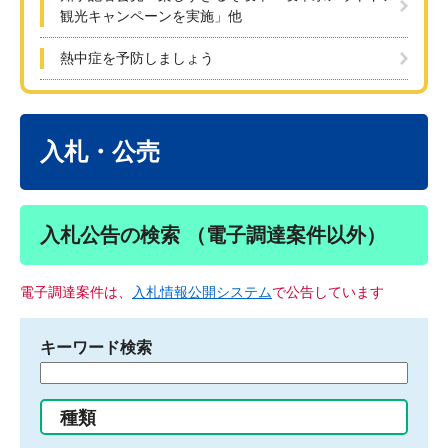
観光キャンペーンを実施」他
熱中症を予防しましょう
本
文
入札・公売
入札公告の検索 （電子調達案件以外）
電子調達案件は、
入札情報公開システム
で公告しています
キーワード検索
検
索
す
種類
る