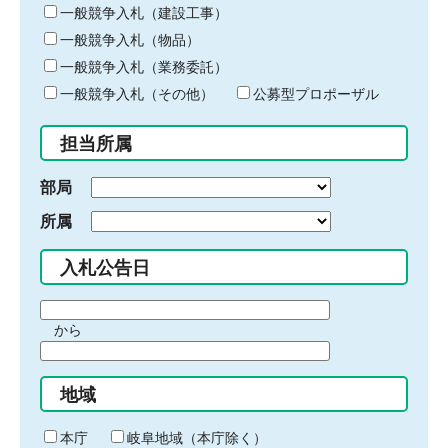
キ
一般競争入札（建設工事）
ー
一般競争入札（物品）
ワ
一般競争入札（業務委託）
ー
ド
一般競争入札（その他）
公募型プロポーザル
を
入
担当所属
力
部局
所属
入札公告日
期
から
間
期
の
間
始
地域
の
ま
終
り
わ
本庁
岐阜地域（本庁除く）