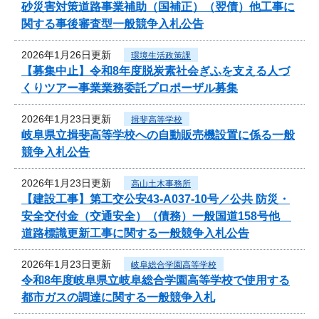
砂災害対策道路事業補助（国補正）（翌債）他工事に
関する事後審査型一般競争入札公告
2026年1月26日更新
環境生活政策課
【募集中止】令和8年度脱炭素社会ぎふを支える人づ
くりツアー事業業務委託プロポーザル募集
2026年1月23日更新
揖斐高等学校
岐阜県立揖斐高等学校への自動販売機設置に係る一般
競争入札公告
2026年1月23日更新
高山土木事務所
【建設工事】第工交公安43-A037-10号／公共 防災・
安全交付金（交通安全）（債務）一般国道158号他
道路標識更新工事に関する一般競争入札公告
2026年1月23日更新
岐阜総合学園高等学校
令和8年度岐阜県立岐阜総合学園高等学校で使用する
都市ガスの調達に関する一般競争入札