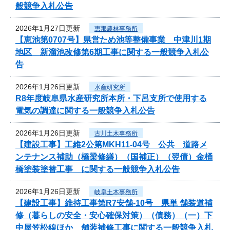
般競争入札公告
2026年1月27日更新
恵那農林事務所
【恵池第0707号】県営ため池等整備事業 中津川1期
地区 新溜池改修第6期工事に関する一般競争入札公
告
2026年1月26日更新
水産研究所
R8年度岐阜県水産研究所本所・下呂支所で使用する
電気の調達に関する一般競争入札公告
2026年1月26日更新
古川土木事務所
【建設工事】工維2公第MKH11-04号 公共 道路メ
ンテナンス補助（橋梁修繕）（国補正）（翌債）金桶
橋塗装塗替工事 に関する一般競争入札公告
2026年1月26日更新
岐阜土木事務所
【建設工事】維持工事第R7安舗-10号 県単 舗装道補
修（暮らしの安全・安心確保対策）（債務）（一）下
中屋笠松線ほか 舗装補修工事に関する一般競争入札