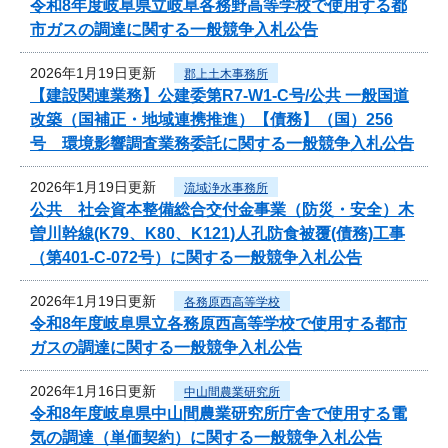
令和8年度岐阜県立岐阜各務野高等学校で使用する都
市ガスの調達に関する一般競争入札公告
2026年1月19日更新
郡上土木事務所
【建設関連業務】公建委第R7-W1-C号/公共 一般国道
改築（国補正・地域連携推進）【債務】（国）256
号 環境影響調査業務委託に関する一般競争入札公告
2026年1月19日更新
流域浄水事務所
公共 社会資本整備総合交付金事業（防災・安全）木
曽川幹線(K79、K80、K121)人孔防食被覆(債務)工事
（第401-C-072号）に関する一般競争入札公告
2026年1月19日更新
各務原西高等学校
令和8年度岐阜県立各務原西高等学校で使用する都市
ガスの調達に関する一般競争入札公告
2026年1月16日更新
中山間農業研究所
令和8年度岐阜県中山間農業研究所庁舎で使用する電
気の調達（単価契約）に関する一般競争入札公告