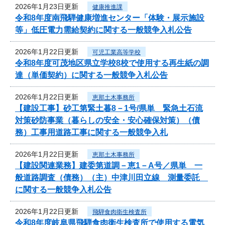
2026年1月23日更新
健康推進課
令和8年度南飛騨健康増進センター「体験・展示施設
等」低圧電力需給契約に関する一般競争入札公告
2026年1月22日更新
可児工業高等学校
令和8年度可茂地区県立学校8校で使用する再生紙の調
達（単価契約）に関する一般競争入札公告
2026年1月22日更新
恵那土木事務所
【建設工事】砂工第緊土暮8－1号/県単 緊急土石流
対策砂防事業（暮らしの安全・安心確保対策）（債
務）工事用道路工事に関する一般競争入札
2026年1月22日更新
恵那土木事務所
【建設関連業務】建委第道調－恵1－A号／県単 一
般道路調査（債務）（主）中津川田立線 測量委託
に関する一般競争入札公告
2026年1月22日更新
飛騨食肉衛生検査所
令和8年度岐阜県飛騨食肉衛生検査所で使用する電気