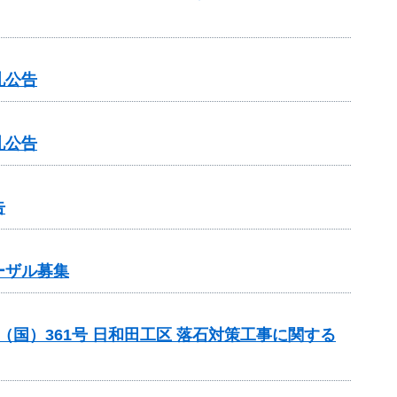
札公告
札公告
告
ーザル募集
 （国）361号 日和田工区 落石対策工事に関する