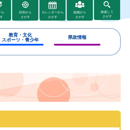
検索して
から
目的から
カレンダーから
組織から
さがす
す
さがす
さがす
さがす
教育・文化
県政情報
スポーツ・青少年
閉
閉
じ
じ
る
る