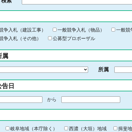
ド検索
検
索
す
る
キ
競争入札（建設工事）
一般競争入札（物品）
一般競
ー
競争入札（その他）
公募型プロポーザル
ワ
ー
所属
ド
を
所属
入
力
公告日
から
期
間
の
終
わ
岐阜地域（本庁除く）
西濃（大垣）地域
揖斐