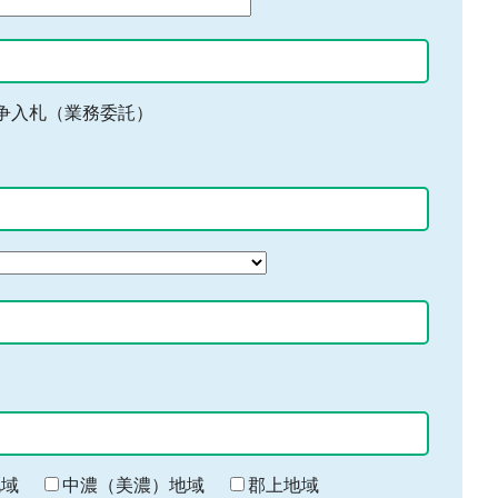
争入札（業務委託）
地域
中濃（美濃）地域
郡上地域