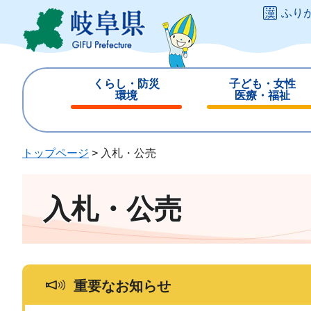
ペ
メ
ふり
ー
ニ
ジ
ュ
の
ー
先
を
くらし・防災
子ども・女性
頭
飛
環境
医療・福祉
で
ば
閉
閉
す
し
じ
じ
。
て
る
る
トップページ
>
入札・公売
本
文
へ
入札・公売
重要なお知らせ