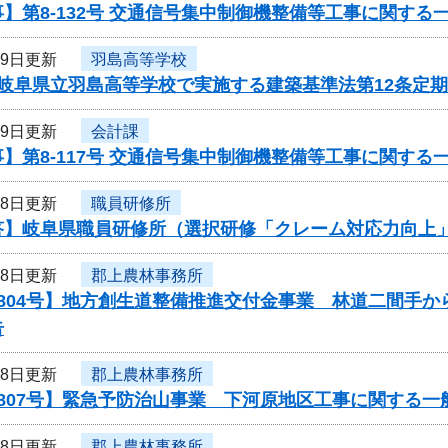
】第8-132号 交通信号集中制御機整備等工事に関する
29日更新
羽島高等学校
度岐阜県立羽島高等学校で実施する建築基準法第12条定
29日更新
会計課
】第8-117号 交通信号集中制御機整備等工事に関する
28日更新
職員研修所
答】岐阜県職員研修所（選択研修「クレーム対応力向上
28日更新
郡上農林事務所
804号】地方創生道整備推進交付金事業 林道二間手か
告
28日更新
郡上農林事務所
807号】緊急予防治山事業 下河原地区工事に関する一
28日更新
郡上農林事務所