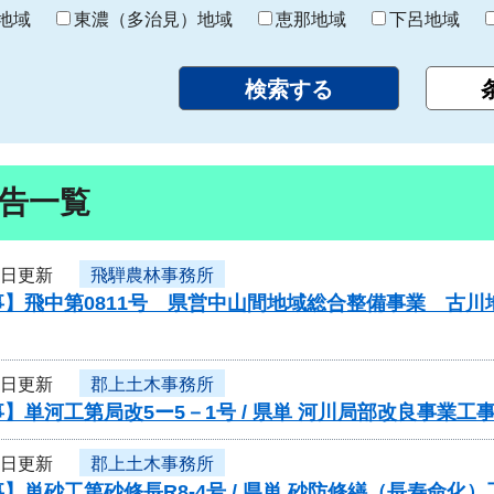
り
地域
東濃（多治見）地域
恵那地域
下呂地域
告一覧
3日更新
飛騨農林事務所
事】飛中第0811号 県営中山間地域総合整備事業 古
3日更新
郡上土木事務所
】単河工第局改5ー5－1号 / 県単 河川局部改良事業
3日更新
郡上土木事務所
】単砂工第砂修長R8-4号 / 県単 砂防修繕（長寿命