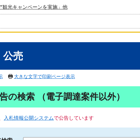
ア観光キャンペーンを実施」他
・公売
示
大きな文字で印刷ページ表示
告の検索 （電子調達案件以外）
、
入札情報公開システム
で公告しています