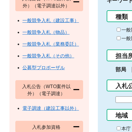
キーワー
外）（電子調達以外）
種類
一般競争入札（建設工事）
一般
一般競争入札（物品）
一般
一般競争入札（業務委託）
担当
一般競争入札（その他）
公募型プロポーザル
部局
入札
入札公告（WTO案件以
外）（電子調達）
期
間
電子調達（建設工事以外）
の
地域
始
入札参加資格
ま
本庁