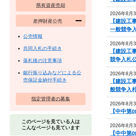
県有資産売却
2026年8月
【建設工
差押財産公売
一般競争
公売情報
2026年8月
共同入札の手続き
【建設工
競争入札
落札後の注意事項
銀行振り込みなどによる公
2026年8月
売保証金納付手続き
【建設工
般競争入
指定管理者の募集
2026年8月
【中中第
このページを見ている人は
2026年8月
こんなページも見ています
【中中第