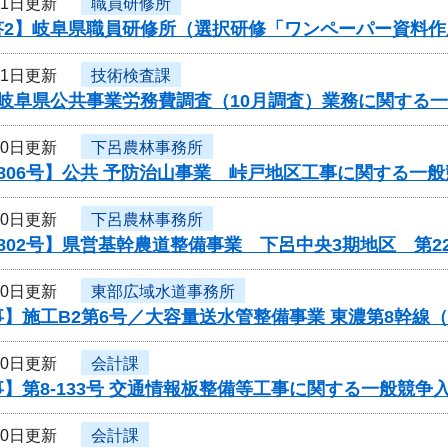
31日更新
職員研修所
答2】岐阜県職員研修所（選択研修「ワンペーパー資料
31日更新
技術検査課
度岐阜県公共事業労務費調査（10月調査）業務に関する
30日更新
下呂農林事務所
806号】公共 予防治山事業 峠戸地区工事に関する一
30日更新
下呂農林事務所
802号】県営基幹農道整備事業 下呂中央3期地区 第
30日更新
東部広域水道事務所
】施工B2第6号／大容量送水管整備事業 東濃第8幹線
30日更新
会計課
】第8-133号 交通情報板整備等工事に関する一般競争
30日更新
会計課