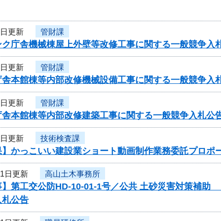
3日更新
管財課
ンク庁舎機械棟屋上外壁等改修工事に関する一般競争入
3日更新
管財課
庁舎本館棟等内部改修機械設備工事に関する一般競争入
3日更新
管財課
庁舎本館棟等内部改修建築工事に関する一般競争入札公
3日更新
技術検査課
果】かっこいい建設業ショート動画制作業務委託プロポ
31日更新
高山土木事務所
】第工交公防HD-10-01-1号／公共 土砂災害対策補助
入札公告