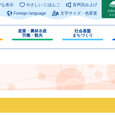
このページの本文へ
がな表示
やさしい にほんご
音声読み上げ
分類
Foreign language
文字サイズ・色変更
さが
産業・農林水産
社会基盤
労働・観光
まちづくり
閉
閉
じ
じ
る
る