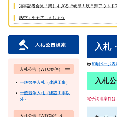
知事記者会見「楽しすぎるぞ岐阜！岐阜県アウトド
熱中症を予防しましょう
本
入札
文
印刷ページ表
入札公告（WTO案件）
入札公
一般競争入札（建設工事）
一般競争入札（建設工事以
電子調達案件は
外）
入札公告（WTO案件以