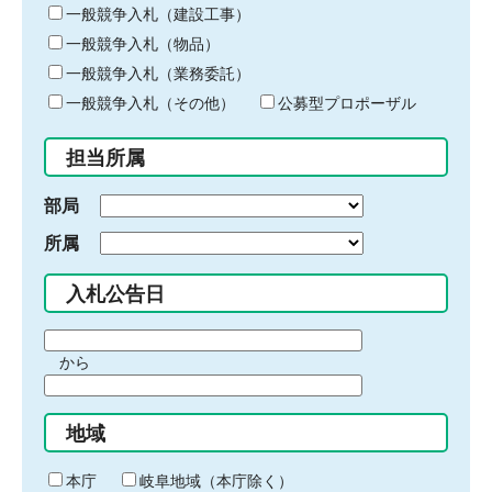
キ
一般競争入札（建設工事）
ー
一般競争入札（物品）
ワ
一般競争入札（業務委託）
ー
ド
一般競争入札（その他）
公募型プロポーザル
を
入
担当所属
力
部局
所属
入札公告日
期
から
間
期
の
間
始
地域
の
ま
終
り
わ
本庁
岐阜地域（本庁除く）