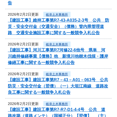
告
2026年2月2日更新
岐阜土木事務所
【建設工事】維持工事第R7-43-A035-2-3号 公共 防
災・安全交付金（交通安全）（債務）管内県管理道
路 交通安全施設工事に関する一般競争入札公告
2026年2月2日更新
岐阜土木事務所
【建設工事】河川工事第R7河修22-6他号 県単 河
川維持修繕事業【債務】他 新境川他樹木伐採・護岸
修繕工事に関する一般競争入札公告
2026年2月2日更新
岐阜土木事務所
【建設工事】建設工事第R7－43－A01－063号 公共
防災・安全交付金（翌債）（一）大垣江南線 道路改
良工事に関する一般競争入札公告
2026年2月2日更新
岐阜土木事務所
【建設工事】建設工事第R7-R7-D1-4-4号 公共 道
路改築（道路メンテ）（国補正分）【翌債】 （主）