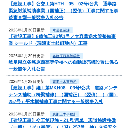
【建設工事】公交工第HTH－05－02号/公共 通学路
緊急対策補助事業（国補正）（翌債）工事に関する事
後審査型一般競争入札公告
2026年1月30日更新
水道企業課
【建設工事】8債施工B2第1号／大容量送水管整備事
業 シールド（瑞浪市土岐町地内）工事
2026年1月29日更新
各務原西高等学校
岐阜県立各務原西高等学校への自動販売機設置に係る
一般競争入札公告
2026年1月29日更新
恵那土木事務所
【建設工事】維工第MKH08－03号/公共 道路メンテ
ナンス補助（橋梁補修）（国補正）（翌債）（（国）
257号）平木橋補修工事に関する一般競争入札
2026年1月29日更新
恵那土木事務所
【建設工事】交工第現施－Z1号/県単 現道施設整備
（一般）（ゼロ県債）（（国）257号 他）交通安全