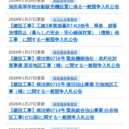
2026年1月28日更新
池田高等学校
池田高等学校自動販売機設置に係る一般競争入札公告
2026年1月27日更新
古川土木事務所
【建設工事】工維3単第崩暮R7-K2他号 県単 崩落
決壊防止（暮らしの安全・安心確保対策）（債務）他
工事 に関する一般競争入札公告
2026年1月27日更新
揖斐農林事務所
【建設工事】揖治第0716号 緊急機能強化・老朽化対
策事業 原谷地区工事（補）に関する一般競争入札公告
2026年1月27日更新
揖斐農林事務所
【建設工事】揖治第0715号 復旧治山事業 元地地区工
事（補）に関する一般競争入札公告
2026年1月27日更新
揖斐農林事務所
【建設工事】揖治第0714号 緊急総合治山事業 白谷地
区工事(ゼロ国)に関する一般競争入札公告