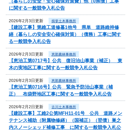
（暮らしの安全・安心確保対策費）他（0県債）工事
に関する一般競争入札公告
2026年2月3日更新
揖斐土木事務所
【建設工事】第維工道修暮1他号 県単 道路維持修
繕（暮らしの安全安心確保対策）（債務）工事に関す
る一般競争入札公告
2026年2月3日更新
恵那農林事務所
【恵治工第0717号】公共 復旧治山事業（補正） 東
木の実地区工事に関する一般競争入札公告
2026年2月3日更新
恵那農林事務所
【恵治工第0716号】公共 緊急予防治山事業（補
正） 布袋野地区工事に関する一般競争入札公告
2026年2月2日更新
古川土木事務所
【建設工事】工維2公第MFH11-01号 公共 道路メン
テナンス補助（附属物修繕）（国補正）（翌債）巣之
内スノーシェッド補修工事 に関する一般競争入札公