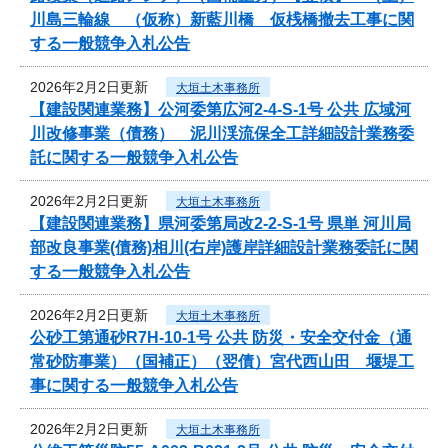
川島三輪線 （仮称）新藍川橋 仮桟橋撤去工事に関
する一般競争入札公告
2026年2月2日更新
大垣土木事務所
【建設関連業務】公河委第広河2-4-S-1号 公共 広域河
川改修事業（債務） 泥川渓流保全工詳細設計業務委
託に関する一般競争入札公告
2026年2月2日更新
大垣土木事務所
【建設関連業務】県河委第局改2-2-S-1号 県単 河川局
部改良事業(債務)相川(右岸)護岸詳細設計業務委託に関
する一般競争入札公告
2026年2月2日更新
大垣土木事務所
公砂工第通砂R7H-10-1号 公共 防災・安全交付金（通
常砂防事業）（国補正）（翌債）宮代西山田 堰堤工
事に関する一般競争入札公告
2026年2月2日更新
大垣土木事務所