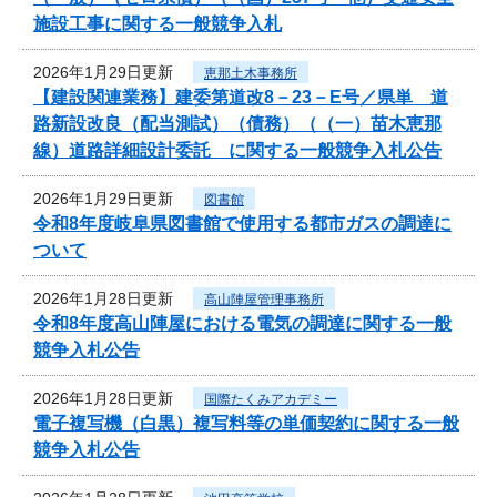
施設工事に関する一般競争入札
2026年1月29日更新
恵那土木事務所
【建設関連業務】建委第道改8－23－E号／県単 道
路新設改良（配当測試）（債務）（（一）苗木恵那
線）道路詳細設計委託 に関する一般競争入札公告
2026年1月29日更新
図書館
令和8年度岐阜県図書館で使用する都市ガスの調達に
ついて
2026年1月28日更新
高山陣屋管理事務所
令和8年度高山陣屋における電気の調達に関する一般
競争入札公告
2026年1月28日更新
国際たくみアカデミー
電子複写機（白黒）複写料等の単価契約に関する一般
競争入札公告