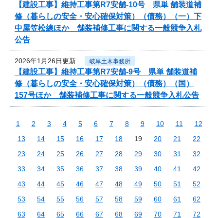
【建設工事】維持工事第R7安舗-10号 県単 舗装道補
修（暮らしの安全・安心確保対策）（債務）（一）下
中屋笠松線ほか 舗装補修工事に関する一般競争入札
公告
2026年1月26日更新
岐阜土木事務所
【建設工事】維持工事第R7安舗-9号 県単 舗装道補
修（暮らしの安全・安心確保対策）（債務）（国）
157号ほか 舗装補修工事に関する一般競争入札公告
1
2
3
4
5
6
7
8
9
10
11
12
13
14
15
16
17
18
19
20
21
22
23
24
25
26
27
28
29
30
31
32
33
34
35
36
37
38
39
40
41
42
43
44
45
46
47
48
49
50
51
52
53
54
55
56
57
58
59
60
61
62
63
64
65
66
67
68
69
70
71
72