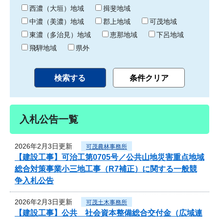
り
西濃（大垣）地域
揖斐地域
中濃（美濃）地域
郡上地域
可茂地域
東濃（多治見）地域
恵那地域
下呂地域
飛騨地域
県外
入札公告一覧
2026年2月3日更新
可茂農林事務所
【建設工事】可治工第0705号／公共山地災害重点地域
総合対策事業小三地工事（R7補正）に関する一般競
争入札公告
2026年2月3日更新
可茂土木事務所
【建設工事】公共 社会資本整備総合交付金（広域連