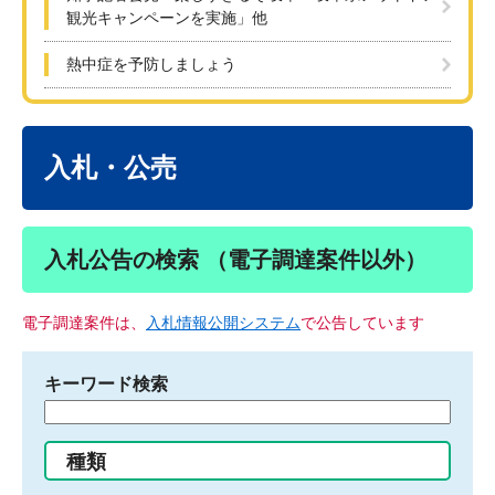
観光キャンペーンを実施」他
熱中症を予防しましょう
本
文
入札・公売
入札公告の検索 （電子調達案件以外）
電子調達案件は、
入札情報公開システム
で公告しています
キーワード検索
検
索
す
種類
る