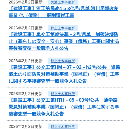
2026年2月2日更新
美濃土木事務所
【建設工事】河工第局改4-5-3他号/県単 河川局部改良
事業 他（債務） 掘削護岸工事
2026年2月2日更新
郡上土木事務所
【建設工事】単交工第崩決暮－2号/県単 崩落決壊防
止（暮らしの安全・安心）事業（債務）工事に関する
事後審査型一般競争入札公告
2026年2月2日更新
郡上土木事務所
【建設工事】公交工第HM－07－02－h2号/公共 道路
盛土のり面防災対策補助事業（国補正）（翌債）工事
に関する事後審査型一般競争入札公告
2026年2月2日更新
郡上土木事務所
【建設工事】公交工第HTH－05－03号/公共 通学路
緊急対策補助事業（国補正）（翌債）工事に関する事
後審査型一般競争入札公告
2026年2月2日更新
郡上土木事務所