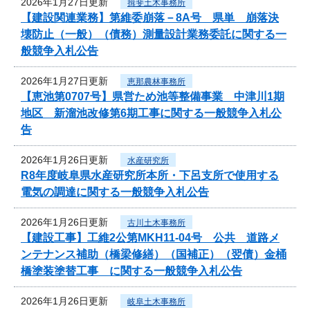
2026年1月27日更新
揖斐土木事務所
【建設関連業務】第維委崩落－8A号 県単 崩落決
壊防止（一般）（債務）測量設計業務委託に関する一
般競争入札公告
2026年1月27日更新
恵那農林事務所
【恵池第0707号】県営ため池等整備事業 中津川1期
地区 新溜池改修第6期工事に関する一般競争入札公
告
2026年1月26日更新
水産研究所
R8年度岐阜県水産研究所本所・下呂支所で使用する
電気の調達に関する一般競争入札公告
2026年1月26日更新
古川土木事務所
【建設工事】工維2公第MKH11-04号 公共 道路メ
ンテナンス補助（橋梁修繕）（国補正）（翌債）金桶
橋塗装塗替工事 に関する一般競争入札公告
2026年1月26日更新
岐阜土木事務所