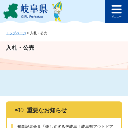
ペ
メ
このページの本文へ
ー
ニ
メ
ジ
ュ
ニ
の
ー
ュ
先
を
ー
頭
飛
トップページ
>
入札・公売
で
ば
す
し
入札・公売
。
て
本
文
へ
重要なお知らせ
知事記者会見「楽しすぎるぞ岐阜！岐阜県アウトドア