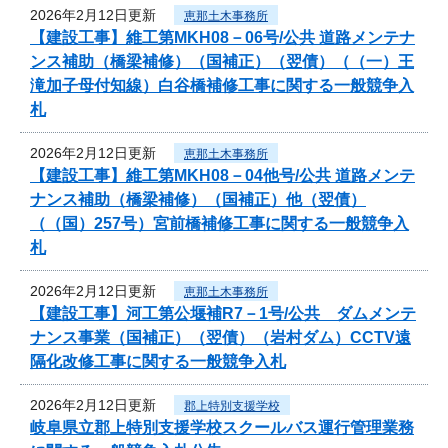
2026年2月12日更新
恵那土木事務所
【建設工事】維工第MKH08－06号/公共 道路メンテナ
ンス補助（橋梁補修）（国補正）（翌債）（（一）王
滝加子母付知線）白谷橋補修工事に関する一般競争入
札
2026年2月12日更新
恵那土木事務所
【建設工事】維工第MKH08－04他号/公共 道路メンテ
ナンス補助（橋梁補修）（国補正）他（翌債）
（（国）257号）宮前橋補修工事に関する一般競争入
札
2026年2月12日更新
恵那土木事務所
【建設工事】河工第公堰補R7－1号/公共 ダムメンテ
ナンス事業（国補正）（翌債）（岩村ダム）CCTV遠
隔化改修工事に関する一般競争入札
2026年2月12日更新
郡上特別支援学校
岐阜県立郡上特別支援学校スクールバス運行管理業務