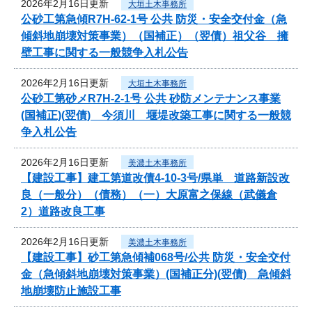
2026年2月16日更新
大垣土木事務所
公砂工第急傾R7H-62-1号 公共 防災・安全交付金（急
傾斜地崩壊対策事業）（国補正）（翌債）祖父谷 擁
壁工事に関する一般競争入札公告
2026年2月16日更新
大垣土木事務所
公砂工第砂メR7H-2-1号 公共 砂防メンテナンス事業
(国補正)(翌債) 今須川 堰堤改築工事に関する一般競
争入札公告
2026年2月16日更新
美濃土木事務所
【建設工事】建工第道改債4-10-3号/県単 道路新設改
良（一般分）（債務）（一）大原富之保線（武儀倉
2）道路改良工事
2026年2月16日更新
美濃土木事務所
【建設工事】砂工第急傾補068号/公共 防災・安全交付
金（急傾斜地崩壊対策事業）(国補正分)(翌債) 急傾斜
地崩壊防止施設工事