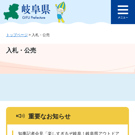
ペ
メ
このページの本文へ
ー
ニ
メ
ジ
ュ
ニ
の
ー
ュ
先
を
ー
頭
飛
トップページ
>
入札・公売
で
ば
す
し
入札・公売
。
て
本
文
へ
重要なお知らせ
知事記者会見「楽しすぎるぞ岐阜！岐阜県アウトドア