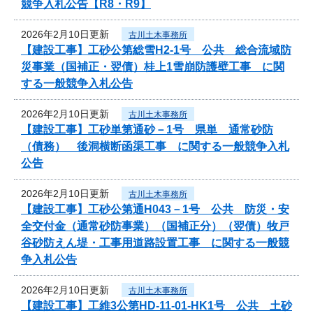
競争入札公告【R8・R9】
2026年2月10日更新
古川土木事務所
【建設工事】工砂公第総雪H2-1号 公共 総合流域防
災事業（国補正・翌債）桂上1雪崩防護壁工事 に関
する一般競争入札公告
2026年2月10日更新
古川土木事務所
【建設工事】工砂単第通砂－1号 県単 通常砂防
（債務） 後洞横断函渠工事 に関する一般競争入札
公告
2026年2月10日更新
古川土木事務所
【建設工事】工砂公第通H043－1号 公共 防災・安
全交付金（通常砂防事業）（国補正分）（翌債）牧戸
谷砂防えん堤・工事用道路設置工事 に関する一般競
争入札公告
2026年2月10日更新
古川土木事務所
【建設工事】工維3公第HD-11-01-HK1号 公共 土砂