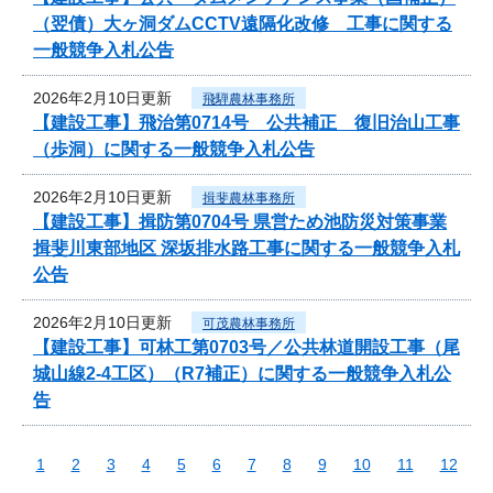
（翌債）大ヶ洞ダムCCTV遠隔化改修 工事に関する
一般競争入札公告
2026年2月10日更新
飛騨農林事務所
【建設工事】飛治第0714号 公共補正 復旧治山工事
（歩洞）に関する一般競争入札公告
2026年2月10日更新
揖斐農林事務所
【建設工事】揖防第0704号 県営ため池防災対策事業
揖斐川東部地区 深坂排水路工事に関する一般競争入札
公告
2026年2月10日更新
可茂農林事務所
【建設工事】可林工第0703号／公共林道開設工事（尾
城山線2-4工区）（R7補正）に関する一般競争入札公
告
1
2
3
4
5
6
7
8
9
10
11
12