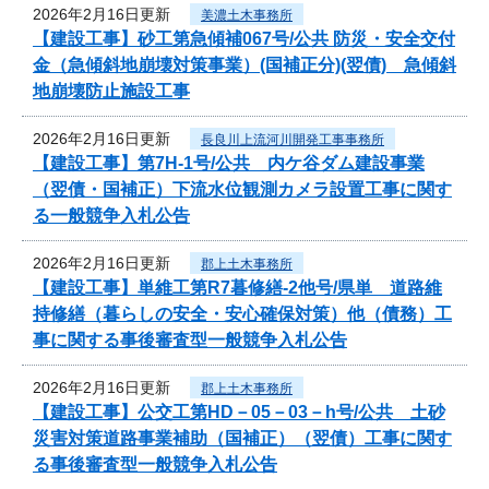
2026年2月16日更新
美濃土木事務所
【建設工事】砂工第急傾補067号/公共 防災・安全交付
金（急傾斜地崩壊対策事業）(国補正分)(翌債) 急傾斜
地崩壊防止施設工事
2026年2月16日更新
長良川上流河川開発工事事務所
【建設工事】第7H-1号/公共 内ケ谷ダム建設事業
（翌債・国補正）下流水位観測カメラ設置工事に関す
る一般競争入札公告
2026年2月16日更新
郡上土木事務所
【建設工事】単維工第R7暮修繕-2他号/県単 道路維
持修繕（暮らしの安全・安心確保対策）他（債務）工
事に関する事後審査型一般競争入札公告
2026年2月16日更新
郡上土木事務所
【建設工事】公交工第HD－05－03－h号/公共 土砂
災害対策道路事業補助（国補正）（翌債）工事に関す
る事後審査型一般競争入札公告