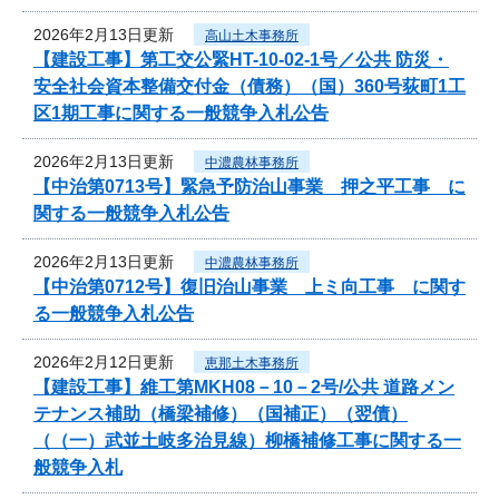
2026年2月13日更新
高山土木事務所
【建設工事】第工交公緊HT-10-02-1号／公共 防災・
安全社会資本整備交付金（債務）（国）360号荻町1工
区1期工事に関する一般競争入札公告
2026年2月13日更新
中濃農林事務所
【中治第0713号】緊急予防治山事業 押之平工事 に
関する一般競争入札公告
2026年2月13日更新
中濃農林事務所
【中治第0712号】復旧治山事業 上ミ向工事 に関す
る一般競争入札公告
2026年2月12日更新
恵那土木事務所
【建設工事】維工第MKH08－10－2号/公共 道路メン
テナンス補助（橋梁補修）（国補正）（翌債）
（（一）武並土岐多治見線）柳橋補修工事に関する一
般競争入札