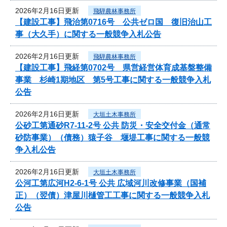
2026年2月16日更新
飛騨農林事務所
【建設工事】飛治第0716号 公共ゼロ国 復旧治山工
事（大久手）に関する一般競争入札公告
2026年2月16日更新
飛騨農林事務所
【建設工事】飛経第0702号 県営経営体育成基盤整備
事業 杉崎1期地区 第5号工事に関する一般競争入札
公告
2026年2月16日更新
大垣土木事務所
公砂工第通砂R7-11-2号 公共 防災・安全交付金（通常
砂防事業）（債務）猿子谷 堰堤工事に関する一般競
争入札公告
2026年2月16日更新
大垣土木事務所
公河工第広河H2-6-1号 公共 広域河川改修事業（国補
正）（翌債）津屋川樋管工工事に関する一般競争入札
公告