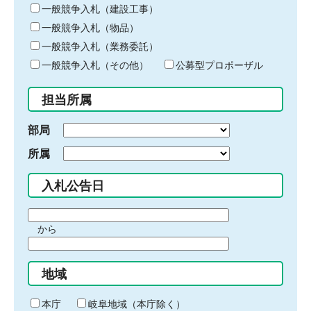
キ
一般競争入札（建設工事）
ー
一般競争入札（物品）
ワ
一般競争入札（業務委託）
ー
ド
一般競争入札（その他）
公募型プロポーザル
を
入
担当所属
力
部局
所属
入札公告日
期
から
間
期
の
間
始
地域
の
ま
終
り
わ
本庁
岐阜地域（本庁除く）