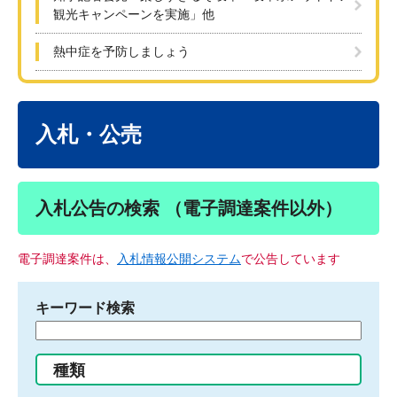
観光キャンペーンを実施」他
熱中症を予防しましょう
本
文
入札・公売
入札公告の検索 （電子調達案件以外）
電子調達案件は、
入札情報公開システム
で公告しています
キーワード検索
検
索
す
種類
る