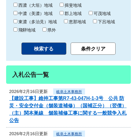
り
西濃（大垣）地域
揖斐地域
中濃（美濃）地域
郡上地域
可茂地域
東濃（多治見）地域
恵那地域
下呂地域
飛騨地域
県外
入札公告一覧
2026年2月16日更新
岐阜土木事務所
【建設工事】維持工事第R7-43-047H-1-3号 公共 防
災・安全交付金（舗装道補修）（国補正分）（翌債）
（主）関本巣線 舗装補修工事に関する一般競争入札
公告
2026年2月16日更新
岐阜土木事務所