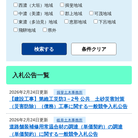
り
西濃（大垣）地域
揖斐地域
中濃（美濃）地域
郡上地域
可茂地域
東濃（多治見）地域
恵那地域
下呂地域
飛騨地域
県外
入札公告一覧
2026年2月24日更新
揖斐土木事務所
【建設工事】第維工災防3－2号 公共 土砂災害対策
（災害防除）（債務）工事に関する一般競争入札公告
2026年2月24日更新
岐阜土木事務所
道路舗装補修用常温合材の調達（単価契約）の調達
（単価契約）に関する一般競争入札公告