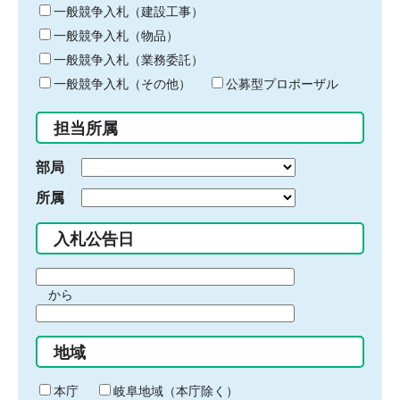
キ
一般競争入札（建設工事）
ー
一般競争入札（物品）
ワ
一般競争入札（業務委託）
ー
ド
一般競争入札（その他）
公募型プロポーザル
を
入
担当所属
力
部局
所属
入札公告日
期
から
間
期
の
間
始
地域
の
ま
終
り
わ
本庁
岐阜地域（本庁除く）