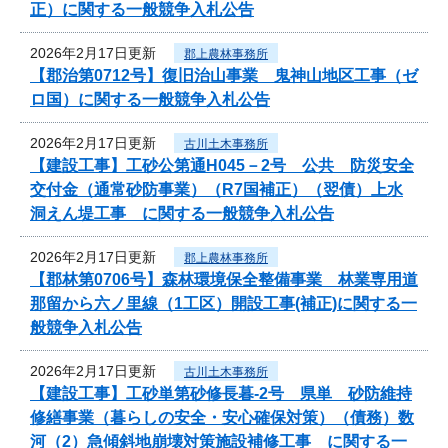
正）に関する一般競争入札公告
2026年2月17日更新
郡上農林事務所
【郡治第0712号】復旧治山事業 鬼神山地区工事（ゼ
ロ国）に関する一般競争入札公告
2026年2月17日更新
古川土木事務所
【建設工事】工砂公第通H045－2号 公共 防災安全
交付金（通常砂防事業）（R7国補正）（翌債）上水
洞えん堤工事 に関する一般競争入札公告
2026年2月17日更新
郡上農林事務所
【郡林第0706号】森林環境保全整備事業 林業専用道
那留から六ノ里線（1工区）開設工事(補正)に関する一
般競争入札公告
2026年2月17日更新
古川土木事務所
【建設工事】工砂単第砂修長暮-2号 県単 砂防維持
修繕事業（暮らしの安全・安心確保対策）（債務）数
河（2）急傾斜地崩壊対策施設補修工事 に関する一