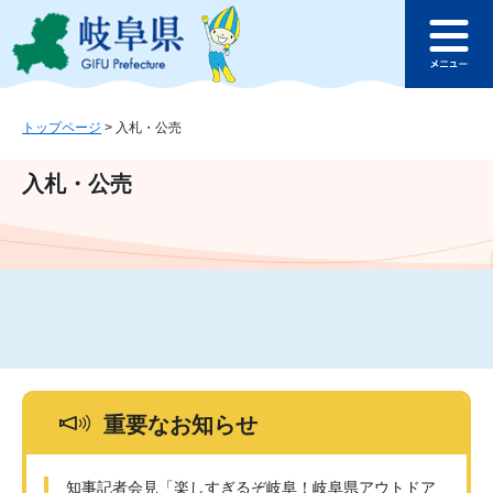
ペ
メ
このページの本文へ
ー
ニ
メ
ジ
ュ
ニ
の
ー
ュ
先
を
ー
頭
飛
トップページ
>
入札・公売
で
ば
す
し
入札・公売
。
て
本
文
へ
重要なお知らせ
知事記者会見「楽しすぎるぞ岐阜！岐阜県アウトドア