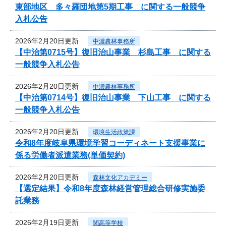
東部地区 多々羅団地第5期工事 に関する一般競争
入札公告
2026年2月20日更新
中濃農林事務所
【中治第0715号】復旧治山事業 杉島工事 に関する
一般競争入札公告
2026年2月20日更新
中濃農林事務所
【中治第0714号】復旧治山事業 下山工事 に関する
一般競争入札公告
2026年2月20日更新
環境生活政策課
令和8年度岐阜県環境学習コーディネート支援事業に
係る労働者派遣業務(単価契約)
2026年2月20日更新
森林文化アカデミー
【選定結果】令和8年度森林経営管理総合研修実施委
託業務
2026年2月19日更新
関高等学校