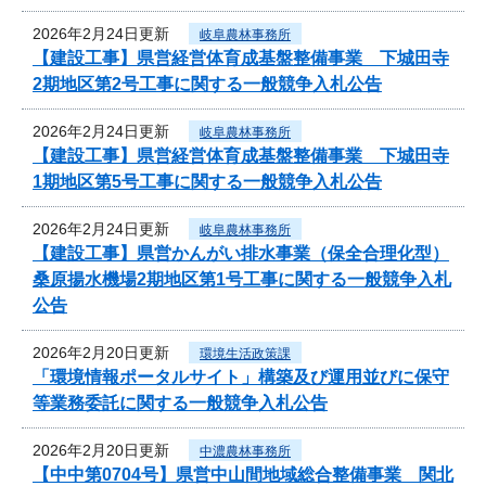
2026年2月24日更新
岐阜農林事務所
【建設工事】県営経営体育成基盤整備事業 下城田寺
2期地区第2号工事に関する一般競争入札公告
2026年2月24日更新
岐阜農林事務所
【建設工事】県営経営体育成基盤整備事業 下城田寺
1期地区第5号工事に関する一般競争入札公告
2026年2月24日更新
岐阜農林事務所
【建設工事】県営かんがい排水事業（保全合理化型）
桑原揚水機場2期地区第1号工事に関する一般競争入札
公告
2026年2月20日更新
環境生活政策課
「環境情報ポータルサイト」構築及び運用並びに保守
等業務委託に関する一般競争入札公告
2026年2月20日更新
中濃農林事務所
【中中第0704号】県営中山間地域総合整備事業 関北