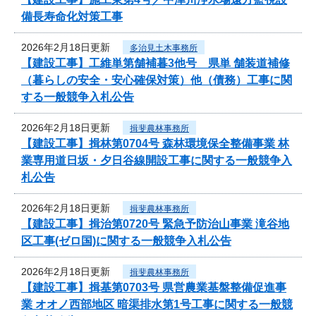
備長寿命化対策工事
2026年2月18日更新
多治見土木事務所
【建設工事】工維単第舗補暮3他号 県単 舗装道補修
（暮らしの安全・安心確保対策）他（債務）工事に関
する一般競争入札公告
2026年2月18日更新
揖斐農林事務所
【建設工事】揖林第0704号 森林環境保全整備事業 林
業専用道日坂・夕日谷線開設工事に関する一般競争入
札公告
2026年2月18日更新
揖斐農林事務所
【建設工事】揖治第0720号 緊急予防治山事業 滝谷地
区工事(ゼロ国)に関する一般競争入札公告
2026年2月18日更新
揖斐農林事務所
【建設工事】揖基第0703号 県営農業基盤整備促進事
業 オオノ西部地区 暗渠排水第1号工事に関する一般競