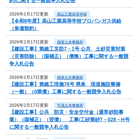
約)に関する一般競争入札公告
2026年2月17日更新
高山工業高等学校
【令和8年度】高山工業高等学校プロパンガス供給
（単価契約）
2026年2月17日更新
揖斐土木事務所
【建設工事】第維工災防7－1号 公共 土砂災害対策
（災害防除）（国補正）（債務）工事に関する一般競
争入札公告
2026年2月17日更新
揖斐土木事務所
【建設工事】第維工現施76号 県単 現道施設整備
（一般）（0県債）工事に関する一般競争入札公告
2026年2月17日更新
可茂土木事務所
【建設工事】公共 防災・安全交付金（通常砂防事
業）（国補正）（翌債） 工事/工砂第砂7－028－H号
に関する一般競争入札公告