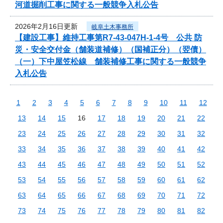
河道掘削工事に関する一般競争入札公告
2026年2月16日更新
岐阜土木事務所
【建設工事】維持工事第R7-43-047H-1-4号 公共 防
災・安全交付金（舗装道補修）（国補正分）（翌債）
（一）下中屋笠松線 舗装補修工事に関する一般競争
入札公告
1
2
3
4
5
6
7
8
9
10
11
12
13
14
15
16
17
18
19
20
21
22
23
24
25
26
27
28
29
30
31
32
33
34
35
36
37
38
39
40
41
42
43
44
45
46
47
48
49
50
51
52
53
54
55
56
57
58
59
60
61
62
63
64
65
66
67
68
69
70
71
72
73
74
75
76
77
78
79
80
81
82