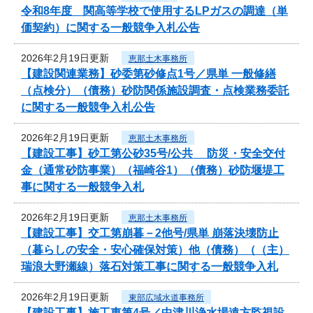
令和8年度 関高等学校で使用するLPガスの調達（単
価契約）に関する一般競争入札公告
2026年2月19日更新
恵那土木事務所
【建設関連業務】砂委第砂修点1号／県単 一般修繕
（点検分）（債務）砂防関係施設調査・点検業務委託
に関する一般競争入札公告
2026年2月19日更新
恵那土木事務所
【建設工事】砂工第公砂35号/公共 防災・安全交付
金（通常砂防事業）（福崎谷1）（債務）砂防堰堤工
事に関する一般競争入札
2026年2月19日更新
恵那土木事務所
【建設工事】交工第崩暮－2他号/県単 崩落決壊防止
（暮らしの安全・安心確保対策）他（債務）（（主）
瑞浪大野瀬線）落石対策工事に関する一般競争入札
2026年2月19日更新
東部広域水道事務所
【建設工事】施工東第4号／中津川浄水場遠方監視設