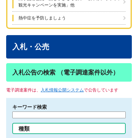
観光キャンペーンを実施」他
熱中症を予防しましょう
本
文
入札・公売
入札公告の検索 （電子調達案件以外）
電子調達案件は、
入札情報公開システム
で公告しています
キーワード検索
検
索
す
種類
る