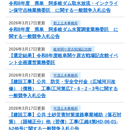
令和8年度 県単 阿多岐ダム取水放流・インクライ
ン保守点検業務委託 に関する一般競争入札公告
2026年3月17日更新
郡上土木事務所
令和8年度 県単 阿多岐ダム水質調査業務委託 に
関する一般競争入札公告
2026年3月17日更新
岐阜関ケ原古戦場記念館
【選定結果】令和8年度岐阜関ケ原古戦場記念館イベ
ント企画運営業務委託
2026年3月17日更新
可茂土木事務所
【建設工事】公共 防災・安全交付金（広域河川改
修）（債務） 工事/工河第広7－6－2－3号に関する
一般競争入札公告
2026年3月17日更新
可茂土木事務所
【建設工事】公共 土砂災害対策道路事業補助（落石対
策）（国補正分）他（翌債）工事/工維4第HD-06-01-
h2他号に関する一般競争入札公告