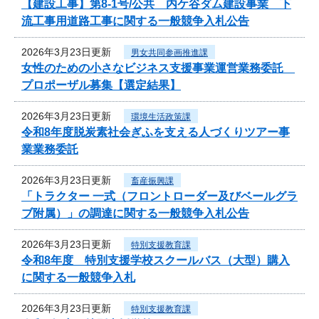
【建設工事】第8-1号/公共 内ケ谷ダム建設事業 下
流工事用道路工事に関する一般競争入札公告
2026年3月23日更新
男女共同参画推進課
女性のための小さなビジネス支援事業運営業務委託
プロポーザル募集【選定結果】
2026年3月23日更新
環境生活政策課
令和8年度脱炭素社会ぎふを支える人づくりツアー事
業業務委託
2026年3月23日更新
畜産振興課
「トラクター 一式（フロントローダー及びベールグラ
ブ附属）」の調達に関する一般競争入札公告
2026年3月23日更新
特別支援教育課
令和8年度 特別支援学校スクールバス（大型）購入
に関する一般競争入札
2026年3月23日更新
特別支援教育課