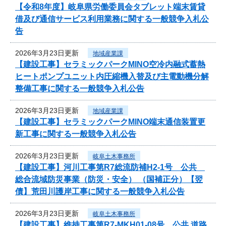
【令和8年度】岐阜県労働委員会タブレット端末賃貸
借及び通信サービス利用業務に関する一般競争入札公
告
2026年3月23日更新
地域産業課
【建設工事】セラミックパークMINO空冷内融式蓄熱
ヒートポンプユニット内圧縮機入替及び主電動機分解
整備工事に関する一般競争入札公告
2026年3月23日更新
地域産業課
【建設工事】セラミックパークMINO端末通信装置更
新工事に関する一般競争入札公告
2026年3月23日更新
岐阜土木事務所
【建設工事】河川工事第R7総流防補H2-1号 公共
総合流域防災事業（防災・安全） （国補正分）【翌
債】荒田川護岸工事に関する一般競争入札公告
2026年3月23日更新
岐阜土木事務所
【建設工事】維持工事第R7-MKH01-08号 公共 道路