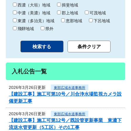
り
西濃（大垣）地域
揖斐地域
中濃（美濃）地域
郡上地域
可茂地域
東濃（多治見）地域
恵那地域
下呂地域
飛騨地域
県外
入札公告一覧
2026年3月26日更新
東部広域水道事務所
【建設工事】施工可第10号／川合浄水場監視カメラ設
備更新工事
2026年3月26日更新
東部広域水道事務所
【建設工事】施工可第12号／既設管更新事業 東濃下
流送水管更新（5工区）その1工事