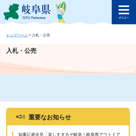
ペ
メ
このページの本文へ
ー
ニ
メ
ジ
ュ
ニ
の
ー
ュ
先
を
ー
頭
飛
トップページ
>
入札・公売
で
ば
す
し
入札・公売
。
て
本
文
へ
重要なお知らせ
知事記者会見「楽しすぎるぞ岐阜！岐阜県アウトドア