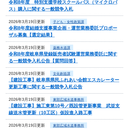
令和8年度 特別支援学校スクールバス（マイクロバ
ス）購入に関する一般競争入札
2026年3月19日更新
子ども・女性政策課
令和8年度結婚支援事業企画・運営業務委託プロポー
ザル募集【選定結果】
2026年3月19日更新
薬務水道課
令和8年度岐阜県登録販売者試験運営業務委託に関す
る一般競争入札公告【質問回答】
2026年3月19日更新
文化創造課
【建設工事】岐阜県県民ふれあい会館エスカレーター
更新工事に関する一般競争入札公告
2026年3月19日更新
東部広域水道事務所
【建設工事】施工東第10号／既設管更新事業 武並支
線送水管更新（10工区）仮設進入路工事
2026年3月19日更新
東部広域水道事務所