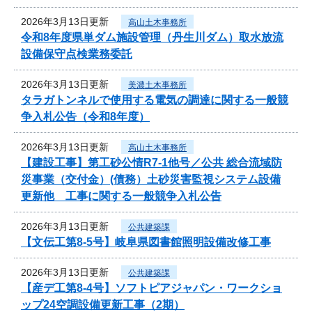
2026年3月13日更新
高山土木事務所
令和8年度県単ダム施設管理（丹生川ダム）取水放流
設備保守点検業務委託
2026年3月13日更新
美濃土木事務所
タラガトンネルで使用する電気の調達に関する一般競
争入札公告（令和8年度）
2026年3月13日更新
高山土木事務所
【建設工事】第工砂公情R7-1他号／公共 総合流域防
災事業（交付金）(債務）土砂災害監視システム設備
更新他 工事に関する一般競争入札公告
2026年3月13日更新
公共建築課
【文伝工第8-5号】岐阜県図書館照明設備改修工事
2026年3月13日更新
公共建築課
【産デ工第8-4号】ソフトピアジャパン・ワークショ
ップ24空調設備更新工事（2期）