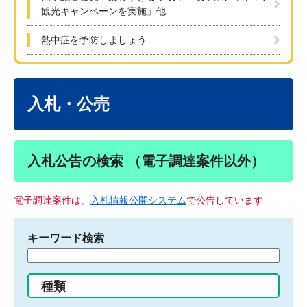
観光キャンペーンを実施」他
熱中症を予防しましょう
本
文
入札・公売
入札公告の検索 （電子調達案件以外）
電子調達案件は、
入札情報公開システム
で公告しています
キーワード検索
検
索
す
種類
る