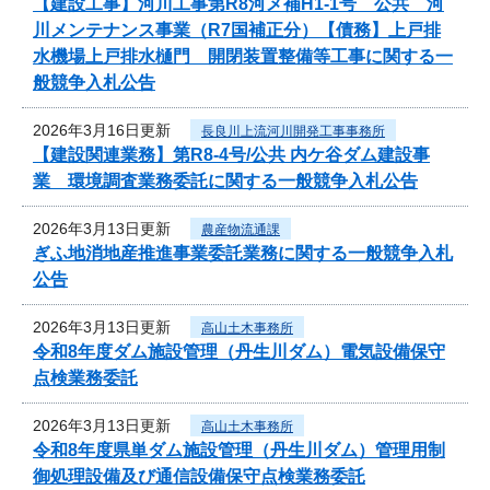
【建設工事】河川工事第R8河メ補H1-1号 公共 河
川メンテナンス事業（R7国補正分）【債務】上戸排
水機場上戸排水樋門 開閉装置整備等工事に関する一
般競争入札公告
2026年3月16日更新
長良川上流河川開発工事事務所
【建設関連業務】第R8-4号/公共 内ケ谷ダム建設事
業 環境調査業務委託に関する一般競争入札公告
2026年3月13日更新
農産物流通課
ぎふ地消地産推進事業委託業務に関する一般競争入札
公告
2026年3月13日更新
高山土木事務所
令和8年度ダム施設管理（丹生川ダム）電気設備保守
点検業務委託
2026年3月13日更新
高山土木事務所
令和8年度県単ダム施設管理（丹生川ダム）管理用制
御処理設備及び通信設備保守点検業務委託