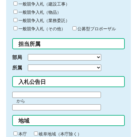
キ
一般競争入札（建設工事）
ー
一般競争入札（物品）
ワ
一般競争入札（業務委託）
ー
ド
一般競争入札（その他）
公募型プロポーザル
を
入
担当所属
力
部局
所属
入札公告日
期
から
間
期
の
間
始
地域
の
ま
終
り
わ
本庁
岐阜地域（本庁除く）