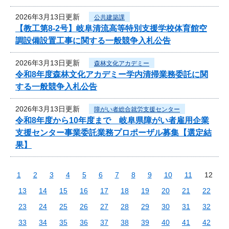
2026年3月13日更新
公共建築課
【教工第8-2号】岐阜清流高等特別支援学校体育館空
調設備設置工事に関する一般競争入札公告
2026年3月13日更新
森林文化アカデミー
令和8年度森林文化アカデミー学内清掃業務委託に関
する一般競争入札公告
2026年3月13日更新
障がい者総合就労支援センター
令和8年度から10年度まで 岐阜県障がい者雇用企業
支援センター事業委託業務プロポーザル募集【選定結
果】
1
2
3
4
5
6
7
8
9
10
11
12
13
14
15
16
17
18
19
20
21
22
23
24
25
26
27
28
29
30
31
32
33
34
35
36
37
38
39
40
41
42