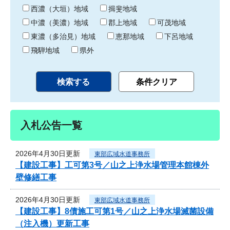
り
西濃（大垣）地域
揖斐地域
中濃（美濃）地域
郡上地域
可茂地域
東濃（多治見）地域
恵那地域
下呂地域
飛騨地域
県外
入札公告一覧
2026年4月30日更新
東部広域水道事務所
【建設工事】工可第3号／山之上浄水場管理本館棟外
壁修繕工事
2026年4月30日更新
東部広域水道事務所
【建設工事】8債施工可第1号／山之上浄水場滅菌設備
（注入機）更新工事