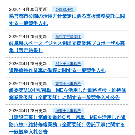
2026年4月30日更新
公園緑地課
県営都市公園の活用方針策定に係る支援業務委託に関
する一般競争入札
2026年4月28日更新
航空宇宙産業課
岐阜県スペースビジネス創出支援業務プロポーザル募
集【選定結果】
2026年4月28日更新
郡上土木事務所
道路維持作業車の調達に関する一般競争入札
2026年4月28日更新
恵那土木事務所
維委第M104号/県単 MEを活用した道路点検・維持修
繕業務委託（全面委託）に関する一般競争入札公告
2026年4月28日更新
揖斐土木事務所
【建設工事】第維委道維C号 県単 MEを活用した道
路点検・維持修繕業務（全面委託）委託工事に関する
一般競争入札公告