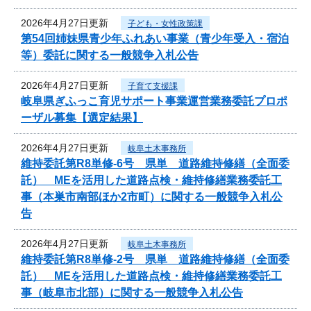
2026年4月27日更新
子ども・女性政策課
第54回姉妹県青少年ふれあい事業（青少年受入・宿泊
等）委託に関する一般競争入札公告
2026年4月27日更新
子育て支援課
岐阜県ぎふっこ育児サポート事業運営業務委託プロポ
ーザル募集【選定結果】
2026年4月27日更新
岐阜土木事務所
維持委託第R8単修-6号 県単 道路維持修繕（全面委
託） MEを活用した道路点検・維持修繕業務委託工
事（本巣市南部ほか2市町）に関する一般競争入札公
告
2026年4月27日更新
岐阜土木事務所
維持委託第R8単修-2号 県単 道路維持修繕（全面委
託） MEを活用した道路点検・維持修繕業務委託工
事（岐阜市北部）に関する一般競争入札公告