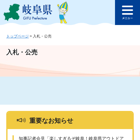
ペ
メ
このページの本文へ
ー
ニ
メ
ジ
ュ
ニ
の
ー
ュ
先
を
ー
頭
飛
トップページ
>
入札・公売
で
ば
す
し
入札・公売
。
て
本
文
へ
重要なお知らせ
知事記者会見「楽しすぎるぞ岐阜！岐阜県アウトドア