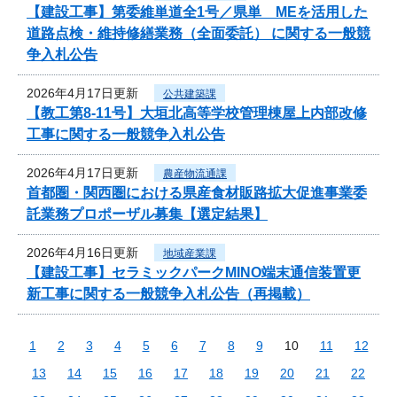
【建設工事】第委維単道全1号／県単 MEを活用した
道路点検・維持修繕業務（全面委託） に関する一般競
争入札公告
2026年4月17日更新
公共建築課
【教工第8-11号】大垣北高等学校管理棟屋上内部改修
工事に関する一般競争入札公告
2026年4月17日更新
農産物流通課
首都圏・関西圏における県産食材販路拡大促進事業委
託業務プロポーザル募集【選定結果】
2026年4月16日更新
地域産業課
【建設工事】セラミックパークMINO端末通信装置更
新工事に関する一般競争入札公告（再掲載）
1
2
3
4
5
6
7
8
9
10
11
12
13
14
15
16
17
18
19
20
21
22