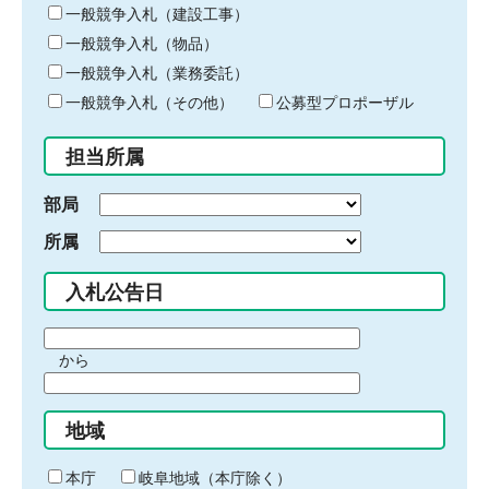
キ
一般競争入札（建設工事）
ー
一般競争入札（物品）
ワ
一般競争入札（業務委託）
ー
ド
一般競争入札（その他）
公募型プロポーザル
を
入
担当所属
力
部局
所属
入札公告日
期
から
間
期
の
間
始
地域
の
ま
終
り
わ
本庁
岐阜地域（本庁除く）