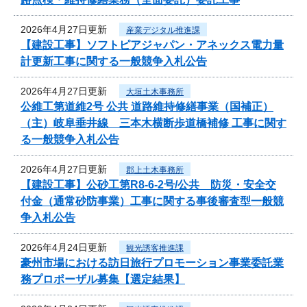
2026年4月27日更新
産業デジタル推進課
【建設工事】ソフトピアジャパン・アネックス電力量
計更新工事に関する一般競争入札公告
2026年4月27日更新
大垣土木事務所
公維工第道維2号 公共 道路維持修繕事業（国補正）
（主）岐阜垂井線 三本木横断歩道橋補修 工事に関す
る一般競争入札公告
2026年4月27日更新
郡上土木事務所
【建設工事】公砂工第R8-6-2号/公共 防災・安全交
付金（通常砂防事業）工事に関する事後審査型一般競
争入札公告
2026年4月24日更新
観光誘客推進課
豪州市場における訪日旅行プロモーション事業委託業
務プロポーザル募集【選定結果】