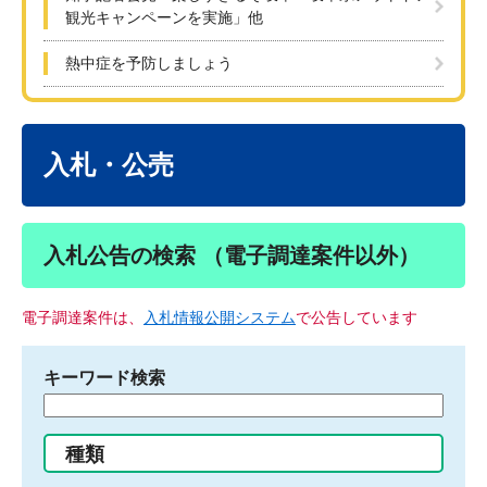
観光キャンペーンを実施」他
熱中症を予防しましょう
本
文
入札・公売
入札公告の検索 （電子調達案件以外）
電子調達案件は、
入札情報公開システム
で公告しています
キーワード検索
検
索
す
種類
る