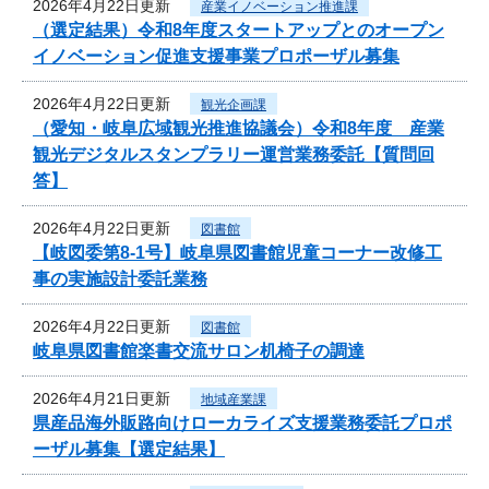
2026年4月22日更新
産業イノベーション推進課
（選定結果）令和8年度スタートアップとのオープン
イノベーション促進支援事業プロポーザル募集
2026年4月22日更新
観光企画課
（愛知・岐阜広域観光推進協議会）令和8年度 産業
観光デジタルスタンプラリー運営業務委託【質問回
答】
2026年4月22日更新
図書館
【岐図委第8-1号】岐阜県図書館児童コーナー改修工
事の実施設計委託業務
2026年4月22日更新
図書館
岐阜県図書館楽書交流サロン机椅子の調達
2026年4月21日更新
地域産業課
県産品海外販路向けローカライズ支援業務委託プロポ
ーザル募集【選定結果】