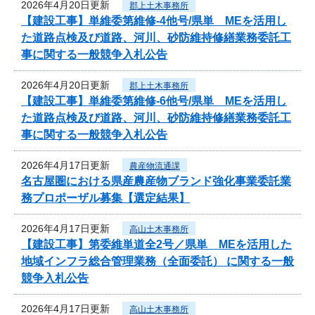
2026年4月20日更新
郡上土木事務所
【建設工事】単維委第維修‐4他号/県単 MEを活用し
た道路点検及び道路、河川、砂防維持修繕業務委託工
事に関する一般競争入札公告
2026年4月20日更新
郡上土木事務所
【建設工事】単維委第維修‐6他号/県単 MEを活用し
た道路点検及び道路、河川、砂防維持修繕業務委託工
事に関する一般競争入札公告
2026年4月17日更新
農産物流通課
名古屋圏における県産農産物ブランド強化事業委託業
務プロポーザル募集【選定結果】
2026年4月17日更新
高山土木事務所
【建設工事】第委維単道全2号／県単 MEを活用した
地域インフラ総合管理業務（全面委託） に関する一般
競争入札公告
2026年4月17日更新
高山土木事務所