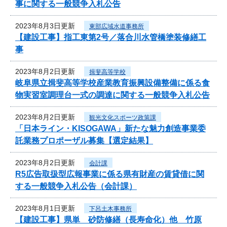
事に関する一般競争入札公告
2023年8月3日更新
東部広域水道事務所
【建設工事】指工東第2号／落合川水管橋塗装修繕工
事
2023年8月2日更新
揖斐高等学校
岐阜県立揖斐高等学校産業教育振興設備整備に係る食
物実習室調理台一式の調達に関する一般競争入札公告
2023年8月2日更新
観光文化スポーツ政策課
「日本ライン・KISOGAWA」新たな魅力創造事業委
託業務プロポーザル募集【選定結果】
2023年8月2日更新
会計課
R5広告取扱型広報事業に係る県有財産の賃貸借に関
する一般競争入札公告（会計課）
2023年8月1日更新
下呂土木事務所
【建設工事】県単 砂防修繕（長寿命化）他 竹原