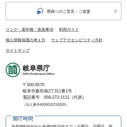
県政へのご意見・ご提案
リンク・著作権・免責事項
利用ガイド
個人情報保護の考え方
ウェブアクセシビリティ方針
サイトマップ
岐阜県庁
GIFU Prefectural Office
〒500-8570
岐阜市薮田南2丁目1番1号
電話番号 058-272-1111（代表）
（法人番号4000020210005）
開庁時間
午前8時30分から午後5時15分まで
（土曜日、日曜日、祝