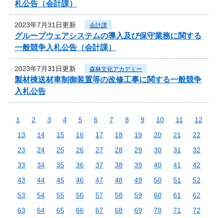
札公告（会計課）
2023年7月31日更新
会計課
グループウェアシステムの導入及び保守業務に関する
一般競争入札公告（会計課）
2023年7月31日更新
森林文化アカデミー
製材棟送材車制御装置等の改修工事に関する一般競争
入札公告
1
2
3
4
5
6
7
8
9
10
11
12
13
14
15
16
17
18
19
20
21
22
23
24
25
26
27
28
29
30
31
32
33
34
35
36
37
38
39
40
41
42
43
44
45
46
47
48
49
50
51
52
53
54
55
56
57
58
59
60
61
62
63
64
65
66
67
68
69
70
71
72