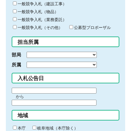
キ
一般競争入札（建設工事）
ー
一般競争入札（物品）
ワ
一般競争入札（業務委託）
ー
ド
一般競争入札（その他）
公募型プロポーザル
を
入
担当所属
力
部局
所属
入札公告日
期
から
間
期
の
間
始
地域
の
ま
終
り
わ
本庁
岐阜地域（本庁除く）