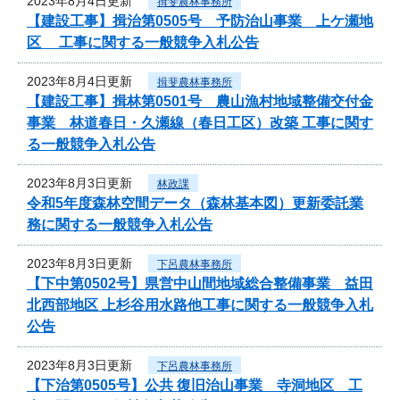
2023年8月4日更新
揖斐農林事務所
【建設工事】揖治第0505号 予防治山事業 上ケ瀬地
区 工事に関する一般競争入札公告
2023年8月4日更新
揖斐農林事務所
【建設工事】揖林第0501号 農山漁村地域整備交付金
事業 林道春日・久瀬線（春日工区）改築 工事に関す
る一般競争入札公告
2023年8月3日更新
林政課
令和5年度森林空間データ（森林基本図）更新委託業
務に関する一般競争入札公告
2023年8月3日更新
下呂農林事務所
【下中第0502号】県営中山間地域総合整備事業 益田
北西部地区 上杉谷用水路他工事に関する一般競争入札
公告
2023年8月3日更新
下呂農林事務所
【下治第0505号】公共 復旧治山事業 寺洞地区 工