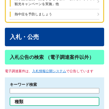
観光キャンペーンを実施」他
熱中症を予防しましょう
本
文
入札・公売
入札公告の検索 （電子調達案件以外）
電子調達案件は、
入札情報公開システム
で公告しています
キーワード検索
検
索
す
種類
る