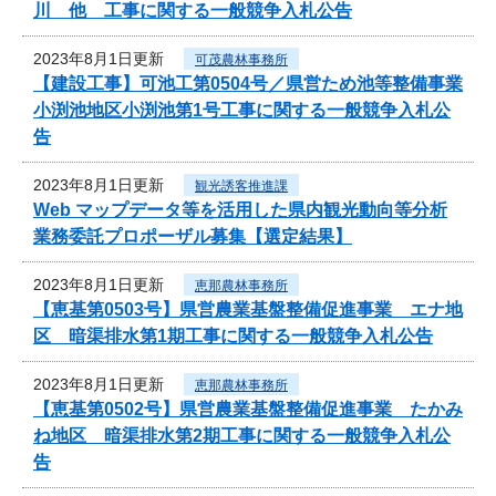
川 他 工事に関する一般競争入札公告
2023年8月1日更新
可茂農林事務所
【建設工事】可池工第0504号／県営ため池等整備事業
小渕池地区小渕池第1号工事に関する一般競争入札公
告
2023年8月1日更新
観光誘客推進課
Web マップデータ等を活用した県内観光動向等分析
業務委託プロポーザル募集【選定結果】
2023年8月1日更新
恵那農林事務所
【恵基第0503号】県営農業基盤整備促進事業 エナ地
区 暗渠排水第1期工事に関する一般競争入札公告
2023年8月1日更新
恵那農林事務所
【恵基第0502号】県営農業基盤整備促進事業 たかみ
ね地区 暗渠排水第2期工事に関する一般競争入札公
告