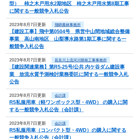
型） 柿之木戸用水2期地区 柿之木戸用水第8期工事
に関する一般競争入札公告
2023年8月7日更新
飛騨農林事務所
【建設工事】飛中第0504号 県営中山間地域総合整備
事業 高山南地区 山梨導水路第1期工事に関する一
般競争入札公告
2023年8月7日更新
長良川上流河川開発工事事務所
【建設関連業務】第R5-25号/公共 内ケ谷ダム建設事
業 放流水質予測検討業務委託に関する一般競争入札
公告
2023年8月7日更新
会計課
R5私服用車（軽ワンボックス型・4WD） の購入に関
する一般競争入札公告（会計課）
2023年8月7日更新
会計課
R5私服用車（コンパクト型・4WD）の購入に関する
一般競争入札公告（会計課）