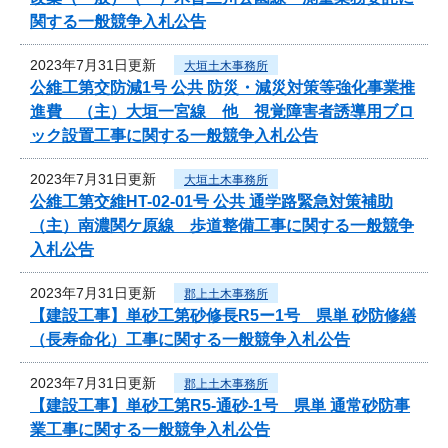
関する一般競争入札公告
2023年7月31日更新
大垣土木事務所
公維工第交防減1号 公共 防災・減災対策等強化事業推
進費 （主）大垣一宮線 他 視覚障害者誘導用ブロ
ック設置工事に関する一般競争入札公告
2023年7月31日更新
大垣土木事務所
公維工第交維HT-02-01号 公共 通学路緊急対策補助
（主）南濃関ケ原線 歩道整備工事に関する一般競争
入札公告
2023年7月31日更新
郡上土木事務所
【建設工事】単砂工第砂修長R5ー1号 県単 砂防修繕
（長寿命化）工事に関する一般競争入札公告
2023年7月31日更新
郡上土木事務所
【建設工事】単砂工第R5-通砂-1号 県単 通常砂防事
業工事に関する一般競争入札公告