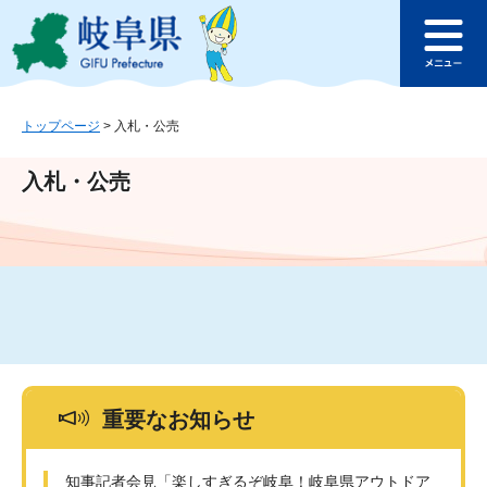
ペ
メ
このページの本文へ
ー
ニ
メ
ジ
ュ
ニ
の
ー
ュ
先
を
ー
頭
飛
トップページ
>
入札・公売
で
ば
す
し
入札・公売
。
て
本
文
へ
重要なお知らせ
知事記者会見「楽しすぎるぞ岐阜！岐阜県アウトドア