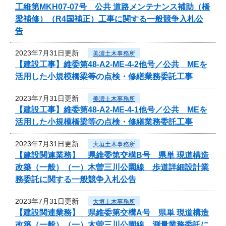
工維第MKH07-07号 公共 道路メンテナンス補助（橋
梁補修）（R4国補正）工事に関する一般競争入札公
告
2023年7月31日更新
美濃土木事務所
【建設工事】維委第48-A2-ME-4-2他号／公共 MEを
活用した小規模橋梁等の点検・修繕業務委託工事
2023年7月31日更新
美濃土木事務所
【建設工事】維委第48-A2-ME-4-1他号／公共 MEを
活用した小規模橋梁等の点検・修繕業務委託工事
2023年7月31日更新
大垣土木事務所
【建設関連業務】 県維委第交構B号 県単 現道構造
改築（一般）（一）木曽三川公園線 歩道詳細設計業
務委託に関する一般競争入札公告
2023年7月31日更新
大垣土木事務所
【建設関連業務】 県維委第交構A号 県単 現道構造
改築（一般）（一）木曽三川公園線 測量業務委託に