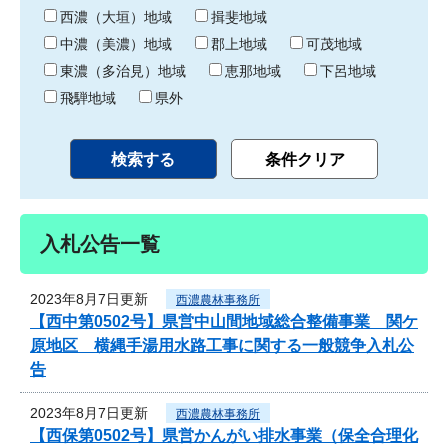
り
西濃（大垣）地域
揖斐地域
中濃（美濃）地域
郡上地域
可茂地域
東濃（多治見）地域
恵那地域
下呂地域
飛騨地域
県外
入札公告一覧
2023年8月7日更新
西濃農林事務所
【西中第0502号】県営中山間地域総合整備事業 関ケ
原地区 横縄手湯用水路工事に関する一般競争入札公
告
2023年8月7日更新
西濃農林事務所
【西保第0502号】県営かんがい排水事業（保全合理化