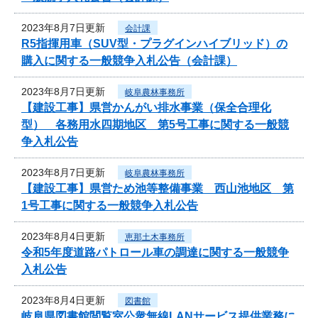
2023年8月7日更新
会計課
R5指揮用車（SUV型・プラグインハイブリッド）の
購入に関する一般競争入札公告（会計課）
2023年8月7日更新
岐阜農林事務所
【建設工事】県営かんがい排水事業（保全合理化
型） 各務用水四期地区 第5号工事に関する一般競
争入札公告
2023年8月7日更新
岐阜農林事務所
【建設工事】県営ため池等整備事業 西山池地区 第
1号工事に関する一般競争入札公告
2023年8月4日更新
恵那土木事務所
令和5年度道路パトロール車の調達に関する一般競争
入札公告
2023年8月4日更新
図書館
岐阜県図書館閲覧室公衆無線LANサービス提供業務に