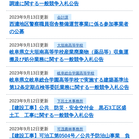
調達に関する一般競争入札公告
2023年9月13日更新
会計課
西濃地区警察職員宿舎整備運営事業に係る参加事業者
の公募
2023年9月13日更新
大垣南高等学校
岐阜県立大垣南高等学校産業廃棄物（薬品等）収集運
搬及び処分業務に関する一般競争入札公告
2023年9月13日更新
岐阜総合学園高等学校
岐阜県立岐阜総合学園高等学校で実施する建築基準法
第12条定期点検等委託業務に関する一般競争入札公告
2023年9月12日更新
下呂土木事務所
【建設工事】公共 防災・安全交付金 黒石3工区盛
土工 工事に関する一般競争入札公告
2023年9月12日更新
可茂農林事務所
【建設工事】可治工第0504号／公共予防治山事業 負