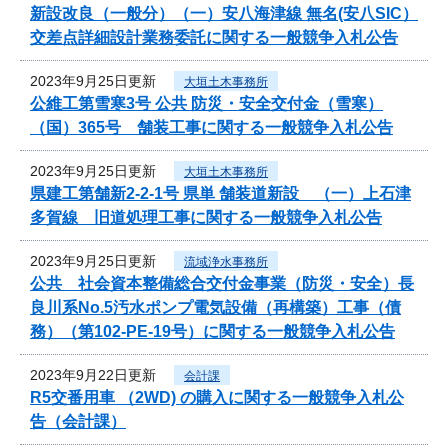
新設改良（一般分）（一）安八海津線 無名(安八SIC）
交差点詳細設計業務委託に関する一般競争入札公告
2023年9月25日更新
大垣土木事務所
公維工第雪寒3号 公共 防災・安全交付金（雪寒）
（国）365号 舗装工事に関する一般競争入札公告
2023年9月25日更新
大垣土木事務所
県建工第舗新2-2-1号 県単 舗装道新設 （一）上石津
多賀線 旧道処理工事に関する一般競争入札公告
2023年9月25日更新
流域浄水事務所
公共 社会資本整備総合交付金事業（防災・安全）長
良川系No.5汚水ポンプ電気設備（再構築）工事（債
務）（第102-PE-19号）に関する一般競争入札公告
2023年9月22日更新
会計課
R5交番用車 （2WD) の購入に関する一般競争入札公
告（会計課）