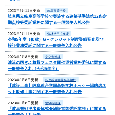
2023年9月11日更新
岐阜高等学校
岐阜県立岐阜高等学校で実施する建築基準法第12条定
期点検等委託業務に関する一般競争入札公告
2023年9月11日更新
森林活用推進課
令和5年度（仮称）G－クレジット制度登録審査及び
検証業務委託に関する一般競争入札公告
2023年9月8日更新
文化創造課
清流の国ぎふ将棋フェスタ開催運営業務委託に関する
一般競争入札（令和5年度）
2023年9月8日更新
岐阜総合学園高等学校
【建設工事】岐阜総合学園高等学校ホッケー場防球ネ
ット改修工事に関する一般競争入札公告
2023年9月8日更新
地域福祉課
「岐阜県戦没者追悼式会場設営等委託業務」に関する
一般競争入札公告