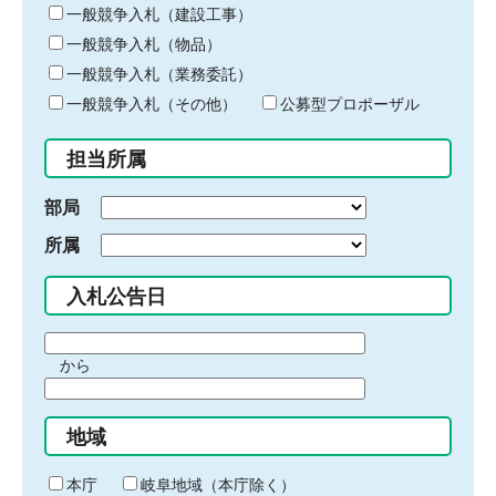
キ
一般競争入札（建設工事）
ー
一般競争入札（物品）
ワ
一般競争入札（業務委託）
ー
ド
一般競争入札（その他）
公募型プロポーザル
を
入
担当所属
力
部局
所属
入札公告日
期
から
間
期
の
間
始
地域
の
ま
終
り
わ
本庁
岐阜地域（本庁除く）