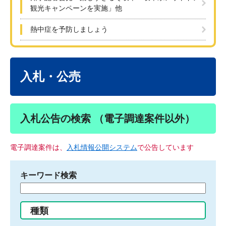
観光キャンペーンを実施」他
熱中症を予防しましょう
本
文
入札・公売
入札公告の検索 （電子調達案件以外）
電子調達案件は、
入札情報公開システム
で公告しています
キーワード検索
検
索
す
種類
る