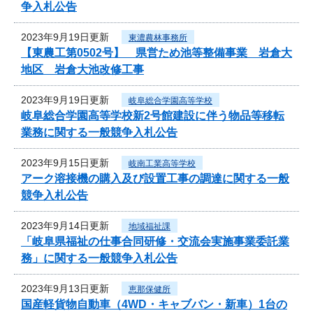
争入札公告
2023年9月19日更新
東濃農林事務所
【東農工第0502号】 県営ため池等整備事業 岩倉大
地区 岩倉大池改修工事
2023年9月19日更新
岐阜総合学園高等学校
岐阜総合学園高等学校新2号館建設に伴う物品等移転
業務に関する一般競争入札公告
2023年9月15日更新
岐南工業高等学校
アーク溶接機の購入及び設置工事の調達に関する一般
競争入札公告
2023年9月14日更新
地域福祉課
「岐阜県福祉の仕事合同研修・交流会実施事業委託業
務」に関する一般競争入札公告
2023年9月13日更新
恵那保健所
国産軽貨物自動車（4WD・キャブバン・新車）1台の