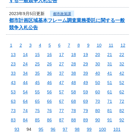
する一般競争入札公告
2023年9月5日更新
都市政策課
都市計画区域基本フレーム調査業務委託に関する一般
競争入札公告
1
2
3
4
5
6
7
8
9
10
11
12
13
14
15
16
17
18
19
20
21
22
23
24
25
26
27
28
29
30
31
32
33
34
35
36
37
38
39
40
41
42
43
44
45
46
47
48
49
50
51
52
53
54
55
56
57
58
59
60
61
62
63
64
65
66
67
68
69
70
71
72
73
74
75
76
77
78
79
80
81
82
83
84
85
86
87
88
89
90
91
92
93
94
95
96
97
98
99
100
101