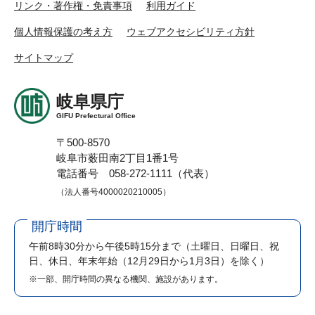
リンク・著作権・免責事項
利用ガイド
個人情報保護の考え方
ウェブアクセシビリティ方針
サイトマップ
岐阜県庁
GIFU Prefectural Office
〒500-8570
岐阜市薮田南2丁目1番1号
電話番号 058-272-1111（代表）
（法人番号4000020210005）
開庁時間
午前8時30分から午後5時15分まで
（土曜日、日曜日、祝
日、休日、年末年始（12月29日から1月3日）を除く）
※一部、開庁時間の異なる機関、施設があります。