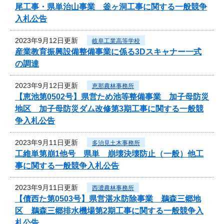
尾工事・県単治山事業 釜ヶ洞工事に関する一般競争
入札公告
2023年9月12日更新
岐阜工業高等学校
産業教育振興設備整備事業に係る3Dスキャナー一式
の調達
2023年9月12日更新
恵那農林事務所
【恵池第0502号】県営ため池等整備事業 加子母防災
地区 加子母防災ダム改修第3期工事に関する一般競
争入札公告
2023年9月11日更新
多治見土木事務所
工維単第崩1他号 県単 崩壊決壊防止（一般）他工
事に関する一般競争入札公告
2023年9月11日更新
西濃農林事務所
【債西た第0503号】県営湛水防除事業 鵜森三郷地
区 鵜森三郷排水機場第2期工事に関する一般競争入
札公告