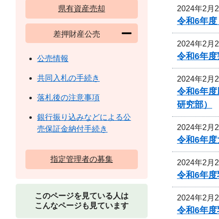
2024年2月
県有資産売却
令和6年
差押財産公売
2024年2月
令和6年
公売情報
共同入札の手続き
2024年2月
令和6年
落札後の注意事項
研究部）
銀行振り込みなどによる公
2024年2月
売保証金納付手続き
令和6年
指定管理者の募集
2024年2月
令和6年
このページを見ている人は
2024年2月
こんなページも見ています
令和6年