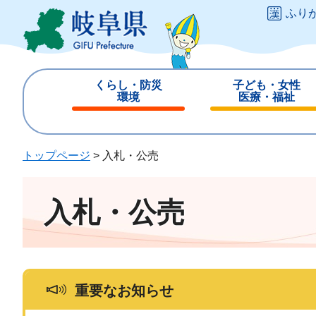
ペ
メ
ふり
ー
ニ
ジ
ュ
の
ー
先
を
くらし・防災
子ども・女性
頭
飛
環境
医療・福祉
で
ば
閉
閉
す
し
じ
じ
。
て
る
る
トップページ
>
入札・公売
本
文
へ
入札・公売
重要なお知らせ