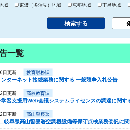
り
地域
東濃（多治見）地域
恵那地域
下呂地域
告一覧
26日更新
教育財務課
インターネット接続業務に関する 一般競争入札公告
22日更新
高校教育課
ン学習支援用Web会議システムライセンスの調達に関す
22日更新
高山警察署
度 岐阜県高山警察署空調機設備等保守点検業務委託に関