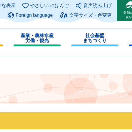
このページの本文へ
がな表示
やさしい にほんご
音声読み上げ
分類
Foreign language
文字サイズ・色変更
さが
産業・農林水産
社会基盤
労働・観光
まちづくり
閉
閉
じ
じ
る
る