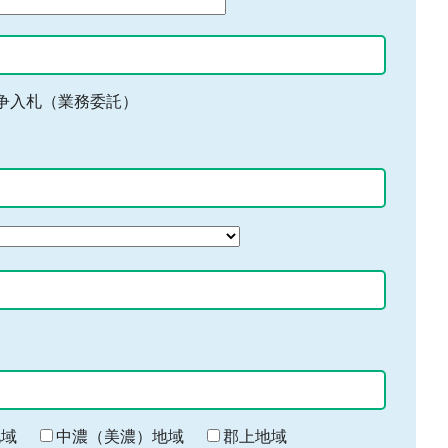
争入札（業務委託）
地域
中濃（美濃）地域
郡上地域