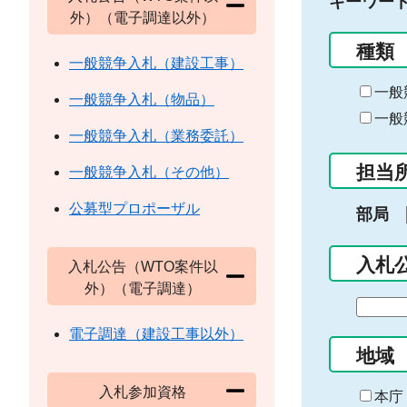
キーワー
外）（電子調達以外）
種類
一般競争入札（建設工事）
一般
一般競争入札（物品）
一般
一般競争入札（業務委託）
担当
一般競争入札（その他）
公募型プロポーザル
部局
入札
入札公告（WTO案件以
外）（電子調達）
期
間
電子調達（建設工事以外）
の
地域
始
入札参加資格
ま
本庁