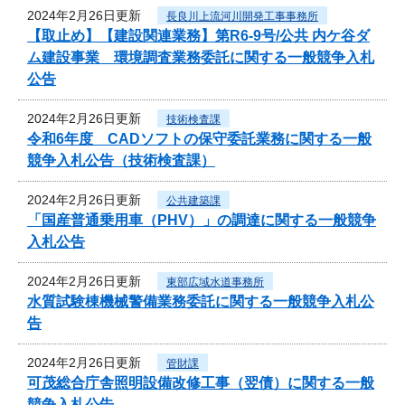
2024年2月26日更新
長良川上流河川開発工事事務所
【取止め】【建設関連業務】第R6-9号/公共 内ケ谷ダ
ム建設事業 環境調査業務委託に関する一般競争入札
公告
2024年2月26日更新
技術検査課
令和6年度 CADソフトの保守委託業務に関する一般
競争入札公告（技術検査課）
2024年2月26日更新
公共建築課
「国産普通乗用車（PHV）」の調達に関する一般競争
入札公告
2024年2月26日更新
東部広域水道事務所
水質試験棟機械警備業務委託に関する一般競争入札公
告
2024年2月26日更新
管財課
可茂総合庁舎照明設備改修工事（翌債）に関する一般
競争入札公告