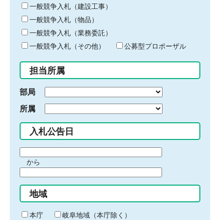
キ
一般競争入札（建設工事）
ー
一般競争入札（物品）
ワ
一般競争入札（業務委託）
ー
ド
一般競争入札（その他）
公募型プロポーザル
を
入
担当所属
力
部局
所属
入札公告日
期
から
間
期
の
間
始
地域
の
ま
終
り
わ
本庁
岐阜地域（本庁除く）