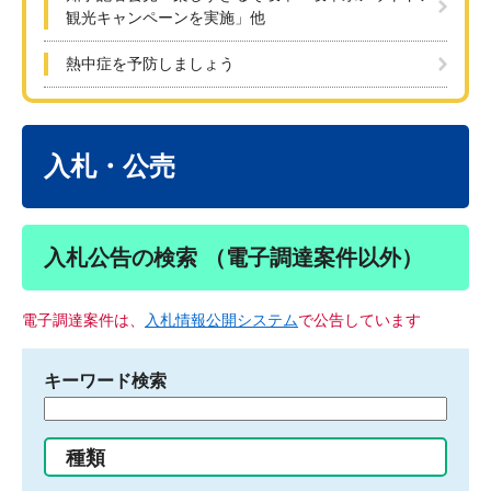
観光キャンペーンを実施」他
熱中症を予防しましょう
本
文
入札・公売
入札公告の検索 （電子調達案件以外）
電子調達案件は、
入札情報公開システム
で公告しています
キーワード検索
検
索
す
種類
る