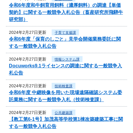
令和6年度和牛飼育用飼料（濃厚飼料）の調達【単価
契約】に関する一般競争入札公告（畜産研究所飛騨牛
研究部）
2024年2月27日更新
子育て支援課
令和6年度「保育のしごと」見学会開催業務委託に関
する一般競争入札公告
2024年2月27日更新
情報システム課
Docuworks9.1ライセンスの調達に関する一般競争入
札公告
2024年2月27日更新
技術検査課
令和6年度 中継映像を用いた現場遠隔確認システム委
託業務に関する一般競争入札（技術検査課）
2024年2月27日更新
公共建築課
【教工第6-1号】加茂高等学校第1棟改築建築工事に関
する一般競争入札公告