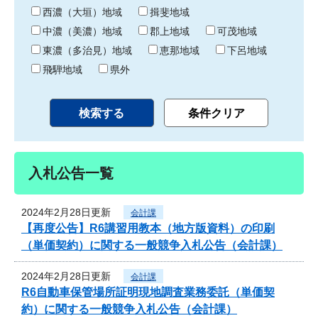
り
西濃（大垣）地域
揖斐地域
中濃（美濃）地域
郡上地域
可茂地域
東濃（多治見）地域
恵那地域
下呂地域
飛騨地域
県外
入札公告一覧
2024年2月28日更新
会計課
【再度公告】R6講習用教本（地方版資料）の印刷
（単価契約）に関する一般競争入札公告（会計課）
2024年2月28日更新
会計課
R6自動車保管場所証明現地調査業務委託（単価契
約）に関する一般競争入札公告（会計課）