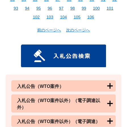
93
94
95
96
97
98
99
100
101
102
103
104
105
106
前のページへ
次のページへ
入札公告（WTO案件）
入札公告（WTO案件以外）（電子調達以
外）
入札公告（WTO案件以外）（電子調達）