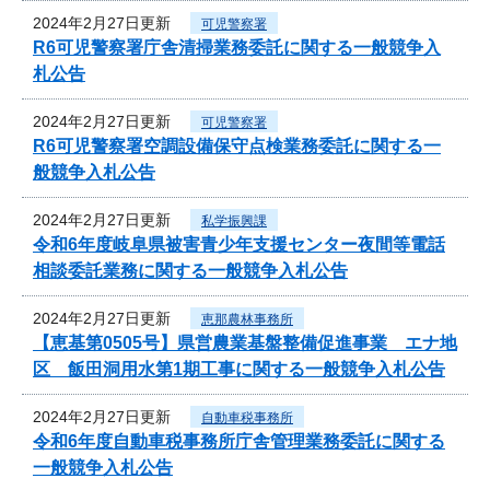
2024年2月27日更新
可児警察署
R6可児警察署庁舎清掃業務委託に関する一般競争入
札公告
2024年2月27日更新
可児警察署
R6可児警察署空調設備保守点検業務委託に関する一
般競争入札公告
2024年2月27日更新
私学振興課
令和6年度岐阜県被害青少年支援センター夜間等電話
相談委託業務に関する一般競争入札公告
2024年2月27日更新
恵那農林事務所
【恵基第0505号】県営農業基盤整備促進事業 エナ地
区 飯田洞用水第1期工事に関する一般競争入札公告
2024年2月27日更新
自動車税事務所
令和6年度自動車税事務所庁舎管理業務委託に関する
一般競争入札公告