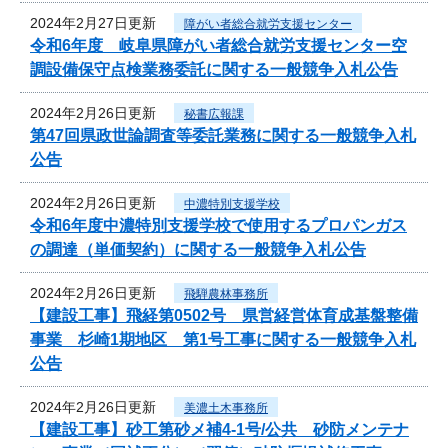
2024年2月27日更新
障がい者総合就労支援センター
令和6年度 岐阜県障がい者総合就労支援センター空
調設備保守点検業務委託に関する一般競争入札公告
2024年2月26日更新
秘書広報課
第47回県政世論調査等委託業務に関する一般競争入札
公告
2024年2月26日更新
中濃特別支援学校
令和6年度中濃特別支援学校で使用するプロパンガス
の調達（単価契約）に関する一般競争入札公告
2024年2月26日更新
飛騨農林事務所
【建設工事】飛経第0502号 県営経営体育成基盤整備
事業 杉崎1期地区 第1号工事に関する一般競争入札
公告
2024年2月26日更新
美濃土木事務所
【建設工事】砂工第砂メ補4-1号/公共 砂防メンテナ