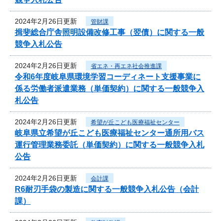
2024年2月26日更新
管財課
揖斐総合庁舎照明設備改修工事（翌債）に関する一般
競争入札公告
2024年2月26日更新
省エネ・再エネ社会推進課
令和6年度岐阜県環境学習コーディネート支援事業に
係る労働者派遣業務（単価契約）に関する一般競争入
札公告
2024年2月26日更新
希望が丘こども医療福祉センター
岐阜県立希望が丘こども医療福祉センター通所用バス
運行管理業務委託（単価契約）に関する一般競争入札
公告
2024年2月26日更新
会計課
R6耐刃手袋の製造に関する一般競争入札公告（会計
課）