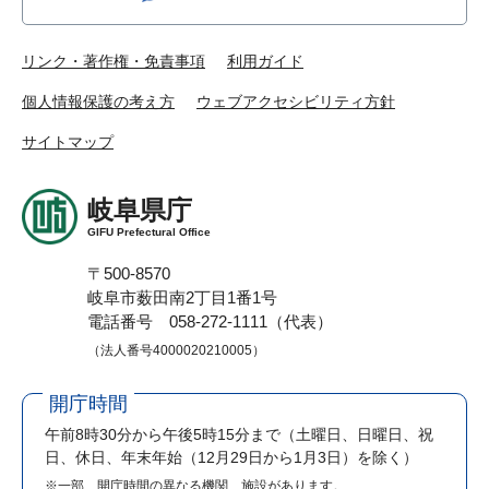
リンク・著作権・免責事項
利用ガイド
個人情報保護の考え方
ウェブアクセシビリティ方針
サイトマップ
岐阜県庁
GIFU Prefectural Office
〒500-8570
岐阜市薮田南2丁目1番1号
電話番号 058-272-1111（代表）
（法人番号4000020210005）
開庁時間
午前8時30分から午後5時15分まで
（土曜日、日曜日、祝
日、休日、年末年始（12月29日から1月3日）を除く）
※一部、開庁時間の異なる機関、施設があります。