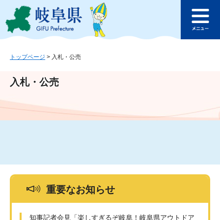
ペ
メ
このページの本文へ
ー
ニ
メ
ジ
ュ
ニ
の
ー
ュ
先
を
ー
頭
飛
トップページ
>
入札・公売
で
ば
す
し
入札・公売
。
て
本
文
へ
重要なお知らせ
知事記者会見「楽しすぎるぞ岐阜！岐阜県アウトドア