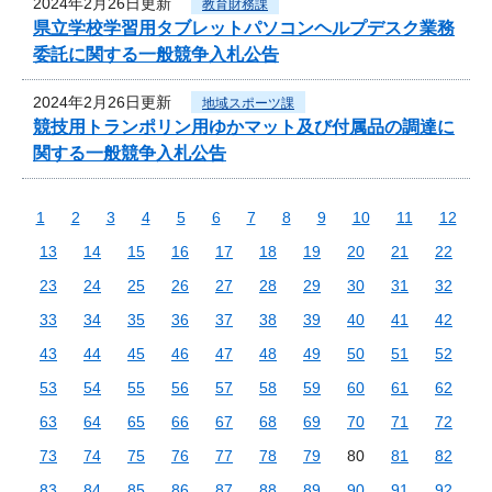
2024年2月26日更新
教育財務課
県立学校学習用タブレットパソコンヘルプデスク業務
委託に関する一般競争入札公告
2024年2月26日更新
地域スポーツ課
競技用トランポリン用ゆかマット及び付属品の調達に
関する一般競争入札公告
1
2
3
4
5
6
7
8
9
10
11
12
13
14
15
16
17
18
19
20
21
22
23
24
25
26
27
28
29
30
31
32
33
34
35
36
37
38
39
40
41
42
43
44
45
46
47
48
49
50
51
52
53
54
55
56
57
58
59
60
61
62
63
64
65
66
67
68
69
70
71
72
73
74
75
76
77
78
79
80
81
82
83
84
85
86
87
88
89
90
91
92