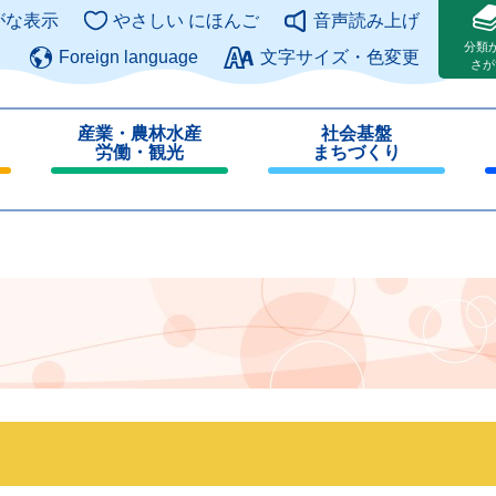
このページの本文へ
がな表示
やさしい にほんご
音声読み上げ
分類
Foreign language
文字サイズ・色変更
さが
産業・農林水産
社会基盤
労働・観光
まちづくり
閉
閉
じ
じ
る
る