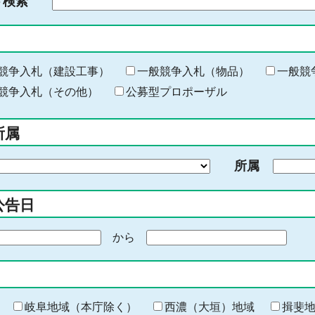
ド検索
検
索
す
る
キ
競争入札（建設工事）
一般競争入札（物品）
一般競
ー
競争入札（その他）
公募型プロポーザル
ワ
ー
所属
ド
を
所属
入
力
公告日
から
期
間
の
終
わ
岐阜地域（本庁除く）
西濃（大垣）地域
揖斐