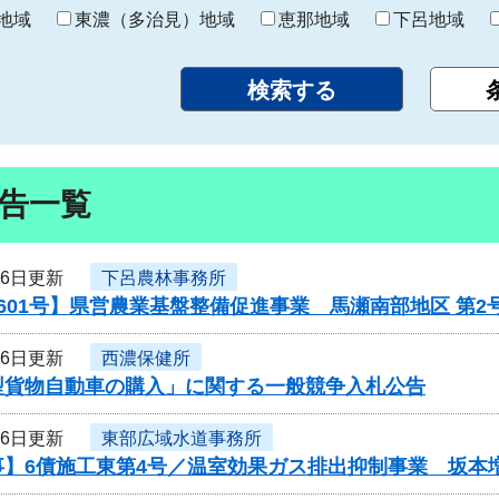
り
地域
東濃（多治見）地域
恵那地域
下呂地域
告一覧
16日更新
下呂農林事務所
601号】県営農業基盤整備促進事業 馬瀬南部地区 第
16日更新
西濃保健所
型貨物自動車の購入」に関する一般競争入札公告
16日更新
東部広域水道事務所
事】6債施工東第4号／温室効果ガス排出抑制事業 坂本