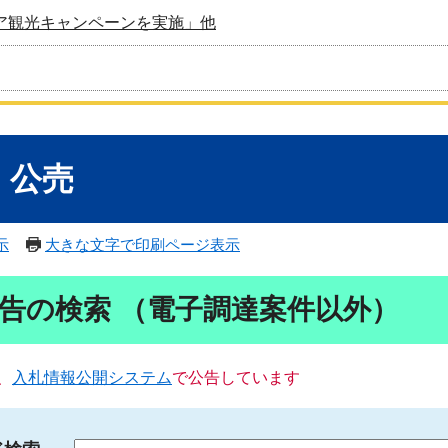
ア観光キャンペーンを実施」他
・公売
示
大きな文字で印刷ページ表示
告の検索 （電子調達案件以外）
、
入札情報公開システム
で公告しています