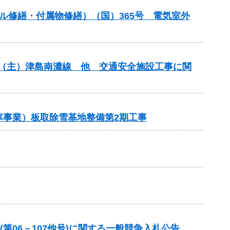
ンネル修繕・付属物修繕）（国）365号 電気室外
安全）（主）津島南濃線 他 交通安全施設工事に関
雪寒事業）板取除雪基地整備第2期工事
第06－107他号)に関する一般競争入札公告