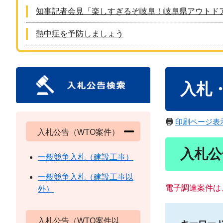
知事記者会見「楽しすぎるぞ岐阜！岐阜県アウトド
熱中症を予防しましょう
本
入札
文
印刷ページ表
入札公告（WTO案件）
入札公
一般競争入札（建設工事）
一般競争入札（建設工事以
電子調達案件は
外）
入札公告（WTO案件以