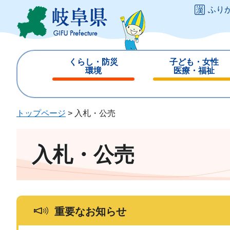
ペ
メ
ふり
ー
ニ
ジ
ュ
の
ー
先
を
くらし・防災
子ども・女性
頭
飛
環境
医療・福祉
で
ば
閉
閉
す
し
じ
じ
。
て
る
る
トップページ
>
入札・公売
本
文
へ
入札・公売
重要なお知らせ