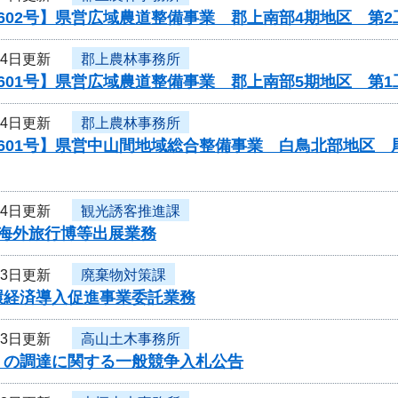
602号】県営広域農道整備事業 郡上南部4期地区 第2
14日更新
郡上農林事務所
601号】県営広域農道整備事業 郡上南部5期地区 第
14日更新
郡上農林事務所
0601号】県営中山間地域総合整備事業 白鳥北部地区
14日更新
観光誘客推進課
度海外旅行博等出展業務
13日更新
廃棄物対策課
環経済導入促進事業委託業務
13日更新
高山土木事務所
」の調達に関する一般競争入札公告