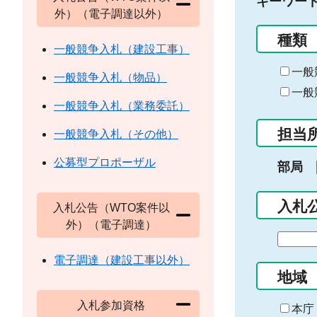
キーワー
外）（電子調達以外）
種類
一般競争入札（建設工事）
一般
一般競争入札（物品）
一般
一般競争入札（業務委託）
担当
一般競争入札（その他）
公募型プロポーザル
部局
入札
入札公告（WTO案件以
外）（電子調達）
期
間
電子調達（建設工事以外）
の
地域
始
入札参加資格
ま
本庁