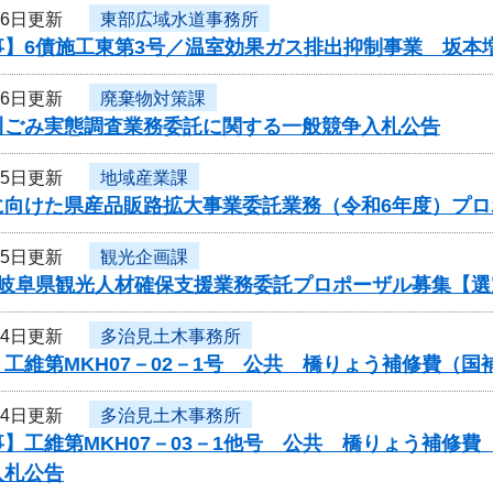
16日更新
東部広域水道事務所
事】6債施工東第3号／温室効果ガス排出抑制事業 坂本
16日更新
廃棄物対策課
川ごみ実態調査業務委託に関する一般競争入札公告
15日更新
地域産業課
に向けた県産品販路拡大事業委託業務（令和6年度）プ
15日更新
観光企画課
度岐阜県観光人材確保支援業務委託プロポーザル募集【選
14日更新
多治見土木事務所
工維第MKH07－02－1号 公共 橋りょう補修費（
14日更新
多治見土木事務所
】工維第MKH07－03－1他号 公共 橋りょう補修
入札公告