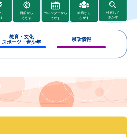
検索して
から
目的から
カレンダーから
組織から
さがす
す
さがす
さがす
さがす
教育・文化
県政情報
スポーツ・青少年
閉
閉
じ
じ
る
る