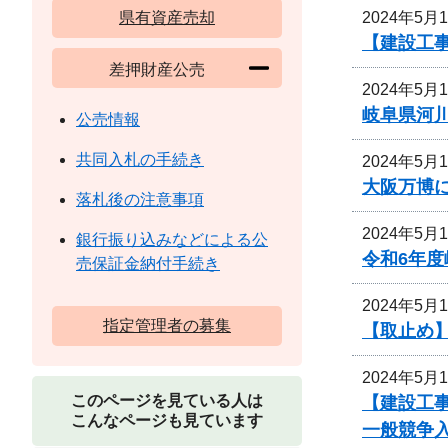
2024年5月
県有資産売却
【建設工
差押財産公売
2024年5月
岐阜県河
公売情報
共同入札の手続き
2024年5月
大阪万博
落札後の注意事項
2024年5月
銀行振り込みなどによる公
令和6年
売保証金納付手続き
2024年5月
指定管理者の募集
【取止め】
2024年5月
このページを見ている人は
【建設工事
こんなページも見ています
一般競争