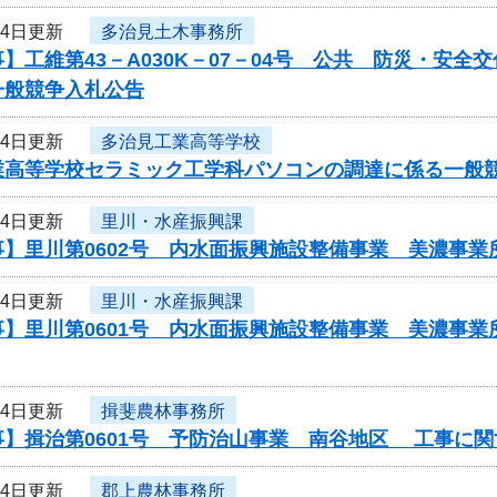
14日更新
多治見土木事務所
】工維第43－A030K－07－04号 公共 防災・安
一般競争入札公告
14日更新
多治見工業高等学校
業高等学校セラミック工学科パソコンの調達に係る
14日更新
里川・水産振興課
事】里川第0602号 内水面振興施設整備事業 美濃事
14日更新
里川・水産振興課
事】里川第0601号 内水面振興施設整備事業 美濃事
14日更新
揖斐農林事務所
事】揖治第0601号 予防治山事業 南谷地区 工事に
14日更新
郡上農林事務所