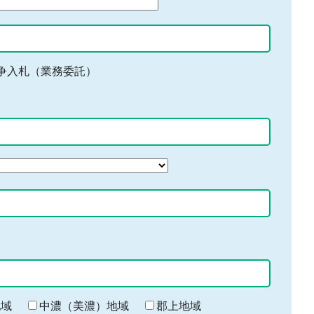
争入札（業務委託）
地域
中濃（美濃）地域
郡上地域