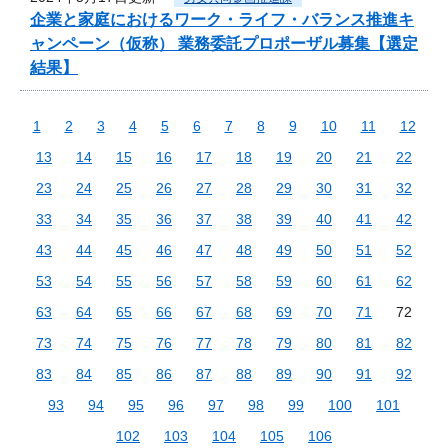
企業と家庭におけるワーク・ライフ・バランス推進キ
ャンペーン（仮称） 業務委託プロポーザル募集【選定
結果】
1
2
3
4
5
6
7
8
9
10
11
12
13
14
15
16
17
18
19
20
21
22
23
24
25
26
27
28
29
30
31
32
33
34
35
36
37
38
39
40
41
42
43
44
45
46
47
48
49
50
51
52
53
54
55
56
57
58
59
60
61
62
63
64
65
66
67
68
69
70
71
72
73
74
75
76
77
78
79
80
81
82
83
84
85
86
87
88
89
90
91
92
93
94
95
96
97
98
99
100
101
102
103
104
105
106