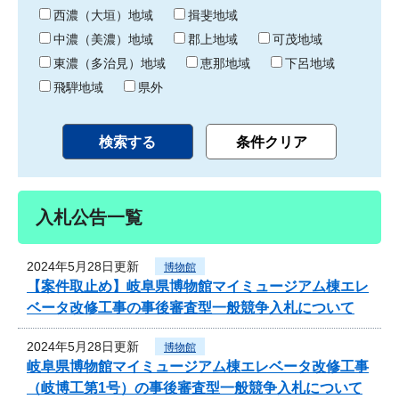
り
西濃（大垣）地域
揖斐地域
中濃（美濃）地域
郡上地域
可茂地域
東濃（多治見）地域
恵那地域
下呂地域
飛騨地域
県外
入札公告一覧
2024年5月28日更新
博物館
【案件取止め】岐阜県博物館マイミュージアム棟エレ
ベータ改修工事の事後審査型一般競争入札について
2024年5月28日更新
博物館
岐阜県博物館マイミュージアム棟エレベータ改修工事
（岐博工第1号）の事後審査型一般競争入札について