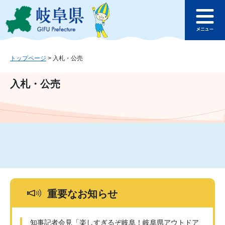
ペ
メ
このページの本文へ
ー
ニ
メ
ジ
ュ
ニ
の
ー
ュ
先
を
ー
頭
飛
トップページ
>
入札・公売
で
ば
す
し
入札・公売
。
て
本
文
へ
重要なお知らせ
知事記者会見「楽しすぎるぞ岐阜！岐阜県アウトドア