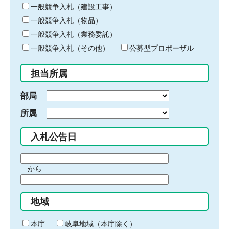
キ
一般競争入札（建設工事）
ー
一般競争入札（物品）
ワ
一般競争入札（業務委託）
ー
ド
一般競争入札（その他）
公募型プロポーザル
を
入
担当所属
力
部局
所属
入札公告日
期
から
間
期
の
間
始
地域
の
ま
終
り
わ
本庁
岐阜地域（本庁除く）