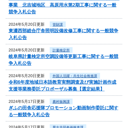
事業 北吉城地区 高原用水第2期工事に関する一般
競争入札公告
2024年5月20日更新
管財課
東濃西部総合庁舎照明設備改修工事に関する一般競争
入札公告
2024年5月20日更新
計量検定所
岐阜県計量検定所空調設備等更新工事に関する一般競
争入札公告
2024年5月20日更新
外国人活躍・共生社会推進課
令和6年度地域日本語教育実態調査及び実施計画作成
支援等業務委託プロポーザル募集【選定結果】
2024年5月17日更新
農村振興課
ぎふの田舎応援隊プロモーション動画制作委託に関す
る一般競争入札公告
2024年5月17日更新
男女共同参画推進課