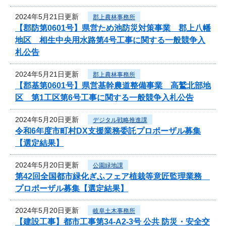
2024年5月21日更新
郡上農林事務所
【郡防第0601号】県営ため池防災対策事業 郡上八幡
地区 相生中央用水路第4号工事に関する一般競争入
札公告
2024年5月21日更新
郡上農林事務所
【郡基第0601号】県営基幹農道整備事業 高鷲北部地
区 第1工区第6号工事に関する一般競争入札公告
2024年5月20日更新
デジタル戦略推進課
令和6年度市町村DX支援業務委託プロポーザル募集
【選定結果】
2024年5月20日更新
公園緑地課
第42回全国都市緑化ぎふフェア植栽等意匠監理業務
プロポーザル募集【選定結果】
2024年5月20日更新
岐阜土木事務所
【建設工事】都市工事第34-A2-3号 公共 防災・安全交