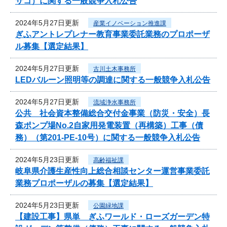
サコ）に関する一般競争入札公告
2024年5月27日更新
産業イノベーション推進課
ぎふアントレプレナー教育事業委託業務のプロポーザ
ル募集【選定結果】
2024年5月27日更新
古川土木事務所
LEDバルーン照明等の調達に関する一般競争入札公告
2024年5月27日更新
流域浄水事務所
公共 社会資本整備総合交付金事業（防災・安全）長
森ポンプ場No.2自家用発電装置（再構築）工事（債
務）（第201-PE-10号）に関する一般競争入札公告
2024年5月23日更新
高齢福祉課
岐阜県介護生産性向上総合相談センター運営事業委託
業務プロポーザルの募集【選定結果】
2024年5月23日更新
公園緑地課
【建設工事】県単 ぎふワールド・ローズガーデン特