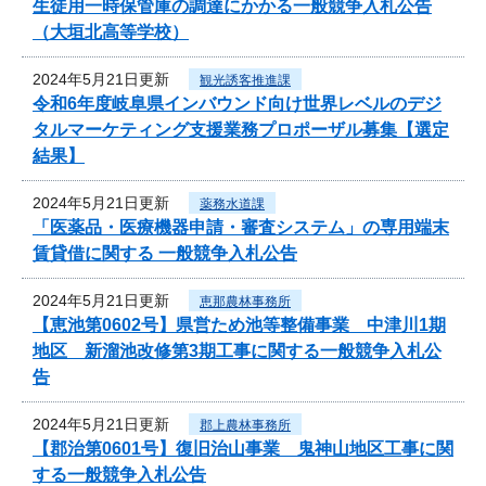
生徒用一時保管庫の調達にかかる一般競争入札公告
（大垣北高等学校）
2024年5月21日更新
観光誘客推進課
令和6年度岐阜県インバウンド向け世界レベルのデジ
タルマーケティング支援業務プロポーザル募集【選定
結果】
2024年5月21日更新
薬務水道課
「医薬品・医療機器申請・審査システム」の専用端末
賃貸借に関する 一般競争入札公告
2024年5月21日更新
恵那農林事務所
【恵池第0602号】県営ため池等整備事業 中津川1期
地区 新溜池改修第3期工事に関する一般競争入札公
告
2024年5月21日更新
郡上農林事務所
【郡治第0601号】復旧治山事業 鬼神山地区工事に関
する一般競争入札公告