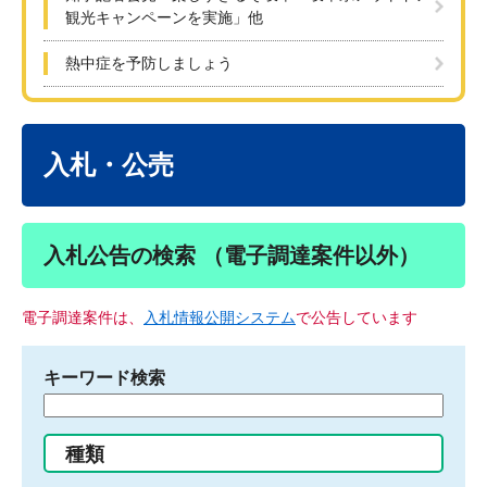
観光キャンペーンを実施」他
熱中症を予防しましょう
本
文
入札・公売
入札公告の検索 （電子調達案件以外）
電子調達案件は、
入札情報公開システム
で公告しています
キーワード検索
検
索
す
種類
る