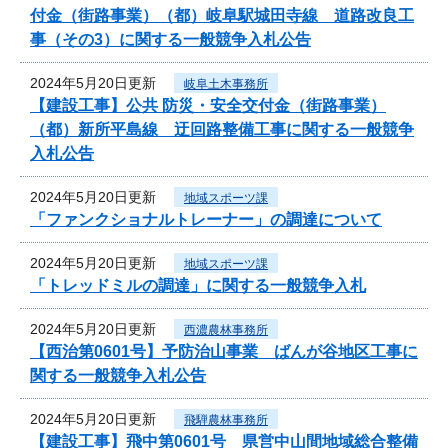
付金（街路事業）（都）岐阜駅城田寺線 道路改良工
事（その3）に関する一般競争入札公告
2024年5月20日更新
岐阜土木事務所
【建設工事】公共 防災・安全交付金（街路事業）
（都）新所平島線 迂回路整備工事に関する一般競争
入札公告
2024年5月20日更新
地域スポーツ課
「ファンクショナルトレーナー」の調達について
2024年5月20日更新
地域スポーツ課
「トレッドミルの調達」に関する一般競争入札
2024年5月20日更新
西濃農林事務所
【西治第0601号】予防治山事業 ばんが谷地区工事に
関する一般競争入札公告
2024年5月20日更新
飛騨農林事務所
【建設工事】飛中第0601号 県営中山間地域総合整備