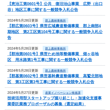
【恵治工第0601号】公共 復旧治山事業 広野（出口
谷）地区工事に関する一般競争入札公告
2024年5月28日更新
郡上農林事務所
【郡広第0603号】県営広域農道整備事業 郡上南部4
期地区 第2工区第104号工事に関する一般競争入札公
告
2024年5月28日更新
郡上農林事務所
【郡池第0601号】県営ため池等整備事業 畑ヶ谷地
区 用水路第1号工事に関する一般競争入札公告
2024年5月28日更新
郡上農林事務所
【郡基第0602号】県営基幹農道整備事業 高鷲北部地
区 第3工区第3号工事に関する一般競争入札公告
2024年5月27日更新
産業イノベーション推進課
技術活用型スタートアップ掘り起こし・加速化支援事
業委託業務プロポーザルの募集（選定結果）