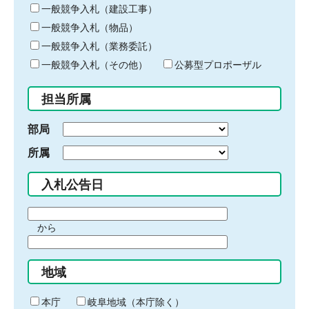
キ
一般競争入札（建設工事）
ー
一般競争入札（物品）
ワ
一般競争入札（業務委託）
ー
ド
一般競争入札（その他）
公募型プロポーザル
を
入
担当所属
力
部局
所属
入札公告日
期
から
間
期
の
間
始
地域
の
ま
終
り
わ
本庁
岐阜地域（本庁除く）