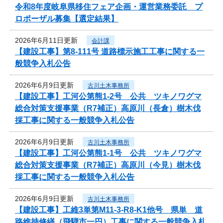
令和8年度岐阜県移住フェア企画・運営業務委託 プ
ロポーザル募集【選定結果】
2026年6月11日更新
会計課
【建設工事】第8-111号 道路標示施工工事に関する一
般競争入札公告
2026年6月9日更新
古川土木事務所
【建設工事】工河公第熊1-2号 公共 ツキノワグマ
総合対策支援事業（R7補正）高原川（長倉）樹木伐
採工事に関する一般競争入札公告
2026年6月9日更新
古川土木事務所
【建設工事】工河公第熊1-1号 公共 ツキノワグマ
総合対策支援事業（R7補正）高原川（今見）樹木伐
採工事に関する一般競争入札公告
2026年6月9日更新
古川土木事務所
【建設工事】工維3単第M11-3-R8-K1他号 県単 道
路維持修繕（飛騨市一円）工事に関する一般競争入札