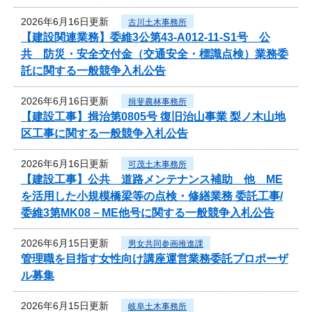
2026年6月16日更新
古川土木事務所
【建設関連業務】委維3公第43-A012-11-S1号 公
共 防災・安全交付金（交通安全・標識点検）業務委
託に関する一般競争入札公告
2026年6月16日更新
揖斐農林事務所
【建設工事】揖治第0805号 復旧治山事業 梨ノ木山地
区工事に関する一般競争入札公告
2026年6月16日更新
可茂土木事務所
【建設工事】公共 道路メンテナンス補助 他 ME
を活用した小規模橋梁等の点検・修繕業務 委託工事/
委維3第MK08－ME他号に関する一般競争入札公告
2026年6月15日更新
男女共同参画推進課
管理職を目指す女性向け講座運営業務委託プロポーザ
ル募集
2026年6月15日更新
岐阜土木事務所