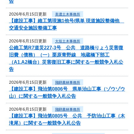
告
2026年6月15日更新
美濃土木事務所
【建設工事】維工第現施1他号/県単 現道施設整備他
交通安全施設整備工事
2026年6月15日更新
大垣土木事務所
公維工第R7道災227-3号 公共 道路橋りょう災害復
旧費（債務）（一）栗原青野線 地蔵橋下部工
（A1.A2橋台）災害復旧工事に関する一般競争入札公
告
2026年6月15日更新
飛騨農林事務所
【建設工事】飛治第0806号 県単治山工事（ゾウゾウ
山）に関する一般競争入札公告
2026年6月15日更新
飛騨農林事務所
【建設工事】飛治第0805号 公共 予防治山工事（木
滝尾）に関する一般競争入札公告