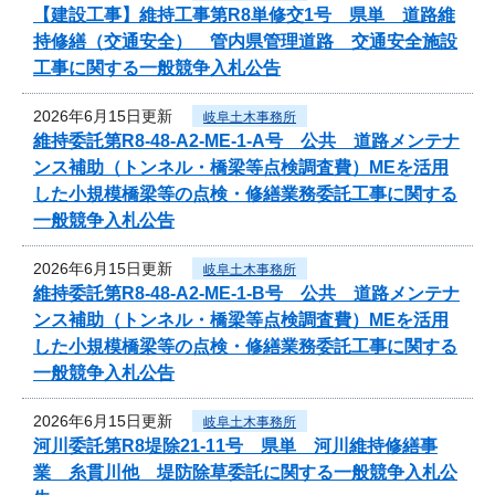
【建設工事】維持工事第R8単修交1号 県単 道路維
持修繕（交通安全） 管内県管理道路 交通安全施設
工事に関する一般競争入札公告
2026年6月15日更新
岐阜土木事務所
維持委託第R8-48-A2-ME-1-A号 公共 道路メンテナ
ンス補助（トンネル・橋梁等点検調査費）MEを活用
した小規模橋梁等の点検・修繕業務委託工事に関する
一般競争入札公告
2026年6月15日更新
岐阜土木事務所
維持委託第R8-48-A2-ME-1-B号 公共 道路メンテナ
ンス補助（トンネル・橋梁等点検調査費）MEを活用
した小規模橋梁等の点検・修繕業務委託工事に関する
一般競争入札公告
2026年6月15日更新
岐阜土木事務所
河川委託第R8堤除21-11号 県単 河川維持修繕事
業 糸貫川他 堤防除草委託に関する一般競争入札公