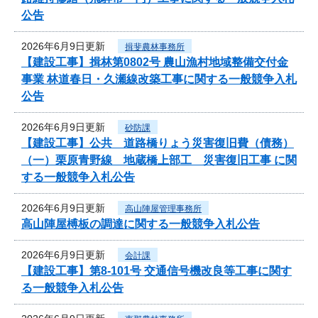
公告
2026年6月9日更新
揖斐農林事務所
【建設工事】揖林第0802号 農山漁村地域整備交付金
事業 林道春日・久瀬線改築工事に関する一般競争入札
公告
2026年6月9日更新
砂防課
【建設工事】公共 道路橋りょう災害復旧費（債務）
（一）栗原青野線 地蔵橋上部工 災害復旧工事 に関
する一般競争入札公告
2026年6月9日更新
高山陣屋管理事務所
高山陣屋榑板の調達に関する一般競争入札公告
2026年6月9日更新
会計課
【建設工事】第8-101号 交通信号機改良等工事に関す
る一般競争入札公告