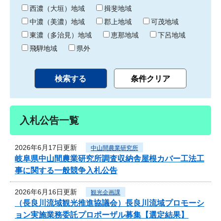
り
西濃（大垣）地域
揖斐地域
中濃（美濃）地域
郡上地域
可茂地域
東濃（多治見）地域
恵那地域
下呂地域
飛騨地域
県外
入札公告一覧
2026年6月17日更新
中山間農業研究所
岐阜県中山間農業研究所調査収納舎屋根カバー工法工
事に関する一般競争入札公告
2026年6月16日更新
観光企画課
（長良川流域観光推進協議会）長良川流域プロモーシ
ョン実施業務委託プロポーザル募集【選定結果】