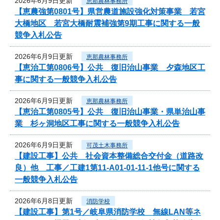
2026年6月9日更新
恵那農林事務所
【恵農強第0801号】県営農道施設強化対策事業 若宮
大橋地区 若宮大橋耐震補強第9期工事に関する一般
競争入札公告
2026年6月9日更新
恵那農林事務所
【恵治工第0806号】公共 復旧治山事業 夕森地区工
事に関する一般競争入札公告
2026年6月9日更新
恵那農林事務所
【恵治工第0805号】公共 復旧治山事業・県単治山事
業 杉ヶ洞地区工事に関する一般競争入札公告
2026年6月9日更新
可茂土木事務所
【建設工事】公共 社会資本整備総合交付金（道路改
良）他 工事／工建1第11-A01-01-11-1他号に関する
一般競争入札公告
2026年6月8日更新
消防学校
【建設工事】第1号／岐阜県消防学校 無線LAN等ネ