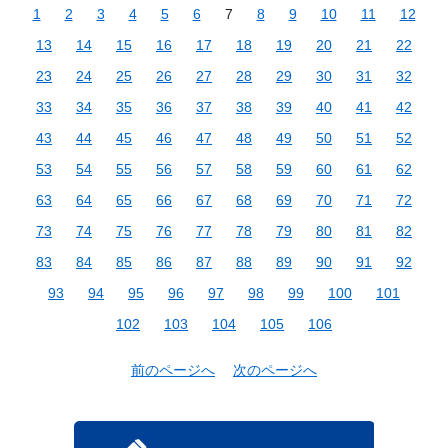
1
2
3
4
5
6
7
8
9
10
11
12
13
14
15
16
17
18
19
20
21
22
23
24
25
26
27
28
29
30
31
32
33
34
35
36
37
38
39
40
41
42
43
44
45
46
47
48
49
50
51
52
53
54
55
56
57
58
59
60
61
62
63
64
65
66
67
68
69
70
71
72
73
74
75
76
77
78
79
80
81
82
83
84
85
86
87
88
89
90
91
92
93
94
95
96
97
98
99
100
101
102
103
104
105
106
前のページへ
次のページへ