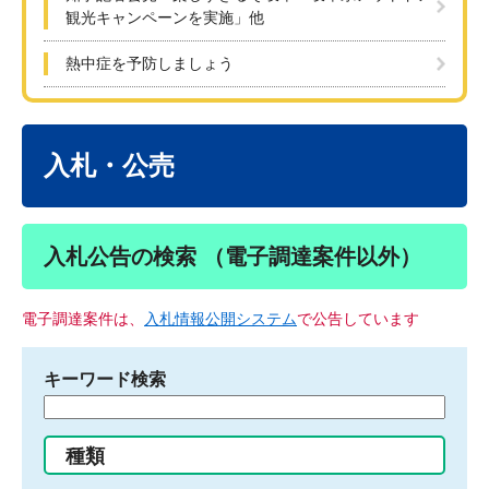
観光キャンペーンを実施」他
熱中症を予防しましょう
本
文
入札・公売
入札公告の検索 （電子調達案件以外）
電子調達案件は、
入札情報公開システム
で公告しています
キーワード検索
検
索
す
種類
る