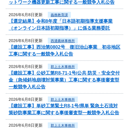
ットワーク機器更新工事に関する一般競争入札公告
2026年6月8日更新
義務教育課
【選定結果】令和8年度「日本語初期指導支援事業
（オンライン日本語初期指導）」に係る業務委託
2026年6月8日更新
西濃農林事務所
【建設工事】西治第0802号 復旧治山事業 初谷地区
工事に関する一般競争入札公告
2026年6月8日更新
郡上土木事務所
【建設工事】公砂工第R8-71-1号/公共 防災・安全交付
金（急傾斜地崩壊対策事業）工事に関する事後審査型
一般競争入札公告
2026年6月8日更新
郡上土木事務所
【建設工事】単砂工第緊土R8-1号/県単 緊急土石流対
策砂防事業工事に関する事後審査型一般競争入札公告
2026年6月8日更新
郡上土木事務所