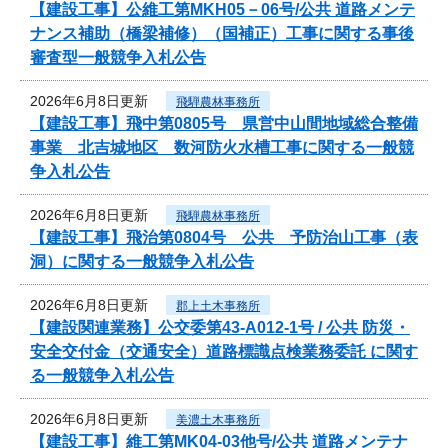
【建設工事】公維工第MKH05－06号/公共 道路メンテ
ナンス補助（橋梁補修）（国補正）工事に関する事後
審査型一般競争入札公告
2026年6月8日更新
飛騨農林事務所
【建設工事】飛中第0805号 県営中山間地域総合整備
事業 北吉城地区 数河防火水槽工事に関する一般競
争入札公告
2026年6月8日更新
飛騨農林事務所
【建設工事】飛治第0804号 公共 予防治山工事（表
洞）に関する一般競争入札公告
2026年6月8日更新
郡上土木事務所
【建設関連業務】公交委第43-A012-1号 / 公共 防災・
安全交付金（交通安全）道路標識点検業務委託 に関す
る一般競争入札公告
2026年6月8日更新
美濃土木事務所
【建設工事】維工第MK04-03他号/公共 道路メンテナ