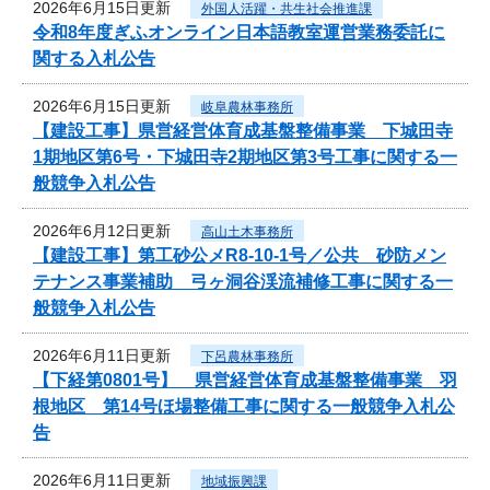
2026年6月15日更新
外国人活躍・共生社会推進課
令和8年度ぎふオンライン日本語教室運営業務委託に
関する入札公告
2026年6月15日更新
岐阜農林事務所
【建設工事】県営経営体育成基盤整備事業 下城田寺
1期地区第6号・下城田寺2期地区第3号工事に関する一
般競争入札公告
2026年6月12日更新
高山土木事務所
【建設工事】第工砂公メR8-10-1号／公共 砂防メン
テナンス事業補助 弓ヶ洞谷渓流補修工事に関する一
般競争入札公告
2026年6月11日更新
下呂農林事務所
【下経第0801号】 県営経営体育成基盤整備事業 羽
根地区 第14号ほ場整備工事に関する一般競争入札公
告
2026年6月11日更新
地域振興課