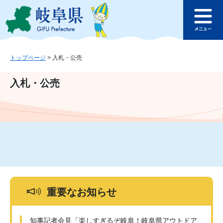
ペ
メ
このページの本文へ
ー
ニ
メ
ジ
ュ
ニ
の
ー
ュ
先
を
ー
頭
飛
トップページ
>
入札・公売
で
ば
す
し
入札・公売
。
て
本
文
へ
重要なお知らせ
知事記者会見「楽しすぎるぞ岐阜！岐阜県アウトドア