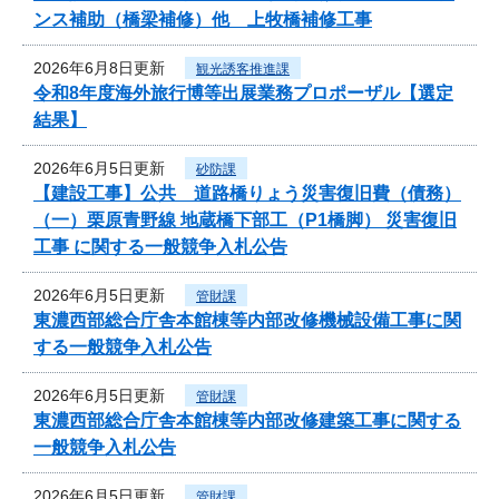
ンス補助（橋梁補修）他 上牧橋補修工事
2026年6月8日更新
観光誘客推進課
令和8年度海外旅行博等出展業務プロポーザル【選定
結果】
2026年6月5日更新
砂防課
【建設工事】公共 道路橋りょう災害復旧費（債務）
（一）栗原青野線 地蔵橋下部工（P1橋脚） 災害復旧
工事 に関する一般競争入札公告
2026年6月5日更新
管財課
東濃西部総合庁舎本館棟等内部改修機械設備工事に関
する一般競争入札公告
2026年6月5日更新
管財課
東濃西部総合庁舎本館棟等内部改修建築工事に関する
一般競争入札公告
2026年6月5日更新
管財課