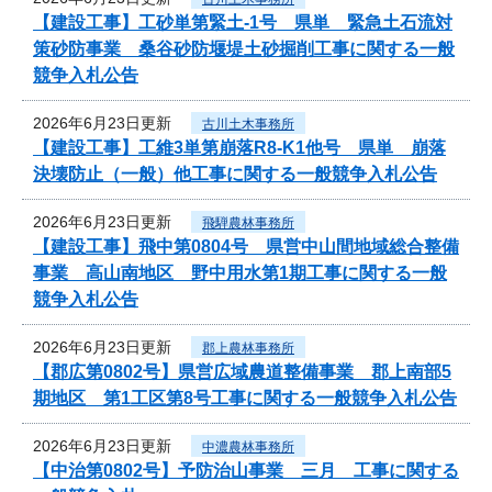
【建設工事】工砂単第緊土-1号 県単 緊急土石流対
策砂防事業 桑谷砂防堰堤土砂掘削工事に関する一般
競争入札公告
2026年6月23日更新
古川土木事務所
【建設工事】工維3単第崩落R8-K1他号 県単 崩落
決壊防止（一般）他工事に関する一般競争入札公告
2026年6月23日更新
飛騨農林事務所
【建設工事】飛中第0804号 県営中山間地域総合整備
事業 高山南地区 野中用水第1期工事に関する一般
競争入札公告
2026年6月23日更新
郡上農林事務所
【郡広第0802号】県営広域農道整備事業 郡上南部5
期地区 第1工区第8号工事に関する一般競争入札公告
2026年6月23日更新
中濃農林事務所
【中治第0802号】予防治山事業 三月 工事に関する