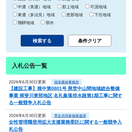
中濃（美濃）地域
郡上地域
可茂地域
東濃（多治見）地域
恵那地域
下呂地域
飛騨地域
県外
入札公告一覧
2026年6月30日更新
揖斐農林事務所
【建設工事】揖中第0801号 県営中山間地域総合整備
事業 揖斐川東部地区 名礼集落排水路第1期工事に関す
る一般競争入札公告
2026年6月30日更新
男女共同参画推進課
女性管理職登用拡大支援業務委託に関する一般競争入
札公告