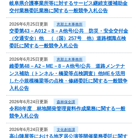
岐阜県介護事業所等に対するサービス継続支援補助金
交付業務委託業務に関する一般競争入札公告
2026年6月25日更新
恵那土木事務所
交委第43－A012－8－A他号/公共 防災・安全交付金
（交通安全）他 （（国）257号 他）道路標識点検
委託に関する一般競争入札公告
2026年6月25日更新
恵那土木事務所
維委第48－A2－ME－8－A他号/公共 道路メンテナ
ンス補助（トンネル・橋梁等点検調査）他MEを活用
した小規模橋梁等の点検・修繕委託に関する一般競争
入札公告
2026年6月24日更新
森林保全課
令和8年度 林地開発管理資料作成業務に関する一般
競争入札公告
2026年6月24日更新
文化創造課
高山陣屋等における地芝居公演等開催業務委託に関す