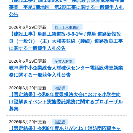
【建設工事】西ほ第0802号 県営経営体育成基盤整備
事業 平尾1期地区 第2期工事に関する一般競争入札
公告
2026年6月29日更新
郡上土木事務所
【建設工事】単建工第道改-5-8-1号 / 県単 道路新設改
良（一般分）（主）大和美並線（腰細）道路改良工事
に関する一般競争入札公告
2026年6月29日更新
産業人材課
岐阜県中小企業総合人材確保センター電話設備更新業
務に関する一般競争入札公告
2026年6月29日更新
消防課
【選定結果】令和8年度県操法大会における小学生向
け謎解きイベント実施委託業務に関するプロポーザル
募集
2026年6月29日更新
消防課
【選定結果】令和8年度ありがとね！消防団応援キャ