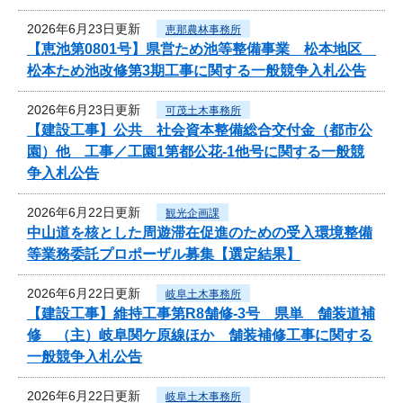
2026年6月23日更新
恵那農林事務所
【恵池第0801号】県営ため池等整備事業 松本地区
松本ため池改修第3期工事に関する一般競争入札公告
2026年6月23日更新
可茂土木事務所
【建設工事】公共 社会資本整備総合交付金（都市公
園）他 工事／工園1第都公花-1他号に関する一般競
争入札公告
2026年6月22日更新
観光企画課
中山道を核とした周遊滞在促進のための受入環境整備
等業務委託プロポーザル募集【選定結果】
2026年6月22日更新
岐阜土木事務所
【建設工事】維持工事第R8舗修-3号 県単 舗装道補
修 （主）岐阜関ケ原線ほか 舗装補修工事に関する
一般競争入札公告
2026年6月22日更新
岐阜土木事務所