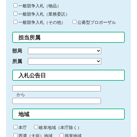
ー
一般競争入札（物品）
ワ
一般競争入札（業務委託）
ー
ド
一般競争入札（その他）
公募型プロポーザル
を
入
担当所属
力
部局
所属
入札公告日
期
から
間
期
の
間
始
地域
の
ま
終
り
わ
本庁
岐阜地域（本庁除く）
り
西濃（大垣）地域
揖斐地域