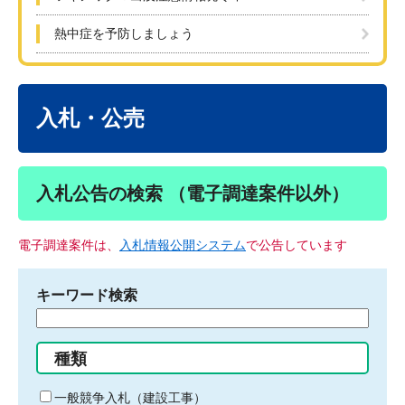
熱中症を予防しましょう
本
文
入札・公売
入札公告の検索 （電子調達案件以外）
電子調達案件は、
入札情報公開システム
で公告しています
キーワード検索
検
索
す
種類
る
キ
一般競争入札（建設工事）