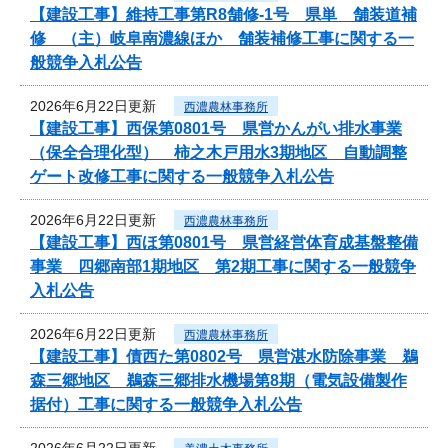
【建設工事】維持工事第R8舗修-1号 県単 舗装道補
修 （主）岐阜南濃線ほか 舗装補修工事に関する一
般競争入札公告
2026年6月22日更新
西濃農林事務所
【建設工事】西保第0801号 県営かんがい排水事業
（保全合理化型） 柿之木戸用水3期地区 自動調整
ゲート改修工事に関する一般競争入札公告
2026年6月22日更新
西濃農林事務所
【建設工事】西ほ第0801号 県営経営体育成基盤整備
事業 四郷南部1期地区 第2期工事に関する一般競争
入札公告
2026年6月22日更新
西濃農林事務所
【建設工事】債西た第0802号 県営湛水防除事業 鵜
森三郷地区 鵜森三郷排水機場第8期（電気設備製作
据付）工事に関する一般競争入札公告
2026年6月22日更新