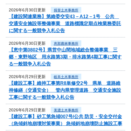
2026年6月30日更新
揖斐土木事務所
【建設関連業務】第維委交安43－A12－1号 公共
交通安全施設等整備事業 道路標識定期点検業務委託
に関する一般競争入札公告
2026年6月30日更新
恵那農林事務所
【恵中第0802号】県営中山間地域総合整備事業 三
郷・東野地区 用水路第3期・排水路第4期工事に関す
る一般競争入札公告
2026年6月29日更新
岐阜土木事務所
【建設工事】維持工事第R8単修交2号 県単 道路維
持修繕（交通安全） 管内県管理道路 交通安全施設
工事に関する一般競争入札公告
2026年6月29日更新
美濃土木事務所
【建設工事】砂工第急傾007号/公共 防災・安全交付金
（急傾斜地崩壊対策事業） 急傾斜地崩壊防止施設工事