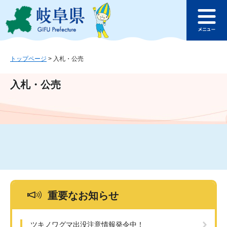
ペ
メ
このページの本文へ
ー
ニ
メ
ジ
ュ
ニ
の
ー
ュ
先
を
ー
頭
飛
トップページ
>
入札・公売
で
ば
す
し
入札・公売
。
て
本
文
へ
重要なお知らせ
ツキノワグマ出没注意情報発令中！