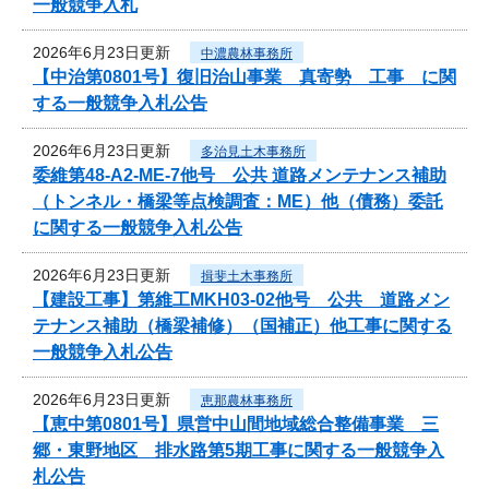
一般競争入札
2026年6月23日更新
中濃農林事務所
【中治第0801号】復旧治山事業 真寄勢 工事 に関
する一般競争入札公告
2026年6月23日更新
多治見土木事務所
委維第48-A2-ME-7他号 公共 道路メンテナンス補助
（トンネル・橋梁等点検調査：ME）他（債務）委託
に関する一般競争入札公告
2026年6月23日更新
揖斐土木事務所
【建設工事】第維工MKH03-02他号 公共 道路メン
テナンス補助（橋梁補修）（国補正）他工事に関する
一般競争入札公告
2026年6月23日更新
恵那農林事務所
【恵中第0801号】県営中山間地域総合整備事業 三
郷・東野地区 排水路第5期工事に関する一般競争入
札公告