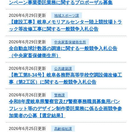
ンペーン事業委託業務に関するプロポーザル募集
2026年6月29日更新
地域スポーツ課
【建設工事】岐阜メモリアルセンター陸上競技場トラ
ック等改修工事に関する一般競争入札公告
2026年6月29日更新
中央家畜保健衛生所
全自動血球計数器の調達に関する一般競争入札公告
（中央家畜保健衛生所）
2026年6月26日更新
公共建築課
【教工第8-34号】岐阜各務野高等学校空調設備改修工
事（第2工区）に関する一般競争入札公告
2026年6月26日更新
警務課
令和8年度岐阜県警察官及び警察事務職員募集用パン
フレット等のデザイン制作委託業務に係る企画競争参
加業者の公募【選定結果】
2026年6月25日更新
高齢福祉課