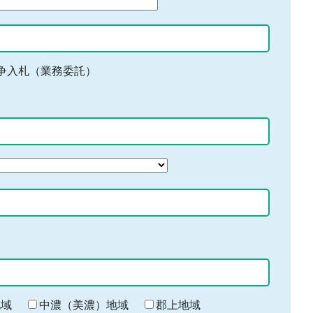
争入札（業務委託）
地域
中濃（美濃）地域
郡上地域