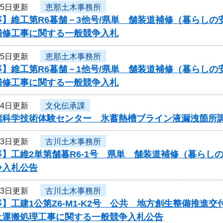
月5日更新
恵那土木事務所
】維工第R6暮舗－3他号/県単 舗装道補修（暮らしの
補修工事に関する一般競争入札
月5日更新
恵那土木事務所
】維工第R6暮舗－1他号/県単 舗装道補修（暮らしの
補修工事に関する一般競争入札
月4日更新
文化伝承課
端科学技術体験センター 氷蓄熱槽ブライン液漏洩箇所
月3日更新
古川土木事務所
事】工維2単第舗暮R6-1号 県単 舗装道補修（暮ら
争入札公告
月3日更新
古川土木事務所
】工建1公第Z6-M1-K2号 公共 地方創生整備推
土運搬処理工事に関する一般競争入札公告