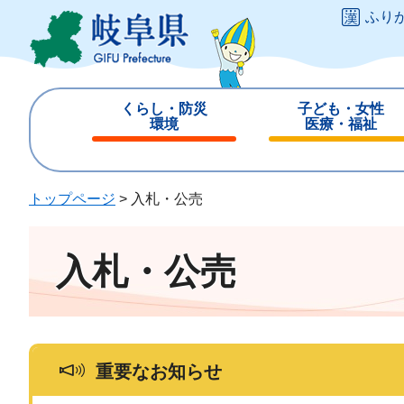
ペ
メ
ふり
ー
ニ
ジ
ュ
の
ー
先
を
くらし・防災
子ども・女性
頭
飛
環境
医療・福祉
で
ば
閉
閉
す
し
じ
じ
。
て
る
る
トップページ
>
入札・公売
本
文
へ
入札・公売
重要なお知らせ