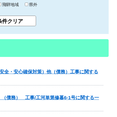
飛騨地域
県外
の安全・安心確保対策）他（債務）工事に関する
（債務） 工事/工河単第修暮6-1号に関する一