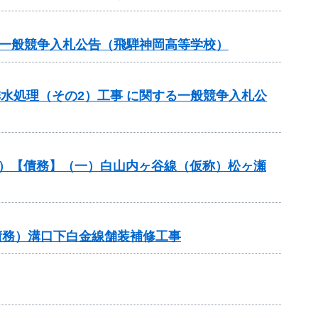
る一般競争入札公告（飛騨神岡高等学校）
排水処理（その2）工事 に関する一般競争入札公
般分）【債務】（一）白山内ヶ谷線（仮称）松ヶ瀬
債務）溝口下白金線舗装補修工事