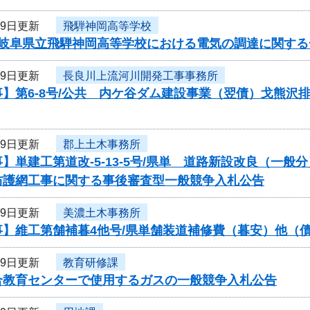
月9日更新
飛騨神岡高等学校
度岐阜県立飛騨神岡高等学校における電気の調達に関す
月9日更新
長良川上流河川開発工事事務所
】第6-8号/公共 内ケ谷ダム建設事業（翌債）戈熊沢
月9日更新
郡上土木事務所
】単建工第道改-5-13-5号/県単 道路新設改良（一
防護網工事に関する事後審査型一般競争入札公告
月9日更新
美濃土木事務所
事】維工第舗補暮4他号/県単舗装道補修費（暮安）他（
月9日更新
教育研修課
合教育センターで使用するガスの一般競争入札公告