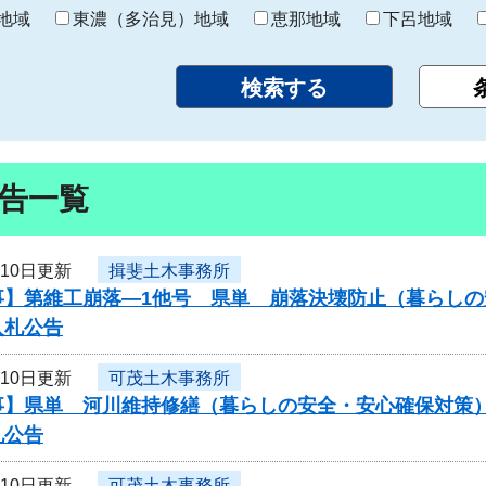
り
地域
東濃（多治見）地域
恵那地域
下呂地域
告一覧
月10日更新
揖斐土木事務所
事】第維工崩落―1他号 県単 崩落決壊防止（暮らし
入札公告
月10日更新
可茂土木事務所
事】県単 河川維持修繕（暮らしの安全・安心確保対策）
札公告
月10日更新
可茂土木事務所