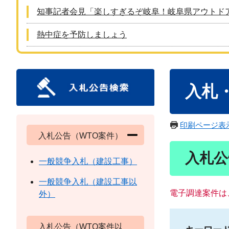
知事記者会見「楽しすぎるぞ岐阜！岐阜県アウトド
熱中症を予防しましょう
本
入札
文
印刷ページ表
入札公告（WTO案件）
入札公
一般競争入札（建設工事）
一般競争入札（建設工事以
電子調達案件は
外）
入札公告（WTO案件以