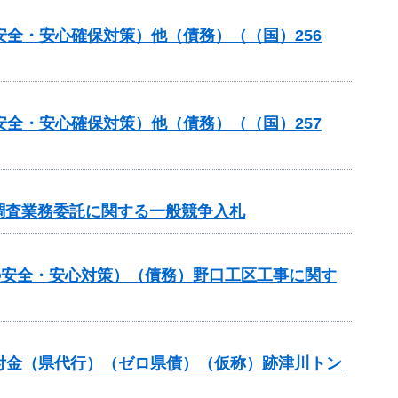
安全・安心確保対策）他（債務）（（国）256
安全・安心確保対策）他（債務）（（国）257
調査業務委託に関する一般競争入札
しの安全・安心対策）（債務）野口工区工事に関す
進交付金（県代行）（ゼロ県債）（仮称）跡津川トン