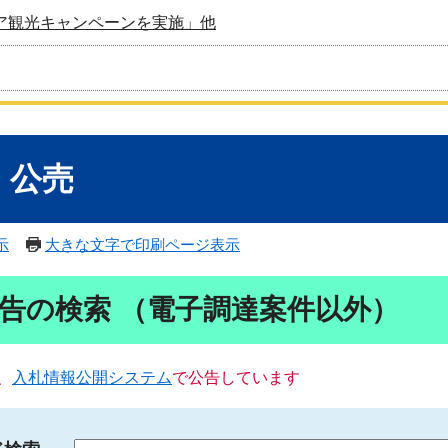
ア観光キャンペーンを実施」他
・公売
示
大きな文字で印刷ページ表示
告の検索 （電子調達案件以外）
、
入札情報公開システム
で公告しています