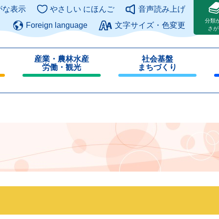
このページの本文へ
がな表示
やさしい にほんご
音声読み上げ
分類
Foreign language
文字サイズ・色変更
さが
産業・農林水産
社会基盤
労働・観光
まちづくり
閉
閉
じ
じ
る
る