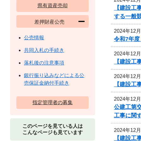
県有資産売却
【建設工
する一般
差押財産公売
2024年12
公売情報
令和7年
共同入札の手続き
2024年12
【建設工
落札後の注意事項
銀行振り込みなどによる公
2024年12
売保証金納付手続き
【建設工
2024年12
指定管理者の募集
公建工第交
工事に関
このページを見ている人は
2024年12
こんなページも見ています
【建設工