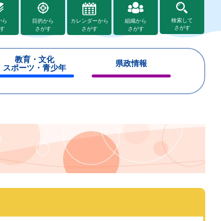
検索して
から
目的から
カレンダーから
組織から
さがす
す
さがす
さがす
さがす
教育・文化
県政情報
スポーツ・青少年
閉
閉
じ
じ
る
る