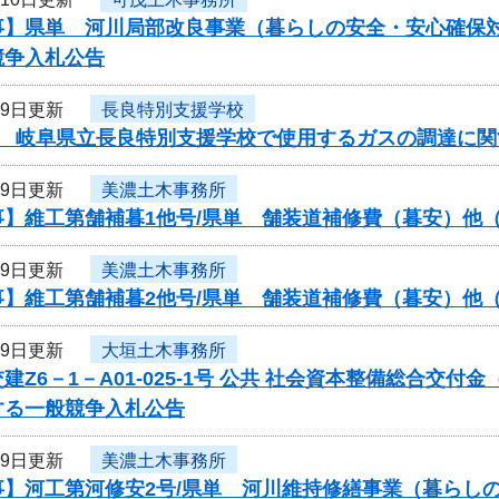
事】県単 河川局部改良事業（暮らしの安全・安心確保対
競争入札公告
月9日更新
長良特別支援学校
度 岐阜県立長良特別支援学校で使用するガスの調達に関
月9日更新
美濃土木事務所
事】維工第舗補暮1他号/県単 舗装道補修費（暮安）他
月9日更新
美濃土木事務所
事】維工第舗補暮2他号/県単 舗装道補修費（暮安）他
月9日更新
大垣土木事務所
建Z6－1－A01-025-1号 公共 社会資本整備総合交
する一般競争入札公告
月9日更新
美濃土木事務所
事】河工第河修安2号/県単 河川維持修繕事業（暮らし