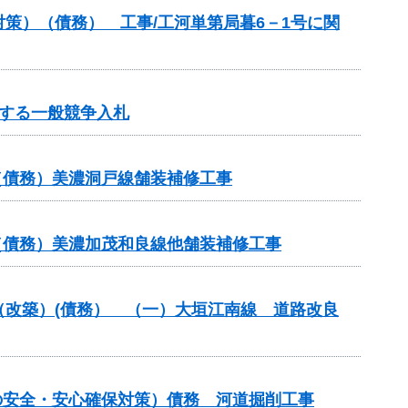
策）（債務） 工事/工河単第局暮6－1号に関
する一般競争入札
（債務）美濃洞戸線舗装補修工事
（債務）美濃加茂和良線他舗装補修工事
付金（改築）(債務） （一）大垣江南線 道路改良
の安全・安心確保対策）債務 河道掘削工事