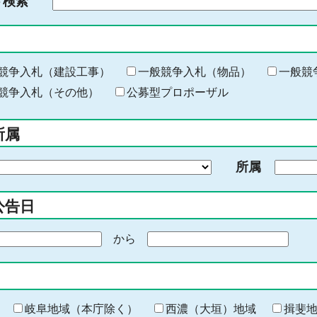
ド検索
検
索
す
る
キ
競争入札（建設工事）
一般競争入札（物品）
一般競
ー
競争入札（その他）
公募型プロポーザル
ワ
ー
所属
ド
を
所属
入
力
公告日
から
期
間
の
終
わ
岐阜地域（本庁除く）
西濃（大垣）地域
揖斐