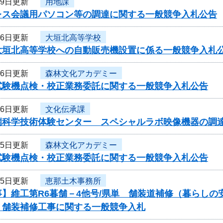
月9日更新
用地課
レス会議用パソコン等の調達に関する一般競争入札公告
月6日更新
大垣北高等学校
大垣北高等学校への自動販売機設置に係る一般競争入札
月6日更新
森林文化アカデミー
試験機点検・校正業務委託に関する一般競争入札公告
月6日更新
文化伝承課
端科学技術体験センター スペシャルラボ映像機器の調
月5日更新
森林文化アカデミー
試験機点検・校正業務委託に関する一般競争入札公告
月5日更新
恵那土木事務所
事】維工第R6暮舗－4他号/県単 舗装道補修（暮らし
）舗装補修工事に関する一般競争入札