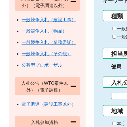
キーワー
外）（電子調達以外）
種類
一般競争入札（建設工事）
一般
一般競争入札（物品）
一般
一般競争入札（業務委託）
担当
一般競争入札（その他）
公募型プロポーザル
部局
入札
入札公告（WTO案件以
外）（電子調達）
期
間
電子調達（建設工事以外）
の
地域
始
入札参加資格
ま
本庁