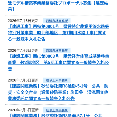
進モデル構築事業業務委託プロポーザル募集【選定結
果】
2026年7月6日更新
西濃農林事務所
【建設工事】西特第0801号 県営特定農業用管水路等
特別対策事業 時北部地区 第7期用水路工事に関す
る一般競争入札公告
2026年7月6日更新
西濃農林事務所
【建設工事】西ほ第0803号 県営経営体育成基盤整備
事業 牧2期地区 第5期工事に関する一般競争入札公
告
2026年7月6日更新
岐阜土木事務所
【建設関連業務】砂防委託第R8通砂-5-1号 公共 防
災・安全交付金（通常砂防事業）岩田谷 渓流調査他
業務委託に関する一般競争入札公告
2026年7月6日更新
岐阜土木事務所
【建設関連業務】砂防委託第R8急傾-57-1号 公共