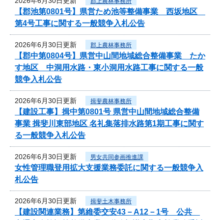
2026年6月30日更新
郡上農林事務所
【郡池第0801号】県営ため池等整備事業 西坂地区
第4号工事に関する一般競争入札公告
2026年6月30日更新
郡上農林事務所
【郡中第0804号】県営中山間地域総合整備事業 たか
す地区 中洞用水路・東小洞用水路工事に関する一般
競争入札公告
2026年6月30日更新
揖斐農林事務所
【建設工事】揖中第0801号 県営中山間地域総合整備
事業 揖斐川東部地区 名礼集落排水路第1期工事に関す
る一般競争入札公告
2026年6月30日更新
男女共同参画推進課
女性管理職登用拡大支援業務委託に関する一般競争入
札公告
2026年6月30日更新
揖斐土木事務所
【建設関連業務】第維委交安43－A12－1号 公共