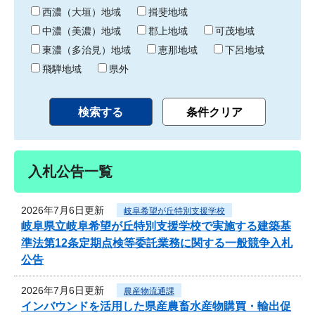
り
西濃（大垣）地域
揖斐地域
中濃（美濃）地域
郡上地域
可茂地域
東濃（多治見）地域
恵那地域
下呂地域
飛騨地域
県外
入札公告一覧
2026年7月6日更新
岐阜希望が丘特別支援学校
岐阜県立岐阜希望が丘特別支援学校で実施する建築基
準法第12条定期点検等委託業務に関する一般競争入札
公告
2026年7月6日更新
農産物流通課
インバウンドを活用した県産農畜水産物購買・輸出促