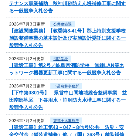
テナンス事業補助 秋神川砂防えん堤補修工事に関す
る一般競争入札公告
2026年7月3日更新
公共建築課
【建設関連業務】【教委第8-41号】郡上特別支援学校
施設整備事業の基本設計及び実施設計委託に関する一
般競争入札公告
2026年7月2日更新
消防学校
【建設工事】第2号／岐阜県消防学校 無線LAN等ネ
ットワーク機器更新工事に関する一般競争入札公告
2026年7月2日更新
下呂農林事務所
【下中第0801号】 県営中山間地域総合整備事業 益
田南部地区 下谷用水・笹洞防火水槽工事に関する一
般競争入札公告
2026年7月2日更新
恵那土木事務所
【建設工事】維工第43－047－8他号/公共 防災・安
全交付金（舗装道補修）他（（国）363号）舗装補修