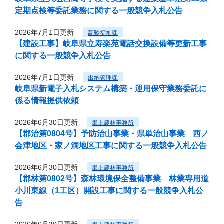
定期点検等委託業務に関する一般競争入札公告
2026年7月1日更新
高齢福祉課
【建設工事】岐阜県立寿楽苑電話交換設備等更新工事
に関する一般競争入札公告
2026年7月1日更新
出納管理課
岐阜県新電子入札システム構築・運用保守業務委託に
係る情報提供依頼
2026年6月30日更新
郡上農林事務所
【郡治第0804号】予防治山事業・県単治山事業 西ノ
会津地区・家ノ洞地区工事に関する一般競争入札公告
2026年6月30日更新
郡上農林事務所
【郡林第0802号】森林環境保全整備事業 林業専用道
小川東線（1工区）開設工事に関する一般競争入札公
告