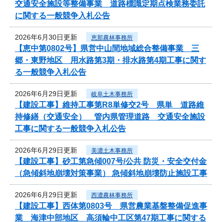
交通安全施設等整備事業 道路標識定期点検業務委託
に関する一般競争入札公告
2026年6月30日更新
恵那農林事務所
【恵中第0802号】県営中山間地域総合整備事業 三
郷・東野地区 用水路第3期・排水路第4期工事に関す
る一般競争入札公告
2026年6月29日更新
岐阜土木事務所
【建設工事】維持工事第R8単修交2号 県単 道路維
持修繕（交通安全） 管内県管理道路 交通安全施設
工事に関する一般競争入札公告
2026年6月29日更新
美濃土木事務所
【建設工事】砂工第急傾007号/公共 防災・安全交付金
（急傾斜地崩壊対策事業） 急傾斜地崩壊防止施設工事
2026年6月29日更新
西濃農林事務所
【建設工事】西体第0803号 県営農業基盤整備促進事
業 海津中部地区 高須輪中工区第47期工事に関する