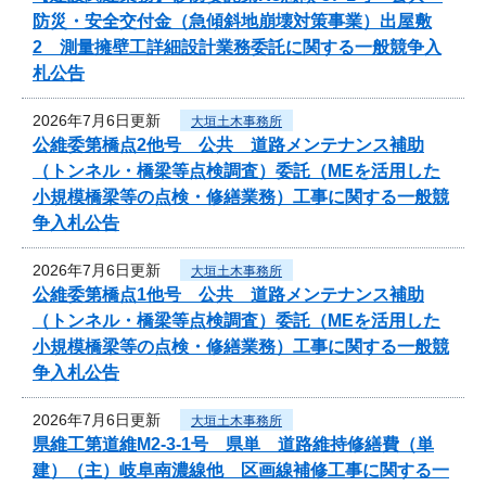
防災・安全交付金（急傾斜地崩壊対策事業）出屋敷
2 測量擁壁工詳細設計業務委託に関する一般競争入
札公告
2026年7月6日更新
大垣土木事務所
公維委第橋点2他号 公共 道路メンテナンス補助
（トンネル・橋梁等点検調査）委託（MEを活用した
小規模橋梁等の点検・修繕業務）工事に関する一般競
争入札公告
2026年7月6日更新
大垣土木事務所
公維委第橋点1他号 公共 道路メンテナンス補助
（トンネル・橋梁等点検調査）委託（MEを活用した
小規模橋梁等の点検・修繕業務）工事に関する一般競
争入札公告
2026年7月6日更新
大垣土木事務所
県維工第道維M2-3-1号 県単 道路維持修繕費（単
建）（主）岐阜南濃線他 区画線補修工事に関する一