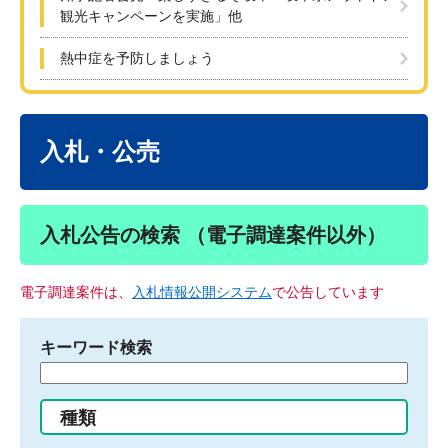
観光キャンペーンを実施」他
熱中症を予防しましょう
本
文
入札・公売
入札公告の検索 （電子調達案件以外）
電子調達案件は、
入札情報公開システム
で公告しています
キーワード検索
検
索
す
種類
る