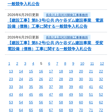
一般競争入札公告
2026年6月29日更新
長良川上流河川開発工事事務所
【建設工事】第8-3号/公共 内ケ谷ダム建設事業 電源
設備（債務）工事に関する一般競争入札公告
2026年6月29日更新
長良川上流河川開発工事事務所
【建設工事】第8-2号/公共 内ケ谷ダム建設事業 受変
電設備（債務）工事に関する一般競争入札公告
1
2
3
4
5
6
7
8
9
10
11
12
13
14
15
16
17
18
19
20
21
22
23
24
25
26
27
28
29
30
31
32
33
34
35
36
37
38
39
40
41
42
43
44
45
46
47
48
49
50
51
52
53
54
55
56
57
58
59
60
61
62
63
64
65
66
67
68
69
70
71
72