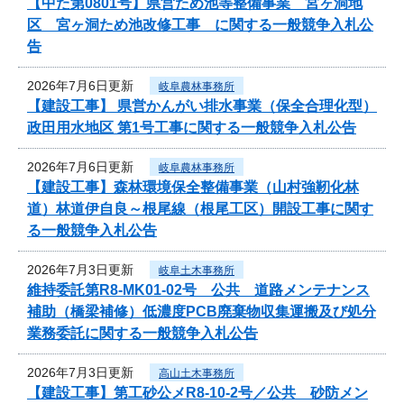
【中た第0801号】県営ため池等整備事業 宮ヶ洞地
区 宮ヶ洞ため池改修工事 に関する一般競争入札公
告
2026年7月6日更新
岐阜農林事務所
【建設工事】 県営かんがい排水事業（保全合理化型）
政田用水地区 第1号工事に関する一般競争入札公告
2026年7月6日更新
岐阜農林事務所
【建設工事】森林環境保全整備事業（山村強靭化林
道）林道伊自良～根尾線（根尾工区）開設工事に関す
る一般競争入札公告
2026年7月3日更新
岐阜土木事務所
維持委託第R8-MK01-02号 公共 道路メンテナンス
補助（橋梁補修）低濃度PCB廃棄物収集運搬及び処分
業務委託に関する一般競争入札公告
2026年7月3日更新
高山土木事務所
【建設工事】第工砂公メR8-10-2号／公共 砂防メン