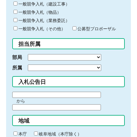
キ
一般競争入札（建設工事）
ー
一般競争入札（物品）
ワ
一般競争入札（業務委託）
ー
ド
一般競争入札（その他）
公募型プロポーザル
を
入
担当所属
力
部局
所属
入札公告日
期
から
間
期
の
間
始
地域
の
ま
終
り
わ
本庁
岐阜地域（本庁除く）