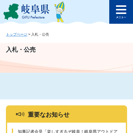
ペ
メ
このページの本文へ
ー
ニ
メ
ジ
ュ
ニ
の
ー
ュ
先
を
ー
頭
飛
トップページ
>
入札・公売
で
ば
す
し
入札・公売
。
て
本
文
へ
重要なお知らせ
知事記者会見「楽しすぎるぞ岐阜！岐阜県アウトドア