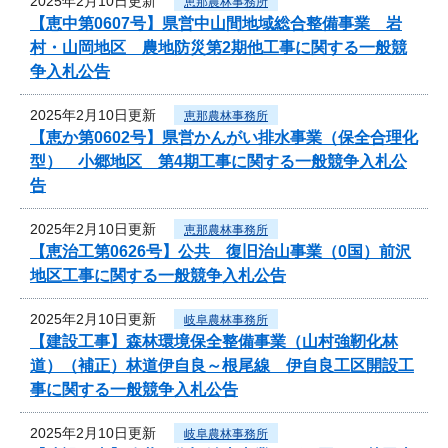
2025年2月10日更新
恵那農林事務所
【恵中第0607号】県営中山間地域総合整備事業 岩
村・山岡地区 農地防災第2期他工事に関する一般競
争入札公告
2025年2月10日更新
恵那農林事務所
【恵か第0602号】県営かんがい排水事業（保全合理化
型） 小郷地区 第4期工事に関する一般競争入札公
告
2025年2月10日更新
恵那農林事務所
【恵治工第0626号】公共 復旧治山事業（0国）前沢
地区工事に関する一般競争入札公告
2025年2月10日更新
岐阜農林事務所
【建設工事】森林環境保全整備事業（山村強靭化林
道）（補正）林道伊自良～根尾線 伊自良工区開設工
事に関する一般競争入札公告
2025年2月10日更新
岐阜農林事務所