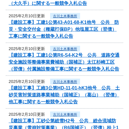
（大久手）に関する一般競争入札公告
2025年2月10日更新
古川土木事務所
【建設工事】工建1公第43-A01-68-K1他号 公共 防
災・安全交付金（種蔵打保BP）他塩屋工区（翌債）
工事に関する一般競争入札公告
2025年2月10日更新
古川土木事務所
【建設工事】工建1公第R6-S4-K2号 公共 道路交通
安全施設等整備事業費補助（国補正）太江杉崎工区
（翌債）付属施設整備工事に関する一般競争入札公告
2025年2月10日更新
古川土木事務所
【建設工事】工維3公第HD-11-01-hK3他号 公共 土
砂災害対策道路事業補助（国補正）（葛山）（翌債）
他工事に関する一般競争入札公告
2025年2月10日更新
古川土木事務所
【建設工事】工砂公第総雪H2号 公共 総合流域防
災事業（雪崩対策事業）（R6国補正）（翌債）桂上1