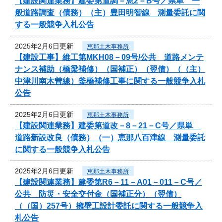
【建設関連業務】建委第道調－恵2－B号／県単 一
般道路調査（債務）（主）豊田明智線 測量委託に関
する一般競争入札公告
2025年2月6日更新
恵那土木事務所
【建設工事】維工第MKH08－09号/公共 道路メンテ
ナンス補助（橋梁補修）（国補正）（翌債）（（主）
中津川南木曽線）釜橋補修工事に関する一般競争入札
公告
2025年2月6日更新
恵那土木事務所
【建設関連業務】建委第道改－8－21－C号／県単
道路新設改良（債務）（一）恵那八百津線 測量委託
に関する一般競争入札公告
2025年2月6日更新
恵那土木事務所
【建設関連業務】建委第R6－11－A01－011－C号／
公共 防災・安全交付金（国補正分）（翌債）
（（国）257号）擁壁工設計委託に関する一般競争入
札公告