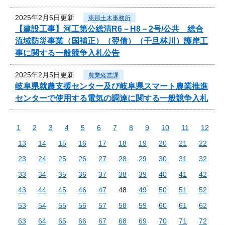
2025年2月6日更新
恵那土木事務所
【建設工事】河工第公総清R6－H8－2号/公共 総合
流域防災事業（国補正）（翌債）（千旦林川）護岸工
事に関する一般競争入札公告
2025年2月5日更新
農業経営課
岐阜県就農支援センター及び岐阜県スマート農業推進
センターで使用する電気の調達に関する一般競争入札
1
2
3
4
5
6
7
8
9
10
11
12
13
14
15
16
17
18
19
20
21
22
23
24
25
26
27
28
29
30
31
32
33
34
35
36
37
38
39
40
41
42
43
44
45
46
47
48
49
50
51
52
53
54
55
56
57
58
59
60
61
62
63
64
65
66
67
68
69
70
71
72