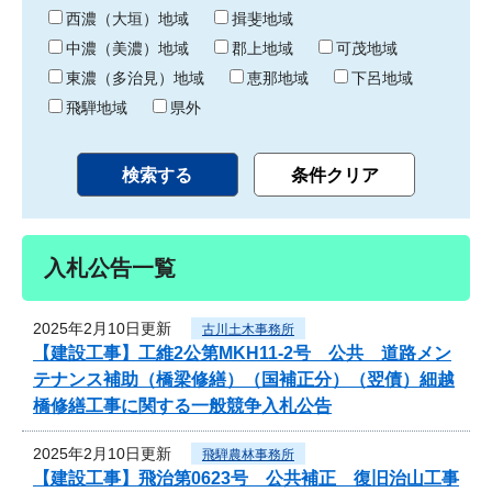
り
西濃（大垣）地域
揖斐地域
中濃（美濃）地域
郡上地域
可茂地域
東濃（多治見）地域
恵那地域
下呂地域
飛騨地域
県外
入札公告一覧
2025年2月10日更新
古川土木事務所
【建設工事】工維2公第MKH11-2号 公共 道路メン
テナンス補助（橋梁修繕）（国補正分）（翌債）細越
橋修繕工事に関する一般競争入札公告
2025年2月10日更新
飛騨農林事務所
【建設工事】飛治第0623号 公共補正 復旧治山工事