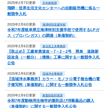
2025年2月7日更新
文化創造課
飛騨・世界生活文化センターへの自動販売機に係る一
般競争入札
2025年2月6日更新
海津特別支援学校
令和7年度岐阜県立海津特別支援学校で使用するLPガ
ス（プロパンガス）の調達（単価契約）
2025年2月6日更新
多治見土木事務所
【取止め】工建単第道改－7－2－2号 県単 道路新
設改良（一般分）（債務）工事に関する一般競争入札
公告
2025年2月6日更新
流域浄水事務所
【流域浄水事務所】カラー・モノクロ電子複合機の電
子複写料（単価契約）に関する一般競争入札公告
2025年2月6日更新
家畜防疫対策課
令和7年度動物用生物学的製剤及び消毒薬品の購入
（単価契約）に関する一般競争入札公告