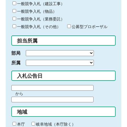
キ
一般競争入札（建設工事）
ー
一般競争入札（物品）
ワ
一般競争入札（業務委託）
ー
ド
一般競争入札（その他）
公募型プロポーザル
を
入
担当所属
力
部局
所属
入札公告日
期
から
間
期
の
間
始
地域
の
ま
終
り
わ
本庁
岐阜地域（本庁除く）