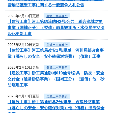
雪崩防護壁工事に関する一般競争入札公告
2025年2月10日更新
美濃土木事務所
【建設工事】河工第総流防H2号/公共 総合流域防災
事業（国補正分）（翌債）雨量観測所・水位局デジタ
ル化更新工事
2025年2月10日更新
美濃土木事務所
【建設工事】河工第局改安1号/県単 河川局部改良事
業（暮らしの安全・安心確保対策費）（債務）工事
2025年2月10日更新
美濃土木事務所
【建設工事】砂工第通砂補019他号/公共 防災・安全
交付金（通常砂防事業）（国補正分）（翌債）他 砂
防堰堤工事
2025年2月10日更新
美濃土木事務所
【建設工事】砂工第通砂暮2号/県単 通常砂防事業
（暮らしの安全・安心確保対策）他（債務）渓流保全