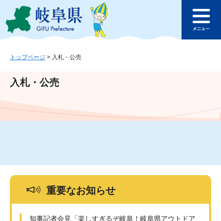
ペ
メ
このページの本文へ
ー
ニ
メ
ジ
ュ
ニ
の
ー
ュ
先
を
ー
頭
飛
トップページ
>
入札・公売
で
ば
す
し
入札・公売
。
て
本
文
へ
重要なお知らせ
知事記者会見「楽しすぎるぞ岐阜！岐阜県アウトドア