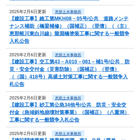
2025年2月6日更新
恵那土木事務所
【建設工事】維工第MKH08－05号/公共 道路メンテ
ナンス補助（橋梁補修）（国補正）（翌債）（（主）
恵那蛭川東白川線）龍淵橋塗装工事に関する一般競争
入札公告
2025年2月6日更新
恵那土木事務所
【建設工事】交工第43－A010－081－補1号/公共 防
災・安全交付金（災害防除）（国補正）（翌債）
（（国）418号）高盛土対策工事に関する一般競争入
札公告
2025年2月6日更新
恵那土木事務所
【建設工事】砂工第公急34他号/公共 防災・安全交
付金（急傾斜地崩壊対策事業）（国補正）（八重洞）
工事に関する一般競争入札公告
2025年2月6日更新
恵那土木事務所