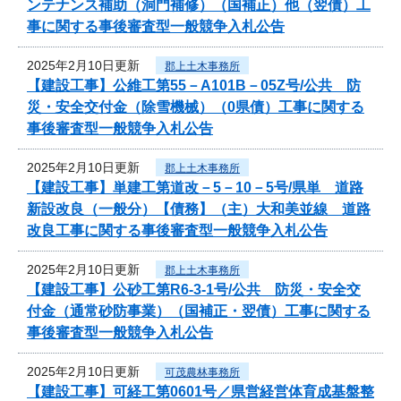
ンテナンス補助（洞門補修）（国補正）他（翌債）工
事に関する事後審査型一般競争入札公告
2025年2月10日更新
郡上土木事務所
【建設工事】公維工第55－A101B－05Z号/公共 防
災・安全交付金（除雪機械）（0県債）工事に関する
事後審査型一般競争入札公告
2025年2月10日更新
郡上土木事務所
【建設工事】単建工第道改－5－10－5号/県単 道路
新設改良（一般分）【債務】（主）大和美並線 道路
改良工事に関する事後審査型一般競争入札公告
2025年2月10日更新
郡上土木事務所
【建設工事】公砂工第R6-3-1号/公共 防災・安全交
付金（通常砂防事業）（国補正・翌債）工事に関する
事後審査型一般競争入札公告
2025年2月10日更新
可茂農林事務所
【建設工事】可経工第0601号／県営経営体育成基盤整