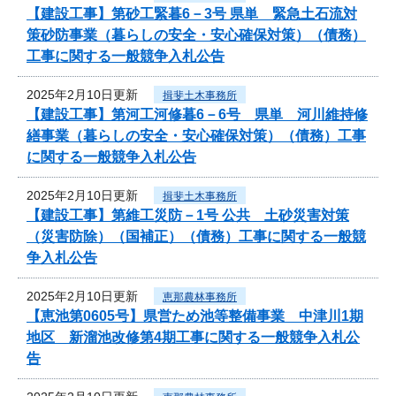
【建設工事】第砂工緊暮6－3号 県単 緊急土石流対
策砂防事業（暮らしの安全・安心確保対策）（債務）
工事に関する一般競争入札公告
2025年2月10日更新
揖斐土木事務所
【建設工事】第河工河修暮6－6号 県単 河川維持修
繕事業（暮らしの安全・安心確保対策）（債務）工事
に関する一般競争入札公告
2025年2月10日更新
揖斐土木事務所
【建設工事】第維工災防－1号 公共 土砂災害対策
（災害防除）（国補正）（債務）工事に関する一般競
争入札公告
2025年2月10日更新
恵那農林事務所
【恵池第0605号】県営ため池等整備事業 中津川1期
地区 新溜池改修第4期工事に関する一般競争入札公
告