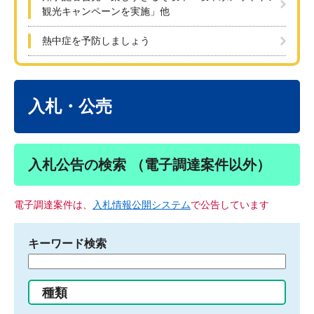
観光キャンペーンを実施」他
熱中症を予防しましょう
本
文
入札・公売
入札公告の検索 （電子調達案件以外）
電子調達案件は、
入札情報公開システム
で公告しています
キーワード検索
検
索
す
種類
る