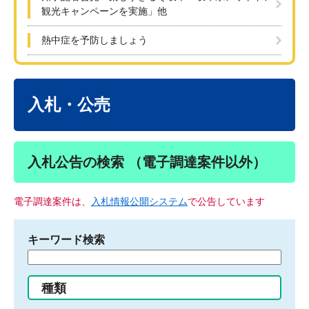
観光キャンペーンを実施」他
熱中症を予防しましょう
本
文
入札・公売
入札公告の検索 （電子調達案件以外）
電子調達案件は、
入札情報公開システム
で公告しています
キーワード検索
検
索
す
種類
る