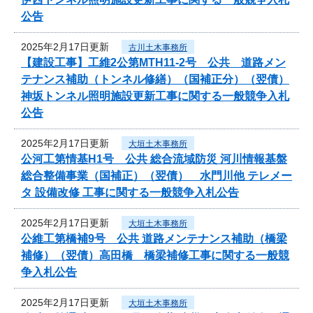
公告
2025年2月17日更新
古川土木事務所
【建設工事】工維2公第MTH11-2号 公共 道路メン
テナンス補助（トンネル修繕）（国補正分）（翌債）
神坂トンネル照明施設更新工事に関する一般競争入札
公告
2025年2月17日更新
大垣土木事務所
公河工第情基H1号 公共 総合流域防災 河川情報基盤
総合整備事業（国補正）（翌債） 水門川他 テレメー
タ 設備改修 工事に関する一般競争入札公告
2025年2月17日更新
大垣土木事務所
公維工第橋補9号 公共 道路メンテナンス補助（橋梁
補修）（翌債）高田橋 橋梁補修工事に関する一般競
争入札公告
2025年2月17日更新
大垣土木事務所