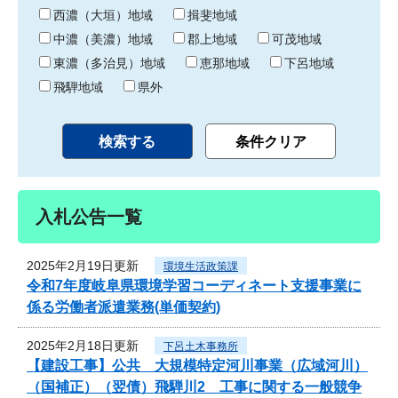
り
西濃（大垣）地域
揖斐地域
中濃（美濃）地域
郡上地域
可茂地域
東濃（多治見）地域
恵那地域
下呂地域
飛騨地域
県外
入札公告一覧
2025年2月19日更新
環境生活政策課
令和7年度岐阜県環境学習コーディネート支援事業に
係る労働者派遣業務(単価契約)
2025年2月18日更新
下呂土木事務所
【建設工事】公共 大規模特定河川事業（広域河川）
（国補正）（翌債）飛騨川2 工事に関する一般競争