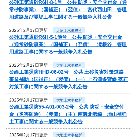
公砂工第通砂R6H-8-1号 公共 防災・安全交付金（通
常砂防事業）（国補正）（翌債） 宮代西山田 管理
用道路及び堰堤工事に関する一般競争入札公告
2025年2月17日更新
大垣土木事務所
公砂工第通砂R6H-5-1他号 公共 防災・安全交付金
（通常砂防事業）（国補正）（翌債） 滝根谷 管理
用道路工事に関する一般競争入札公告
2025年2月17日更新
大垣土木事務所
公維工第災防HHD-06-02号 公共 土砂災害対策道路
事業補助（国補正）（翌債）（一）上石津多賀線 落石
対策工事に関する一般競争入札公告
2025年2月17日更新
大垣土木事務所
公維工第災防55-A01-003-2号 公共 防災・安全交付
金（災害防除）（翌債）（主）南濃北勢線 地山補強
土工事に関する一般競争入札公告
2025年2月17日更新
大垣土木事務所