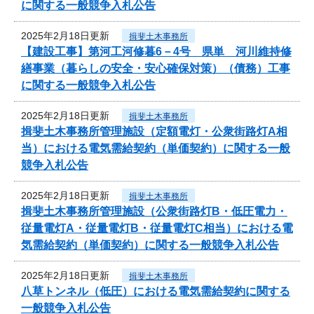
に関する一般競争入札公告
2025年2月18日更新
揖斐土木事務所
【建設工事】第河工河修暮6－4号 県単 河川維持修
繕事業（暮らしの安全・安心確保対策）（債務）工事
に関する一般競争入札公告
2025年2月18日更新
揖斐土木事務所
揖斐土木事務所管理施設（定額電灯・公衆街路灯A相
当）における電気需給契約（単価契約）に関する一般
競争入札公告
2025年2月18日更新
揖斐土木事務所
揖斐土木事務所管理施設（公衆街路灯B・低圧電力・
従量電灯A・従量電灯B・従量電灯C相当）における電
気需給契約（単価契約）に関する一般競争入札公告
2025年2月18日更新
揖斐土木事務所
八草トンネル（低圧）における電気需給契約に関する
一般競争入札公告