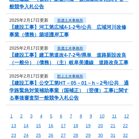
般競争入札公告
2025年2月17日更新
美濃土木事務所
【建設工事】河工第広域4-1-2号/公共 広域河川改修
事業（債務）築堤護岸工事
2025年2月17日更新
美濃土木事務所
【建設工事】建工第道改4-7-2号/県単 道路新設改良
（一般分）（債務）（主）岐阜美濃線 道路改良工事
2025年2月17日更新
郡上土木事務所
【建設工事】公交工第HT－05－01－h－2号/公共 通
学路緊急対策補助事業（国補正）（翌債）工事に関す
る事後審査型一般競争入札公告
1
2
3
4
5
6
7
8
9
10
11
12
13
14
15
16
17
18
19
20
21
22
23
24
25
26
27
28
29
30
31
32