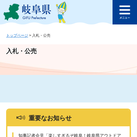
ペ
メ
このページの本文へ
ー
ニ
メ
ジ
ュ
ニ
の
ー
ュ
先
を
ー
頭
飛
トップページ
>
入札・公売
で
ば
す
し
入札・公売
。
て
本
文
へ
重要なお知らせ
知事記者会見「楽しすぎるぞ岐阜！岐阜県アウトドア