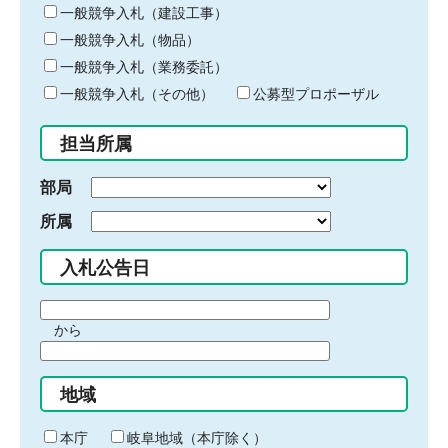
キ
一般競争入札（建設工事）
ー
一般競争入札（物品）
ワ
一般競争入札（業務委託）
ー
ド
一般競争入札（その他）
公募型プロポーザル
を
入
担当所属
力
部局
所属
入札公告日
期
から
間
期
の
間
始
地域
の
ま
終
り
わ
本庁
岐阜地域（本庁除く）