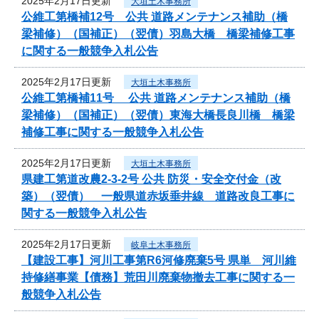
2025年2月17日更新
大垣土木事務所
公維工第橋補12号 公共 道路メンテナンス補助（橋
梁補修）（国補正）（翌債）羽島大橋 橋梁補修工事
に関する一般競争入札公告
2025年2月17日更新
大垣土木事務所
公維工第橋補11号 公共 道路メンテナンス補助（橋
梁補修）（国補正）（翌債）東海大橋長良川橋 橋梁
補修工事に関する一般競争入札公告
2025年2月17日更新
大垣土木事務所
県建工第道改農2-3-2号 公共 防災・安全交付金（改
築）（翌債） 一般県道赤坂垂井線 道路改良工事に
関する一般競争入札公告
2025年2月17日更新
岐阜土木事務所
【建設工事】河川工事第R6河修廃棄5号 県単 河川維
持修繕事業【債務】荒田川廃棄物撤去工事に関する一
般競争入札公告