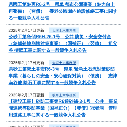
県園工第魅再R6-2号 県単 都市公園事業（魅力向上
再整備）（翌債） 養老公園園内施設修繕工事に関す
る一般競争入札公告
2025年2月17日更新
大垣土木事務所
公砂工第急傾R6H-26-1号 公共 防災・安全交付金
（急傾斜地崩壊対策事業）（国補正）（翌債） 祖父
谷 擁壁工事に関する一般競争入札公告
2025年2月17日更新
大垣土木事務所
県砂工第緊土暮安R6-3号 県単 緊急土石流対策砂防
事業（暮らしの安全・安心確保対策）（債務） 志津
南谷他 除石工事に関する一般競争入札公告
2025年2月17日更新
岐阜土木事務所
【建設工事】砂防工事第R6通砂補-3-1号 公共 事業
間連携等砂防事業（国補正分）【翌債】冠者洞 管理
用道路工事に関する一般競争入札公告