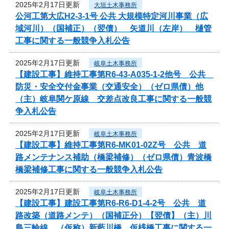
2025年2月17日更新
大垣土木事務所
公河工第大広H2-3-1号 公共 大規模特定河川事業（広
域河川）（国補正）（翌債） 矢道川（左岸） 樋管
工事に関する一般競争入札公告
2025年2月17日更新
岐阜土木事務所
【建設工事】維持工事第R6-43-A035-1-2他号 公共
防災・安全交付金事業（交通安全）（ゼロ県債）他
（主）岐阜関ケ原線 交差点改良工事に関する一般競
争入札公告
2025年2月17日更新
岐阜土木事務所
【建設工事】維持工事第R6-MK01-02Z号 公共 道
路メンテナンス補助（橋梁補修）（ゼロ県債）青波橋
橋梁補修工事に関する一般競争入札公告
2025年2月17日更新
岐阜土木事務所
【建設工事】建設工事第R6-R6-D1-4-2号 公共 道
路改築（道路メンテ）（国補正分）【翌債】（主）川
島三輪線 （仮称）新藍川橋 仮桟橋工事に関する一