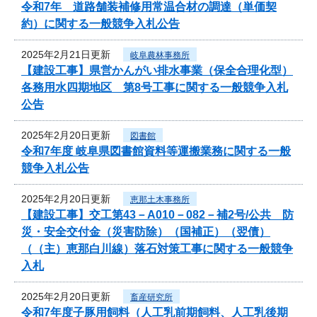
令和7年 道路舗装補修用常温合材の調達（単価契
約）に関する一般競争入札公告
2025年2月21日更新
岐阜農林事務所
【建設工事】県営かんがい排水事業（保全合理化型）
各務用水四期地区 第8号工事に関する一般競争入札
公告
2025年2月20日更新
図書館
令和7年度 岐阜県図書館資料等運搬業務に関する一般
競争入札公告
2025年2月20日更新
恵那土木事務所
【建設工事】交工第43－A010－082－補2号/公共 防
災・安全交付金（災害防除）（国補正）（翌債）
（（主）恵那白川線）落石対策工事に関する一般競争
入札
2025年2月20日更新
畜産研究所
令和7年度子豚用飼料（人工乳前期飼料、人工乳後期