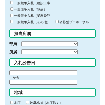
キ
一般競争入札（建設工事）
ー
一般競争入札（物品）
ワ
一般競争入札（業務委託）
ー
ド
一般競争入札（その他）
公募型プロポーザル
を
入
担当所属
力
部局
所属
入札公告日
期
から
間
期
の
間
始
地域
の
ま
終
り
わ
本庁
岐阜地域（本庁除く）