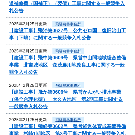
道補修費（国補正）（翌債）工事に関する一般競争入
札公告
2025年2月25日更新
飛騨農林事務所
【建設工事】飛治第0627号 公共ゼロ国 復旧治山工
事（下嶋）に関する一般競争入札公告
2025年2月25日更新
飛騨農林事務所
【建設工事】飛中第0609号 県営中山間地域総合整備
事業 北吉城地区 森茂農用地改良工事に関する一般
競争入札公告
2025年2月25日更新
飛騨農林事務所
【建設工事】飛か第0606号 県営かんがい排水事業
（保全合理化型） 大久古地区 第2期工事に関する
一般競争入札公告
2025年2月25日更新
飛騨農林事務所
【建設工事】飛経第0602号 県営経営体育成基盤整備
事業 杉崎1期地区 第3号工事に関する一般競争入札