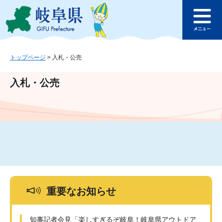
ペ
メ
このページの本文へ
ー
ニ
メ
ジ
ュ
ニ
の
ー
ュ
先
を
ー
頭
飛
トップページ
>
入札・公売
で
ば
す
し
入札・公売
。
て
本
文
へ
重要なお知らせ
知事記者会見「楽しすぎるぞ岐阜！岐阜県アウトドア