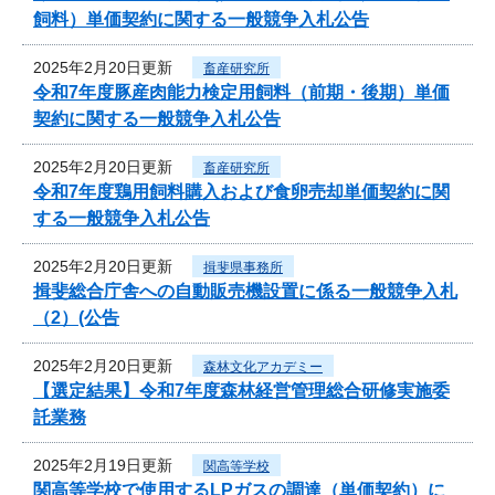
飼料）単価契約に関する一般競争入札公告
2025年2月20日更新
畜産研究所
令和7年度豚産肉能力検定用飼料（前期・後期）単価
契約に関する一般競争入札公告
2025年2月20日更新
畜産研究所
令和7年度鶏用飼料購入および食卵売却単価契約に関
する一般競争入札公告
2025年2月20日更新
揖斐県事務所
揖斐総合庁舎への自動販売機設置に係る一般競争入札
（2）(公告
2025年2月20日更新
森林文化アカデミー
【選定結果】令和7年度森林経営管理総合研修実施委
託業務
2025年2月19日更新
関高等学校
関高等学校で使用するLPガスの調達（単価契約）に