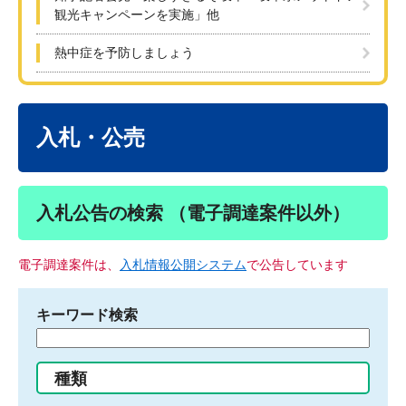
観光キャンペーンを実施」他
熱中症を予防しましょう
本
文
入札・公売
入札公告の検索 （電子調達案件以外）
電子調達案件は、
入札情報公開システム
で公告しています
キーワード検索
検
索
す
種類
る