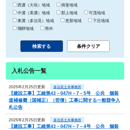
り
西濃（大垣）地域
揖斐地域
中濃（美濃）地域
郡上地域
可茂地域
東濃（多治見）地域
恵那地域
下呂地域
飛騨地域
県外
入札公告一覧
2025年2月25日更新
多治見土木事務所
【建設工事】工維第43－047H－7－5号 公共 舗装
道補修費（国補正）（翌債）工事に関する一般競争入
札公告
2025年2月25日更新
多治見土木事務所
【建設工事】工維第43－047H－7－4号 公共 舗装