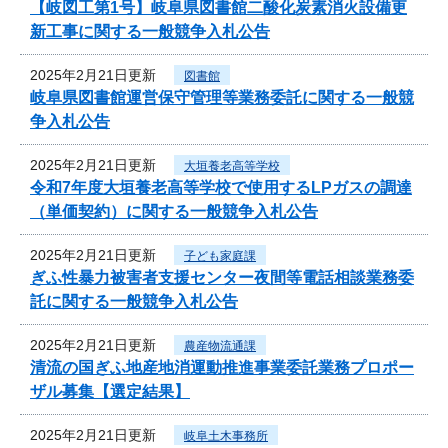
【岐図工第1号】岐阜県図書館二酸化炭素消火設備更
新工事に関する一般競争入札公告
2025年2月21日更新
図書館
岐阜県図書館運営保守管理等業務委託に関する一般競
争入札公告
2025年2月21日更新
大垣養老高等学校
令和7年度大垣養老高等学校で使用するLPガスの調達
（単価契約）に関する一般競争入札公告
2025年2月21日更新
子ども家庭課
ぎふ性暴力被害者支援センター夜間等電話相談業務委
託に関する一般競争入札公告
2025年2月21日更新
農産物流通課
清流の国ぎふ地産地消運動推進事業委託業務プロポー
ザル募集【選定結果】
2025年2月21日更新
岐阜土木事務所