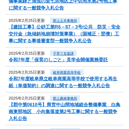
備事業緑と清流の里七宗地区上中切用水第2号他工事
に関する一般競争入札公告
2025年2月25日更新
郡上土木事務所
【建設工事】公砂工第R6－87－3号/公共 防災・安全
交付金（急傾斜地崩壊対策事業）（国補正・翌債）工
事に関する事後審査型一般競争入札公告
2025年2月25日更新
子育て支援課
令和7年度「保育のしごと」見学会開催業務委託
2025年2月25日更新
岐阜商業高等学校
令和7年度岐阜県立岐阜商業高等学校で使用する再生
紙（単価契約）の調達に関する一般競争入札公告
2025年2月25日更新
郡上農林事務所
【郡中第0610号】県営中山間地域総合整備事業 白鳥
南東部地区 小向集落道第2号工事に関する一般競争
入札公告