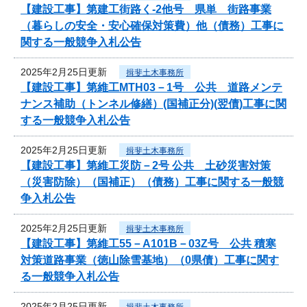
【建設工事】第建工街路く-2他号 県単 街路事業
（暮らしの安全・安心確保対策費）他（債務）工事に
関する一般競争入札公告
2025年2月25日更新
揖斐土木事務所
【建設工事】第維工MTH03－1号 公共 道路メンテ
ナンス補助（トンネル修繕）(国補正分)(翌債)工事に関
する一般競争入札公告
2025年2月25日更新
揖斐土木事務所
【建設工事】第維工災防－2号 公共 土砂災害対策
（災害防除）（国補正）（債務）工事に関する一般競
争入札公告
2025年2月25日更新
揖斐土木事務所
【建設工事】第維工55－A101B－03Z号 公共 積寒
対策道路事業（徳山除雪基地）（0県債）工事に関す
る一般競争入札公告
2025年2月25日更新
揖斐土木事務所