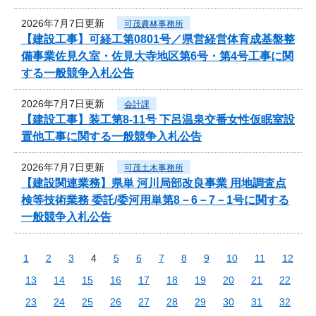
2026年7月7日更新
可茂農林事務所
【建設工事】可経工第0801号／県営経営体育成基盤整
備事業佐見久室・佐見大寺地区第6号・第4号工事に関
する一般競争入札公告
2026年7月7日更新
会計課
【建設工事】装工第8-11号 下呂温泉交番女性仮眠室設
置他工事に関する一般競争入札公告
2026年7月7日更新
可茂土木事務所
【建設関連業務】県単 河川局部改良事業 用地調査点
検等技術業務 委託/委河用単第8－6－7－1号に関する
一般競争入札公告
1
2
3
4
5
6
7
8
9
10
11
12
13
14
15
16
17
18
19
20
21
22
23
24
25
26
27
28
29
30
31
32