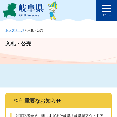
ペ
メ
このページの本文へ
ー
ニ
メ
ジ
ュ
ニ
の
ー
ュ
先
を
ー
頭
飛
トップページ
>
入札・公売
で
ば
す
し
入札・公売
。
て
本
文
へ
重要なお知らせ
知事記者会見「楽しすぎるぞ岐阜！岐阜県アウトドア