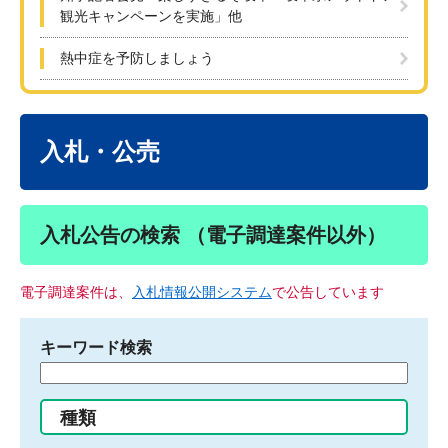
観光キャンペーンを実施」他
熱中症を予防しましょう
本
文
入札・公売
入札公告の検索 （電子調達案件以外）
電子調達案件は、
入札情報公開システム
で公告しています
キーワード検索
検
索
す
種類
る