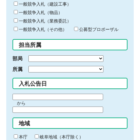
キ
一般競争入札（建設工事）
ー
一般競争入札（物品）
ワ
一般競争入札（業務委託）
ー
ド
一般競争入札（その他）
公募型プロポーザル
を
入
担当所属
力
部局
所属
入札公告日
期
から
間
期
の
間
始
地域
の
ま
終
り
わ
本庁
岐阜地域（本庁除く）