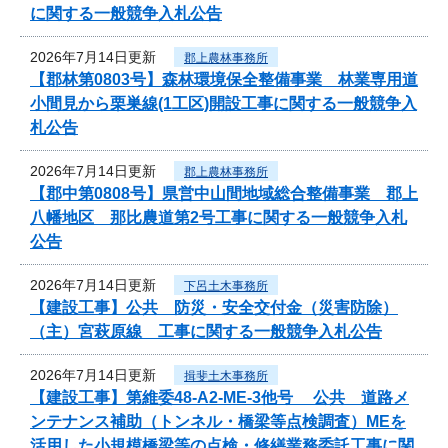
に関する一般競争入札公告
2026年7月14日更新
郡上農林事務所
【郡林第0803号】森林環境保全整備事業 林業専用道
小間見から栗巣線(1工区)開設工事に関する一般競争入
札公告
2026年7月14日更新
郡上農林事務所
【郡中第0808号】県営中山間地域総合整備事業 郡上
八幡地区 那比農道第2号工事に関する一般競争入札
公告
2026年7月14日更新
下呂土木事務所
【建設工事】公共 防災・安全交付金（災害防除）
（主）宮萩原線 工事に関する一般競争入札公告
2026年7月14日更新
揖斐土木事務所
【建設工事】第維委48-A2-ME-3他号 公共 道路メ
ンテナンス補助（トンネル・橋梁等点検調査）MEを
活用した小規模橋梁等の点検・修繕業務委託工事に関