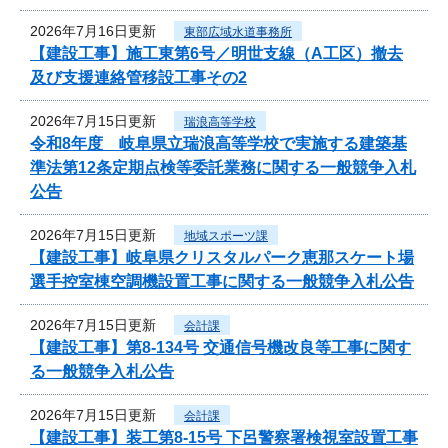
2026年7月16日更新
東部広域水道事務所
【建設工事】施工東第6号／明世支線（A工区）撤去
及び支援連絡管移設工事その2
2026年7月15日更新
瑞浪高等学校
令和8年度 岐阜県立瑞浪高等学校で実施する建築基
準法第12条定期点検等委託業務に関する一般競争入札
公告
2026年7月15日更新
地域スポーツ課
【建設工事】岐阜県クリスタルパーク恵那スケート場
選手控室棟空調機設置工事に関する一般競争入札公告
2026年7月15日更新
会計課
【建設工事】第8-134号 交通信号機改良等工事に関す
る一般競争入札公告
2026年7月15日更新
会計課
【建設工事】装工第8-15号 下呂警察署検視室設置工事