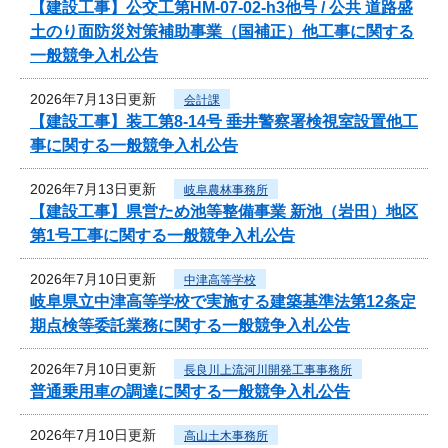
【建設工事】公交工第HM-07-02-h3他号 / 公共 道路盛
土のり面防災対策補助事業（国補正）他工事に関する
一般競争入札公告
2026年7月13日更新
会計課
【建設工事】装工第8-14号 垂井警察署検視室設置他工
事に関する一般競争入札公告
2026年7月13日更新
岐阜農林事務所
【建設工事】県営ため池等整備事業 新池（岩田）地区
第1号工事に関する一般競争入札公告
2026年7月10日更新
中津高等学校
岐阜県立中津高等学校で実施する建築基準法第12条定
期点検等委託業務に関する一般競争入札公告
2026年7月10日更新
長良川上流河川開発工事事務所
普通乗用車の調達に関する一般競争入札公告
2026年7月10日更新
高山土木事務所