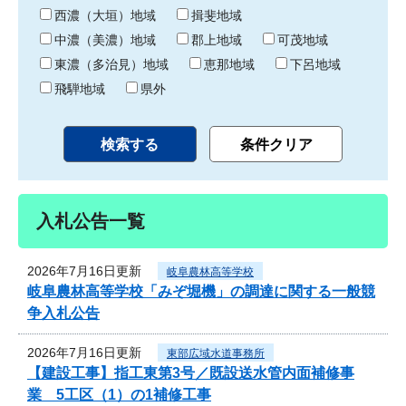
り
西濃（大垣）地域
揖斐地域
中濃（美濃）地域
郡上地域
可茂地域
東濃（多治見）地域
恵那地域
下呂地域
飛騨地域
県外
入札公告一覧
2026年7月16日更新
岐阜農林高等学校
岐阜農林高等学校「みぞ堀機」の調達に関する一般競
争入札公告
2026年7月16日更新
東部広域水道事務所
【建設工事】指工東第3号／既設送水管内面補修事
業 5工区（1）の1補修工事