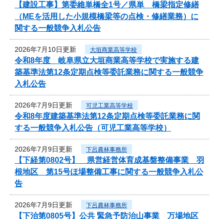
【建設工事】第委維単橋全1号／県単 橋梁指定修繕
（MEを活用した小規模橋梁等の点検・修繕業務）に
関する一般競争入札公告
2026年7月10日更新
大垣商業高等学校
令和8年度 岐阜県立大垣商業高等学校で実施する建
築基準法第12条定期点検等委託業務に関する一般競争
入札公告
2026年7月9日更新
可児工業高等学校
令和8年度建築基準法第12条定期点検等委託業務に関
する一般競争入札公告（可児工業高等学校）
2026年7月9日更新
下呂農林事務所
【下経第0802号】 県営経営体育成基盤整備事業 羽
根地区 第15号ほ場整備工事に関する一般競争入札公
告
2026年7月9日更新
下呂農林事務所
【下治第0805号】公共 緊急予防治山事業 万場地区