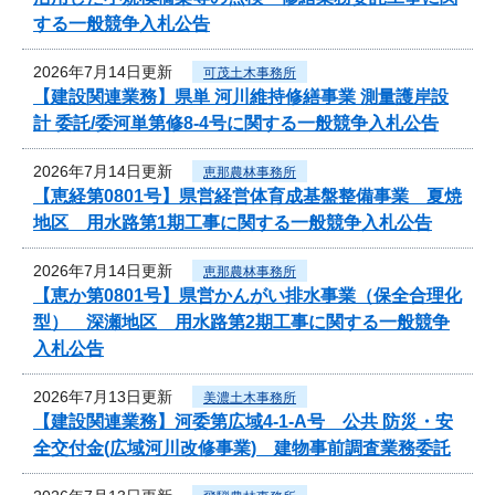
する一般競争入札公告
2026年7月14日更新
可茂土木事務所
【建設関連業務】県単 河川維持修繕事業 測量護岸設
計 委託/委河単第修8-4号に関する一般競争入札公告
2026年7月14日更新
恵那農林事務所
【恵経第0801号】県営経営体育成基盤整備事業 夏焼
地区 用水路第1期工事に関する一般競争入札公告
2026年7月14日更新
恵那農林事務所
【恵か第0801号】県営かんがい排水事業（保全合理化
型） 深瀬地区 用水路第2期工事に関する一般競争
入札公告
2026年7月13日更新
美濃土木事務所
【建設関連業務】河委第広域4-1-A号 公共 防災・安
全交付金(広域河川改修事業) 建物事前調査業務委託