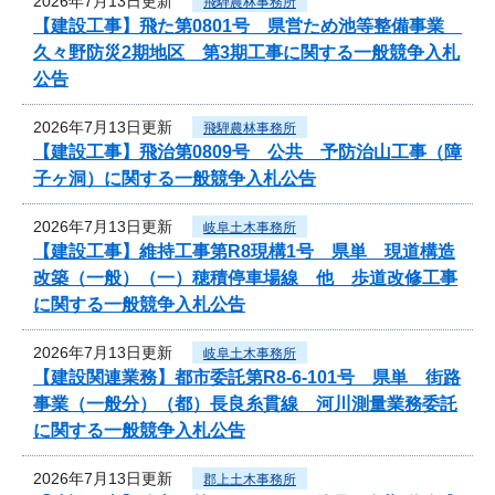
2026年7月13日更新
飛騨農林事務所
【建設工事】飛た第0801号 県営ため池等整備事業
久々野防災2期地区 第3期工事に関する一般競争入札
公告
2026年7月13日更新
飛騨農林事務所
【建設工事】飛治第0809号 公共 予防治山工事（障
子ヶ洞）に関する一般競争入札公告
2026年7月13日更新
岐阜土木事務所
【建設工事】維持工事第R8現構1号 県単 現道構造
改築（一般）（一）穂積停車場線 他 歩道改修工事
に関する一般競争入札公告
2026年7月13日更新
岐阜土木事務所
【建設関連業務】都市委託第R8-6-101号 県単 街路
事業（一般分）（都）長良糸貫線 河川測量業務委託
に関する一般競争入札公告
2026年7月13日更新
郡上土木事務所