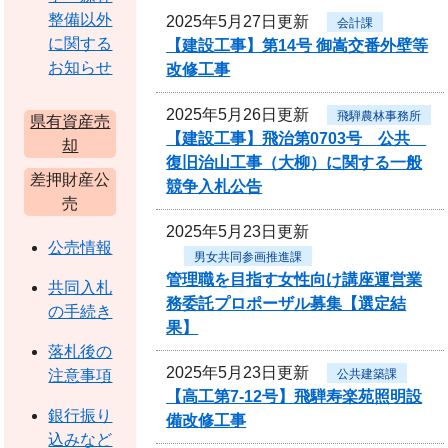
整備以外
2025年5月27日更新
会計課
に関する
【建設工事】第14号 御嵩交番外壁等
お知らせ
改修工事
2025年5月26日更新
飛騨農林事務所
県有資産売
【建設工事】飛治第0703号 公共
却
復旧治山工事（大柳）に関する一般
差押財産公
競争入札公告
売
2025年5月23日更新
公売情報
男女共同参画推進課
管理職を目指す女性向け講座運営業
共同入札
務委託プロポーザル募集【選定結
の手続き
果】
落札後の
2025年5月23日更新
公共建築課
注意事項
【高工第7-12号】飛騨寿楽苑照明設
銀行振り
備改修工事
込みなど