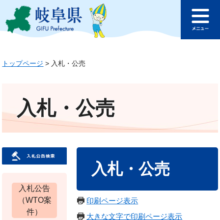
ペ
メ
このページの本文へ
ー
ニ
メ
ジ
ュ
ニ
の
ー
ュ
先
を
ー
トップページ
>
入札・公売
頭
飛
で
ば
す
し
。
て
入札・公売
本
文
へ
本
入札・公売
文
入札公告
（WTO案
印刷ページ表示
件）
大きな文字で印刷ページ表示