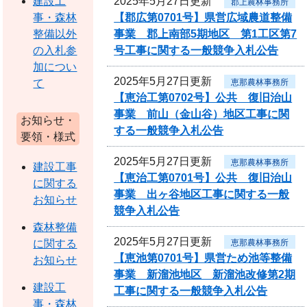
2025年5月27日更新
建設工
郡上農林事務所
【郡広第0701号】県営広域農道整備
事・森林
事業 郡上南部5期地区 第1工区第7
整備以外
号工事に関する一般競争入札公告
の入札参
加につい
2025年5月27日更新
恵那農林事務所
て
【恵治工第0702号】公共 復旧治山
事業 前山（金山谷）地区工事に関
お知らせ・
する一般競争入札公告
要領・様式
2025年5月27日更新
恵那農林事務所
建設工事
【恵治工第0701号】公共 復旧治山
に関する
事業 出ヶ谷地区工事に関する一般
お知らせ
競争入札公告
森林整備
2025年5月27日更新
恵那農林事務所
に関する
【恵池第0701号】県営ため池等整備
お知らせ
事業 新溜池地区 新溜池改修第2期
建設工
工事に関する一般競争入札公告
事・森林