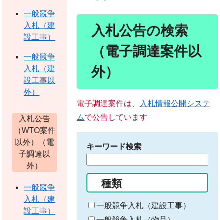
一般競争
入札（建
入札公告の検索
設工事）
（電子調達案件以
一般競争
外）
入札（建
設工事以
外）
電子調達案件は、
入札情報公開システ
ム
で公告しています
入札公告
（WTO案件
以外）（電
キーワード検索
子調達以
検
外）
索
種類
す
一般競争
る
入札（建
一般競争入札（建設工事）
キ
設工事）
ー
一般競争入札（物品）