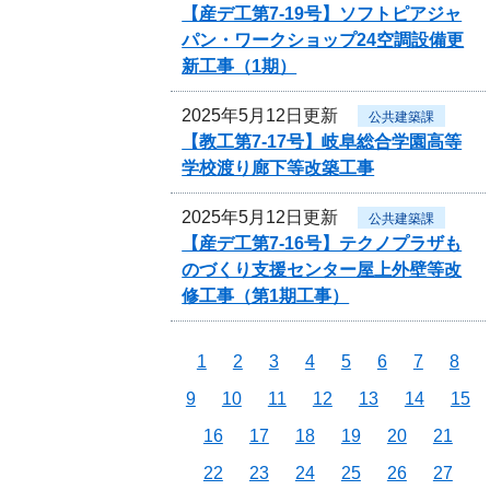
【産デ工第7-19号】ソフトピアジャ
パン・ワークショップ24空調設備更
新工事（1期）
2025年5月12日更新
公共建築課
【教工第7-17号】岐阜総合学園高等
学校渡り廊下等改築工事
2025年5月12日更新
公共建築課
【産デ工第7-16号】テクノプラザも
のづくり支援センター屋上外壁等改
修工事（第1期工事）
1
2
3
4
5
6
7
8
9
10
11
12
13
14
15
16
17
18
19
20
21
22
23
24
25
26
27