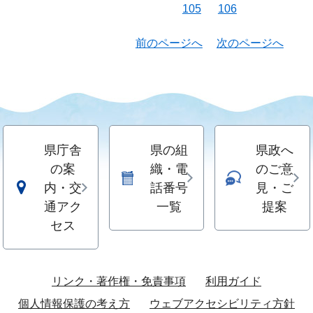
105
106
前のページへ
次のページへ
県庁舎
県の組
県政へ
の案
織・電
のご意
内・交
話番号
見・ご
通アク
一覧
提案
セス
リンク・著作権・免責事項
利用ガイド
個人情報保護の考え方
ウェブアクセシビリティ方針