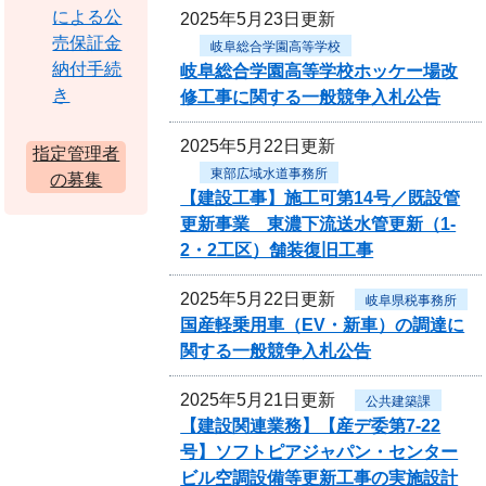
による公
2025年5月23日更新
売保証金
岐阜総合学園高等学校
納付手続
岐阜総合学園高等学校ホッケー場改
き
修工事に関する一般競争入札公告
2025年5月22日更新
指定管理者
東部広域水道事務所
の募集
【建設工事】施工可第14号／既設管
更新事業 東濃下流送水管更新（1-
2・2工区）舗装復旧工事
2025年5月22日更新
岐阜県税事務所
国産軽乗用車（EV・新車）の調達に
関する一般競争入札公告
2025年5月21日更新
公共建築課
【建設関連業務】【産デ委第7-22
号】ソフトピアジャパン・センター
ビル空調設備等更新工事の実施設計