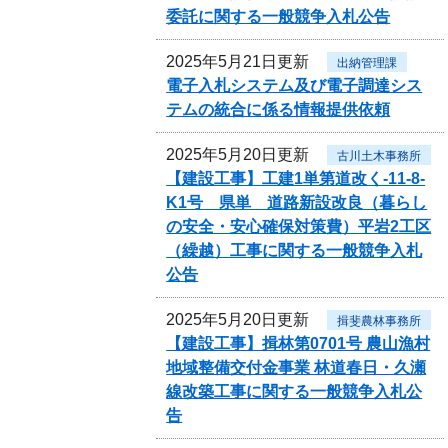
委託に関する一般競争入札公告
2025年5月21日更新
出納管理課
電子入札システム及び電子調達シス
テムの統合に係る情報提供依頼
2025年5月20日更新
古川土木事務所
【建設工事】工建1単第道改く-11-8-
K1号 県単 道路新設改良（暮らし
の安全・安心確保対策費）平岩2工区
（繰越）工事に関する一般競争入札
公告
2025年5月20日更新
揖斐農林事務所
【建設工事】揖林第0701号 農山漁村
地域整備交付金事業 林道春日・久瀬
線改築工事に関する一般競争入札公
告