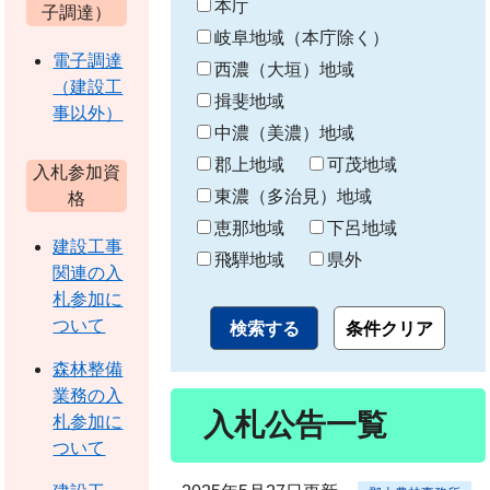
本庁
わ
子調達）
り
岐阜地域（本庁除く）
電子調達
西濃（大垣）地域
（建設工
揖斐地域
事以外）
中濃（美濃）地域
郡上地域
可茂地域
入札参加資
東濃（多治見）地域
格
恵那地域
下呂地域
建設工事
飛騨地域
県外
関連の入
札参加に
ついて
森林整備
業務の入
入札公告一覧
札参加に
ついて