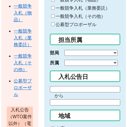
ワ
一般競争
一般競争入札（業務委託）
ー
入札（物
一般競争入札（その他）
ド
品）
公募型プロポーザル
を
一般競争
入
入札（業
担当所属
力
務委託）
部局
一般競争
所属
入札（そ
の他）
入札公告日
公募型プ
ロポーザ
期
ル
から
間
期
の
間
入札公告
始
地域
の
（WTO案件
ま
終
以外）（電
り