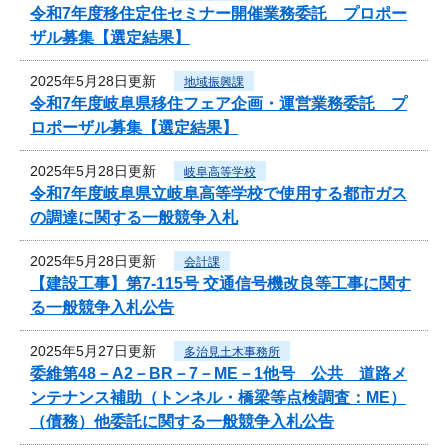
令和7年度移住定住セミナー開催業務委託 プロポー
ザル募集【選定結果】
2025年5月28日更新
地域振興課
令和7年度岐阜県移住フェア企画・運営業務委託 プ
ロポーザル募集【選定結果】
2025年5月28日更新
岐阜高等学校
令和7年度岐阜県立岐阜高等学校で使用する都市ガス
の調達に関する一般競争入札
2025年5月28日更新
会計課
【建設工事】第7-115号 交通信号機改良等工事に関す
る一般競争入札公告
2025年5月27日更新
多治見土木事務所
委維第48－A2－BR－7－ME－1他号 公共 道路メ
ンテナンス補助（トンネル・橋梁等点検調査：ME）
（債務）他委託に関する一般競争入札公告