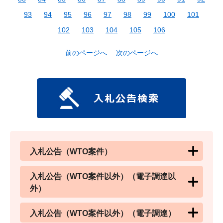
93
94
95
96
97
98
99
100
101
102
103
104
105
106
前のページへ
次のページへ
入札公告（WTO案件）
入札公告（WTO案件以外）（電子調達以
外）
入札公告（WTO案件以外）（電子調達）