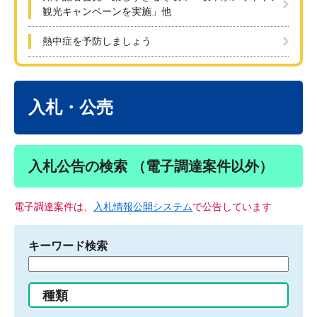
観光キャンペーンを実施」他
熱中症を予防しましょう
本
文
入札・公売
入札公告の検索 （電子調達案件以外）
電子調達案件は、
入札情報公開システム
で公告しています
キーワード検索
検
索
す
種類
る