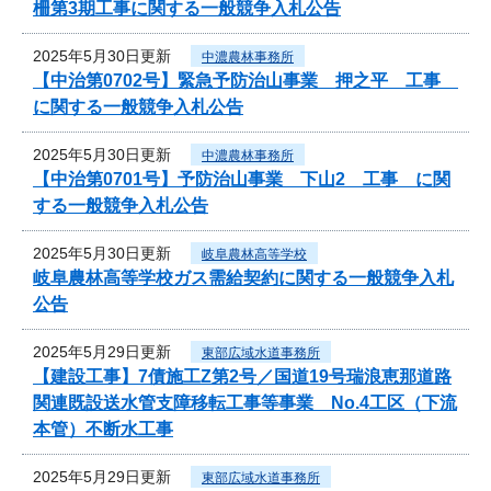
柵第3期工事に関する一般競争入札公告
2025年5月30日更新
中濃農林事務所
【中治第0702号】緊急予防治山事業 押之平 工事
に関する一般競争入札公告
2025年5月30日更新
中濃農林事務所
【中治第0701号】予防治山事業 下山2 工事 に関
する一般競争入札公告
2025年5月30日更新
岐阜農林高等学校
岐阜農林高等学校ガス需給契約に関する一般競争入札
公告
2025年5月29日更新
東部広域水道事務所
【建設工事】7債施工Z第2号／国道19号瑞浪恵那道路
関連既設送水管支障移転工事等事業 No.4工区（下流
本管）不断水工事
2025年5月29日更新
東部広域水道事務所