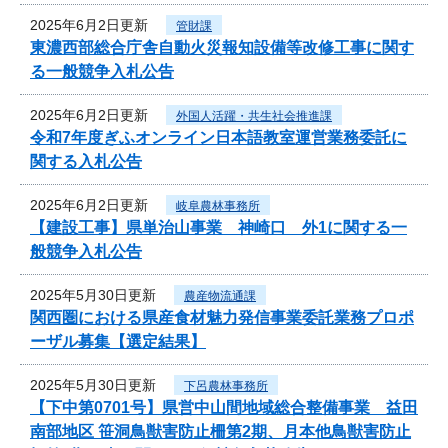
2025年6月2日更新
管財課
東濃西部総合庁舎自動火災報知設備等改修工事に関す
る一般競争入札公告
2025年6月2日更新
外国人活躍・共生社会推進課
令和7年度ぎふオンライン日本語教室運営業務委託に
関する入札公告
2025年6月2日更新
岐阜農林事務所
【建設工事】県単治山事業 神崎口 外1に関する一
般競争入札公告
2025年5月30日更新
農産物流通課
関西圏における県産食材魅力発信事業委託業務プロポ
ーザル募集【選定結果】
2025年5月30日更新
下呂農林事務所
【下中第0701号】県営中山間地域総合整備事業 益田
南部地区 笹洞鳥獣害防止柵第2期、月本他鳥獣害防止