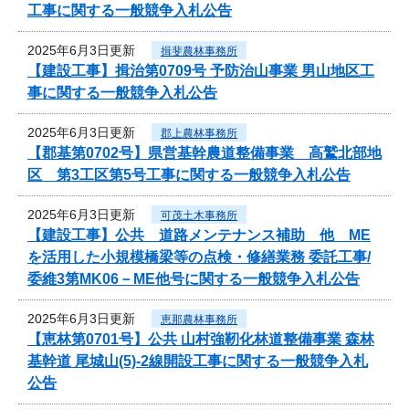
工事に関する一般競争入札公告
2025年6月3日更新
揖斐農林事務所
【建設工事】揖治第0709号 予防治山事業 男山地区工
事に関する一般競争入札公告
2025年6月3日更新
郡上農林事務所
【郡基第0702号】県営基幹農道整備事業 高鷲北部地
区 第3工区第5号工事に関する一般競争入札公告
2025年6月3日更新
可茂土木事務所
【建設工事】公共 道路メンテナンス補助 他 ME
を活用した小規模橋梁等の点検・修繕業務 委託工事/
委維3第MK06－ME他号に関する一般競争入札公告
2025年6月3日更新
恵那農林事務所
【恵林第0701号】公共 山村強靭化林道整備事業 森林
基幹道 尾城山(5)-2線開設工事に関する一般競争入札
公告