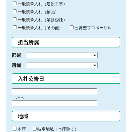
キ
一般競争入札（建設工事）
ー
一般競争入札（物品）
ワ
一般競争入札（業務委託）
ー
ド
一般競争入札（その他）
公募型プロポーザル
を
入
担当所属
力
部局
所属
入札公告日
期
から
間
期
の
間
始
地域
の
ま
終
り
わ
本庁
岐阜地域（本庁除く）