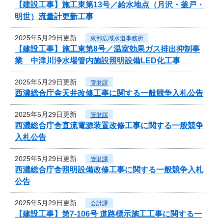
【建設工事】施工東第13号／給水地点（月沢・釜戸・
明世）流量計更新工事
2025年5月29日更新
東部広域水道事務所
【建設工事】施工東第8号／温室効果ガス排出抑制事
業 中津川浄水場管内施設照明設備LED化工事
2025年5月29日更新
管財課
西濃総合庁舎天井改修工事に関する一般競争入札公告
2025年5月29日更新
管財課
西濃総合庁舎直流電源装置改修工事に関する一般競争
入札公告
2025年5月29日更新
管財課
西濃総合庁舎照明設備改修工事に関する一般競争入札
公告
2025年5月29日更新
会計課
【建設工事】第7-106号 道路標示施工工事に関する一