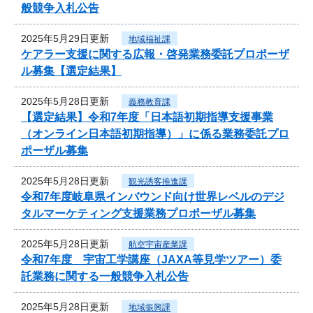
般競争入札公告
2025年5月29日更新
地域福祉課
ケアラー支援に関する広報・啓発業務委託プロポーザ
ル募集【選定結果】
2025年5月28日更新
義務教育課
【選定結果】令和7年度「日本語初期指導支援事業
（オンライン日本語初期指導）」に係る業務委託プロ
ポーザル募集
2025年5月28日更新
観光誘客推進課
令和7年度岐阜県インバウンド向け世界レベルのデジ
タルマーケティング支援業務プロポーザル募集
2025年5月28日更新
航空宇宙産業課
令和7年度 宇宙工学講座（JAXA等見学ツアー）委
託業務に関する一般競争入札公告
2025年5月28日更新
地域振興課