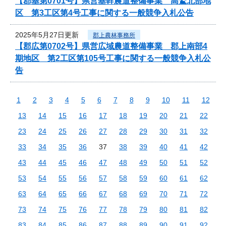
【郡基第0701号】県営基幹農道整備事業 高鷲北部地
区 第3工区第4号工事に関する一般競争入札公告
2025年5月27日更新
郡上農林事務所
【郡広第0702号】県営広域農道整備事業 郡上南部4
期地区 第2工区第105号工事に関する一般競争入札公
告
1
2
3
4
5
6
7
8
9
10
11
12
13
14
15
16
17
18
19
20
21
22
23
24
25
26
27
28
29
30
31
32
33
34
35
36
37
38
39
40
41
42
43
44
45
46
47
48
49
50
51
52
53
54
55
56
57
58
59
60
61
62
63
64
65
66
67
68
69
70
71
72
73
74
75
76
77
78
79
80
81
82
83
84
85
86
87
88
89
90
91
92