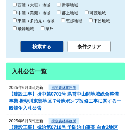
り
西濃（大垣）地域
揖斐地域
中濃（美濃）地域
郡上地域
可茂地域
東濃（多治見）地域
恵那地域
下呂地域
飛騨地域
県外
入札公告一覧
2025年6月3日更新
揖斐農林事務所
【建設工事】揖中第0701号 県営中山間地域総合整備
事業 揖斐川東部地区 7号池ポンプ改修工事に関する一
般競争入札公告
2025年6月3日更新
揖斐農林事務所
【建設工事】揖治第0710号 予防治山事業 白倉2地区