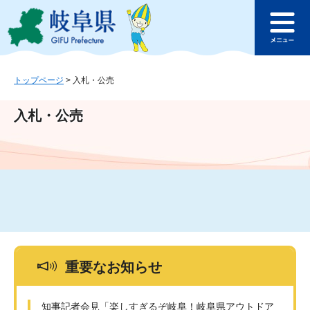
ペ
メ
このページの本文へ
ー
ニ
メ
ジ
ュ
ニ
の
ー
ュ
先
を
ー
頭
飛
トップページ
>
入札・公売
で
ば
す
し
入札・公売
。
て
本
文
へ
重要なお知らせ
知事記者会見「楽しすぎるぞ岐阜！岐阜県アウトドア