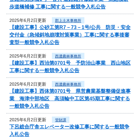
歩道橋補修 工事に関する一般競争入札公告
2025年6月2日更新
郡上土木事務所
【建設工事】公砂工第R7－73－1号/公共 防災・安全
交付金（急傾斜地崩壊対策事業）工事に関する事後審
査型一般競争入札公告
2025年6月2日更新
西濃農林事務所
【建設工事】西治第0701号 予防治山事業 西山地区
工事に関する一般競争入札公告
2025年6月2日更新
西濃農林事務所
【建設工事】西体第0701号 県営農業基盤整備促進事
業 海津中部地区 高須輪中工区第45期工事に関する
一般競争入札公告
2025年6月2日更新
管財課
下呂総合庁舎エレベーター改修工事に関する一般競争
入札公告