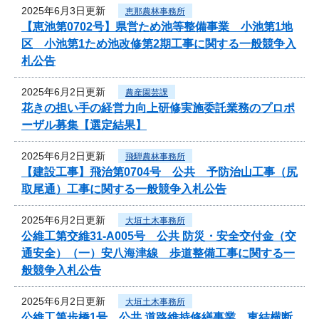
2025年6月3日更新
恵那農林事務所
【恵池第0702号】県営ため池等整備事業 小池第1地
区 小池第1ため池改修第2期工事に関する一般競争入
札公告
2025年6月2日更新
農産園芸課
花きの担い手の経営力向上研修実施委託業務のプロポ
ーザル募集【選定結果】
2025年6月2日更新
飛騨農林事務所
【建設工事】飛治第0704号 公共 予防治山工事（尻
取尾通）工事に関する一般競争入札公告
2025年6月2日更新
大垣土木事務所
公維工第交維31-A005号 公共 防災・安全交付金（交
通安全）（一）安八海津線 歩道整備工事に関する一
般競争入札公告
2025年6月2日更新
大垣土木事務所
公維工第歩橋1号 公共 道路維持修繕事業 東結横断