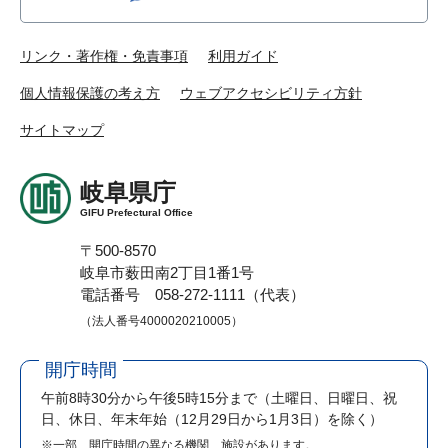
リンク・著作権・免責事項
利用ガイド
個人情報保護の考え方
ウェブアクセシビリティ方針
サイトマップ
岐阜県庁
GIFU Prefectural Office
〒500-8570
岐阜市薮田南2丁目1番1号
電話番号 058-272-1111（代表）
（法人番号4000020210005）
開庁時間
午前8時30分から午後5時15分まで
（土曜日、日曜日、祝
日、休日、年末年始（12月29日から1月3日）を除く）
※一部、開庁時間の異なる機関、施設があります。