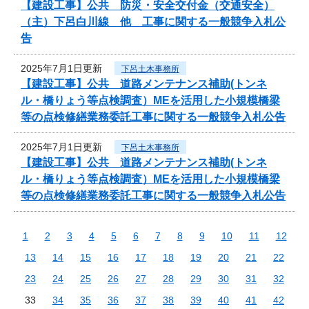
【建設工事】公共 防災・安全交付金（交通安全）
（主）下呂白川線 他 工事に関する一般競争入札公
告
2025年7月1日更新
下呂土木事務所
【建設工事】公共 道路メンテナンス補助(トンネ
ル・橋りょう等点検調査）MEを活用した小規模橋梁
等の点検修繕業務委託工事に関する一般競争入札公告
2025年7月1日更新
下呂土木事務所
【建設工事】公共 道路メンテナンス補助(トンネ
ル・橋りょう等点検調査）MEを活用した小規模橋梁
等の点検修繕業務委託工事に関する一般競争入札公告
1
2
3
4
5
6
7
8
9
10
11
12
13
14
15
16
17
18
19
20
21
22
23
24
25
26
27
28
29
30
31
32
33
34
35
36
37
38
39
40
41
42