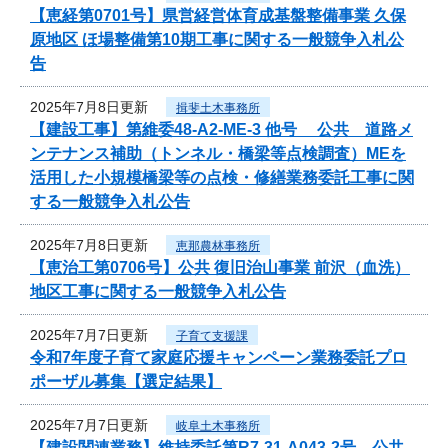
【恵経第0701号】県営経営体育成基盤整備事業 久保
原地区 ほ場整備第10期工事に関する一般競争入札公
告
2025年7月8日更新
揖斐土木事務所
【建設工事】第維委48-A2-ME-3 他号 公共 道路メ
ンテナンス補助（トンネル・橋梁等点検調査）MEを
活用した小規模橋梁等の点検・修繕業務委託工事に関
する一般競争入札公告
2025年7月8日更新
恵那農林事務所
【恵治工第0706号】公共 復旧治山事業 前沢（血洗）
地区工事に関する一般競争入札公告
2025年7月7日更新
子育て支援課
令和7年度子育て家庭応援キャンペーン業務委託プロ
ポーザル募集【選定結果】
2025年7月7日更新
岐阜土木事務所
【建設関連業務】維持委託第R7-31-A043-2号 公共