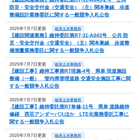
防災・安全交付金（交通安全）（主）関本巣線 歩道
整備設計業務委託に関する一般競争入札公告
2025年7月7日更新
岐阜土木事務所
【建設関連業務】維持委託第R7-31-A043号 公共 防
災・安全交付金（交通安全）（主）関本巣線 歩道整
備測量業務委託に関する一般競争入札公告
2025年7月7日更新
岐阜土木事務所
【建設工事】維持工事第R7現施-4号 県単 現道施設
整備（一般） 管内県管理道路 交通安全施設工事に関
する一般競争入札公告
2025年7月7日更新
岐阜土木事務所
【建設工事】維持委託第R7単修-11号 県単 道路維持
修繕 西荘アンダーパスほか LTE化業務委託工事に
関する一般競争入札公告
2025年7月7日更新
岐阜土木事務所