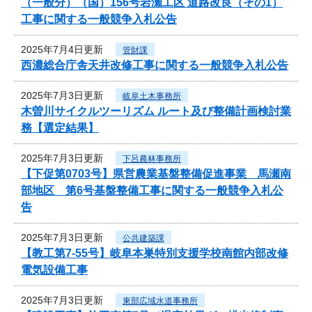
（一般分）（国）156号岩瀬工区 道路改良（その1）
工事に関する一般競争入札公告
2025年7月4日更新
管財課
西濃総合庁舎天井改修工事に関する一般競争入札公告
2025年7月3日更新
岐阜土木事務所
木曽川サイクルツーリズム ルート及び整備計画検討業
務【選定結果】
2025年7月3日更新
下呂農林事務所
【下促第0703号】県営農業基盤整備促進事業 馬瀬南
部地区 第6号基盤整備工事に関する一般競争入札公
告
2025年7月3日更新
公共建築課
【教工第7-55号】岐阜本巣特別支援学校南館内部改修
電気設備工事
2025年7月3日更新
東部広域水道事務所