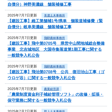
自債分）神野美濃線 舗装補修工事
2025年7月7日更新
美濃土木事務所
【建設工事】維工第舗補1号/県単 舗装道補修費（緊
自債分）岐阜美濃線 舗装補修工事
2025年7月7日更新
飛騨農林事務所
【建設工事】飛中第0705号 県営中山間地域総合整備
事業 北吉城地区 大国寺集落道第1期工事に関する
一般競争入札公告
2025年7月7日更新
飛騨農林事務所
【建設工事】飛治第0708号 公共 復旧治山工事（ゴ
ウロゲ谷）に関する一般競争入札公告
2025年7月7日更新
農業経営課
「農業制度資金利子補給管理ソフト」の改修・拡張・
保守業務に関する一般競争入札公告
2025年7月7日更新
郡上土木事務所