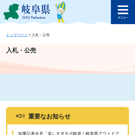
ペ
メ
このページの本文へ
ー
ニ
メ
ジ
ュ
ニ
の
ー
ュ
先
を
ー
頭
飛
トップページ
>
入札・公売
で
ば
す
し
入札・公売
。
て
本
文
へ
重要なお知らせ
知事記者会見「楽しすぎるぞ岐阜！岐阜県アウトドア