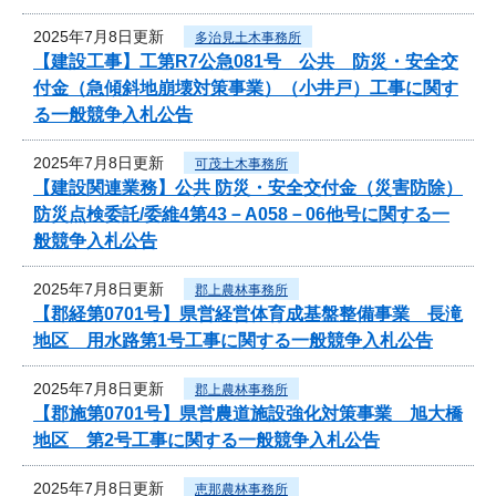
2025年7月8日更新
多治見土木事務所
【建設工事】工第R7公急081号 公共 防災・安全交
付金（急傾斜地崩壊対策事業）（小井戸）工事に関す
る一般競争入札公告
2025年7月8日更新
可茂土木事務所
【建設関連業務】公共 防災・安全交付金（災害防除）
防災点検委託/委維4第43－A058－06他号に関する一
般競争入札公告
2025年7月8日更新
郡上農林事務所
【郡経第0701号】県営経営体育成基盤整備事業 長滝
地区 用水路第1号工事に関する一般競争入札公告
2025年7月8日更新
郡上農林事務所
【郡施第0701号】県営農道施設強化対策事業 旭大橋
地区 第2号工事に関する一般競争入札公告
2025年7月8日更新
恵那農林事務所