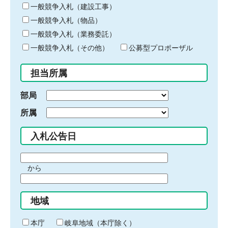
キ
一般競争入札（建設工事）
ー
一般競争入札（物品）
ワ
一般競争入札（業務委託）
ー
ド
一般競争入札（その他）
公募型プロポーザル
を
入
担当所属
力
部局
所属
入札公告日
期
から
間
期
の
間
始
地域
の
ま
終
り
わ
本庁
岐阜地域（本庁除く）