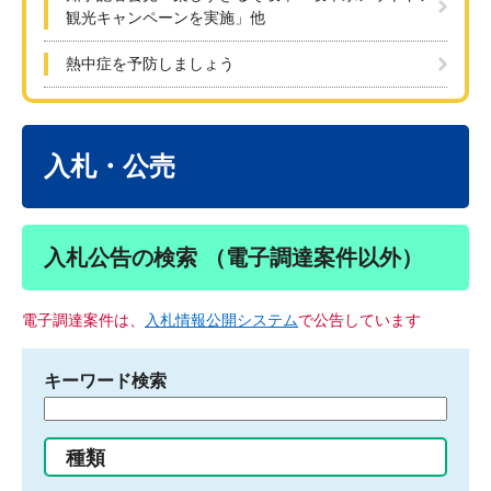
観光キャンペーンを実施」他
熱中症を予防しましょう
本
文
入札・公売
入札公告の検索 （電子調達案件以外）
電子調達案件は、
入札情報公開システム
で公告しています
キーワード検索
検
索
す
種類
る