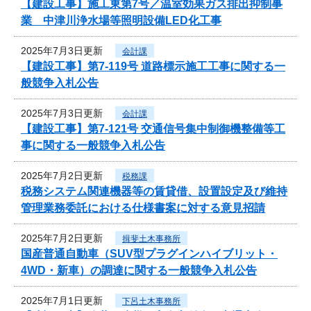
【建設工事】施工東第7号／温室効果ガス排出抑制事
業 中津川浄水場等照明設備LED化工事
2025年7月3日更新
会計課
【建設工事】第7-119号 道路標示施工工事に関する一
般競争入札公告
2025年7月3日更新
会計課
【建設工事】第7-121号 交通信号集中制御機整備等工
事に関する一般競争入札公告
2025年7月2日更新
税務課
税務システム関連機器等の賃貸借、設置設定及び維持
管理業務委託における仕様書案に対する意見招請
2025年7月2日更新
揖斐土木事務所
国産普通自動車（SUV型プラグインハイブリット・
4WD・新車）の調達に関する一般競争入札公告
2025年7月1日更新
下呂土木事務所