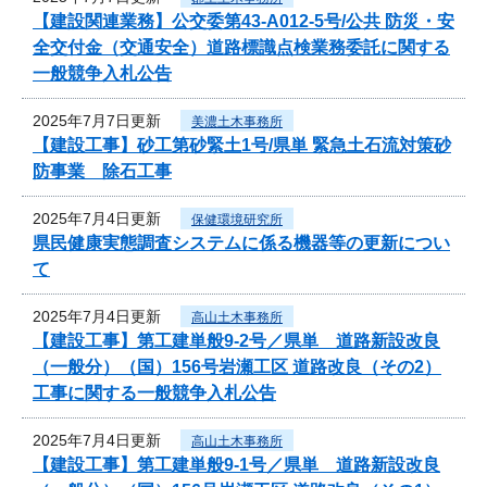
【建設関連業務】公交委第43-A012-5号/公共 防災・安
全交付金（交通安全）道路標識点検業務委託に関する
一般競争入札公告
2025年7月7日更新
美濃土木事務所
【建設工事】砂工第砂緊土1号/県単 緊急土石流対策砂
防事業 除石工事
2025年7月4日更新
保健環境研究所
県民健康実態調査システムに係る機器等の更新につい
て
2025年7月4日更新
高山土木事務所
【建設工事】第工建単般9-2号／県単 道路新設改良
（一般分）（国）156号岩瀬工区 道路改良（その2）
工事に関する一般競争入札公告
2025年7月4日更新
高山土木事務所
【建設工事】第工建単般9-1号／県単 道路新設改良