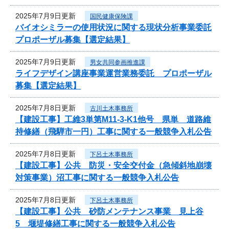
2025年7月9日更新
国民健康保険課
バイオシミラーの使用状況に関する現状分析事業委託
プロポーザル募集【選定結果】
2025年7月9日更新
男女共同参画推進課
ライフデザイン講座事業運営業務委託 プロポーザル
募集【選定結果】
2025年7月8日更新
古川土木事務所
【建設工事】工維3単第M11-3-K1他号 県単 道路維
持修繕（飛騨市一円）工事に関する一般競争入札公告
2025年7月8日更新
下呂土木事務所
【建設工事】公共 防災・安全交付金（急傾斜地崩壊
対策事業）沼工事に関する一般競争入札公告
2025年7月8日更新
下呂土木事務所
【建設工事】公共 砂防メンテナンス事業 見上谷
5 堰堤修繕工事に関する一般競争入札公告