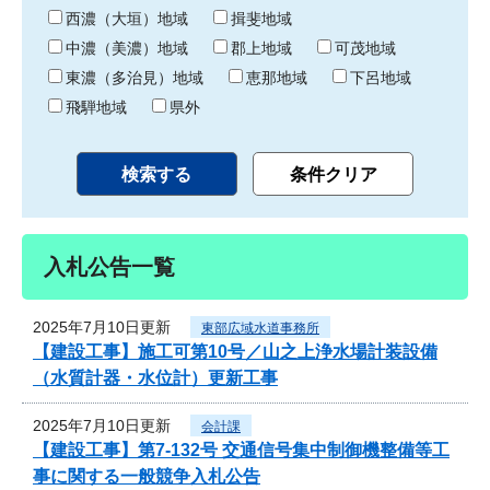
り
西濃（大垣）地域
揖斐地域
中濃（美濃）地域
郡上地域
可茂地域
東濃（多治見）地域
恵那地域
下呂地域
飛騨地域
県外
入札公告一覧
2025年7月10日更新
東部広域水道事務所
【建設工事】施工可第10号／山之上浄水場計装設備
（水質計器・水位計）更新工事
2025年7月10日更新
会計課
【建設工事】第7-132号 交通信号集中制御機整備等工
事に関する一般競争入札公告