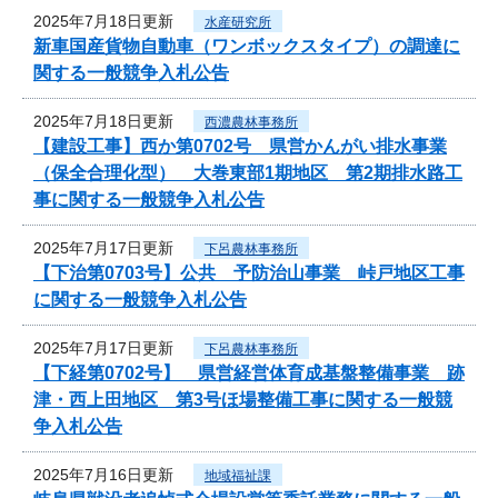
2025年7月18日更新
水産研究所
新車国産貨物自動車（ワンボックスタイプ）の調達に
関する一般競争入札公告
2025年7月18日更新
西濃農林事務所
【建設工事】西か第0702号 県営かんがい排水事業
（保全合理化型） 大巻東部1期地区 第2期排水路工
事に関する一般競争入札公告
2025年7月17日更新
下呂農林事務所
【下治第0703号】公共 予防治山事業 峠戸地区工事
に関する一般競争入札公告
2025年7月17日更新
下呂農林事務所
【下経第0702号】 県営経営体育成基盤整備事業 跡
津・西上田地区 第3号ほ場整備工事に関する一般競
争入札公告
2025年7月16日更新
地域福祉課