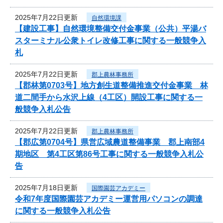
2025年7月22日更新
自然環境課
【建設工事】自然環境整備交付金事業（公共）平湯バ
スターミナル公衆トイレ改修工事に関する一般競争入
札
2025年7月22日更新
郡上農林事務所
【郡林第0703号】地方創生道整備推進交付金事業 林
道二間手から水沢上線（4工区）開設工事に関する一
般競争入札公告
2025年7月22日更新
郡上農林事務所
【郡広第0704号】県営広域農道整備事業 郡上南部4
期地区 第4工区第86号工事に関する一般競争入札公
告
2025年7月18日更新
国際園芸アカデミー
令和7年度国際園芸アカデミー運営用パソコンの調達
に関する一般競争入札公告