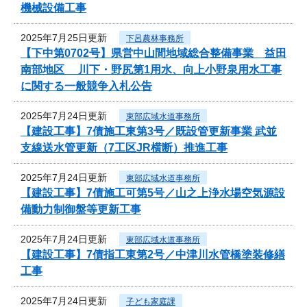
機械設備工事
2025年7月25日更新
下呂農林事務所
【下中第0702号】県営中山間地域総合整備事業 益田
南部地区 川下・野尻第1用水、向上小野泉用水工事
に関する一般競争入札公告
2025年7月24日更新
東部広域水道事務所
【建設工事】7債施工東第3号／既設管更新事業 武並
支線送水管更新（7工区JR横断）推進工事
2025年7月24日更新
東部広域水道事務所
【建設工事】7債施工可第5号／山之上浄水場空気源設
備動力制御盤等更新工事
2025年7月24日更新
東部広域水道事務所
【建設工事】7債指工東第2号／中津川水管橋塗装修繕
工事
2025年7月24日更新
子ども家庭課