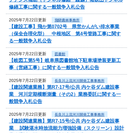
修繕工事に関する一般競争入札公告
2025年7月22日更新
飛騨農林事務所
【建設工事】飛か第0702号 県営かんがい排水事業
（保全合理化型） 中根地区 第4号管路工事に関す
る一般競争入札公告
2025年7月22日更新
図書館
【岐図工第5号】岐阜県図書館地下駐車場塗装更新工
事（営繕工事）に関する一般競争入札公告
2025年7月22日更新
長良川上流河川開発工事事務所
【建設関連業務】第R7-17号/公共 内ケ谷ダム建設事
業 河川定期横断測量（その2）業務委託に関する一
般競争入札公告
2025年7月22日更新
長良川上流河川開発工事事務所
【建設関連業務】第R7-15号/公共 内ケ谷ダム建設事
業 試験湛水時放流能力増強設備（スクリーン）設計