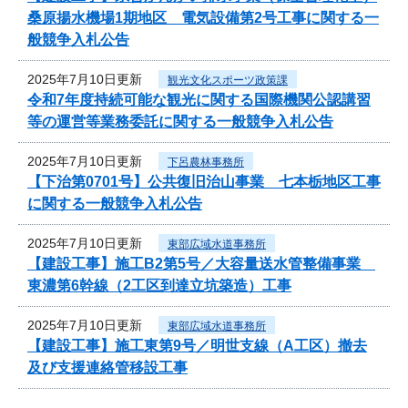
桑原揚水機場1期地区 電気設備第2号工事に関する一
般競争入札公告
2025年7月10日更新
観光文化スポーツ政策課
令和7年度持続可能な観光に関する国際機関公認講習
等の運営等業務委託に関する一般競争入札公告
2025年7月10日更新
下呂農林事務所
【下治第0701号】公共復旧治山事業 七本栃地区工事
に関する一般競争入札公告
2025年7月10日更新
東部広域水道事務所
【建設工事】施工B2第5号／大容量送水管整備事業
東濃第6幹線（2工区到達立坑築造）工事
2025年7月10日更新
東部広域水道事務所
【建設工事】施工東第9号／明世支線（A工区）撤去
及び支援連絡管移設工事