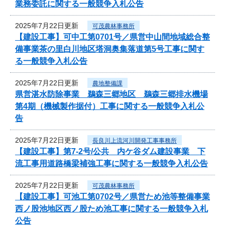
業務委託に関する一般競争入札公告
2025年7月22日更新
可茂農林事務所
【建設工事】可中工第0701号／県営中山間地域総合整
備事業茶の里白川地区塔洞奥集落道第5号工事に関す
る一般競争入札公告
2025年7月22日更新
農地整備課
県営湛水防除事業 鵜森三郷地区 鵜森三郷排水機場
第4期（機械製作据付）工事に関する一般競争入札公
告
2025年7月22日更新
長良川上流河川開発工事事務所
【建設工事】第7-2号/公共 内ケ谷ダム建設事業 下
流工事用道路橋梁補強工事に関する一般競争入札公告
2025年7月22日更新
可茂農林事務所
【建設工事】可池工第0702号／県営ため池等整備事業
西ノ股池地区西ノ股ため池工事に関する一般競争入札
公告