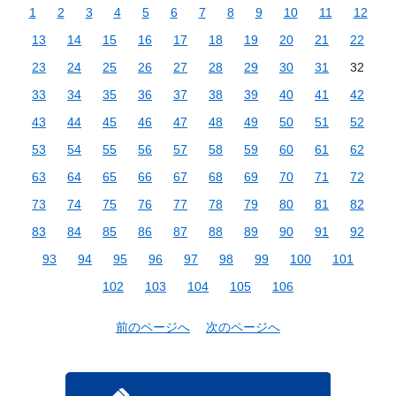
1
2
3
4
5
6
7
8
9
10
11
12
13
14
15
16
17
18
19
20
21
22
23
24
25
26
27
28
29
30
31
32
33
34
35
36
37
38
39
40
41
42
43
44
45
46
47
48
49
50
51
52
53
54
55
56
57
58
59
60
61
62
63
64
65
66
67
68
69
70
71
72
73
74
75
76
77
78
79
80
81
82
83
84
85
86
87
88
89
90
91
92
93
94
95
96
97
98
99
100
101
102
103
104
105
106
前のページへ
次のページへ