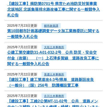
【建設工事】揖防第0701号 県営ため池防災対策事業
北坂地区 北坂集落排水路改修工事に関する一般競争入
札公告
2025年7月23日更新
都市政策課
第10回都市計画基礎調査データ加工業務委託に関する
一般競争入札公告
2025年7月22日更新
大垣土木事務所
公建工第交建防31-A01-032-2号 公共 防災・安全交
付金（改築） （一）上石津多賀線 道路改良工事に
関する一般競争入札公告
2025年7月22日更新
美濃土木事務所
【建設工事】建工第道改4-3号/県単 道路新設改良
（一般分）（国）256号 防護柵設置工事
2025年7月22日更新
古川土木事務所
【建設工事】工維2公第MT-11-02号 公共 道路メン
テナンス補助（トンネル修繕・繰越）猪臥山トンネル