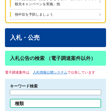
観光キャンペーンを実施」他
熱中症を予防しましょう
本
文
入札・公売
入札公告の検索 （電子調達案件以外）
電子調達案件は、
入札情報公開システム
で公告しています
キーワード検索
検
索
す
種類
る