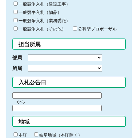
キ
一般競争入札（建設工事）
ー
一般競争入札（物品）
ワ
一般競争入札（業務委託）
ー
ド
一般競争入札（その他）
公募型プロポーザル
を
入
担当所属
力
部局
所属
入札公告日
期
から
間
期
の
間
始
地域
の
ま
終
り
わ
本庁
岐阜地域（本庁除く）