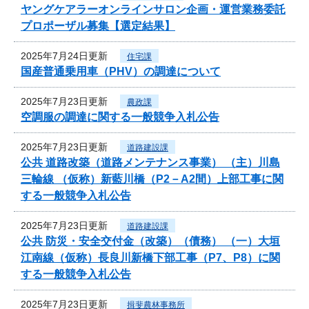
ヤングケアラーオンラインサロン企画・運営業務委託
プロポーザル募集【選定結果】
2025年7月24日更新
住宅課
国産普通乗用車（PHV）の調達について
2025年7月23日更新
農政課
空調服の調達に関する一般競争入札公告
2025年7月23日更新
道路建設課
公共 道路改築（道路メンテナンス事業） （主）川島
三輪線 （仮称）新藍川橋（P2－A2間）上部工事に関
する一般競争入札公告
2025年7月23日更新
道路建設課
公共 防災・安全交付金（改築）（債務） （一）大垣
江南線（仮称）長良川新橋下部工事（P7、P8）に関
する一般競争入札公告
2025年7月23日更新
揖斐農林事務所