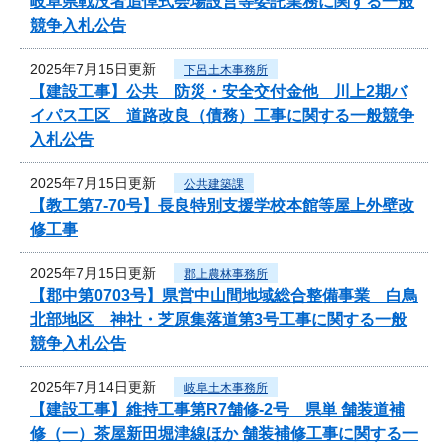
岐阜県戦没者追悼式会場設営等委託業務に関する一般
競争入札公告
2025年7月15日更新
下呂土木事務所
【建設工事】公共 防災・安全交付金他 川上2期バ
イパス工区 道路改良（債務）工事に関する一般競争
入札公告
2025年7月15日更新
公共建築課
【教工第7-70号】長良特別支援学校本館等屋上外壁改
修工事
2025年7月15日更新
郡上農林事務所
【郡中第0703号】県営中山間地域総合整備事業 白鳥
北部地区 神社・芝原集落道第3号工事に関する一般
競争入札公告
2025年7月14日更新
岐阜土木事務所
【建設工事】維持工事第R7舗修-2号 県単 舗装道補
修（一）茶屋新田堀津線ほか 舗装補修工事に関する一