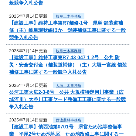
般競争入札公告
2025年7月14日更新
岐阜土木事務所
【建設工事】維持工事第R7舗修-1号 県単 舗装道補
修（主）岐阜環状線ほか 舗装補修工事に関する一般
競争入札公告
2025年7月14日更新
岐阜土木事務所
【建設工事】維持工事第R7-43-047-1-2号 公共 防
災・安全交付金（舗装道補修）（主）大垣一宮線 舗装
補修工事に関する一般競争入札公告
2025年7月14日更新
大垣土木事務所
公河工第大広2-3-6号 公共 大規模特定河川事業（広
域河川）大谷川工事ヤード整備工工事に関する一般競
争入札公告
2025年7月14日更新
西濃農林事務所
【建設工事】債西池第0701号 県営ため池等整備事
業 平尾2号ため池地区 ため池改修工事に関する一