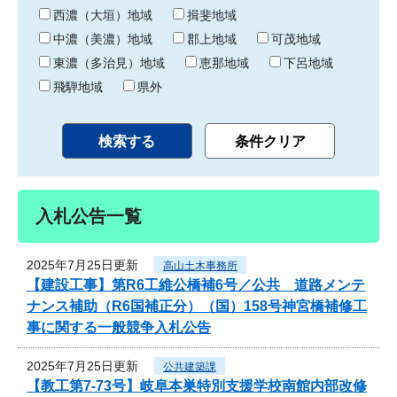
り
西濃（大垣）地域
揖斐地域
中濃（美濃）地域
郡上地域
可茂地域
東濃（多治見）地域
恵那地域
下呂地域
飛騨地域
県外
入札公告一覧
2025年7月25日更新
高山土木事務所
【建設工事】第R6工維公橋補6号／公共 道路メンテ
ナンス補助（R6国補正分）（国）158号神宮橋補修工
事に関する一般競争入札公告
2025年7月25日更新
公共建築課
【教工第7-73号】岐阜本巣特別支援学校南館内部改修