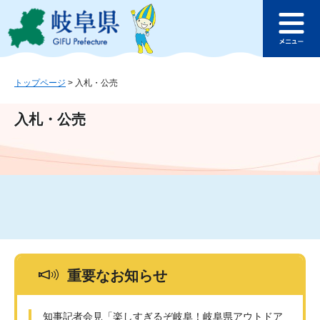
ペ
メ
このページの本文へ
ー
ニ
メ
ジ
ュ
ニ
の
ー
ュ
先
を
ー
頭
飛
トップページ
>
入札・公売
で
ば
す
し
入札・公売
。
て
本
文
へ
重要なお知らせ
知事記者会見「楽しすぎるぞ岐阜！岐阜県アウトドア