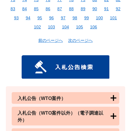
83
84
85
86
87
88
89
90
91
92
93
94
95
96
97
98
99
100
101
102
103
104
105
106
前のページへ
次のページへ
入札公告（WTO案件）
入札公告（WTO案件以外）（電子調達以
外）