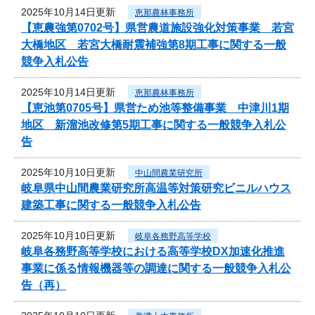
2025年10月14日更新
恵那農林事務所
【恵農強第0702号】県営農道施設強化対策事業 若宮
大橋地区 若宮大橋耐震補強第8期工事に関する一般
競争入札公告
2025年10月14日更新
恵那農林事務所
【恵池第0705号】県営ため池等整備事業 中津川1期
地区 新溜池改修第5期工事に関する一般競争入札公
告
2025年10月10日更新
中山間農業研究所
岐阜県中山間農業研究所高温等対策研究ビニルハウス
建築工事に関する一般競争入札公告
2025年10月10日更新
岐阜各務野高等学校
岐阜各務野高等学校における高等学校DX加速化推進
事業に係る情報機器等の調達に関する一般競争入札公
告（再）