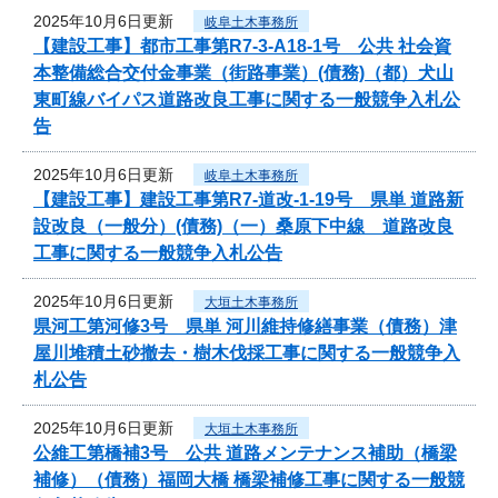
2025年10月6日更新
岐阜土木事務所
【建設工事】都市工事第R7-3-A18-1号 公共 社会資
本整備総合交付金事業（街路事業）(債務)（都）犬山
東町線バイパス道路改良工事に関する一般競争入札公
告
2025年10月6日更新
岐阜土木事務所
【建設工事】建設工事第R7-道改-1-19号 県単 道路新
設改良（一般分）(債務)（一）桑原下中線 道路改良
工事に関する一般競争入札公告
2025年10月6日更新
大垣土木事務所
県河工第河修3号 県単 河川維持修繕事業（債務）津
屋川堆積土砂撤去・樹木伐採工事に関する一般競争入
札公告
2025年10月6日更新
大垣土木事務所
公維工第橋補3号 公共 道路メンテナンス補助（橋梁
補修）（債務）福岡大橋 橋梁補修工事に関する一般競