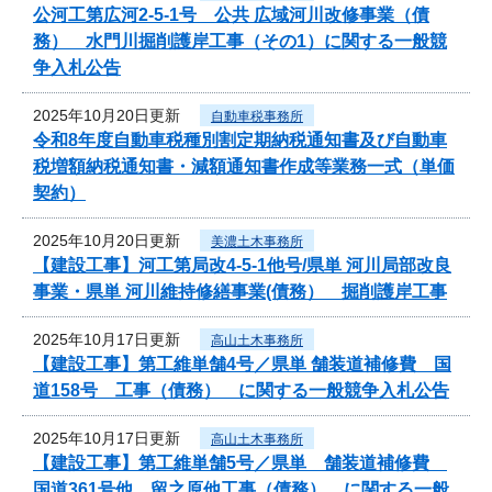
公河工第広河2-5-1号 公共 広域河川改修事業（債
務） 水門川掘削護岸工事（その1）に関する一般競
争入札公告
2025年10月20日更新
自動車税事務所
令和8年度自動車税種別割定期納税通知書及び自動車
税増額納税通知書・減額通知書作成等業務一式（単価
契約）
2025年10月20日更新
美濃土木事務所
【建設工事】河工第局改4-5-1他号/県単 河川局部改良
事業・県単 河川維持修繕事業(債務） 掘削護岸工事
2025年10月17日更新
高山土木事務所
【建設工事】第工維単舗4号／県単 舗装道補修費 国
道158号 工事（債務） に関する一般競争入札公告
2025年10月17日更新
高山土木事務所
【建設工事】第工維単舗5号／県単 舗装道補修費
国道361号他 留之原他工事（債務） に関する一般