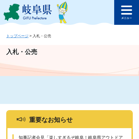
ペ
メ
このページの本文へ
ー
ニ
メ
ジ
ュ
ニ
の
ー
ュ
先
を
ー
頭
飛
トップページ
>
入札・公売
で
ば
す
し
入札・公売
。
て
本
文
へ
重要なお知らせ
知事記者会見「楽しすぎるぞ岐阜！岐阜県アウトドア