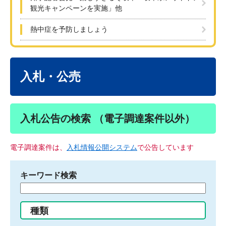
観光キャンペーンを実施」他
熱中症を予防しましょう
本
文
入札・公売
入札公告の検索 （電子調達案件以外）
電子調達案件は、
入札情報公開システム
で公告しています
キーワード検索
検
索
す
種類
る