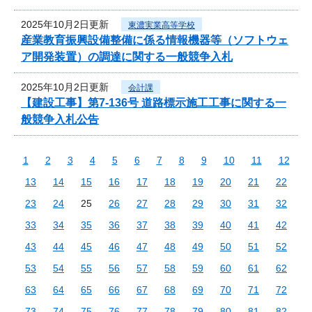
2025年10月2日更新
東濃実業高等学校
産業教育振興設備整備に係る情報機器等（ソフトウェ
ア開発装置）の調達に関する一般競争入札
2025年10月2日更新
会計課
【建設工事】第7-136号 道路標示施工工事に関する一
般競争入札公告
1
2
3
4
5
6
7
8
9
10
11
12
13
14
15
16
17
18
19
20
21
22
23
24
25
26
27
28
29
30
31
32
33
34
35
36
37
38
39
40
41
42
43
44
45
46
47
48
49
50
51
52
53
54
55
56
57
58
59
60
61
62
63
64
65
66
67
68
69
70
71
72
73
74
75
76
77
78
79
80
81
82