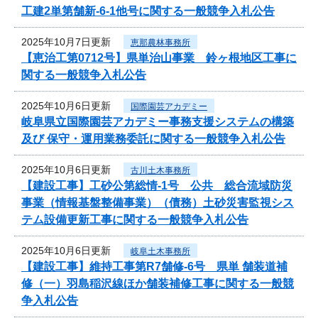
工建2単第舗新-6-1他号に関する一般競争入札公告
2025年10月7日更新
恵那農林事務所
【恵治工第0712号】県単治山事業 鈴ヶ根地区工事に
関する一般競争入札公告
2025年10月6日更新
国際園芸アカデミー
岐阜県立国際園芸アカデミー事務支援システムの構築
及び 保守・運用業務委託に関する一般競争入札公告
2025年10月6日更新
古川土木事務所
【建設工事】工砂公第総情-1号 公共 総合流域防災
事業（情報基盤整備事業）（債務）土砂災害監視シス
テム設備更新工事に関する一般競争入札公告
2025年10月6日更新
岐阜土木事務所
【建設工事】維持工事第R7舗修-6号 県単 舗装道補
修（一）羽島稲沢線ほか舗装補修工事に関する一般競
争入札公告