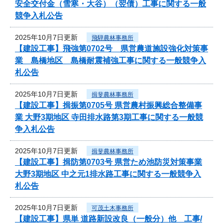
安全交付金（雪寒・大谷）（翌債）工事に関する一般
競争入札公告
2025年10月7日更新
飛騨農林事務所
【建設工事】飛強第0702号 県営農道施設強化対策事
業 島橋地区 島橋耐震補強工事に関する一般競争入
札公告
2025年10月7日更新
揖斐農林事務所
【建設工事】揖振第0705号 県営農村振興総合整備事
業 大野3期地区 寺田排水路第3期工事に関する一般競
争入札公告
2025年10月7日更新
揖斐農林事務所
【建設工事】揖防第0703号 県営ため池防災対策事業
大野3期地区 中之元1排水路工事に関する一般競争入
札公告
2025年10月7日更新
可茂土木事務所
【建設工事】県単 道路新設改良（一般分）他 工事/