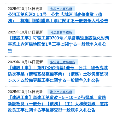
2025年10月14日更新
大垣土木事務所
公河工第広河2-1-1号 公共 広域河川改修事業（債
務） 杭瀬川掘削護岸工事に関する一般競争入札公告
2025年10月14日更新
可茂農林事務所
【建設工事】可強工第0703号／県営農道施設強化対策
事業上赤河橋地区第1号工事に関する一般競争入札公
告
2025年10月14日更新
多治見土木事務所
【建設工事】工第R7公砂情基1他号 公共 総合流域
防災事業（情報基盤整備事業）（債務）土砂災害監視
システム設備更新工事に関する一般競争入札公告
2025年10月14日更新
郡上土木事務所
【建設工事】単建工第道改－5－10－2号/県単 道路
新設改良（一般分）【債務】（主）大和美並線 道路
改良工事に関する事後審査型一般競争入札公告