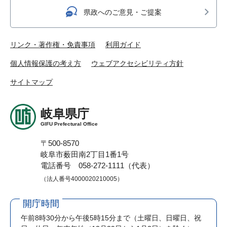
県政へのご意見・ご提案
リンク・著作権・免責事項
利用ガイド
個人情報保護の考え方
ウェブアクセシビリティ方針
サイトマップ
岐阜県庁
GIFU Prefectural Office
〒500-8570
岐阜市薮田南2丁目1番1号
電話番号 058-272-1111（代表）
（法人番号4000020210005）
開庁時間
午前8時30分から午後5時15分まで
（土曜日、日曜日、祝