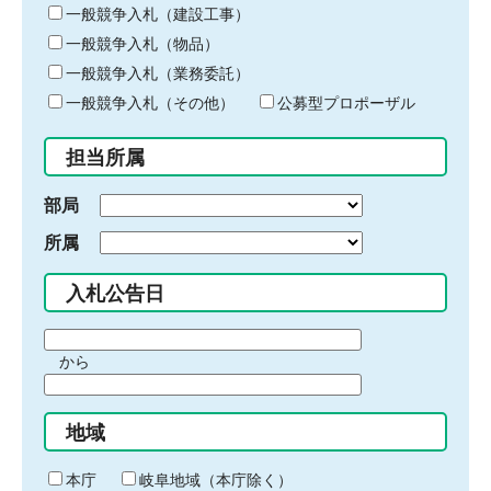
キ
一般競争入札（建設工事）
ー
一般競争入札（物品）
ワ
一般競争入札（業務委託）
ー
ド
一般競争入札（その他）
公募型プロポーザル
を
入
担当所属
力
部局
所属
入札公告日
期
から
間
期
の
間
始
地域
の
ま
終
り
わ
本庁
岐阜地域（本庁除く）