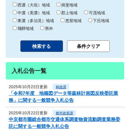
り
西濃（大垣）地域
揖斐地域
中濃（美濃）地域
郡上地域
可茂地域
東濃（多治見）地域
恵那地域
下呂地域
飛騨地域
県外
入札公告一覧
2025年10月22日更新
林政課
「令和7年度 地籍図データ等森林計画図反映委託業
務」に関する一般競争入札公告
2025年10月22日更新
都市政策課
中京都市圏総合都市交通体系調査物資流動調査業務委
託に関する一般競争入札公告