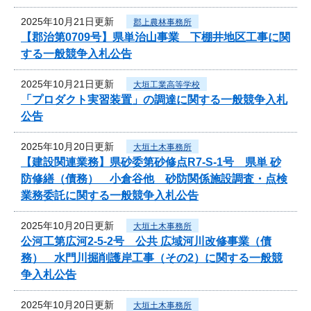
2025年10月21日更新
郡上農林事務所
【郡治第0709号】県単治山事業 下棚井地区工事に関
する一般競争入札公告
2025年10月21日更新
大垣工業高等学校
「プロダクト実習装置」の調達に関する一般競争入札
公告
2025年10月20日更新
大垣土木事務所
【建設関連業務】県砂委第砂修点R7-S-1号 県単 砂
防修繕（債務） 小倉谷他 砂防関係施設調査・点検
業務委託に関する一般競争入札公告
2025年10月20日更新
大垣土木事務所
公河工第広河2-5-2号 公共 広域河川改修事業（債
務） 水門川掘削護岸工事（その2）に関する一般競
争入札公告
2025年10月20日更新
大垣土木事務所