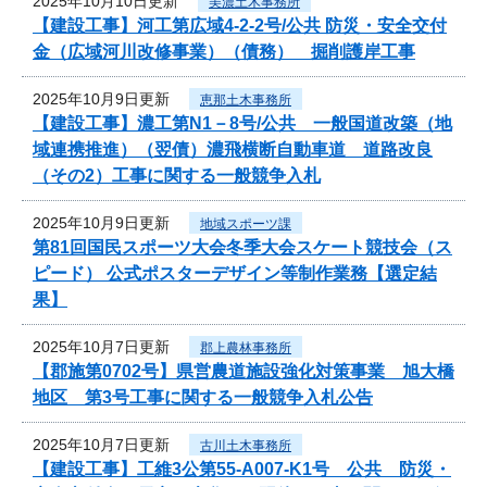
2025年10月10日更新
美濃土木事務所
【建設工事】河工第広域4-2-2号/公共 防災・安全交付
金（広域河川改修事業）（債務） 掘削護岸工事
2025年10月9日更新
恵那土木事務所
【建設工事】濃工第N1－8号/公共 一般国道改築（地
域連携推進）（翌債）濃飛横断自動車道 道路改良
（その2）工事に関する一般競争入札
2025年10月9日更新
地域スポーツ課
第81回国民スポーツ大会冬季大会スケート競技会（ス
ピード） 公式ポスターデザイン等制作業務【選定結
果】
2025年10月7日更新
郡上農林事務所
【郡施第0702号】県営農道施設強化対策事業 旭大橋
地区 第3号工事に関する一般競争入札公告
2025年10月7日更新
古川土木事務所
【建設工事】工維3公第55-A007-K1号 公共 防災・