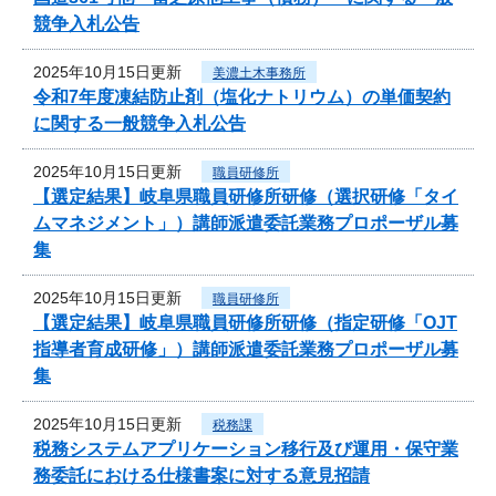
競争入札公告
2025年10月15日更新
美濃土木事務所
令和7年度凍結防止剤（塩化ナトリウム）の単価契約
に関する一般競争入札公告
2025年10月15日更新
職員研修所
【選定結果】岐阜県職員研修所研修（選択研修「タイ
ムマネジメント」）講師派遣委託業務プロポーザル募
集
2025年10月15日更新
職員研修所
【選定結果】岐阜県職員研修所研修（指定研修「OJT
指導者育成研修」）講師派遣委託業務プロポーザル募
集
2025年10月15日更新
税務課
税務システムアプリケーション移行及び運用・保守業
務委託における仕様書案に対する意見招請