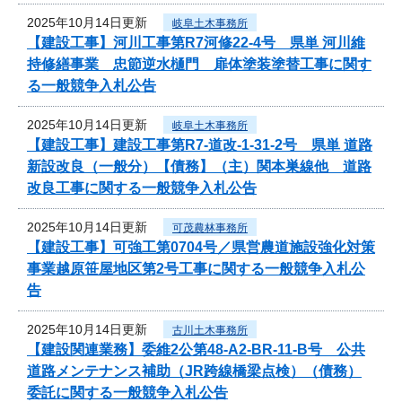
2025年10月14日更新
岐阜土木事務所
【建設工事】河川工事第R7河修22-4号 県単 河川維
持修繕事業 忠節逆水樋門 扉体塗装塗替工事に関す
る一般競争入札公告
2025年10月14日更新
岐阜土木事務所
【建設工事】建設工事第R7-道改-1-31-2号 県単 道路
新設改良（一般分）【債務】（主）関本巣線他 道路
改良工事に関する一般競争入札公告
2025年10月14日更新
可茂農林事務所
【建設工事】可強工第0704号／県営農道施設強化対策
事業越原笹屋地区第2号工事に関する一般競争入札公
告
2025年10月14日更新
古川土木事務所
【建設関連業務】委維2公第48-A2-BR-11-B号 公共
道路メンテナンス補助（JR跨線橋梁点検）（債務）
委託に関する一般競争入札公告