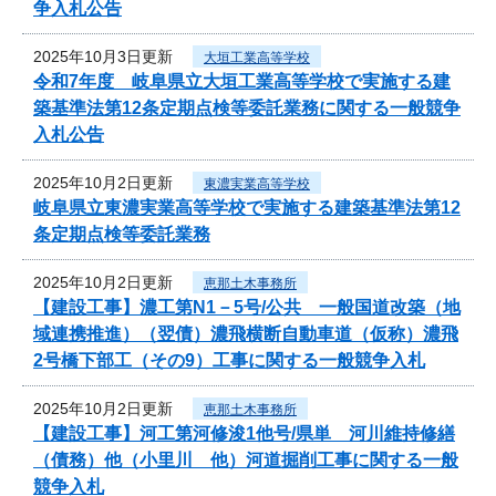
争入札公告
2025年10月3日更新
大垣工業高等学校
令和7年度 岐阜県立大垣工業高等学校で実施する建
築基準法第12条定期点検等委託業務に関する一般競争
入札公告
2025年10月2日更新
東濃実業高等学校
岐阜県立東濃実業高等学校で実施する建築基準法第12
条定期点検等委託業務
2025年10月2日更新
恵那土木事務所
【建設工事】濃工第N1－5号/公共 一般国道改築（地
域連携推進）（翌債）濃飛横断自動車道（仮称）濃飛
2号橋下部工（その9）工事に関する一般競争入札
2025年10月2日更新
恵那土木事務所
【建設工事】河工第河修浚1他号/県単 河川維持修繕
（債務）他（小里川 他）河道掘削工事に関する一般
競争入札