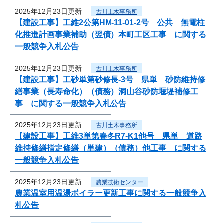
2025年12月23日更新
古川土木事務所
【建設工事】工維2公第HM-11-01-2号 公共 無電柱
化推進計画事業補助（翌債）本町工区工事 に関する
一般競争入札公告
2025年12月23日更新
古川土木事務所
【建設工事】工砂単第砂修長-3号 県単 砂防維持修
繕事業（長寿命化）（債務）洞山谷砂防堰堤補修工
事 に関する一般競争入札公告
2025年12月23日更新
古川土木事務所
【建設工事】工維3単第春冬R7-K1他号 県単 道路
維持修繕指定修繕（単建）（債務）他工事 に関する
一般競争入札公告
2025年12月23日更新
農業技術センター
農業温室用温湯ボイラー更新工事に関する一般競争入
札公告