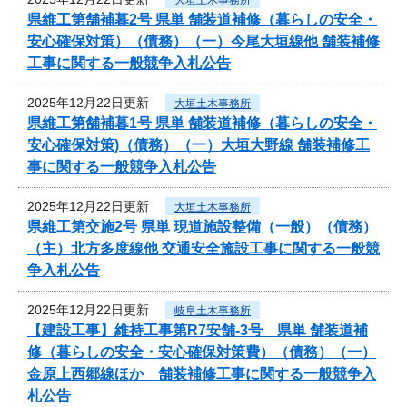
県維工第舗補暮2号 県単 舗装道補修（暮らしの安全・
安心確保対策）（債務）（一）今尾大垣線他 舗装補修
工事に関する一般競争入札公告
2025年12月22日更新
大垣土木事務所
県維工第舗補暮1号 県単 舗装道補修（暮らしの安全・
安心確保対策)（債務）（一）大垣大野線 舗装補修工
事に関する一般競争入札公告
2025年12月22日更新
大垣土木事務所
県維工第交施2号 県単 現道施設整備（一般）（債務）
（主）北方多度線他 交通安全施設工事に関する一般競
争入札公告
2025年12月22日更新
岐阜土木事務所
【建設工事】維持工事第R7安舗-3号 県単 舗装道補
修（暮らしの安全・安心確保対策費）（債務）（一）
金原上西郷線ほか 舗装補修工事に関する一般競争入
札公告