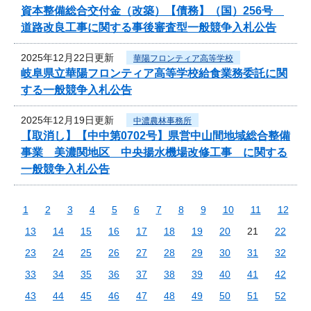
資本整備総合交付金（改築）【債務】（国）256号
道路改良工事に関する事後審査型一般競争入札公告
2025年12月22日更新
華陽フロンティア高等学校
岐阜県立華陽フロンティア高等学校給食業務委託に関
する一般競争入札公告
2025年12月19日更新
中濃農林事務所
【取消し】【中中第0702号】県営中山間地域総合整備
事業 美濃関地区 中央揚水機場改修工事 に関する
一般競争入札公告
1
2
3
4
5
6
7
8
9
10
11
12
13
14
15
16
17
18
19
20
21
22
23
24
25
26
27
28
29
30
31
32
33
34
35
36
37
38
39
40
41
42
43
44
45
46
47
48
49
50
51
52