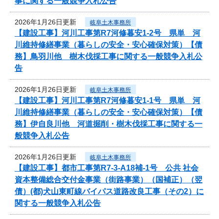
事に関する一般競争入札公告
2026年1月26日更新
岐阜土木事務所
【建設工事】河川工事第R7河修暮安1-2号 県単 河
川維持修繕事業（暮らしの安全・安心確保対策）【債
務】鳥羽川他 樹木伐採工事に関する一般競争入札公
告
2026年1月26日更新
岐阜土木事務所
【建設工事】河川工事第R7河修暮安1-1号 県単 河
川維持修繕事業（暮らしの安全・安心確保対策）【債
務】伊自良川他 河道掘削・樹木伐採工事に関する一
般競争入札公告
2026年1月26日更新
岐阜土木事務所
【建設工事】都市工事第R7-3-A18補-1号 公共 社会
資本整備総合交付金事業（街路事業）（国補正）（翌
債）(都)犬山東町線バイパス道路改良工事（その2）に
関する一般競争入札公告