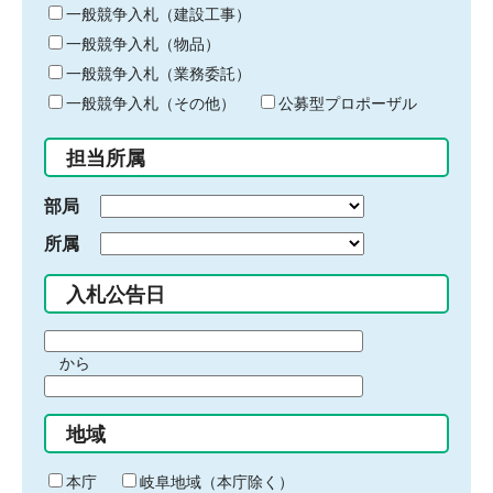
キ
一般競争入札（建設工事）
ー
一般競争入札（物品）
ワ
一般競争入札（業務委託）
ー
ド
一般競争入札（その他）
公募型プロポーザル
を
入
担当所属
力
部局
所属
入札公告日
期
から
間
期
の
間
始
地域
の
ま
終
り
わ
本庁
岐阜地域（本庁除く）