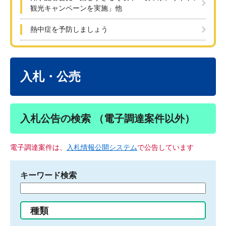
観光キャンペーンを実施」他
熱中症を予防しましょう
本
文
入札・公売
入札公告の検索 （電子調達案件以外）
電子調達案件は、
入札情報公開システム
で公告しています
キーワード検索
検
索
す
種類
る