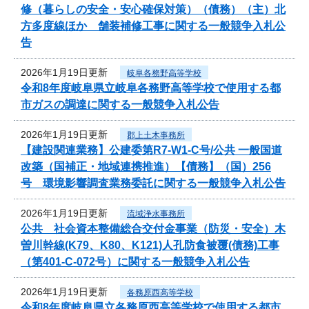
修（暮らしの安全・安心確保対策）（債務）（主）北
方多度線ほか 舗装補修工事に関する一般競争入札公
告
2026年1月19日更新
岐阜各務野高等学校
令和8年度岐阜県立岐阜各務野高等学校で使用する都
市ガスの調達に関する一般競争入札公告
2026年1月19日更新
郡上土木事務所
【建設関連業務】公建委第R7-W1-C号/公共 一般国道
改築（国補正・地域連携推進）【債務】（国）256
号 環境影響調査業務委託に関する一般競争入札公告
2026年1月19日更新
流域浄水事務所
公共 社会資本整備総合交付金事業（防災・安全）木
曽川幹線(K79、K80、K121)人孔防食被覆(債務)工事
（第401-C-072号）に関する一般競争入札公告
2026年1月19日更新
各務原西高等学校
令和8年度岐阜県立各務原西高等学校で使用する都市