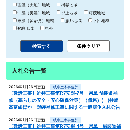
り
西濃（大垣）地域
揖斐地域
中濃（美濃）地域
郡上地域
可茂地域
東濃（多治見）地域
恵那地域
下呂地域
飛騨地域
県外
入札公告一覧
2026年1月26日更新
岐阜土木事務所
【建設工事】維持工事第R7安舗-7号 県単 舗装道補
修（暮らしの安全・安心確保対策）（債務）(一)神崎
高富線ほか 舗装補修工事に関する一般競争入札公告
2026年1月26日更新
岐阜土木事務所
【建設工事】維持工事第R7安舗-4号 県単 舗装道補