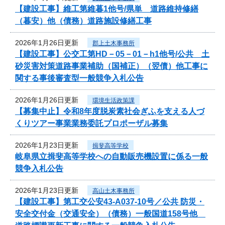
【建設工事】維工第維暮1他号/県単 道路維持修繕
（暮安）他（債務）道路施設修繕工事
2026年1月26日更新
郡上土木事務所
【建設工事】公交工第HD－05－01－h1他号/公共 土
砂災害対策道路事業補助（国補正）（翌債）他工事に
関する事後審査型一般競争入札公告
2026年1月26日更新
環境生活政策課
【募集中止】令和8年度脱炭素社会ぎふを支える人づ
くりツアー事業業務委託プロポーザル募集
2026年1月23日更新
揖斐高等学校
岐阜県立揖斐高等学校への自動販売機設置に係る一般
競争入札公告
2026年1月23日更新
高山土木事務所
【建設工事】第工交公安43-A037-10号／公共 防災・
安全交付金（交通安全）（債務）一般国道158号他