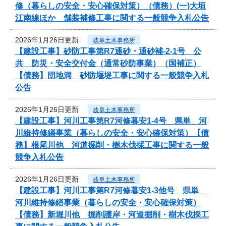
修（暮らしの安全・安心確保対策）（債務）(一)大垣
江南線ほか 舗装補修工事に関する一般競争入札公告
2026年1月26日更新
岐阜土木事務所
【建設工事】砂防工事第R7通砂・通砂補-2-1号 公
共 防災・安全交付金（通常砂防事業）（国補正）
【債務】団地洞 砂防堰堤工事に関する一般競争入札
公告
2026年1月26日更新
岐阜土木事務所
【建設工事】河川工事第R7河修暮安1-4号 県単 河
川維持修繕事業（暮らしの安全・安心確保対策）【債
務】根尾川他 河道掘削・樹木伐採工事に関する一般
競争入札公告
2026年1月26日更新
岐阜土木事務所
【建設工事】河川工事第R7河修暮安1-3他号 県単
河川維持修繕事業（暮らしの安全・安心確保対策）
【債務】新堀川他 掘削護岸・河道掘削・樹木伐採工