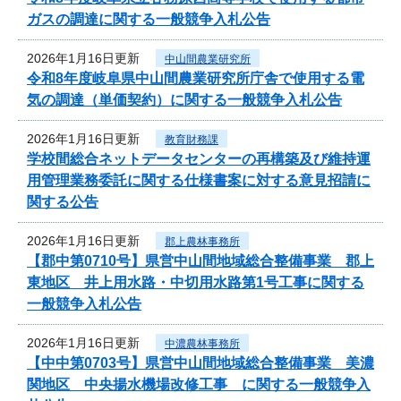
ガスの調達に関する一般競争入札公告
2026年1月16日更新
中山間農業研究所
令和8年度岐阜県中山間農業研究所庁舎で使用する電
気の調達（単価契約）に関する一般競争入札公告
2026年1月16日更新
教育財務課
学校間総合ネットデータセンターの再構築及び維持運
用管理業務委託に関する仕様書案に対する意見招請に
関する公告
2026年1月16日更新
郡上農林事務所
【郡中第0710号】県営中山間地域総合整備事業 郡上
東地区 井上用水路・中切用水路第1号工事に関する
一般競争入札公告
2026年1月16日更新
中濃農林事務所
【中中第0703号】県営中山間地域総合整備事業 美濃
関地区 中央揚水機場改修工事 に関する一般競争入