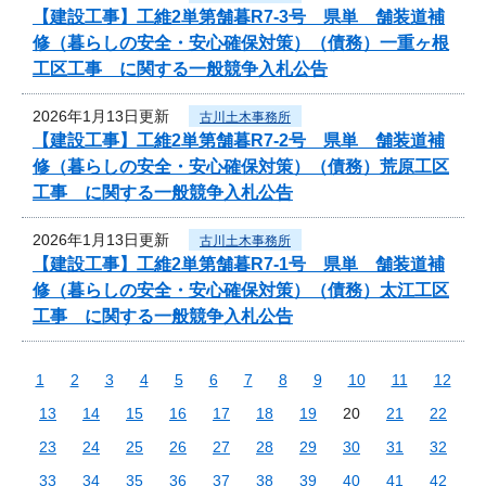
【建設工事】工維2単第舗暮R7-3号 県単 舗装道補
修（暮らしの安全・安心確保対策）（債務）一重ヶ根
工区工事 に関する一般競争入札公告
2026年1月13日更新
古川土木事務所
【建設工事】工維2単第舗暮R7-2号 県単 舗装道補
修（暮らしの安全・安心確保対策）（債務）荒原工区
工事 に関する一般競争入札公告
2026年1月13日更新
古川土木事務所
【建設工事】工維2単第舗暮R7-1号 県単 舗装道補
修（暮らしの安全・安心確保対策）（債務）太江工区
工事 に関する一般競争入札公告
1
2
3
4
5
6
7
8
9
10
11
12
13
14
15
16
17
18
19
20
21
22
23
24
25
26
27
28
29
30
31
32
33
34
35
36
37
38
39
40
41
42