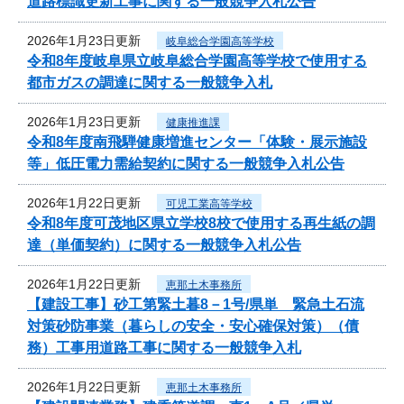
道路標識更新工事に関する一般競争入札公告
2026年1月23日更新
岐阜総合学園高等学校
令和8年度岐阜県立岐阜総合学園高等学校で使用する
都市ガスの調達に関する一般競争入札
2026年1月23日更新
健康推進課
令和8年度南飛騨健康増進センター「体験・展示施設
等」低圧電力需給契約に関する一般競争入札公告
2026年1月22日更新
可児工業高等学校
令和8年度可茂地区県立学校8校で使用する再生紙の調
達（単価契約）に関する一般競争入札公告
2026年1月22日更新
恵那土木事務所
【建設工事】砂工第緊土暮8－1号/県単 緊急土石流
対策砂防事業（暮らしの安全・安心確保対策）（債
務）工事用道路工事に関する一般競争入札
2026年1月22日更新
恵那土木事務所