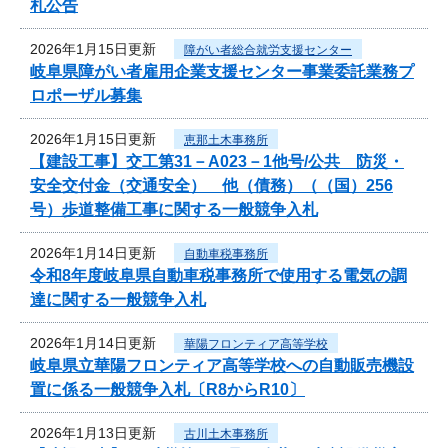
札公告
2026年1月15日更新
障がい者総合就労支援センター
岐阜県障がい者雇用企業支援センター事業委託業務プ
ロポーザル募集
2026年1月15日更新
恵那土木事務所
【建設工事】交工第31－A023－1他号/公共 防災・
安全交付金（交通安全） 他（債務）（（国）256
号）歩道整備工事に関する一般競争入札
2026年1月14日更新
自動車税事務所
令和8年度岐阜県自動車税事務所で使用する電気の調
達に関する一般競争入札
2026年1月14日更新
華陽フロンティア高等学校
岐阜県立華陽フロンティア高等学校への自動販売機設
置に係る一般競争入札〔R8からR10〕
2026年1月13日更新
古川土木事務所