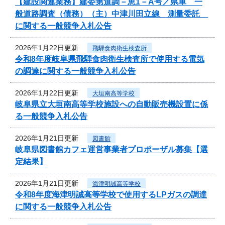
【建設関連業務】建委第道調－恵1－A号／県単 一
般道路調査（債務）（主）中津川田立線 測量委託
に関する一般競争入札公告
2026年1月22日更新
飛騨食肉衛生検査所
令和8年度岐阜県飛騨食肉衛生検査所で使用する電気
の調達に関する一般競争入札公告
2026年1月22日更新
大垣南高等学校
岐阜県立大垣南高等学校施設への自動販売機設置に係
る一般競争入札公告
2026年1月21日更新
図書館
岐阜県図書館カフェ運営事業者プロポーザル募集【選
定結果】
2026年1月21日更新
海津明誠高等学校
令和8年度海津明誠高等学校で使用するLPガスの調達
に関する一般競争入札公告