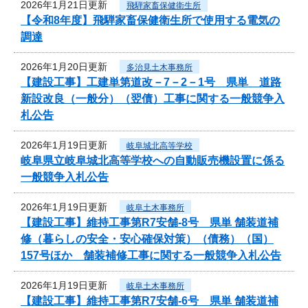
2026年1月21日更新
飛騨家畜保健衛生所
【令和8年度】飛騨家畜保健衛生所で使用する電気の
調達
2026年1月20日更新
多治見土木事務所
【建設工事】工建単第道改－7－2－1号 県単 道路
新設改良（一般分）（翌債）工事に関する一般競争入
札公告
2026年1月19日更新
岐阜城北高等学校
岐阜県立岐阜城北高等学校への自動販売機設置に係る
一般競争入札公告
2026年1月19日更新
岐阜土木事務所
【建設工事】維持工事第R7安舗-8号 県単 舗装道補
修（暮らしの安全・安心確保対策）（債務）（国）
157号ほか 舗装補修工事に関する一般競争入札公告
2026年1月19日更新
岐阜土木事務所
【建設工事】維持工事第R7安舗-6号 県単 舗装道補