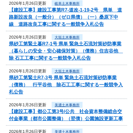
2026年1月26日更新
岐阜土木事務所
【建設工事】建設工事第R7-道改-1-19-2号 県単 道
路新設改良（一般分）（ゼロ県債）（一）桑原下中
線 道路改良工事に関する一般競争入札公告
2026年1月26日更新
大垣土木事務所
県砂工第緊土暮R7-1号 県単 緊急土石流対策砂防事業
（暮らしの安全・安心確保対策）（債務）住吉谷他
除 石工工事に関する一般競争入札公告
2026年1月26日更新
大垣土木事務所
県砂工第緊土R7-3号 県単 緊急土石流対策砂防事業
（債務） 行平谷他 除石工工事に関する一般競争入
札公告
2026年1月26日更新
美濃土木事務所
【建設工事】都公工第3号/公共 社会資本整備総合交
付金事業（都市公園整備）（翌債）公園施設更新工事
2026年1月26日更新
美濃土木事務所