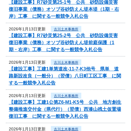
【建設工事】R7砂災第25-1号 公共 砂防設備災害
復旧事業（債務）オソブ谷砂防えん堤本堤（1期・右
岸）工事 に関する一般競争入札公告
2026年1月13日更新
古川土木事務所
【建設工事】R7砂災第25-2号 公共 砂防設備災害
復旧事業（債務）オソブ谷砂防えん堤前庭保護（1
期・右岸）工事 に関する一般競争入札公告
2026年1月13日更新
古川土木事務所
【建設工事】工建1単第道改-11-7-K3他号 県単 道
路新設改良（一般分）（翌債）八日町工区工事 に関
する一般競争入札公告
2026年1月13日更新
古川土木事務所
【建設工事】工建1公第Z6-M1-K5号 公共 地方創生
整備推進交付金（県代行）（翌債）西漆山残土仮置場
復旧工事 に関する一般競争入札公告
2026年1月13日更新
古川土木事務所