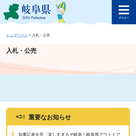
ペ
メ
このページの本文へ
ー
ニ
メ
ジ
ュ
ニ
の
ー
ュ
先
を
ー
頭
飛
トップページ
>
入札・公売
で
ば
す
し
入札・公売
。
て
本
文
へ
重要なお知らせ
知事記者会見「楽しすぎるぞ岐阜！岐阜県アウトドア