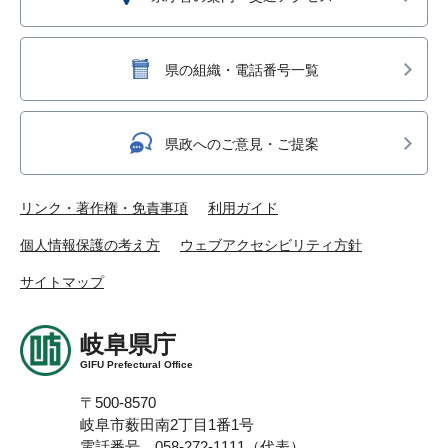
県の組織・電話番号一覧
県政へのご意見・ご提案
リンク・著作権・免責事項
利用ガイド
個人情報保護の考え方
ウェブアクセシビリティ方針
サイトマップ
岐阜県庁
GIFU Prefectural Office
〒500-8570
岐阜市薮田南2丁目1番1号
電話番号 058-272-1111（代表）