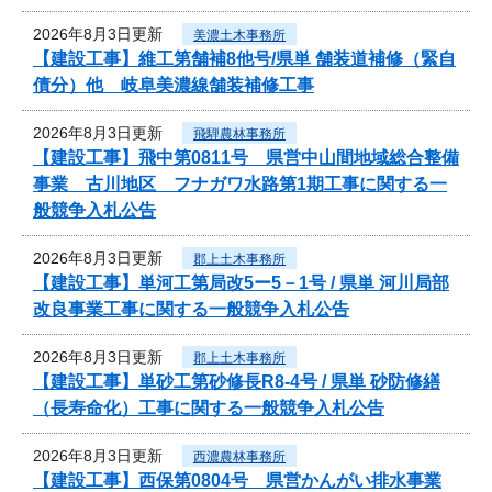
2026年8月3日更新
美濃土木事務所
【建設工事】維工第舗補8他号/県単 舗装道補修（緊自
債分）他 岐阜美濃線舗装補修工事
2026年8月3日更新
飛騨農林事務所
【建設工事】飛中第0811号 県営中山間地域総合整備
事業 古川地区 フナガワ水路第1期工事に関する一
般競争入札公告
2026年8月3日更新
郡上土木事務所
【建設工事】単河工第局改5ー5－1号 / 県単 河川局部
改良事業工事に関する一般競争入札公告
2026年8月3日更新
郡上土木事務所
【建設工事】単砂工第砂修長R8-4号 / 県単 砂防修繕
（長寿命化）工事に関する一般競争入札公告
2026年8月3日更新
西濃農林事務所
【建設工事】西保第0804号 県営かんがい排水事業