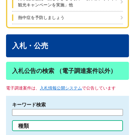
観光キャンペーンを実施」他
熱中症を予防しましょう
本
文
入札・公売
入札公告の検索 （電子調達案件以外）
電子調達案件は、
入札情報公開システム
で公告しています
キーワード検索
検
索
す
種類
る