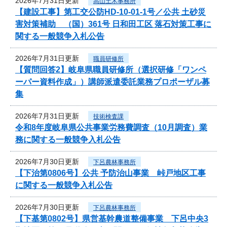
2026年7月31日更新
高山土木事務所
【建設工事】第工交公防HD-10-01-1号／公共 土砂災
害対策補助 （国）361号 日和田工区 落石対策工事に
関する一般競争入札公告
2026年7月31日更新
職員研修所
【質問回答2】岐阜県職員研修所（選択研修「ワンペ
ーパー資料作成」）講師派遣委託業務プロポーザル募
集
2026年7月31日更新
技術検査課
令和8年度岐阜県公共事業労務費調査（10月調査）業
務に関する一般競争入札公告
2026年7月30日更新
下呂農林事務所
【下治第0806号】公共 予防治山事業 峠戸地区工事
に関する一般競争入札公告
2026年7月30日更新
下呂農林事務所
【下基第0802号】県営基幹農道整備事業 下呂中央3