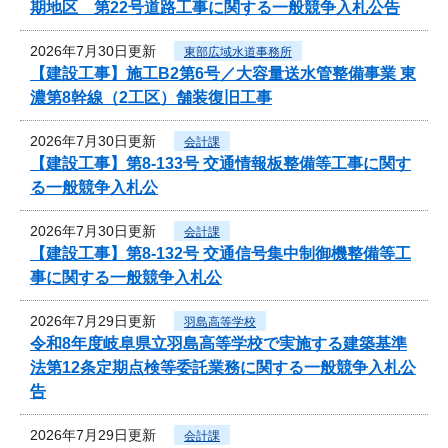
期地区 第22号道路工事に関する一般競争入札公告
2026年7月30日更新
東部広域水道事務所
【建設工事】施工B2第6号／大容量送水管整備事業 東
濃第8幹線（2工区）舗装復旧工事
2026年7月30日更新
会計課
【建設工事】第8-133号 交通情報板整備等工事に関す
る一般競争入札公
2026年7月30日更新
会計課
【建設工事】第8-132号 交通信号集中制御機整備等工
事に関する一般競争入札公
2026年7月29日更新
羽島高等学校
令和8年度岐阜県立羽島高等学校で実施する建築基準
法第12条定期点検等委託業務に関する一般競争入札公
告
2026年7月29日更新
会計課