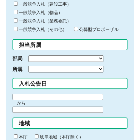
キ
一般競争入札（建設工事）
ー
一般競争入札（物品）
ワ
一般競争入札（業務委託）
ー
ド
一般競争入札（その他）
公募型プロポーザル
を
入
担当所属
力
部局
所属
入札公告日
期
から
間
期
の
間
始
地域
の
ま
終
り
わ
本庁
岐阜地域（本庁除く）