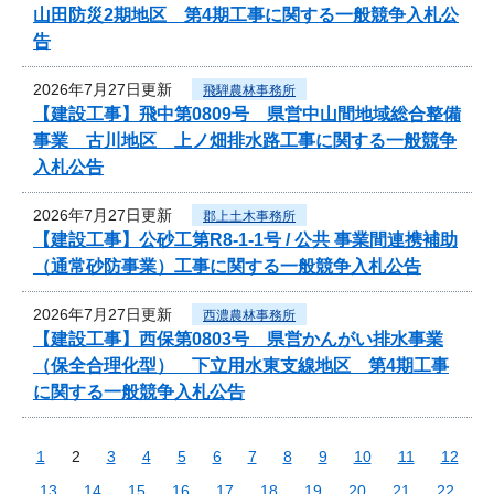
山田防災2期地区 第4期工事に関する一般競争入札公
告
2026年7月27日更新
飛騨農林事務所
【建設工事】飛中第0809号 県営中山間地域総合整備
事業 古川地区 上ノ畑排水路工事に関する一般競争
入札公告
2026年7月27日更新
郡上土木事務所
【建設工事】公砂工第R8-1-1号 / 公共 事業間連携補助
（通常砂防事業）工事に関する一般競争入札公告
2026年7月27日更新
西濃農林事務所
【建設工事】西保第0803号 県営かんがい排水事業
（保全合理化型） 下立用水東支線地区 第4期工事
に関する一般競争入札公告
1
2
3
4
5
6
7
8
9
10
11
12
13
14
15
16
17
18
19
20
21
22