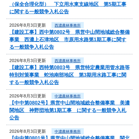
（保全合理化型） 下立用水東支線地区 第5期工事
に関する一般競争入札公告
2026年8月3日更新
西濃農林事務所
【建設工事】西中第0802号 県営中山間地域総合整備
事業 西濃上石津地区 市原用水路第1期工事に関す
る一般競争入札公告
2026年8月3日更新
西濃農林事務所
【建設工事】西特第0803号 県営特定農業用管水路等
特別対策事業 蛇池南部地区 第3期用水路工事に関
する一般競争入札公告
2026年8月3日更新
中濃農林事務所
【中中第0802号】県営中山間地域総合整備事業 美濃
関地区 神野団地第1期工事 に関する一般競争入札
公告
2026年8月3日更新
中濃農林事務所
【中中第0801号】県営中山間地域総合整備事業 関北