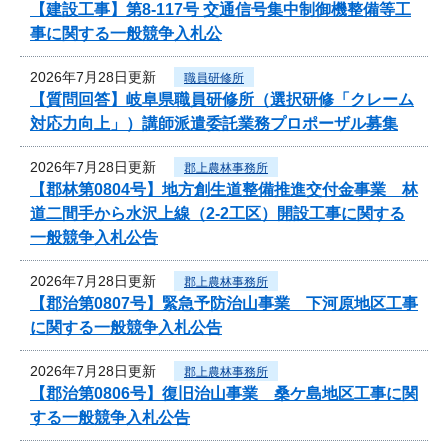
【建設工事】第8-117号 交通信号集中制御機整備等工
事に関する一般競争入札公
2026年7月28日更新
職員研修所
【質問回答】岐阜県職員研修所（選択研修「クレーム
対応力向上」）講師派遣委託業務プロポーザル募集
2026年7月28日更新
郡上農林事務所
【郡林第0804号】地方創生道整備推進交付金事業 林
道二間手から水沢上線（2-2工区）開設工事に関する
一般競争入札公告
2026年7月28日更新
郡上農林事務所
【郡治第0807号】緊急予防治山事業 下河原地区工事
に関する一般競争入札公告
2026年7月28日更新
郡上農林事務所
【郡治第0806号】復旧治山事業 桑ケ島地区工事に関
する一般競争入札公告