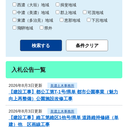
り
西濃（大垣）地域
揖斐地域
中濃（美濃）地域
郡上地域
可茂地域
東濃（多治見）地域
恵那地域
下呂地域
飛騨地域
県外
入札公告一覧
2026年8月3日更新
美濃土木事務所
【建設工事】都公工第T-1号/県単 都市公園事業（魅力
向上再整備）公園施設改修工事
2026年8月3日更新
美濃土木事務所
【建設工事】維工第維区1他号/県単 道路維持修繕（単
建）他 区画線工事