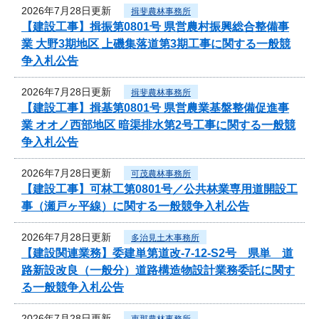
2026年7月28日更新
揖斐農林事務所
【建設工事】揖振第0801号 県営農村振興総合整備事
業 大野3期地区 上磯集落道第3期工事に関する一般競
争入札公告
2026年7月28日更新
揖斐農林事務所
【建設工事】揖基第0801号 県営農業基盤整備促進事
業 オオノ西部地区 暗渠排水第2号工事に関する一般競
争入札公告
2026年7月28日更新
可茂農林事務所
【建設工事】可林工第0801号／公共林業専用道開設工
事（瀬戸ヶ平線）に関する一般競争入札公告
2026年7月28日更新
多治見土木事務所
【建設関連業務】委建単第道改-7-12-S2号 県単 道
路新設改良（一般分）道路構造物設計業務委託に関す
る一般競争入札公告
2026年7月28日更新
恵那農林事務所