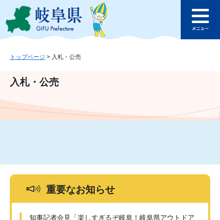
ペ
メ
このページの本文へ
ー
ニ
メ
ジ
ュ
ニ
の
ー
ュ
先
を
ー
頭
飛
トップページ
>
入札・公売
で
ば
す
し
入札・公売
。
て
本
文
へ
重要なお知らせ
知事記者会見「楽しすぎるぞ岐阜！岐阜県アウトドア