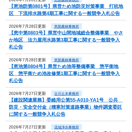
【恵池防第0801号】県営ため池防災対策事業 打杭地
区 下流排水路第4期工事に関する一般競争入札公告
2026年7月28日更新
恵那農林事務所
【恵中第0803号】県営中山間地域総合整備事業 やさ
か地区 法力屋用水路第3期工事に関する一般競争入
札公告
2026年7月28日更新
恵那農林事務所
【恵池第0804号】県営ため池等整備事業 惣平衛地
区 惣平衛ため池改修第1期工事に関する一般競争入
札公告
2026年7月27日更新
古川土木事務所
【建設関連業務】委維用公第55-A010-YA1号 公共
防災・安全交付金（積寒対策道路事業）物件調査委託
に関する一般競争入札公告
2026年7月27日更新
流域浄水事務所