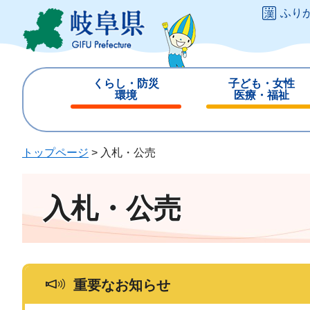
ペ
メ
ふり
ー
ニ
ジ
ュ
の
ー
先
を
くらし・防災
子ども・女性
頭
飛
環境
医療・福祉
で
ば
閉
閉
す
し
じ
じ
。
て
る
る
トップページ
>
入札・公売
本
文
へ
入札・公売
重要なお知らせ