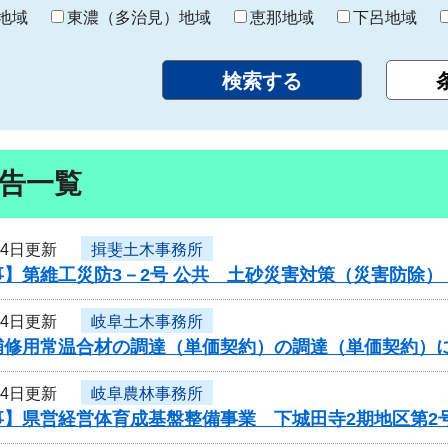
り
地域
東濃（多治見）地域
恵那地域
下呂地域
告一覧
24日更新
揖斐土木事務所
事】第維工災防3－2号 公共 土砂災害対策（災害防除
24日更新
岐阜土木事務所
補修用常温合材の調達（単価契約）の調達（単価契約）
24日更新
岐阜農林事務所
事】県営経営体育成基盤整備事業 下城田寺2期地区第2