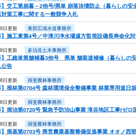
事】交工第崩暮－2他号/県単 崩落決壊防止（暮らしの
石対策工事に関する一般競争入札
19日更新
東部広域水道事務所
事】施工東第4号／中津川浄水場遠方監視設備長寿命化対
18日更新
多治見土木事務所
事】工維単第舗補暮3他号 県単 舗装道補修（暮らしの
札公告
18日更新
揖斐農林事務所
】揖林第0704号 森林環境保全整備事業 林業専用道
18日更新
揖斐農林事務所
】揖治第0720号 緊急予防治山事業 滝谷地区工事(ゼ
18日更新
揖斐農林事務所
】揖基第0703号 県営農業基盤整備促進事業 オオノ西