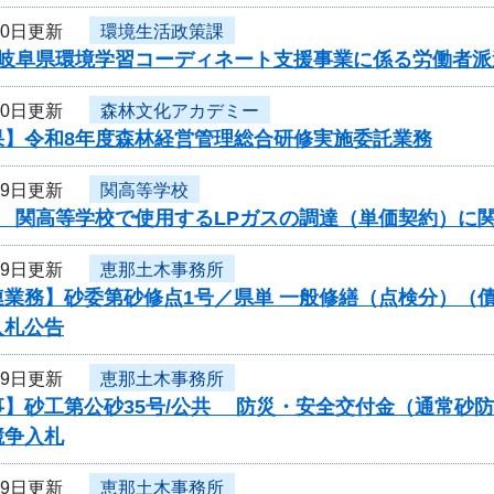
20日更新
環境生活政策課
岐阜県環境学習コーディネート支援事業に係る労働者派遣
20日更新
森林文化アカデミー
果】令和8年度森林経営管理総合研修実施委託業務
19日更新
関高等学校
度 関高等学校で使用するLPガスの調達（単価契約）に
19日更新
恵那土木事務所
連業務】砂委第砂修点1号／県単 一般修繕（点検分）（
入札公告
19日更新
恵那土木事務所
事】砂工第公砂35号/公共 防災・安全交付金（通常砂
競争入札
19日更新
恵那土木事務所