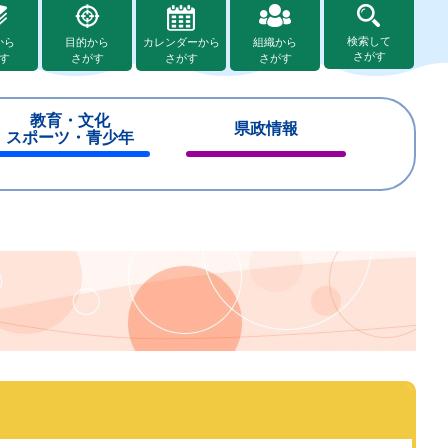
検索して
から
目的から
カレンダーから
組織から
さがす
す
さがす
さがす
さがす
教育・文化
県政情報
スポーツ・青少年
閉
閉
じ
じ
る
る