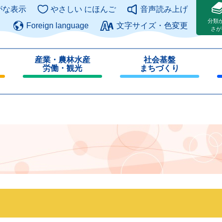
このページの本文へ
がな表示
やさしい にほんご
音声読み上げ
分類
Foreign language
文字サイズ・色変更
さが
産業・農林水産
社会基盤
労働・観光
まちづくり
閉
閉
じ
じ
る
る