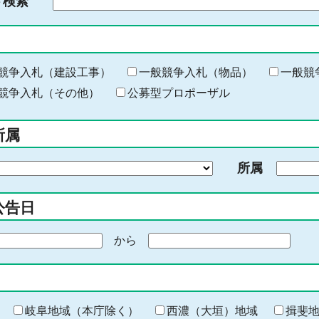
ド検索
検
索
す
る
キ
競争入札（建設工事）
一般競争入札（物品）
一般競
ー
競争入札（その他）
公募型プロポーザル
ワ
ー
所属
ド
を
所属
入
力
公告日
から
期
間
の
終
わ
岐阜地域（本庁除く）
西濃（大垣）地域
揖斐