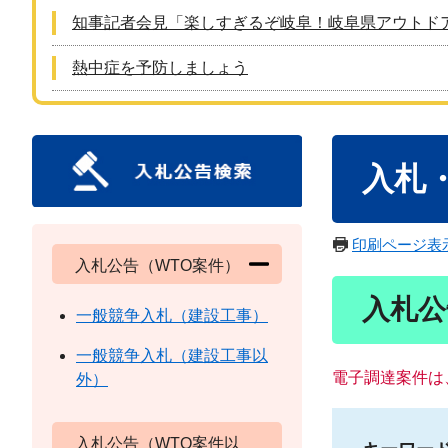
知事記者会見「楽しすぎるぞ岐阜！岐阜県アウトド
熱中症を予防しましょう
本
入札
文
印刷ページ表
入札公告（WTO案件）
入札公
一般競争入札（建設工事）
一般競争入札（建設工事以
電子調達案件は
外）
入札公告（WTO案件以