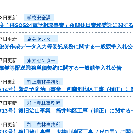
18日更新
学校安全課
度子供SOS24電話相談事業」夜間休日業務委託に関す
17日更新
旅券センター
度旅券作成データ入力等委託業務に関する一般競争入札公
17日更新
旅券センター
度旅券等配送業務単価契約に関する一般競争入札公告
17日更新
郡上農林事務所
0714号】緊急予防治山事業 西南洞地区工事（補正）
17日更新
郡上農林事務所
713号】復旧治山事業 筒井地区工事（補正）に関する
17日更新
郡上農林事務所
0712号】復旧治山事業 鬼神山地区工事（ゼロ国）に関