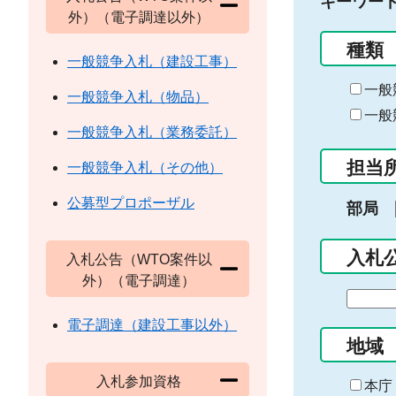
キーワー
外）（電子調達以外）
種類
一般競争入札（建設工事）
一般
一般競争入札（物品）
一般
一般競争入札（業務委託）
担当
一般競争入札（その他）
公募型プロポーザル
部局
入札
入札公告（WTO案件以
外）（電子調達）
期
間
電子調達（建設工事以外）
の
地域
始
入札参加資格
ま
本庁