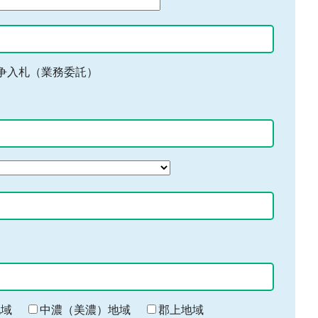
争入札（業務委託）
地域
中濃（美濃）地域
郡上地域