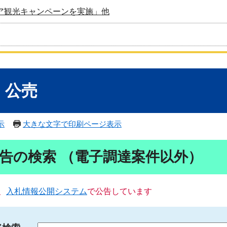
ア観光キャンペーンを実施」他
・公売
示
大きな文字で印刷ページ表示
告の検索 （電子調達案件以外）
、
入札情報公開システム
で公告しています