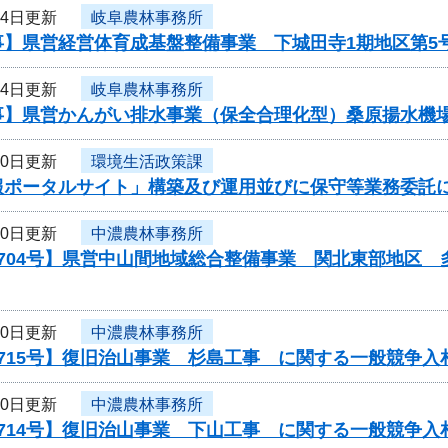
24日更新
岐阜農林事務所
事】県営経営体育成基盤整備事業 下城田寺1期地区第5
24日更新
岐阜農林事務所
事】県営かんがい排水事業（保全合理化型）桑原揚水機場
20日更新
環境生活政策課
報ポータルサイト」構築及び運用並びに保守等業務委託
20日更新
中濃農林事務所
0704号】県営中山間地域総合整備事業 関北東部地区
20日更新
中濃農林事務所
715号】復旧治山事業 杉島工事 に関する一般競争入
20日更新
中濃農林事務所
714号】復旧治山事業 下山工事 に関する一般競争入