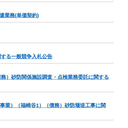
業務(単価契約)
関する一般競争入札公告
債務）砂防関係施設調査・点検業務委託に関する
防事業）（福崎谷1）（債務）砂防堰堤工事に関