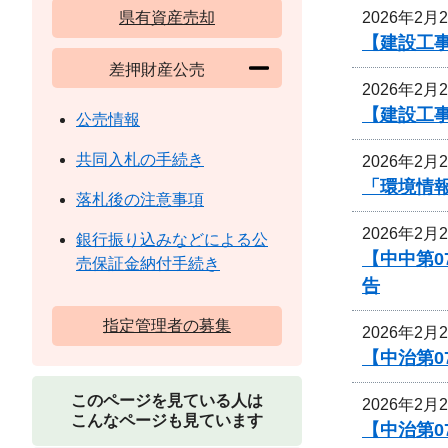
2026年2月
県有資産売却
【建設工
差押財産公売
2026年2月
【建設工
公売情報
共同入札の手続き
2026年2月
「環境情
落札後の注意事項
2026年2月
銀行振り込みなどによる公
【中中第
売保証金納付手続き
告
指定管理者の募集
2026年2月
【中治第0
このページを見ている人は
2026年2月
こんなページも見ています
【中治第0