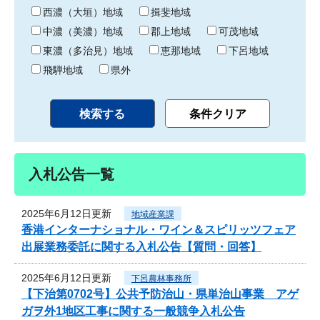
り
西濃（大垣）地域
揖斐地域
中濃（美濃）地域
郡上地域
可茂地域
東濃（多治見）地域
恵那地域
下呂地域
飛騨地域
県外
入札公告一覧
2025年6月12日更新
地域産業課
香港インターナショナル・ワイン＆スピリッツフェア
出展業務委託に関する入札公告【質問・回答】
2025年6月12日更新
下呂農林事務所
【下治第0702号】公共予防治山・県単治山事業 アゲ
ガヲ外1地区工事に関する一般競争入札公告