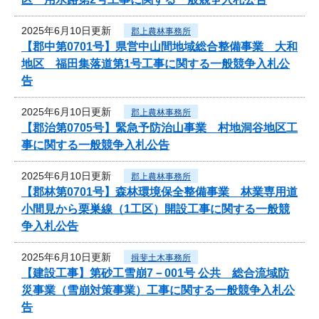
2025年6月10日更新
郡上農林事務所
【郡中第0701号】県営中山間地域総合整備事業 大和
地区 福田集落道第1号工事に関する一般競争入札公
告
2025年6月10日更新
郡上農林事務所
【郡治第0705号】緊急予防治山事業 村地洞谷地区工
事に関する一般競争入札公告
2025年6月10日更新
郡上農林事務所
【郡林第0701号】森林環境保全整備事業 林業専用道
小間見から栗巣線（1工区）開設工事に関する一般競
争入札公告
2025年6月10日更新
揖斐土木事務所
【建設工事】第砂工雪崩7－001号 公共 総合流域防
災事業（雪崩対策事業）工事に関する一般競争入札公
告