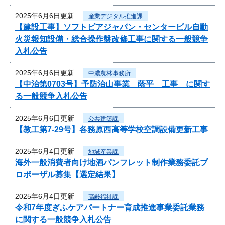
2025年6月6日更新
産業デジタル推進課
【建設工事】ソフトピアジャパン・センタービル自動
火災報知設備・総合操作盤改修工事に関する一般競争
入札公告
2025年6月6日更新
中濃農林事務所
【中治第0703号】予防治山事業 蔭平 工事 に関す
る一般競争入札公告
2025年6月6日更新
公共建築課
【教工第7-29号】各務原西高等学校空調設備更新工事
2025年6月4日更新
地域産業課
海外一般消費者向け地酒パンフレット制作業務委託プ
ロポーザル募集【選定結果】
2025年6月4日更新
高齢福祉課
令和7年度ぎふケアパートナー育成推進事業委託業務
に関する一般競争入札公告