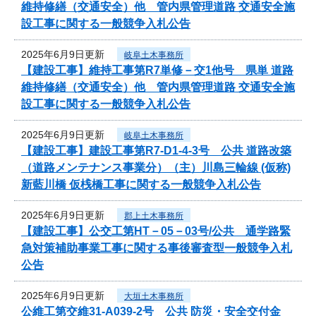
維持修繕（交通安全）他 管内県管理道路 交通安全施
設工事に関する一般競争入札公告
2025年6月9日更新
岐阜土木事務所
【建設工事】維持工事第R7単修－交1他号 県単 道路
維持修繕（交通安全）他 管内県管理道路 交通安全施
設工事に関する一般競争入札公告
2025年6月9日更新
岐阜土木事務所
【建設工事】建設工事第R7-D1-4-3号 公共 道路改築
（道路メンテナンス事業分）（主）川島三輪線 (仮称)
新藍川橋 仮桟橋工事に関する一般競争入札公告
2025年6月9日更新
郡上土木事務所
【建設工事】公交工第HT－05－03号/公共 通学路緊
急対策補助事業工事に関する事後審査型一般競争入札
公告
2025年6月9日更新
大垣土木事務所
公維工第交維31-A039-2号 公共 防災・安全交付金