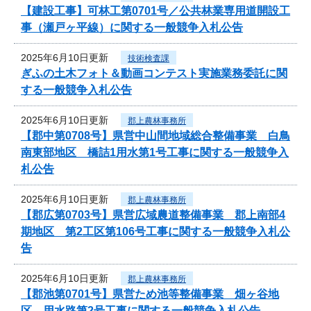
【建設工事】可林工第0701号／公共林業専用道開設工
事（瀬戸ヶ平線）に関する一般競争入札公告
2025年6月10日更新
技術検査課
ぎふの土木フォト＆動画コンテスト実施業務委託に関
する一般競争入札公告
2025年6月10日更新
郡上農林事務所
【郡中第0708号】県営中山間地域総合整備事業 白鳥
南東部地区 橋詰1用水第1号工事に関する一般競争入
札公告
2025年6月10日更新
郡上農林事務所
【郡広第0703号】県営広域農道整備事業 郡上南部4
期地区 第2工区第106号工事に関する一般競争入札公
告
2025年6月10日更新
郡上農林事務所
【郡池第0701号】県営ため池等整備事業 畑ヶ谷地
区 用水路第2号工事に関する一般競争入札公告