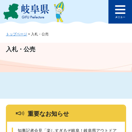
ペ
メ
このページの本文へ
ー
ニ
メ
ジ
ュ
ニ
の
ー
ュ
先
を
ー
頭
飛
トップページ
>
入札・公売
で
ば
す
し
入札・公売
。
て
本
文
へ
重要なお知らせ
知事記者会見「楽しすぎるぞ岐阜！岐阜県アウトドア