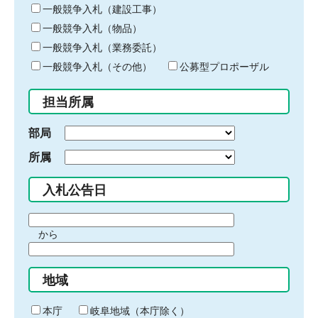
キ
一般競争入札（建設工事）
ー
一般競争入札（物品）
ワ
一般競争入札（業務委託）
ー
ド
一般競争入札（その他）
公募型プロポーザル
を
入
担当所属
力
部局
所属
入札公告日
期
から
間
期
の
間
始
地域
の
ま
終
り
わ
本庁
岐阜地域（本庁除く）