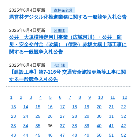
2025年6月4日更新
森林保全課
県営林デジタル化推進業務に関する一般競争入札公告
2025年6月4日更新
河川課
公共 大規模特定河川事業（広域河川）・公共 防
災・安全交付金（改築）（債務）赤坂大橋上部工事に
関する一般競争入札公告
2025年6月4日更新
会計課
【建設工事】第7-116号 交通安全施設更新等工事に関
する一般競争入札公告
1
2
3
4
5
6
7
8
9
10
11
12
13
14
15
16
17
18
19
20
21
22
23
24
25
26
27
28
29
30
31
32
33
34
35
36
37
38
39
40
41
42
43
44
45
46
47
48
49
50
51
52