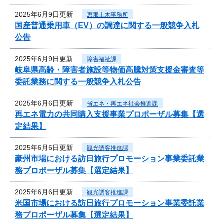
2025年6月9日更新
恵那土木事務所
国産普通乗用車（EV）の調達に関する一般競争入札
公告
2025年6月9日更新
障害福祉課
岐阜県高齢・障害者施設等物価高騰対策支援金審査等
委託業務に関する一般競争入札公告
2025年6月6日更新
省エネ・再エネ社会推進課
再エネ電力の共同購入支援事業プロポーザル募集【選
定結果】
2025年6月6日更新
観光誘客推進課
豪州市場における訪日旅行プロモーション事業委託業
務プロポーザル募集【選定結果】
2025年6月6日更新
観光誘客推進課
米国市場における訪日旅行プロモーション事業委託業
務プロポーザル募集【選定結果】