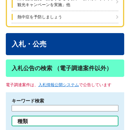
観光キャンペーンを実施」他
熱中症を予防しましょう
本
文
入札・公売
入札公告の検索 （電子調達案件以外）
電子調達案件は、
入札情報公開システム
で公告しています
キーワード検索
検
索
す
種類
る