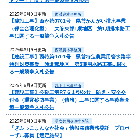
トノ平）に関する一般競争入札公告
2025年6月9日更新
西濃農林事務所
【建設工事】西か第0701号 県営かんがい排水事業
（保全合理化型） 大巻東部1期地区 第1期排水路工
事に関する一般競争入札公告
2025年6月9日更新
西濃農林事務所
【建設工事】西特第0701号 県営特定農業用管水路等
特別対策事業 時北部地区 第5期用水路工事に関す
る一般競争入札公告
2025年6月9日更新
郡上土木事務所
【建設工事】公砂工第R7-6-1号/公共 防災・安全交
付金（通常砂防事業）（債務）工事に関する事後審査
型一般競争入札公告
2025年6月9日更新
男女共同参画推進課
「ぎふっこまんなか社会」情報発信業務委託 プロポ
ーザル募集【選定結果】