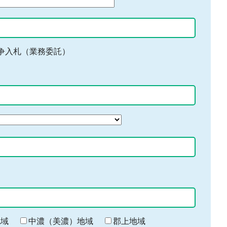
争入札（業務委託）
地域
中濃（美濃）地域
郡上地域