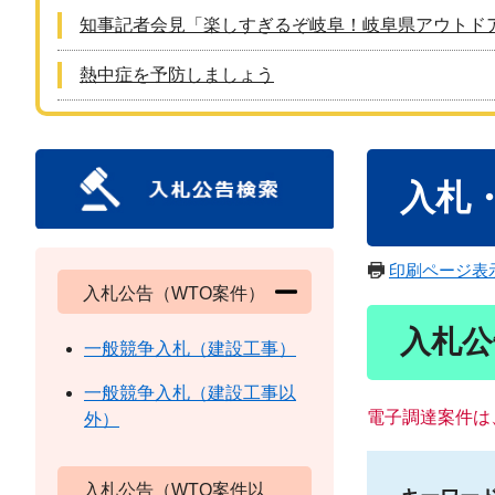
知事記者会見「楽しすぎるぞ岐阜！岐阜県アウトド
熱中症を予防しましょう
本
入札
文
印刷ページ表
入札公告（WTO案件）
入札公
一般競争入札（建設工事）
一般競争入札（建設工事以
電子調達案件は
外）
入札公告（WTO案件以