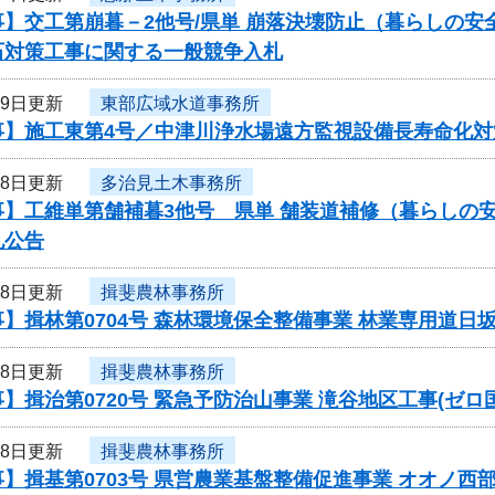
事】交工第崩暮－2他号/県単 崩落決壊防止（暮らしの
石対策工事に関する一般競争入札
19日更新
東部広域水道事務所
事】施工東第4号／中津川浄水場遠方監視設備長寿命化対
18日更新
多治見土木事務所
事】工維単第舗補暮3他号 県単 舗装道補修（暮らしの
札公告
18日更新
揖斐農林事務所
】揖林第0704号 森林環境保全整備事業 林業専用道
18日更新
揖斐農林事務所
】揖治第0720号 緊急予防治山事業 滝谷地区工事(ゼ
18日更新
揖斐農林事務所
】揖基第0703号 県営農業基盤整備促進事業 オオノ西