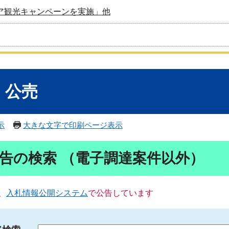
ア観光キャンペーンを実施」他
・公売
示
大きな文字で印刷ページ表示
告の検索 （電子調達案件以外）
、
入札情報公開システム
で公告しています