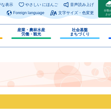
このページの本文へ
がな表示
やさしい にほんご
音声読み上げ
分類
Foreign language
文字サイズ・色変更
さが
産業・農林水産
社会基盤
労働・観光
まちづくり
閉
閉
じ
じ
る
る