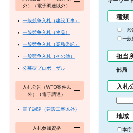
キーワー
外）（電子調達以外）
種類
一般競争入札（建設工事）
一般
一般競争入札（物品）
一般
一般競争入札（業務委託）
担当
一般競争入札（その他）
公募型プロポーザル
部局
入札
入札公告（WTO案件以
外）（電子調達）
期
間
電子調達（建設工事以外）
の
地域
始
入札参加資格
ま
本庁