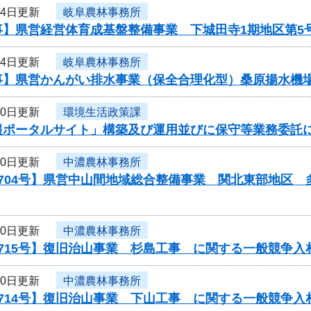
24日更新
岐阜農林事務所
事】県営経営体育成基盤整備事業 下城田寺1期地区第5
24日更新
岐阜農林事務所
事】県営かんがい排水事業（保全合理化型）桑原揚水機場
20日更新
環境生活政策課
報ポータルサイト」構築及び運用並びに保守等業務委託
20日更新
中濃農林事務所
0704号】県営中山間地域総合整備事業 関北東部地区
20日更新
中濃農林事務所
715号】復旧治山事業 杉島工事 に関する一般競争入
20日更新
中濃農林事務所
714号】復旧治山事業 下山工事 に関する一般競争入