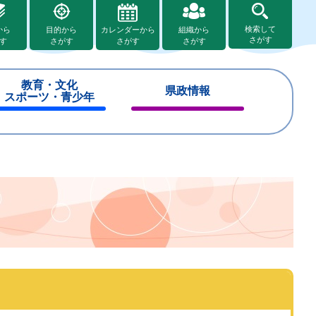
検索して
から
目的から
カレンダーから
組織から
さがす
す
さがす
さがす
さがす
教育・文化
県政情報
スポーツ・青少年
閉
閉
じ
じ
る
る