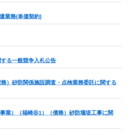
業務(単価契約)
関する一般競争入札公告
債務）砂防関係施設調査・点検業務委託に関する
防事業）（福崎谷1）（債務）砂防堰堤工事に関