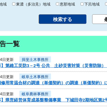
り
地域
東濃（多治見）地域
恵那地域
下呂地域
告一覧
24日更新
揖斐土木事務所
事】第維工災防3－2号 公共 土砂災害対策（災害防除
24日更新
岐阜土木事務所
補修用常温合材の調達（単価契約）の調達（単価契約）
24日更新
岐阜農林事務所
事】県営経営体育成基盤整備事業 下城田寺2期地区第2