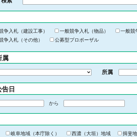
ド検索
検
索
す
る
キ
競争入札（建設工事）
一般競争入札（物品）
一般競
ー
競争入札（その他）
公募型プロポーザル
ワ
ー
所属
ド
を
所属
入
力
公告日
から
期
間
の
終
わ
岐阜地域（本庁除く）
西濃（大垣）地域
揖斐