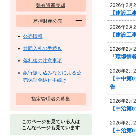
2026年2月
県有資産売却
【建設工
差押財産公売
2026年2月
【建設工
公売情報
共同入札の手続き
2026年2月
「環境情
落札後の注意事項
2026年2月
銀行振り込みなどによる公
【中中第
売保証金納付手続き
告
指定管理者の募集
2026年2月
【中治第0
このページを見ている人は
2026年2月
こんなページも見ています
【中治第0