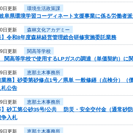
20日更新
環境生活政策課
岐阜県環境学習コーディネート支援事業に係る労働者派遣
20日更新
森林文化アカデミー
果】令和8年度森林経営管理総合研修実施委託業務
19日更新
関高等学校
度 関高等学校で使用するLPガスの調達（単価契約）に
19日更新
恵那土木事務所
連業務】砂委第砂修点1号／県単 一般修繕（点検分）（
入札公告
19日更新
恵那土木事務所
事】砂工第公砂35号/公共 防災・安全交付金（通常砂
競争入札
19日更新
恵那土木事務所