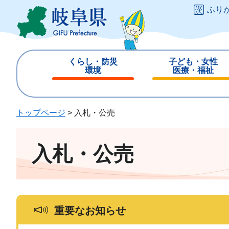
ペ
メ
ふり
ー
ニ
ジ
ュ
の
ー
先
を
くらし・防災
子ども・女性
頭
飛
環境
医療・福祉
で
ば
閉
閉
す
し
じ
じ
。
て
る
る
トップページ
>
入札・公売
本
文
へ
入札・公売
重要なお知らせ