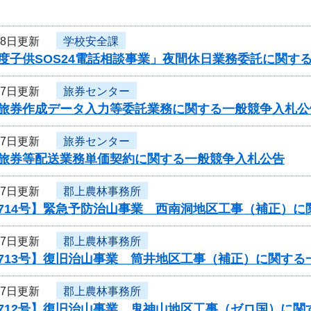
18日更新
学校安全課
度子供SOS24電話相談事業」夜間休日業務委託に関す
17日更新
旅券センター
度旅券作成データ入力等委託業務に関する一般競争入札公
17日更新
旅券センター
度旅券等配送業務単価契約に関する一般競争入札公告
17日更新
郡上農林事務所
0714号】緊急予防治山事業 西南洞地区工事（補正）
17日更新
郡上農林事務所
713号】復旧治山事業 筒井地区工事（補正）に関する
17日更新
郡上農林事務所
0712号】復旧治山事業 鬼神山地区工事（ゼロ国）に関