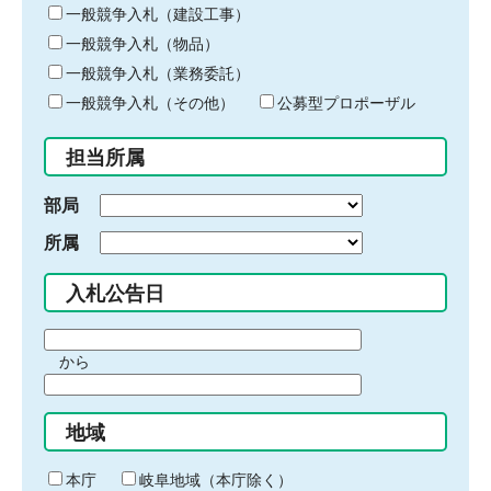
キ
一般競争入札（建設工事）
ー
一般競争入札（物品）
ワ
一般競争入札（業務委託）
ー
ド
一般競争入札（その他）
公募型プロポーザル
を
入
担当所属
力
部局
所属
入札公告日
期
から
間
期
の
間
始
地域
の
ま
終
り
わ
本庁
岐阜地域（本庁除く）