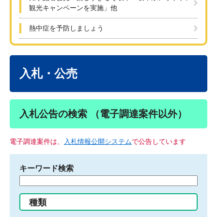
観光キャンペーンを実施」他
熱中症を予防しましょう
本
文
入札・公売
入札公告の検索 （電子調達案件以外）
電子調達案件は、
入札情報公開システム
で公告しています
キーワード検索
検
索
す
種類
る