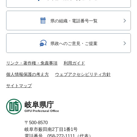
県の組織・電話番号一覧
県政へのご意見・ご提案
リンク・著作権・免責事項
利用ガイド
個人情報保護の考え方
ウェブアクセシビリティ方針
サイトマップ
岐阜県庁
GIFU Prefectural Office
〒500-8570
岐阜市薮田南2丁目1番1号
電話番号 058-272-1111（代表）