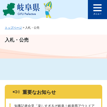
ペ
メ
このページの本文へ
ー
ニ
メ
ジ
ュ
ニ
の
ー
ュ
先
を
ー
頭
飛
トップページ
>
入札・公売
で
ば
す
し
入札・公売
。
て
本
文
へ
重要なお知らせ
知事記者会見「楽しすぎるぞ岐阜！岐阜県アウトドア