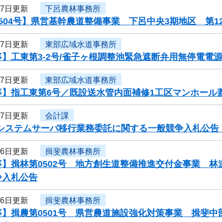
17日更新
下呂農林事務所
504号】県営基幹農道整備事業 下呂中央3期地区 第
17日更新
東部広域水道事務所
】工東第3-2号/雀子ヶ根調整池緊急遮断弁用無停電電
17日更新
東部広域水道事務所
事】指工東第6号／既設送水管内面補修1工区マンホール
17日更新
会計課
Nシステムサーバ移行業務委託に関する一般競争入札公告
16日更新
揖斐農林事務所
】揖林第0502号 地方創生道整備推進交付金事業 林
争入札公告
16日更新
揖斐農林事務所
】揖農第0501号 県営農道施設強化対策事業 揖斐中