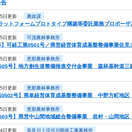
公告
15日更新
農政課
プラットフォームプロトタイプ構築等委託業務プロポーザ
15日更新
可茂農林事務所
事】可経工第0501号／県営経営体育成基盤整備事業佐
15日更新
恵那農林事務所
505号】地方創生道整備推進交付金事業 森林基幹道三
15日更新
恵那農林事務所
第0502号】県単経営体育成基盤整備事業 中野方町地
15日更新
恵那農林事務所
0503号】県営中山間地域総合整備事業 岩村・山岡地
14日更新
長良川上流河川開発工事事務所