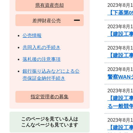
2023年8月
県有資産売却
【下基第0
差押財産公売
2023年8月
【建設工事
公売情報
共同入札の手続き
2023年8月
【建設工
落札後の注意事項
2023年8月
銀行振り込みなどによる公
警察WA
売保証金納付手続き
2023年8月
指定管理者の募集
【建設工事
る一般競
このページを見ている人は
2023年8月
こんなページも見ています
【建設工事