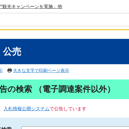
ア観光キャンペーンを実施」他
・公売
示
大きな文字で印刷ページ表示
告の検索 （電子調達案件以外）
、
入札情報公開システム
で公告しています