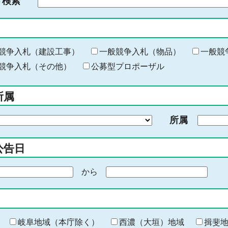
ド検索
検
索
す
る
キ
競争入札（建設工事）
一般競争入札（物品）
一般競
ー
競争入札（その他）
公募型プロポーザル
ワ
ー
所属
ド
を
所属
入
力
公告日
から
期
間
の
終
わ
岐阜地域（本庁除く）
西濃（大垣）地域
揖斐