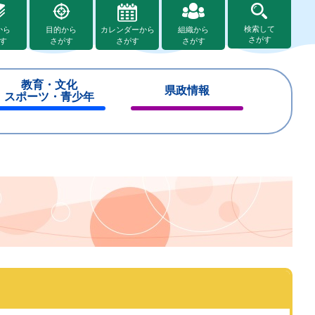
検索して
から
目的から
カレンダーから
組織から
さがす
す
さがす
さがす
さがす
教育・文化
県政情報
スポーツ・青少年
閉
閉
じ
じ
る
る