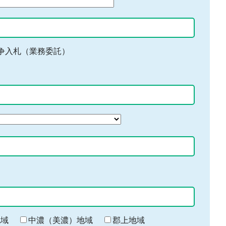
争入札（業務委託）
地域
中濃（美濃）地域
郡上地域