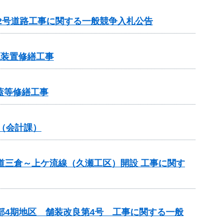
12号道路工事に関する一般競争入札公告
源装置修繕工事
蓋等修繕工事
（会計課）
道三倉～上ケ流線（久瀬工区）開設 工事に関す
部4期地区 舗装改良第4号 工事に関する一般