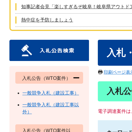
知事記者会見「楽しすぎるぞ岐阜！岐阜県アウトド
熱中症を予防しましょう
本
入札
文
印刷ページ表
入札公告（WTO案件）
入札公
一般競争入札（建設工事）
一般競争入札（建設工事以
電子調達案件は
外）
入札公告（WTO案件以