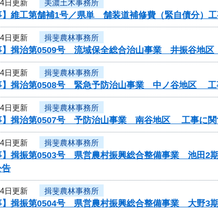
14日更新
美濃土木事務所
事】維工第舗補1号／県単 舗装道補修費（緊自債分）工
14日更新
揖斐農林事務所
事】揖治第0509号 流域保全総合治山事業 井振谷地
14日更新
揖斐農林事務所
事】揖治第0508号 緊急予防治山事業 中ノ谷地区 
14日更新
揖斐農林事務所
事】揖治第0507号 予防治山事業 南谷地区 工事に
14日更新
揖斐農林事務所
】揖振第0503号 県営農村振興総合整備事業 池田2
公告
14日更新
揖斐農林事務所
事】揖振第0504号 県営農村振興総合整備事業 大野