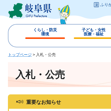
ペ
メ
ふり
ー
ニ
ジ
ュ
の
ー
先
を
くらし・防災
子ども・女性
頭
飛
環境
医療・福祉
で
ば
閉
閉
す
し
じ
じ
。
て
る
る
トップページ
>
入札・公売
本
文
へ
入札・公売
重要なお知らせ