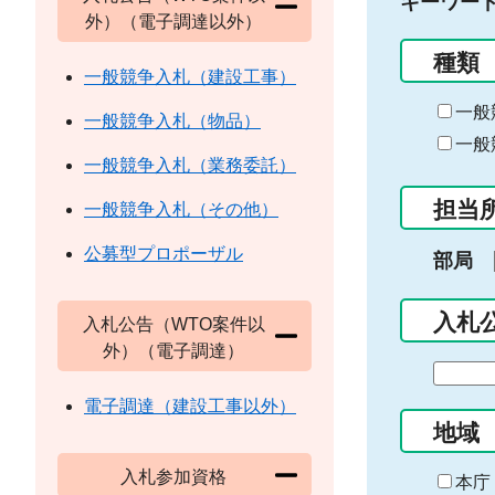
キーワー
外）（電子調達以外）
種類
一般競争入札（建設工事）
一般
一般競争入札（物品）
一般
一般競争入札（業務委託）
担当
一般競争入札（その他）
公募型プロポーザル
部局
入札
入札公告（WTO案件以
外）（電子調達）
期
間
電子調達（建設工事以外）
の
地域
始
入札参加資格
ま
本庁