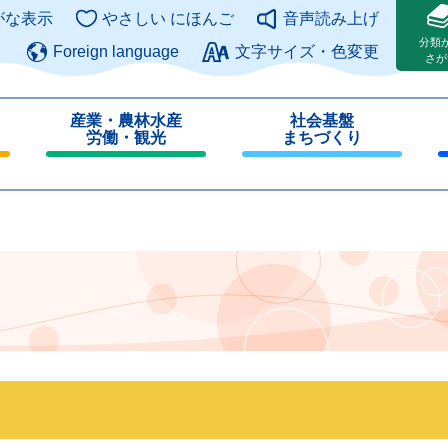
このページの本文へ
がな表示
やさしい にほんご
音声読み上げ
分類
Foreign language
文字サイズ・色変更
さが
産業・農林水産
社会基盤
労働・観光
まちづくり
閉
閉
じ
じ
る
る