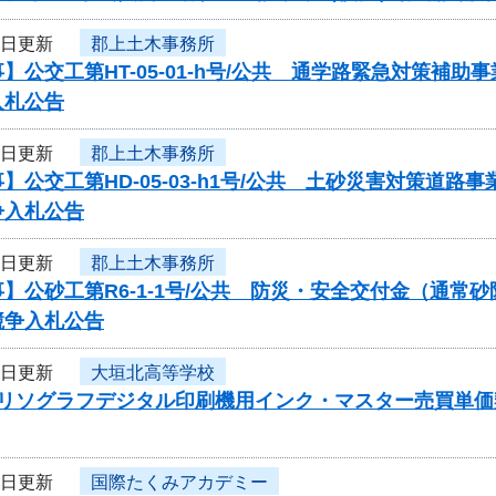
3日更新
郡上土木事務所
】公交工第HT-05-01-h号/公共 通学路緊急対策
入札公告
3日更新
郡上土木事務所
】公交工第HD-05-03-h1号/公共 土砂災害対策道
争入札公告
3日更新
郡上土木事務所
】公砂工第R6-1-1号/公共 防災・安全交付金（通
競争入札公告
3日更新
大垣北高等学校
度リソグラフデジタル印刷機用インク・マスター売買単
3日更新
国際たくみアカデミー