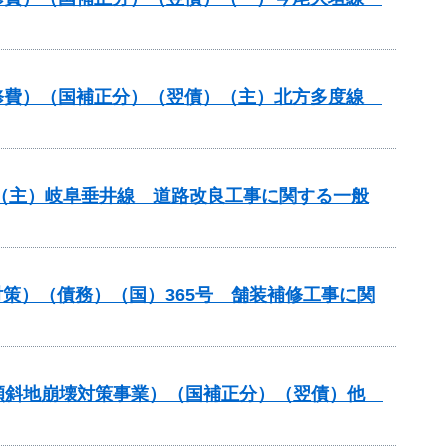
装道補修費）（国補正分）（翌債）（主）北方多度線
） （主）岐阜垂井線 道路改良工事に関する一般
策）（債務）（国）365号 舗装補修工事に関
急傾斜地崩壊対策事業）（国補正分）（翌債）他