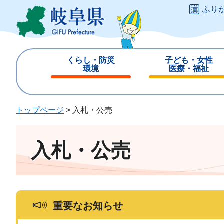
ペ
メ
ふり
ー
ニ
ジ
ュ
の
ー
先
を
くらし・防災
子ども・女性
頭
飛
環境
医療・福祉
で
ば
閉
閉
す
し
じ
じ
。
て
る
る
トップページ
>
入札・公売
本
文
へ
入札・公売
重要なお知らせ