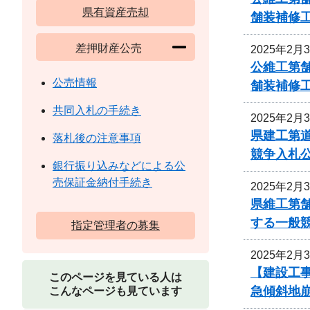
県有資産売却
舗装補修
差押財産公売
2025年2月
公維工第舗
公売情報
舗装補修
共同入札の手続き
2025年2月
県建工第道
落札後の注意事項
競争入札
銀行振り込みなどによる公
売保証金納付手続き
2025年2月
県維工第舗
する一般
指定管理者の募集
2025年2月
【建設工
このページを見ている人は
急傾斜地
こんなページも見ています