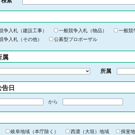
ド検索
検
索
す
る
キ
競争入札（建設工事）
一般競争入札（物品）
一般競
ー
競争入札（その他）
公募型プロポーザル
ワ
ー
所属
ド
を
所属
入
力
公告日
から
期
間
の
終
わ
岐阜地域（本庁除く）
西濃（大垣）地域
揖斐