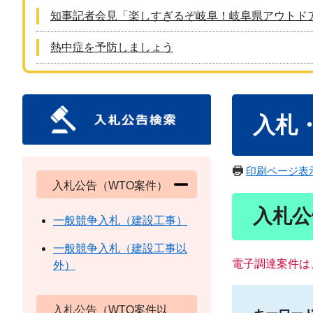
知事記者会見「楽しすぎるぞ岐阜！岐阜県アウトド
熱中症を予防しましょう
本
入札
文
印刷ページ表
入札公告（WTO案件）
入札公
一般競争入札（建設工事）
一般競争入札（建設工事以
電子調達案件は
外）
入札公告（WTO案件以