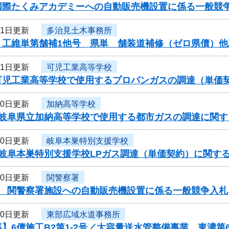
国際たくみアカデミーへの自動販売機設置に係る一般競
31日更新
多治見土木事務所
】工維単第舗補1他号 県単 舗装道補修（ゼロ県債）
31日更新
可児工業高等学校
可児工業高等学校で使用するプロパンガスの調達（単価
30日更新
加納高等学校
度岐阜県立加納高等学校で使用する都市ガスの調達に関す
30日更新
岐阜本巣特別支援学校
度岐阜本巣特別支援学校LPガス調達（単価契約）に関す
30日更新
関警察署
度 関警察署施設への自動販売機設置に係る一般競争入札
30日更新
東部広域水道事務所
】6債施工B2第1-2号／大容量送水管整備事業 東濃第