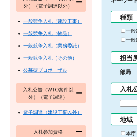
キーワー
外）（電子調達以外）
種類
一般競争入札（建設工事）
一般
一般競争入札（物品）
一般
一般競争入札（業務委託）
担当
一般競争入札（その他）
公募型プロポーザル
部局
入札
入札公告（WTO案件以
外）（電子調達）
期
間
電子調達（建設工事以外）
の
地域
始
入札参加資格
ま
本庁