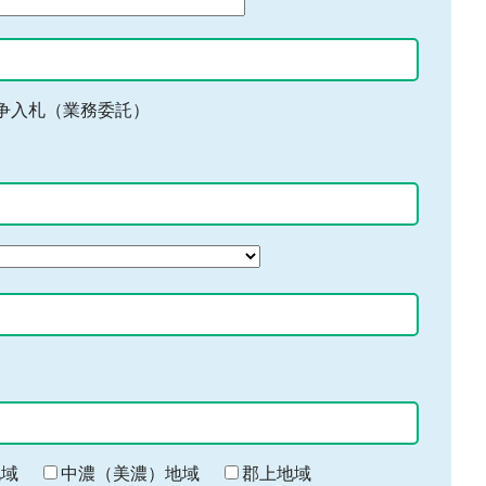
争入札（業務委託）
地域
中濃（美濃）地域
郡上地域