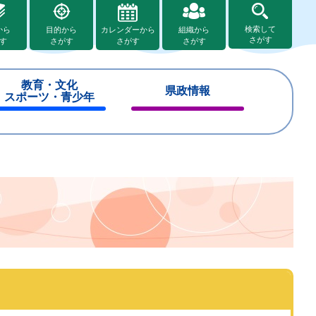
検索して
から
目的から
カレンダーから
組織から
さがす
す
さがす
さがす
さがす
教育・文化
県政情報
スポーツ・青少年
閉
閉
じ
じ
る
る