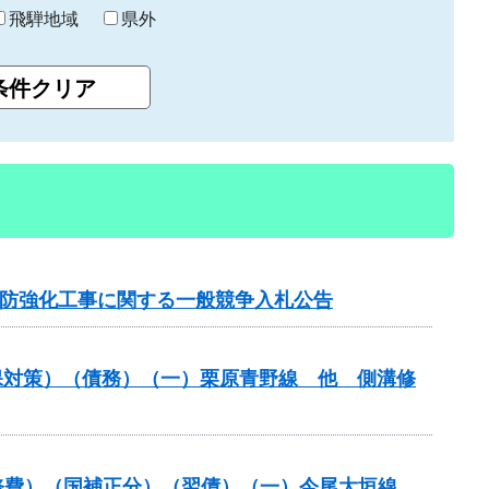
飛騨地域
県外
川堤防強化工事に関する一般競争入札公告
保対策）（債務）（一）栗原青野線 他 側溝修
装道補修費）（国補正分）（翌債）（一）今尾大垣線