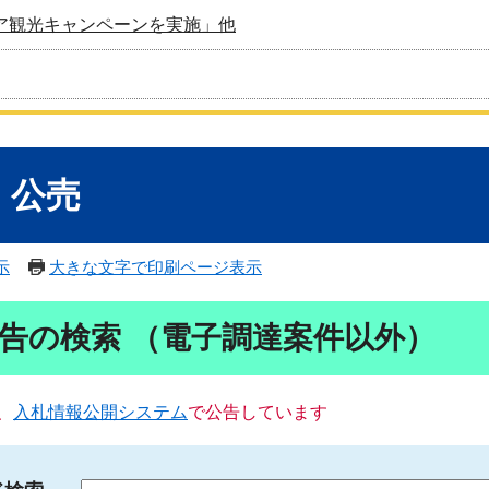
ア観光キャンペーンを実施」他
・公売
示
大きな文字で印刷ページ表示
告の検索 （電子調達案件以外）
、
入札情報公開システム
で公告しています