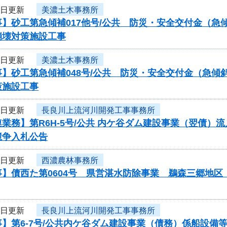
3日更新
美濃土木事務所
事】砂工第急傾補017他号/公共 防災・安全交付金（
崩壊対策施設工事
3日更新
美濃土木事務所
事】砂工第急傾補048号/公共 防災・安全交付金（急
策施設工事
3日更新
長良川上流河川開発工事事務所
業務】第R6H-5号/公共 内ケ谷ダム建設事業（翌債）
競争入札公告
3日更新
西濃農林事務所
事】債西た第0604号 県営湛水防除事業 鵜森三郷地
3日更新
長良川上流河川開発工事事務所
】第6-7号/公共内ケ谷ダム建設事業（債務）係船設備