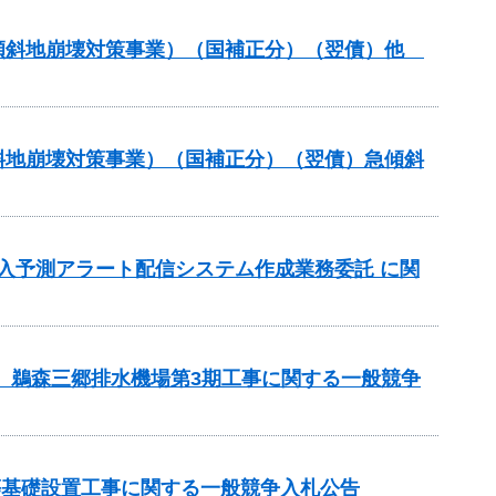
急傾斜地崩壊対策事業）（国補正分）（翌債）他
傾斜地崩壊対策事業）（国補正分）（翌債）急傾斜
流入予測アラート配信システム作成業務委託 に関
区 鵜森三郷排水機場第3期工事に関する一般競争
等基礎設置工事に関する一般競争入札公告