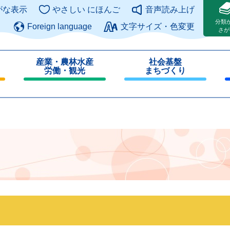
このページの本文へ
がな表示
やさしい にほんご
音声読み上げ
分類
Foreign language
文字サイズ・色変更
さが
産業・農林水産
社会基盤
労働・観光
まちづくり
閉
閉
じ
じ
る
る