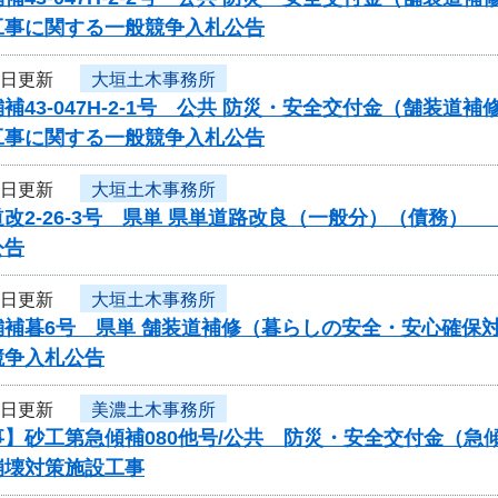
工事に関する一般競争入札公告
3日更新
大垣土木事務所
補43-047H-2-1号 公共 防災・安全交付金（舗
工事に関する一般競争入札公告
3日更新
大垣土木事務所
改2-26-3号 県単 県単道路改良（一般分）（債務
公告
3日更新
大垣土木事務所
補暮6号 県単 舗装道補修（暮らしの安全・安心確保対
競争入札公告
3日更新
美濃土木事務所
事】砂工第急傾補080他号/公共 防災・安全交付金（
崩壊対策施設工事