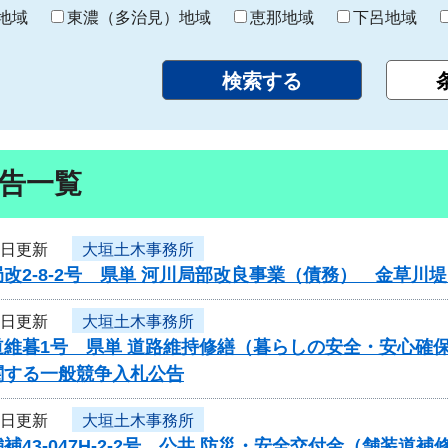
り
地域
東濃（多治見）地域
恵那地域
下呂地域
告一覧
3日更新
大垣土木事務所
改2-8-2号 県単 河川局部改良事業（債務） 金草
3日更新
大垣土木事務所
道維暮1号 県単 道路維持修繕（暮らしの安全・安心確
関する一般競争入札公告
3日更新
大垣土木事務所
補43-047H-2-2号 公共 防災・安全交付金（舗