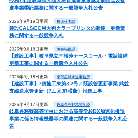
令和7年度岐阜県介護人材育成事業者認定制度普及促
進事業委託業務に関する一般競争入札公告
2025年9月19日更新
技術検査課
建設CALS/EC用大判カラープリンタの調達・更新業
務に関する一般競争入札
2025年9月18日更新
障害福祉課
【建設工事】岐阜県立幸報苑ナースコール・電話設備
更新工事に関する一般競争入札公告
2025年9月18日更新
東部広域水道事務所
【建設工事】7債施工東第3-2号／既設管更新事業 武並
支線送水管更新（7工区JR横断）推進工事
2025年9月17日更新
岐阜各務野高等学校
岐阜各務野高等学校における高等学校DX加速化推進
事業に係る情報機器等の調達に関する一般競争入札公
告