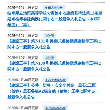
2025年10月1日更新
池田高等学校
岐阜県立池田高等学校で実施する建築基準法第12条定
期点検等委託業務に関する一般競争入札公告（令和7
年度）（再）
2025年10月1日更新
会計課
【建設工事】第7-131号 路側式道路標識建替等工事に
関する一般競争入札公告
2025年10月1日更新
会計課
【建設工事】第7-130号 路側式道路標識建替等工事に
関する一般競争入札公告
2025年9月30日更新
下呂土木事務所
【建設工事】公共 防災・安全交付金 黒石1工区
（仮称）黒石谷橋A2橋台他（債務）工事に関する一
般競争入札公告
2025年9月30日更新
可茂農林事務所