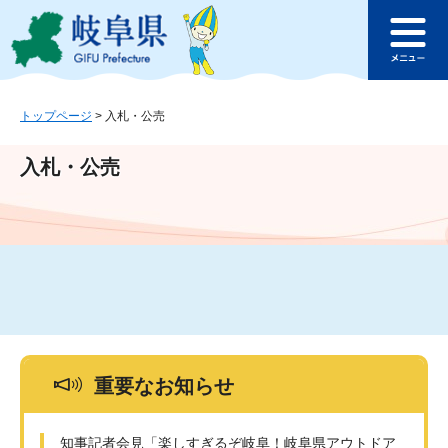
ペ
メ
このページの本文へ
ー
ニ
メ
ジ
ュ
ニ
の
ー
ュ
先
を
ー
頭
飛
トップページ
>
入札・公売
で
ば
す
し
入札・公売
。
て
本
文
へ
重要なお知らせ
知事記者会見「楽しすぎるぞ岐阜！岐阜県アウトドア