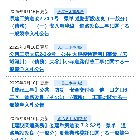
2025年9月16日更新
大垣土木事務所
県建工第道改2-24-1号 県単 道路新設改良（一般分）
（債務） （一）安八海津線 道路改良工事に関する
一般競争入札公告
2025年9月16日更新
大垣土木事務所
公河工第大広2-3-9号 公共 大規模特定河川事業（広
域河川）（債務）大谷川小寺道路付替工事に関する一
般競争入札公告
2025年9月16日更新
下呂土木事務所
【建設工事】公共 防災・安全交付金 他 山之口6
工区 道路改良（その1）（債務） 工事に関する一
般競争入札公告
2025年9月16日更新
多治見土木事務所
【建設関連業務】委建単第道改-7-3-S2号 県単 道
路新設改良（一般分）測量業務委託に関する一般競争