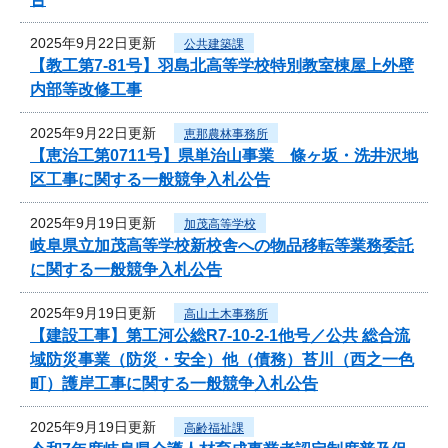
2025年9月22日更新
公共建築課
【教工第7-81号】羽島北高等学校特別教室棟屋上外壁
内部等改修工事
2025年9月22日更新
恵那農林事務所
【恵治工第0711号】県単治山事業 條ヶ坂・洗井沢地
区工事に関する一般競争入札公告
2025年9月19日更新
加茂高等学校
岐阜県立加茂高等学校新校舎への物品移転等業務委託
に関する一般競争入札公告
2025年9月19日更新
高山土木事務所
【建設工事】第工河公総R7-10-2-1他号／公共 総合流
域防災事業（防災・安全）他（債務）苔川（西之一色
町）護岸工事に関する一般競争入札公告
2025年9月19日更新
高齢福祉課