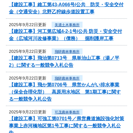
【建設工事】維工第43-A066号/公共 防災・安全交付
金（交通安全）北野乙狩線歩道設置工事
2025年9月22日更新
美濃土木事務所
【建設工事】河工第広域4-2-1号/公共 防災・安全交付
金（広域河川改修事業）（債務） 掘削護岸工事
2025年9月22日更新
飛騨農林事務所
【建設工事】飛治第0713号 県単治山工事（湯ノ平
2）に関する一般競争入札公告
2025年9月22日更新
飛騨農林事務所
【建設工事】飛か第0706号 県営かんがい排水事業
（保全合理化型） 高原用水地区 第1期工事に関す
る一般競争入札公告
2025年9月22日更新
可茂農林事務所
【建設工事】可強工第0701号／県営農道施設強化対策
事業上赤河橋地区第1号工事に関する一般競争入札公
告