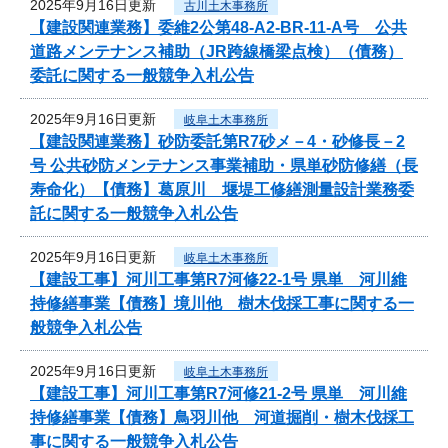
2025年9月16日更新
古川土木事務所
【建設関連業務】委維2公第48-A2-BR-11-A号 公共
道路メンテナンス補助（JR跨線橋梁点検）（債務）
委託に関する一般競争入札公告
2025年9月16日更新
岐阜土木事務所
【建設関連業務】砂防委託第R7砂メ－4・砂修長－2
号 公共砂防メンテナンス事業補助・県単砂防修繕（長
寿命化）【債務】葛原川 堰堤工修繕測量設計業務委
託に関する一般競争入札公告
2025年9月16日更新
岐阜土木事務所
【建設工事】河川工事第R7河修22-1号 県単 河川維
持修繕事業【債務】境川他 樹木伐採工事に関する一
般競争入札公告
2025年9月16日更新
岐阜土木事務所
【建設工事】河川工事第R7河修21-2号 県単 河川維
持修繕事業【債務】鳥羽川他 河道掘削・樹木伐採工
事に関する一般競争入札公告