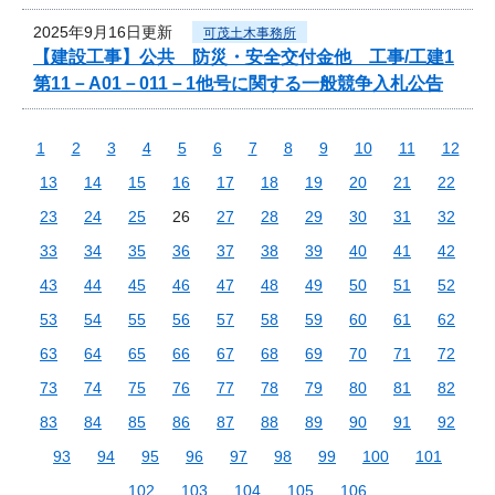
2025年9月16日更新
可茂土木事務所
【建設工事】公共 防災・安全交付金他 工事/工建1
第11－A01－011－1他号に関する一般競争入札公告
1
2
3
4
5
6
7
8
9
10
11
12
13
14
15
16
17
18
19
20
21
22
23
24
25
26
27
28
29
30
31
32
33
34
35
36
37
38
39
40
41
42
43
44
45
46
47
48
49
50
51
52
53
54
55
56
57
58
59
60
61
62
63
64
65
66
67
68
69
70
71
72
73
74
75
76
77
78
79
80
81
82
83
84
85
86
87
88
89
90
91
92
93
94
95
96
97
98
99
100
101
102
103
104
105
106