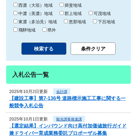
り
西濃（大垣）地域
揖斐地域
中濃（美濃）地域
郡上地域
可茂地域
東濃（多治見）地域
恵那地域
下呂地域
飛騨地域
県外
入札公告一覧
2025年10月2日更新
会計課
【建設工事】第7-136号 道路標示施工工事に関する一
般競争入札公告
2025年10月1日更新
観光誘客推進課
【選定結果】インバウンド向け高付加価値旅行ガイド
兼ドライバー育成業務委託プロポーザル募集