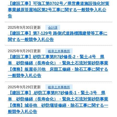
【建設工事】可強工第0702号／県営農道施設強化対策
事業越原笹屋地区第2号工事に関する一般競争入札公
告
2025年9月30日更新
会計課
【建設工事】第7-129号 路側式道路標識建替等工事に
関する一般競争入札公告
2025年9月29日更新
岐阜土木事務所
【建設工事】砂防工事第R7砂修長-2・緊土-4号 県
単 砂防修繕（長寿命化）・緊急土石流対策砂防事業
【債務】板屋谷川他 床固工修繕・除石工事に関する
一般競争入札公告
2025年9月29日更新
岐阜土木事務所
【建設工事】.砂防工事第R7砂修長-1・緊土-3号 県
単 砂防修繕（長寿命化）・緊急土石流対策砂防事業
【債務】城谷他 砂防堰堤修繕・除石工事に関する一
般競争入札公告