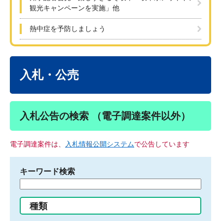
観光キャンペーンを実施」他
熱中症を予防しましょう
本
文
入札・公売
入札公告の検索 （電子調達案件以外）
電子調達案件は、
入札情報公開システム
で公告しています
キーワード検索
検
索
す
種類
る