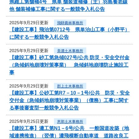
県維工第舗補4号 県単 舗装道補修（主）羽島養老線
他 舗装補修工事に関する一般競争入札公告
2025年9月29日更新
飛騨農林事務所
【建設工事】飛治第0712号 県単治山工事（小野平）
に関する一般競争入札公告
2025年9月29日更新
美濃土木事務所
【建設工事】砂工第急傾027号/公共 防災・安全交付金
（急傾斜地崩壊対策事業） 急傾斜地崩壊防止施設工
事
2025年9月29日更新
郡上土木事務所
【建設工事】公砂工第R7－10－1号/公共 防災・安全
交付金（急傾斜地崩壊対策事業）（債務）工事に関す
る事後審査型一般競争入札公告
2025年9月25日更新
恵那土木事務所
【建設工事】濃工第N1－6号/公共 一般国道改築（地
域連携推進）（翌債）濃飛横断自動車道 道路改良工