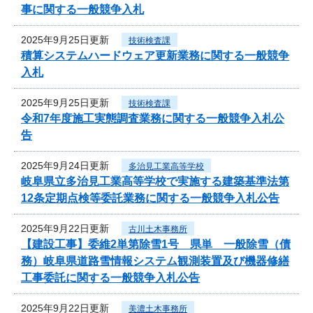
事に関する一般競争入札
2025年9月25日更新
技術検査課
積算システムハードウェア更新業務に関する一般競争
入札
2025年9月25日更新
技術検査課
令和7年度施工実態調査業務に関する一般競争入札公
告
2025年9月24日更新
多治見工業高等学校
岐阜県立多治見工業高等学校で実施する建築基準法第
12条定期点検等委託業務に関する一般競争入札公告
2025年9月22日更新
古川土木事務所
【建設工事】委維2単第除雪1号 県単 一般除雪（債
務）岐阜県道路雪情報システム観測装置及び機器修繕
工事委託に関する一般競争入札公告
2025年9月22日更新
美濃土木事務所