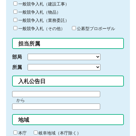
キ
一般競争入札（建設工事）
ー
一般競争入札（物品）
ワ
一般競争入札（業務委託）
ー
ド
一般競争入札（その他）
公募型プロポーザル
を
入
担当所属
力
部局
所属
入札公告日
期
から
間
期
の
間
始
地域
の
ま
終
り
わ
本庁
岐阜地域（本庁除く）