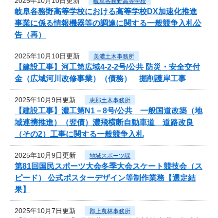
2025年10月10日更新
岐阜各務野高等学校
岐阜各務野高等学校における高等学校DX加速化推進
事業に係る情報機器等の調達に関する一般競争入札公
告（再）
2025年10月10日更新
美濃土木事務所
【建設工事】河工第広域4-2-2号/公共 防災・安全交付
金（広域河川改修事業）（債務） 掘削護岸工事
2025年10月9日更新
恵那土木事務所
【建設工事】濃工第N1－8号/公共 一般国道改築（地
域連携推進）（翌債）濃飛横断自動車道 道路改良
（その2）工事に関する一般競争入札
2025年10月9日更新
地域スポーツ課
第81回国民スポーツ大会冬季大会スケート競技会（ス
ピード） 公式ポスターデザイン等制作業務【選定結
果】
2025年10月7日更新
郡上農林事務所