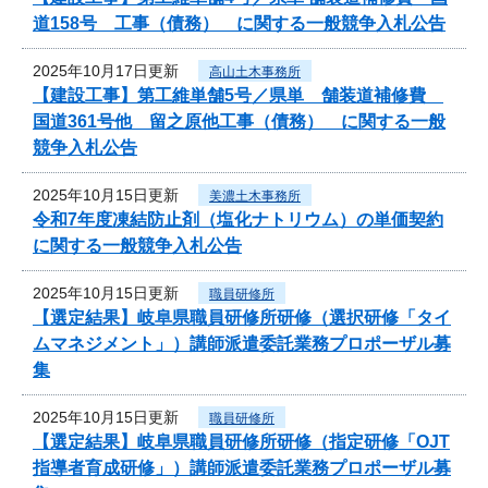
道158号 工事（債務） に関する一般競争入札公告
2025年10月17日更新
高山土木事務所
【建設工事】第工維単舗5号／県単 舗装道補修費
国道361号他 留之原他工事（債務） に関する一般
競争入札公告
2025年10月15日更新
美濃土木事務所
令和7年度凍結防止剤（塩化ナトリウム）の単価契約
に関する一般競争入札公告
2025年10月15日更新
職員研修所
【選定結果】岐阜県職員研修所研修（選択研修「タイ
ムマネジメント」）講師派遣委託業務プロポーザル募
集
2025年10月15日更新
職員研修所
【選定結果】岐阜県職員研修所研修（指定研修「OJT
指導者育成研修」）講師派遣委託業務プロポーザル募