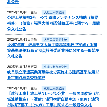
札公告
2025年10月6日更新
大垣土木事務所
公維工第橋補3号 公共 道路メンテナンス補助（橋梁
補修）（債務）福岡大橋 橋梁補修工事に関する一般競
争入札公告
2025年10月3日更新
大垣工業高等学校
令和7年度 岐阜県立大垣工業高等学校で実施する建
築基準法第12条定期点検等委託業務に関する一般競争
入札公告
2025年10月2日更新
東濃実業高等学校
岐阜県立東濃実業高等学校で実施する建築基準法第12
条定期点検等委託業務
2025年10月2日更新
恵那土木事務所
【建設工事】濃工第N1－5号/公共 一般国道改築（地
域連携推進）（翌債）濃飛横断自動車道（仮称）濃飛
2号橋下部工（その9）工事に関する一般競争入札