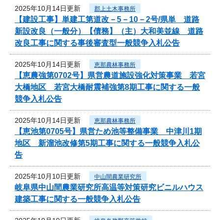
2025年10月14日更新
郡上土木事務所
【建設工事】単建工第道改－5－10－2号/県単 道路
新設改良（一般分）【債務】（主）大和美並線 道路
改良工事に関する事後審査型一般競争入札公告
2025年10月14日更新
恵那農林事務所
【恵農強第0702号】県営農道施設強化対策事業 若宮
大橋地区 若宮大橋耐震補強第8期工事に関する一般
競争入札公告
2025年10月14日更新
恵那農林事務所
【恵池第0705号】県営ため池等整備事業 中津川1期
地区 新溜池改修第5期工事に関する一般競争入札公
告
2025年10月10日更新
中山間農業研究所
岐阜県中山間農業研究所高温等対策研究ビニルハウス
建築工事に関する一般競争入札公告