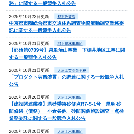
務」に関する一般競争入札公告
2025年10月22日更新
都市政策課
中京都市圏総合都市交通体系調査物資流動調査業務委
託に関する一般競争入札公告
2025年10月21日更新
郡上農林事務所
【郡治第0709号】県単治山事業 下棚井地区工事に関
する一般競争入札公告
2025年10月21日更新
大垣工業高等学校
「プロダクト実習装置」の調達に関する一般競争入札
公告
2025年10月20日更新
大垣土木事務所
【建設関連業務】県砂委第砂修点R7-S-1号 県単 砂
防修繕（債務） 小倉谷他 砂防関係施設調査・点検
業務委託に関する一般競争入札公告
2025年10月20日更新
大垣土木事務所