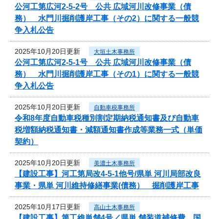
公河工第広河2-5-2号 公共 広域河川改修事業（債
務） 水門川掘削護岸工事（その2）に関する一般競
争入札公告
2025年10月20日更新
大垣土木事務所
公河工第広河2-5-1号 公共 広域河川改修事業（債
務） 水門川掘削護岸工事（その1）に関する一般競
争入札公告
2025年10月20日更新
自動車税事務所
令和8年度自動車税種別割定期納税通知書及び自動車
税増額納税通知書・減額通知書作成等業務一式（単価
契約）
2025年10月20日更新
美濃土木事務所
【建設工事】河工第局改4-5-1他号/県単 河川局部改良
事業・県単 河川維持修繕事業(債務） 掘削護岸工事
2025年10月17日更新
高山土木事務所
【建設工事】第工維単舗4号／県単 舗装道補修費 国