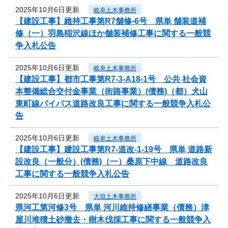
2025年10月6日更新
岐阜土木事務所
【建設工事】維持工事第R7舗修-6号 県単 舗装道補
修（一）羽島稲沢線ほか舗装補修工事に関する一般競
争入札公告
2025年10月6日更新
岐阜土木事務所
【建設工事】都市工事第R7-3-A18-1号 公共 社会資
本整備総合交付金事業（街路事業）(債務)（都）犬山
東町線バイパス道路改良工事に関する一般競争入札公
告
2025年10月6日更新
岐阜土木事務所
【建設工事】建設工事第R7-道改-1-19号 県単 道路新
設改良（一般分）(債務)（一）桑原下中線 道路改良
工事に関する一般競争入札公告
2025年10月6日更新
大垣土木事務所
県河工第河修3号 県単 河川維持修繕事業（債務）津
屋川堆積土砂撤去・樹木伐採工事に関する一般競争入