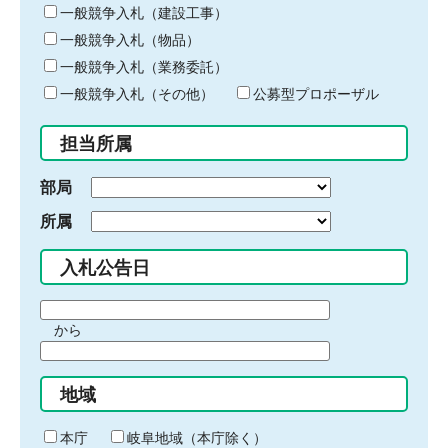
キ
一般競争入札（建設工事）
ー
一般競争入札（物品）
ワ
一般競争入札（業務委託）
ー
ド
一般競争入札（その他）
公募型プロポーザル
を
入
担当所属
力
部局
所属
入札公告日
期
から
間
期
の
間
始
地域
の
ま
終
り
わ
本庁
岐阜地域（本庁除く）