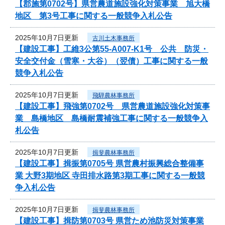
【郡施第0702号】県営農道施設強化対策事業 旭大橋
地区 第3号工事に関する一般競争入札公告
2025年10月7日更新
古川土木事務所
【建設工事】工維3公第55-A007-K1号 公共 防災・
安全交付金（雪寒・大谷）（翌債）工事に関する一般
競争入札公告
2025年10月7日更新
飛騨農林事務所
【建設工事】飛強第0702号 県営農道施設強化対策事
業 島橋地区 島橋耐震補強工事に関する一般競争入
札公告
2025年10月7日更新
揖斐農林事務所
【建設工事】揖振第0705号 県営農村振興総合整備事
業 大野3期地区 寺田排水路第3期工事に関する一般競
争入札公告
2025年10月7日更新
揖斐農林事務所
【建設工事】揖防第0703号 県営ため池防災対策事業