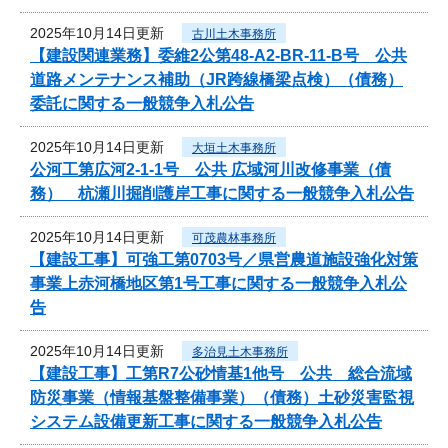
2025年10月14日更新
古川土木事務所
【建設関連業務】委維2公第48-A2-BR-11-B号 公共
道路メンテナンス補助（JR跨線橋梁点検）（債務）
委託に関する一般競争入札公告
2025年10月14日更新
大垣土木事務所
公河工第広河2-1-1号 公共 広域河川改修事業（債
務） 杭瀬川掘削護岸工事に関する一般競争入札公告
2025年10月14日更新
可茂農林事務所
【建設工事】可強工第0703号／県営農道施設強化対策
事業上赤河橋地区第1号工事に関する一般競争入札公
告
2025年10月14日更新
多治見土木事務所
【建設工事】工第R7公砂情基1他号 公共 総合流域
防災事業（情報基盤整備事業）（債務）土砂災害監視
システム設備更新工事に関する一般競争入札公告