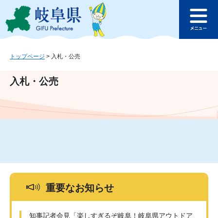
ペ
メ
このページの本文へ
ー
ニ
メ
ジ
ュ
ニ
の
ー
ュ
先
を
ー
頭
飛
トップページ
>
入札・公売
で
ば
す
し
入札・公売
。
て
本
文
へ
重要なお知らせ
知事記者会見「楽しすぎるぞ岐阜！岐阜県アウトドア