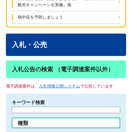
観光キャンペーンを実施」他
熱中症を予防しましょう
本
文
入札・公売
入札公告の検索 （電子調達案件以外）
電子調達案件は、
入札情報公開システム
で公告しています
キーワード検索
検
索
す
種類
る