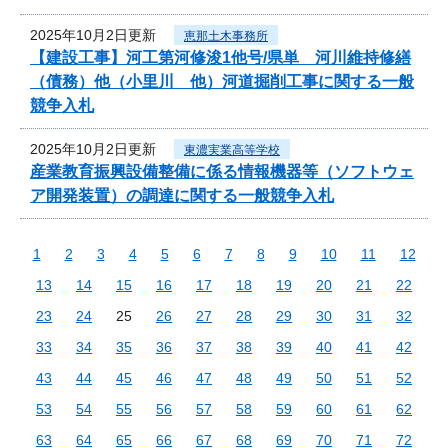
2025年10月2日更新
恵那土木事務所
【建設工事】河工第河修浚1他号/県単 河川維持修繕
（債務）他（小里川 他）河道掘削工事に関する一般
競争入札
2025年10月2日更新
東濃実業高等学校
産業教育振興設備整備に係る情報機器等（ソフトウェ
ア開発装置）の調達に関する一般競争入札
1
2
3
4
5
6
7
8
9
10
11
12
13
14
15
16
17
18
19
20
21
22
23
24
25
26
27
28
29
30
31
32
33
34
35
36
37
38
39
40
41
42
43
44
45
46
47
48
49
50
51
52
53
54
55
56
57
58
59
60
61
62
63
64
65
66
67
68
69
70
71
72