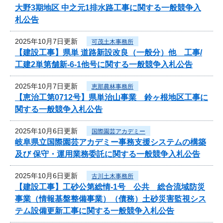
大野3期地区 中之元1排水路工事に関する一般競争入
札公告
2025年10月7日更新
可茂土木事務所
【建設工事】県単 道路新設改良（一般分）他 工事/
工建2単第舗新-6-1他号に関する一般競争入札公告
2025年10月7日更新
恵那農林事務所
【恵治工第0712号】県単治山事業 鈴ヶ根地区工事に
関する一般競争入札公告
2025年10月6日更新
国際園芸アカデミー
岐阜県立国際園芸アカデミー事務支援システムの構築
及び 保守・運用業務委託に関する一般競争入札公告
2025年10月6日更新
古川土木事務所
【建設工事】工砂公第総情-1号 公共 総合流域防災
事業（情報基盤整備事業）（債務）土砂災害監視シス
テム設備更新工事に関する一般競争入札公告