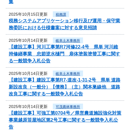
集
2025年10月15日更新
税務課
税務システムアプリケーション移行及び運用・保守業
務委託における仕様書案に対する意見招請
2025年10月14日更新
岐阜土木事務所
【建設工事】河川工事第R7河修22-4号 県単 河川維
持修繕事業 忠節逆水樋門 扉体塗装塗替工事に関す
る一般競争入札公告
2025年10月14日更新
岐阜土木事務所
【建設工事】建設工事第R7-道改-1-31-2号 県単 道路
新設改良（一般分）【債務】（主）関本巣線他 道路
改良工事に関する一般競争入札公告
2025年10月14日更新
可茂農林事務所
【建設工事】可強工第0704号／県営農道施設強化対策
事業越原笹屋地区第2号工事に関する一般競争入札公
告