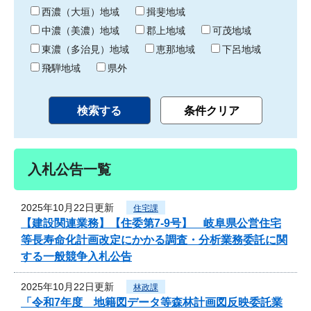
り
西濃（大垣）地域
揖斐地域
中濃（美濃）地域
郡上地域
可茂地域
東濃（多治見）地域
恵那地域
下呂地域
飛騨地域
県外
入札公告一覧
2025年10月22日更新
住宅課
【建設関連業務】【住委第7-9号】 岐阜県公営住宅
等長寿命化計画改定にかかる調査・分析業務委託に関
する一般競争入札公告
2025年10月22日更新
林政課
「令和7年度 地籍図データ等森林計画図反映委託業